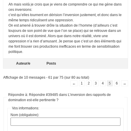
Ah mais voilà je crois que je viens de comprendre ce qui me gène dans
ces inversions:
c’est qu’elles tournent en dérision l’inversion justement, et donc dans le
même temps ridiculisent une oppression.
On est amené à trouver drôle la situation de l’homme (d’ailleurs c’est
toujours de son point de vue que l’on se place) qui se retrouve dans un
univers où il est dominé. Alors que dans notre réalité, vivre une
oppression n’a rien d’amusant. Je pense que c’est un des éléments qui
me font trouver ces productions inefficaces en terme de sensibilisation
politique.
Auteur/e
Posts
Affichage de 10 messages - 61 par 75 (sur 80 au total)
←
1
2
3
4
5
6
→
Répondre à: Répondre #39485 dans L’inversion des rapports de
domination est-elle pertinente ?
Vos informations:
Nom (obligatoire):