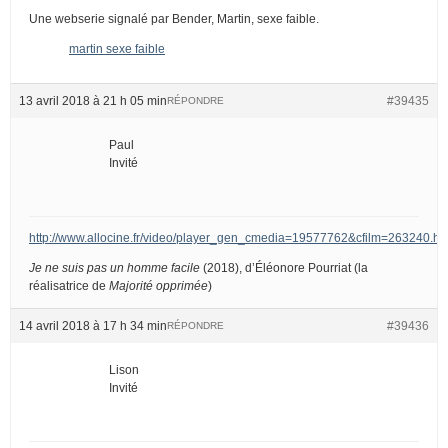
Une webserie signalé par Bender, Martin, sexe faible.
martin sexe faible
13 avril 2018 à 21 h 05 min
#39435
RÉPONDRE
Paul
Invité
http://www.allocine.fr/video/player_gen_cmedia=19577762&cfilm=263240.ht
Je ne suis pas un homme facile
(2018), d’Éléonore Pourriat (la
réalisatrice de
Majorité opprimée
)
14 avril 2018 à 17 h 34 min
#39436
RÉPONDRE
Lison
Invité