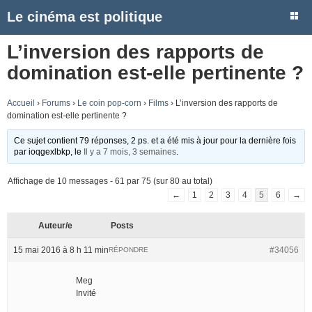
Le cinéma est politique
L’inversion des rapports de
domination est-elle pertinente ?
Accueil
›
Forums
›
Le coin pop-corn
›
Films
›
L’inversion des rapports de
domination est-elle pertinente ?
Ce sujet contient 79 réponses, 2 ps. et a été mis à jour pour la dernière fois
par
ioqgexlbkp
, le
Il y a 7 mois, 3 semaines
.
Affichage de 10 messages - 61 par 75 (sur 80 au total)
←
1
2
3
4
5
6
→
Auteur/e
Posts
15 mai 2016 à 8 h 11 min
#34056
RÉPONDRE
Meg
Invité