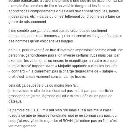
société patriarcale, à travers le prisme d’une oeuvre de fiction. on va par
exemple être tenté.es de lire « ha voilà le danger: si les femmes
adoptent des comportements viriles elles deviennent ridicules, laides,
indésirables, etc. » parce qu’on est tellement conditionné.es à faire ce
genre de raisonnement.
il me semble que ça ne permet pas de créer pas de sentiment
d’empathie pour « les femmes » qu’on est censé.es imaginer à la place
des hommes qu’on voit dans les images.
en plus, pour revenir à ce truc d’inversion impossible: comme disait une
personne, ça fonctionne pas si on inverse certains trucs mais pas, par
exemple, les vêtements. ou encore le maquillage. un autre exemple
que j’ai trouvé frappant dans « Majorité opprimée » c’est les insultes:
« connard » n’a clairement pas la charge dégradante de « salope ».
bref, c’est jamais vraiment convaincant je trouve.
cela dit, ça peut être plus ou moins bien fait.
je trouve que le clip de buzzfeed est pas mal. à part pour le cliché
grossophobe (la meuf grosse qui dit « miam » dès qu’on parle de
gâteau).
la parodie de C.L.I.T. m’a fait bien rire mais aussi mis mal à l’aise.
jusqu’à ce que je regarde l’originale, que je ne connaissais pas.. du
coup j’ai essayé de le regarder et BOAH. j’ai même pas pu finir. c’est
vraiment gerbant.