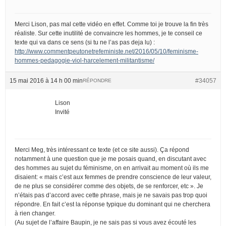
Merci Lison, pas mal cette vidéo en effet. Comme toi je trouve la fin très
réaliste. Sur cette inutilité de convaincre les hommes, je te conseil ce
texte qui va dans ce sens (si tu ne l’as pas deja lu) :
http://www.commentpeutonetrefeministe.net/2016/05/10/feminisme-
hommes-pedagogie-viol-harcelement-militantisme/
15 mai 2016 à 14 h 00 min
#34057
RÉPONDRE
Lison
Invité
Merci Meg, très intéressant ce texte (et ce site aussi). Ça répond
notamment à une question que je me posais quand, en discutant avec
des hommes au sujet du féminisme, on en arrivait au moment où ils me
disaient: « mais c’est aux femmes de prendre conscience de leur valeur,
de ne plus se considérer comme des objets, de se renforcer, etc ». Je
n’étais pas d’accord avec cette phrase, mais je ne savais pas trop quoi
répondre. En fait c’est la réponse typique du dominant qui ne cherchera
à rien changer.
(Au sujet de l’affaire Baupin, je ne sais pas si vous avez écouté les