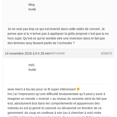
Meg
Invité
Je ne voie pas trop ce qui est inversé dans cette vidéo de concert. Je
pense que si tu n’arrive pas à appliquer la grille proposé c’est que tu es
hors sujet. Qu’est ce qui te semble etre une inversion dans le fait que
des femmes sexy fassent partie de l’orchestre ?
14 novembre 2016 à 0 h 29 min
#34670
RÉPONDRE
milù
Invité
wow merci à tou.tes pour ce fil super intéressant
hm j’ai l’impression qu’une difficulté fondamentale qu’il peut y avoir à
imaginer un monde « inversé » au niveau du sexisme vient du fait que
tout, absolument tout dans les comportements et apparences des
individu.es est a) genré b) valorisé ou dévalorisé en fonction de ce
genrement. du coup on continue à voir (ou à chercher à voir) notre