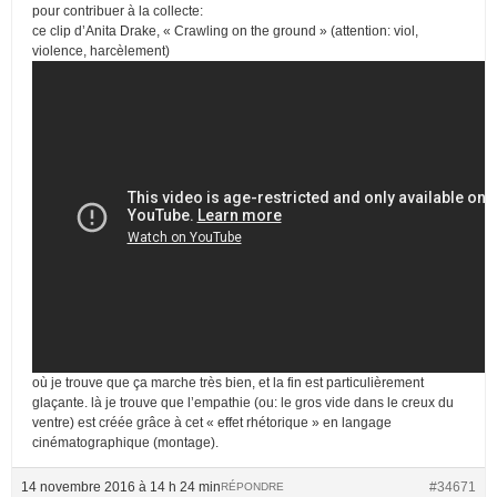
pour contribuer à la collecte:
ce clip d’Anita Drake, « Crawling on the ground » (attention: viol,
violence, harcèlement)
où je trouve que ça marche très bien, et la fin est particulièrement
glaçante. là je trouve que l’empathie (ou: le gros vide dans le creux du
ventre) est créée grâce à cet « effet rhétorique » en langage
cinématographique (montage).
14 novembre 2016 à 14 h 24 min
#34671
RÉPONDRE