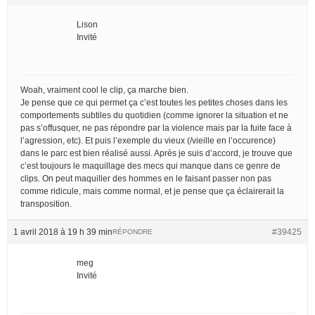
Lison
Invité
Woah, vraiment cool le clip, ça marche bien.
Je pense que ce qui permet ça c’est toutes les petites choses dans les
comportements subtiles du quotidien (comme ignorer la situation et ne
pas s’offusquer, ne pas répondre par la violence mais par la fuite face à
l’agression, etc). Et puis l’exemple du vieux (/vieille en l’occurence)
dans le parc est bien réalisé aussi. Après je suis d’accord, je trouve que
c’est toujours le maquillage des mecs qui manque dans ce genre de
clips. On peut maquiller des hommes en le faisant passer non pas
comme ridicule, mais comme normal, et je pense que ça éclairerait la
transposition.
1 avril 2018 à 19 h 39 min
#39425
RÉPONDRE
meg
Invité