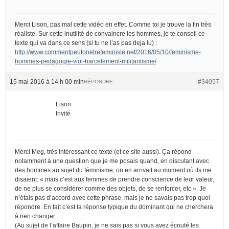
Merci Lison, pas mal cette vidéo en effet. Comme toi je trouve la fin très
réaliste. Sur cette inutilité de convaincre les hommes, je te conseil ce
texte qui va dans ce sens (si tu ne l’as pas deja lu) :
http://www.commentpeutonetrefeministe.net/2016/05/10/feminisme-
hommes-pedagogie-viol-harcelement-militantisme/
15 mai 2016 à 14 h 00 min
#34057
RÉPONDRE
Lison
Invité
Merci Meg, très intéressant ce texte (et ce site aussi). Ça répond
notamment à une question que je me posais quand, en discutant avec
des hommes au sujet du féminisme, on en arrivait au moment où ils me
disaient: « mais c’est aux femmes de prendre conscience de leur valeur,
de ne plus se considérer comme des objets, de se renforcer, etc ». Je
n’étais pas d’accord avec cette phrase, mais je ne savais pas trop quoi
répondre. En fait c’est la réponse typique du dominant qui ne cherchera
à rien changer.
(Au sujet de l’affaire Baupin, je ne sais pas si vous avez écouté les