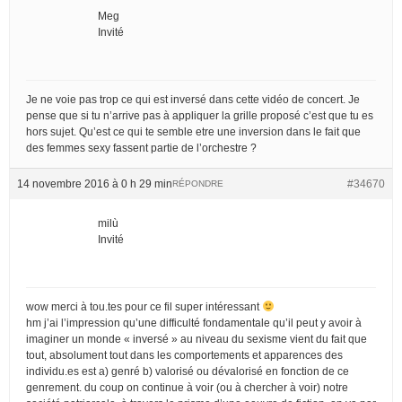
Meg
Invité
Je ne voie pas trop ce qui est inversé dans cette vidéo de concert. Je
pense que si tu n’arrive pas à appliquer la grille proposé c’est que tu es
hors sujet. Qu’est ce qui te semble etre une inversion dans le fait que
des femmes sexy fassent partie de l’orchestre ?
14 novembre 2016 à 0 h 29 min
#34670
RÉPONDRE
milù
Invité
wow merci à tou.tes pour ce fil super intéressant
hm j’ai l’impression qu’une difficulté fondamentale qu’il peut y avoir à
imaginer un monde « inversé » au niveau du sexisme vient du fait que
tout, absolument tout dans les comportements et apparences des
individu.es est a) genré b) valorisé ou dévalorisé en fonction de ce
genrement. du coup on continue à voir (ou à chercher à voir) notre