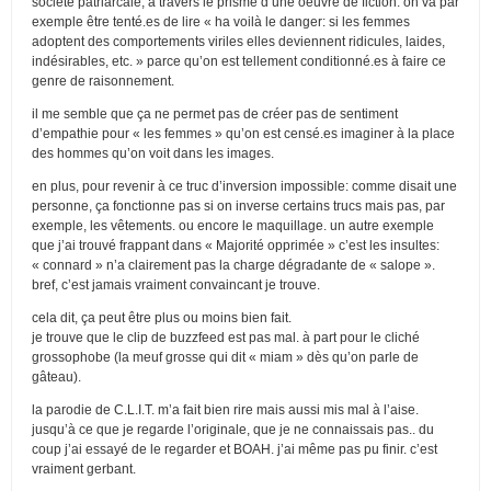
société patriarcale, à travers le prisme d’une oeuvre de fiction. on va par
exemple être tenté.es de lire « ha voilà le danger: si les femmes
adoptent des comportements viriles elles deviennent ridicules, laides,
indésirables, etc. » parce qu’on est tellement conditionné.es à faire ce
genre de raisonnement.
il me semble que ça ne permet pas de créer pas de sentiment
d’empathie pour « les femmes » qu’on est censé.es imaginer à la place
des hommes qu’on voit dans les images.
en plus, pour revenir à ce truc d’inversion impossible: comme disait une
personne, ça fonctionne pas si on inverse certains trucs mais pas, par
exemple, les vêtements. ou encore le maquillage. un autre exemple
que j’ai trouvé frappant dans « Majorité opprimée » c’est les insultes:
« connard » n’a clairement pas la charge dégradante de « salope ».
bref, c’est jamais vraiment convaincant je trouve.
cela dit, ça peut être plus ou moins bien fait.
je trouve que le clip de buzzfeed est pas mal. à part pour le cliché
grossophobe (la meuf grosse qui dit « miam » dès qu’on parle de
gâteau).
la parodie de C.L.I.T. m’a fait bien rire mais aussi mis mal à l’aise.
jusqu’à ce que je regarde l’originale, que je ne connaissais pas.. du
coup j’ai essayé de le regarder et BOAH. j’ai même pas pu finir. c’est
vraiment gerbant.