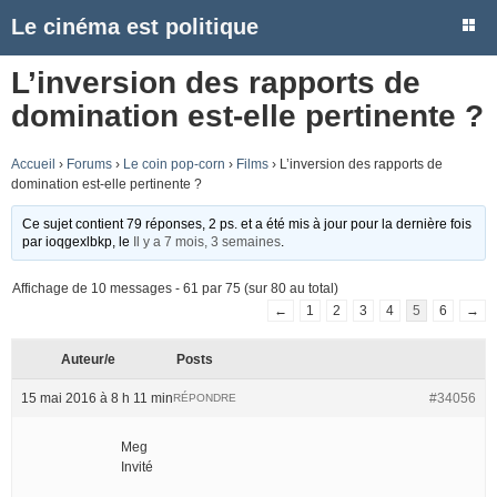
Le cinéma est politique
L’inversion des rapports de
domination est-elle pertinente ?
Accueil
›
Forums
›
Le coin pop-corn
›
Films
›
L’inversion des rapports de
domination est-elle pertinente ?
Ce sujet contient 79 réponses, 2 ps. et a été mis à jour pour la dernière fois
par
ioqgexlbkp
, le
Il y a 7 mois, 3 semaines
.
Affichage de 10 messages - 61 par 75 (sur 80 au total)
←
1
2
3
4
5
6
→
Auteur/e
Posts
15 mai 2016 à 8 h 11 min
#34056
RÉPONDRE
Meg
Invité