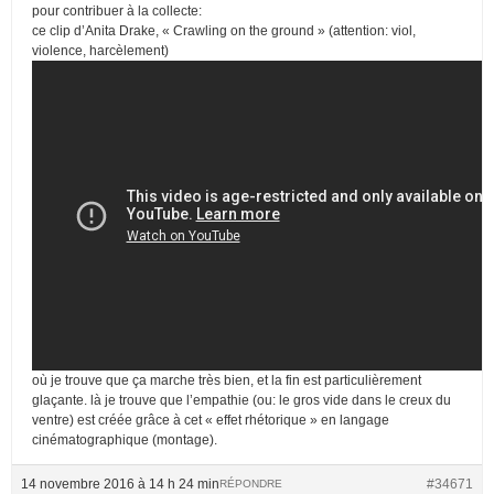
pour contribuer à la collecte:
ce clip d’Anita Drake, « Crawling on the ground » (attention: viol,
violence, harcèlement)
où je trouve que ça marche très bien, et la fin est particulièrement
glaçante. là je trouve que l’empathie (ou: le gros vide dans le creux du
ventre) est créée grâce à cet « effet rhétorique » en langage
cinématographique (montage).
14 novembre 2016 à 14 h 24 min
#34671
RÉPONDRE