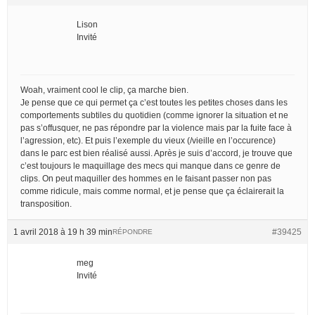
Lison
Invité
Woah, vraiment cool le clip, ça marche bien.
Je pense que ce qui permet ça c’est toutes les petites choses dans les
comportements subtiles du quotidien (comme ignorer la situation et ne
pas s’offusquer, ne pas répondre par la violence mais par la fuite face à
l’agression, etc). Et puis l’exemple du vieux (/vieille en l’occurence)
dans le parc est bien réalisé aussi. Après je suis d’accord, je trouve que
c’est toujours le maquillage des mecs qui manque dans ce genre de
clips. On peut maquiller des hommes en le faisant passer non pas
comme ridicule, mais comme normal, et je pense que ça éclairerait la
transposition.
1 avril 2018 à 19 h 39 min
#39425
RÉPONDRE
meg
Invité