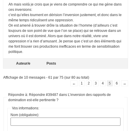
Ah mais voilà je crois que je viens de comprendre ce qui me gène dans
ces inversions:
c’est qu’elles tournent en dérision l’inversion justement, et donc dans le
même temps ridiculisent une oppression.
On est amené à trouver drôle la situation de l’homme (d’ailleurs c’est
toujours de son point de vue que l’on se place) qui se retrouve dans un
univers où il est dominé. Alors que dans notre réalité, vivre une
oppression n’a rien d’amusant. Je pense que c’est un des éléments qui
me font trouver ces productions inefficaces en terme de sensibilisation
politique.
Auteur/e
Posts
Affichage de 10 messages - 61 par 75 (sur 80 au total)
←
1
2
3
4
5
6
→
Répondre à: Répondre #39487 dans L’inversion des rapports de
domination est-elle pertinente ?
Vos informations:
Nom (obligatoire):