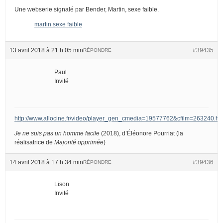
Une webserie signalé par Bender, Martin, sexe faible.
martin sexe faible
13 avril 2018 à 21 h 05 min
#39435
RÉPONDRE
Paul
Invité
http://www.allocine.fr/video/player_gen_cmedia=19577762&cfilm=263240.ht
Je ne suis pas un homme facile
(2018), d’Éléonore Pourriat (la
réalisatrice de
Majorité opprimée
)
14 avril 2018 à 17 h 34 min
#39436
RÉPONDRE
Lison
Invité