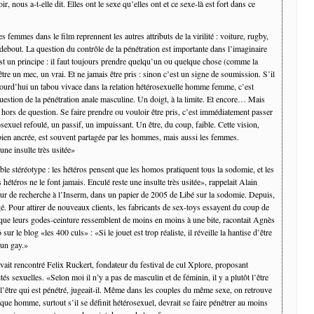
r, nous a-t-elle dit. Elles ont le sexe qu’elles ont et ce sexe-là est fort dans ce
es femmes dans le film reprennent les autres attributs de la virilité : voiture, rugby,
 debout. La question du contrôle de la pénétration est importante dans l’imaginaire
st un principe : il faut toujours prendre quelqu’un ou quelque chose (comme la
tre un mec, un vrai. Et ne jamais être pris : sinon c’est un signe de soumission. S’il
jourd’hui un tabou vivace dans la relation hétérosexuelle homme femme, c’est
uestion de la pénétration anale masculine. Un doigt, à la limite. Et encore… Mais
hors de question. Se faire prendre ou vouloir être pris, c’est immédiatement passer
xuel refoulé, un passif, un impuissant. Un être, du coup, faible. Cette vision,
bien ancrée, est souvent partagée par les hommes, mais aussi les femmes.
une insulte très usitée»
ble stéréotype : les hétéros pensent que les homos pratiquent tous la sodomie, et les
hétéros ne le font jamais. Enculé reste une insulte très usitée», rappelait Alain
eur de recherche à l’Inserm, dans un papier de 2005 de Libé sur la sodomie. Depuis,
é. Pour attirer de nouveaux clients, les fabricants de sex-toys essayent du coup de
e que leurs godes-ceinture ressemblent de moins en moins à une bite, racontait Agnès
ur le blog «les 400 culs» : «Si le jouet est trop réaliste, il réveille la hantise d’être
 un gay.»
vait rencontré Felix Ruckert, fondateur du festival de cul Xplore, proposant
ités sexuelles. «Selon moi il n’y a pas de masculin et de féminin, il y a plutôt l’être
 l’être qui est pénétré, jugeait-il. Même dans les couples du même sexe, on retrouve
que homme, surtout s’il se définit hétérosexuel, devrait se faire pénétrer au moins