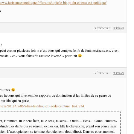
/www.lecinemaestpolitique.fr/forums/topic/le-bingo-du-cinema-est-politique/
s.
#39478
RÉPONDRE
s!
 peut cocher plusieurs fois « c’est vous qui comptez le nb de femmes/racisé.e.s, c’est
raciste » et « vous faites du racisme inversé » pour Izit
#39479
RÉPONDRE
ues unes
es fictions qui inversent les rapports de domination et les limites de ce genre de
e sur libé qui en parle.
.fr/sexe/2018/05/06/a-bas-le-tabou-du-gode-ceinture_1647834
r, Hmmmm, tu le sens hein, tu le sens, tu sens… Ouais…Tiens… Gnnn, Hmmm»
tincts, les dents qui se serrent, explosion. Elle le chevauche, prend son plaisir sans
 sien. L’accouplement se termine, écroulement, dodo direct. Dans ce court moment