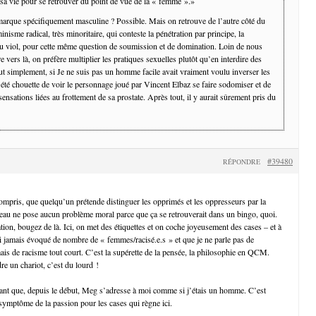
 sa vie pour se retrouver du point de vue de la « femme ».»
marque spécifiquement masculine ? Possible. Mais on retrouve de l’autre côté du
inisme radical, très minoritaire, qui conteste la pénétration par principe, la
u viol, pour cette même question de soumission et de domination. Loin de nous
re vers là, on préfère multiplier les pratiques sexuelles plutôt qu’en interdire des
ut simplement, si Je ne suis pas un homme facile avait vraiment voulu inverser les
it été chouette de voir le personnage joué par Vincent Elbaz se faire sodomiser et de
sensations liées au frottement de sa prostate. Après tout, il y aurait sûrement pris du
#39480
RÉPONDRE
 compris, que quelqu’un prétende distinguer les opprimés et les oppresseurs par la
peau ne pose aucun problème moral parce que ça se retrouverait dans un bingo, quoi.
on, bougez de là. Ici, on met des étiquettes et on coche joyeusement des cases – et à
ai jamais évoqué de nombre de « femmes/racisé.e.s » et que je ne parle pas de
ais de racisme tout court. C’est la supérette de la pensée, la philosophie en QCM.
re un chariot, c’est du lourd !
ant que, depuis le début, Meg s’adresse à moi comme si j’étais un homme. C’est
symptôme de la passion pour les cases qui règne ici.