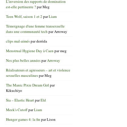
L’inversion des rapports de domination
est-elle pertinente ?
par
Meg
Teen Wolf, saison 1 et 2
par
Liam
Témoignage d'une femme transexuelle
dans une communauté tech
par
Arroway
clips mal-aimés
par
derrida
Menstrual Hygiene Day à Caen
par
meg
Nos plus belles années
par
Arroway
Réalisateurs et agresseurs – art et violence
sexuelles masculines
par
Meg
The Manic Pixie Dream Girl
par
Kikuchiyo
Sia – Elastic Heart
par
Eld
Meek's Cutoff
par
Liam
Hunger games 4: la fin
par
Lison