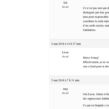
Izit
Invité
Ce n’est pas moi qui d
distingués par leur gen
tenu pour responsable. 
constituer la seule rép
d’un credo raciste, mai
Salutations
4 mai 2018 à 14 h 27 min
Lison
Invité
Merci @meg!
Effectivement, je ne s
suis à fond pour le droit
5 mai 2018 à 7 h 31 min
meg
Invité
Oui Lison. Julien et It
des oppresseurs habitué
Ce qui est limpide c’es