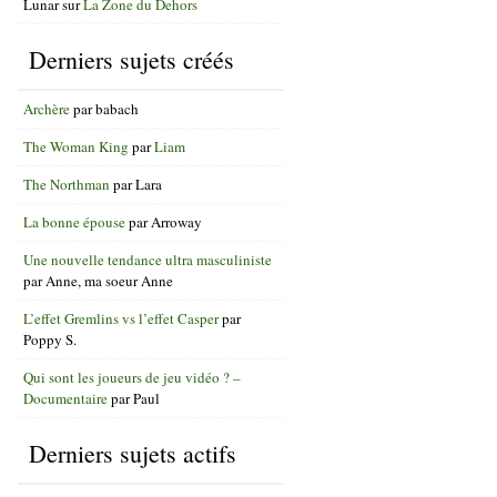
Lunar
sur
La Zone du Dehors
Derniers sujets créés
Archère
par
babach
The Woman King
par
Liam
The Northman
par
Lara
La bonne épouse
par
Arroway
Une nouvelle tendance ultra masculiniste
par
Anne, ma soeur Anne
L’effet Gremlins vs l’effet Casper
par
Poppy S.
Qui sont les joueurs de jeu vidéo ? –
Documentaire
par
Paul
Derniers sujets actifs