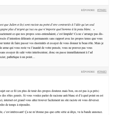
#39481
RÉPONDRE
est que Julien et Itzi sont raciste au point d’etre contrariés à l’idée qu’un seul
gagne plus d’argent qu’eux ou que n’importe quel homme à la peau blanc.
»
exactement ce que nos propos sous-entendaient, c’est limpide! Ca ne s’arrange pas dis-
procès d’intention délirants et permanents sans rapport avec les propos tenus que vous
our tenter de faire passer vos énormités et essayer de vous donner le beau rôle. Mais je
le arme qui vous reste vu l’inanité de votre pensée, vous ne pouvez pas vous
ans essayer de salir votre interlocuteur, donc on passe immédiatement à l’ad
ncier, pathétique à un point…
#39483
RÉPONDRE
sujet sur ce fil (en plus de tenir des propos douteux mais bon, on est pas à ça près)
s des rôles genrés. Si vous voulez parler de racisme anti-blanc et d’à quel point on est
ici, internet est grand vous allez trouver facilement un site raciste où vous déverser.
rdre de temps à répondre.
e, c’est intéressant! Ça ne m’étonne pas que cette série ai déçu, vu la bande annonce.