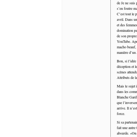
de Je ne suis 
s’en foutre ma
C’est tout le 
avril. Dans u
et des femmes 
domination pat
de son propre
YouTube. Aprè
macho beauf, s
manière d’un 
Bon, si l’idée
déception et l
scènes attendu
Attributs de la
Mais le sujet i
dans les comme
Blanche Gardi
que l’inversem
arrive. Il n’e
force.
Si sa partenai
fait une autre
absurde. «On p