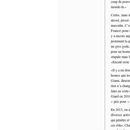
coup de pouvoi
monde-là.»
Certes, mais l
alcool, pisser
masculin. C’e
France) pour ê
y a encore au
justement la q
un gros gode, 
pour un homose
stupide mais 
«Enculé reste 
«Il y a un dou
homos que les 
Giami, direct
rien n’a chang
faire en sort
Giard en 2016 s
« pris pour »
En 2013, on a
diverses activ
qui pénètre et
ces rôles. Cha