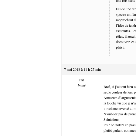
une fois dans
Est-ce une re
spectre un fém
rapprochant d
l’idée de tend
existantes. To
rôles, il aura
découvrir les 
plaisir.
7 mai 2018 à 11 h 27 min
Izit
Invité
Bref, si j’ai tout bien
seule couleur de leur 
Amateurs d’argumentati
la louche vu que je n’
« racisme inversé », m
N’oubliez pas de prend
Salutations
PS : on notera en pass
plutôt parlant, comme 