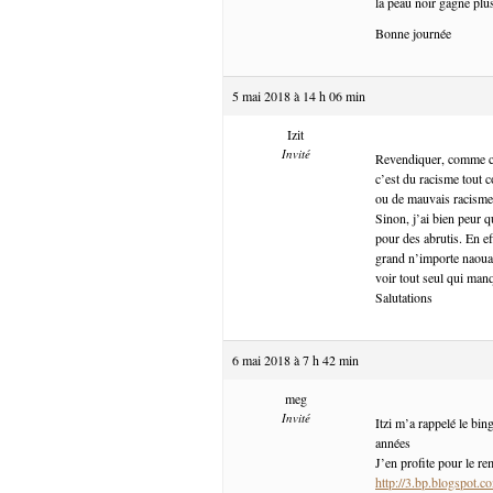
la peau noir gagne plu
Bonne journée
5 mai 2018 à 14 h 06 min
Izit
Invité
Revendiquer, comme cela
c’est du racisme tout c
ou de mauvais racisme
Sinon, j’ai bien peur 
pour des abrutis. En ef
grand n’importe naouac.
voir tout seul qui manq
Salutations
6 mai 2018 à 7 h 42 min
meg
Invité
Itzi m’a rappelé le bi
années
J’en profite pour le rem
http://3.bp.blogsp