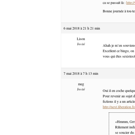
ca se passait là :
http:/
Bonne journée à tou·te
6 mai 2018 à 21 h 21 min
Lison
Invité
Ahah je m’en souvien
Excellent ce bingo, on
vous qui êtes sexistes/
7 mai 2018 à 7 h 13 min
meg
Invité
Oui il en coche quelq
Pour revenir au sujet d
fictions il y a un articl
http://next.liberation
«Hmmm, Grrr
Râlement indis
se soucier du