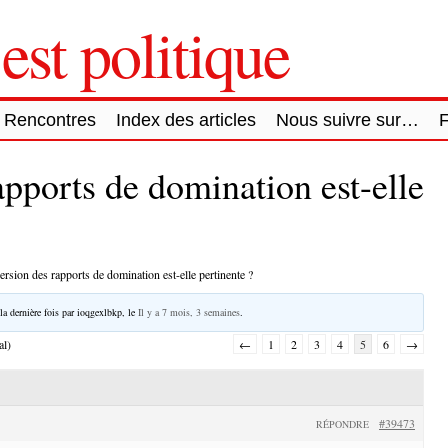
est politique
Rencontres
Index des articles
Nous suivre sur…
apports de domination est-elle
ersion des rapports de domination est-elle pertinente ?
la dernière fois par
ioqgexlbkp
, le
Il y a 7 mois, 3 semaines
.
al)
←
1
2
3
4
5
6
→
#39473
RÉPONDRE