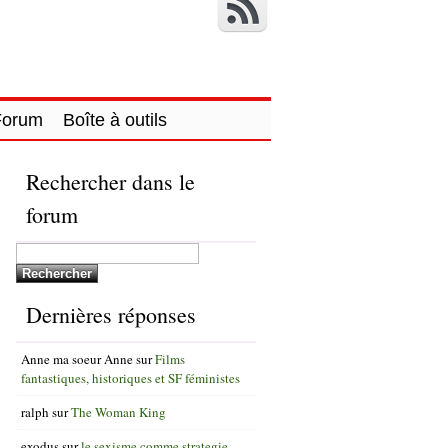
Forum
Boîte à outils
Rechercher dans le
forum
Dernières réponses
Anne ma soeur Anne
sur
Films
fantastiques, historiques et SF féministes
ralph
sur
The Woman King
exodus
sur
le sexisme comme strategie