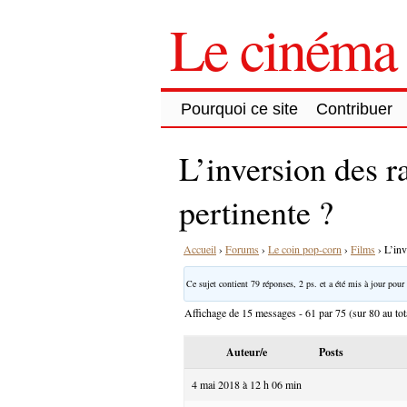
Le cinéma 
Pourquoi ce site
Contribuer
L’inversion des r
pertinente ?
Accueil
›
Forums
›
Le coin pop-corn
›
Films
›
L’inv
Ce sujet contient 79 réponses, 2 ps. et a été mis à jour pour 
Affichage de 15 messages - 61 par 75 (sur 80 au tot
Auteur/e
Posts
4 mai 2018 à 12 h 06 min