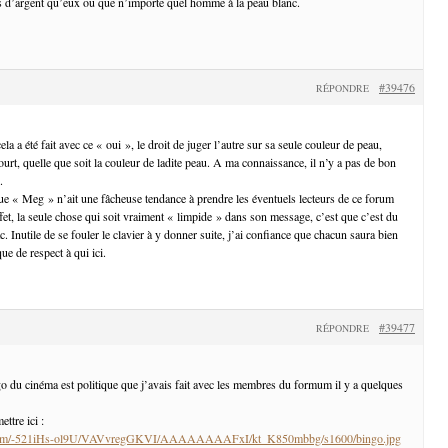
s d’argent qu’eux ou que n’importe quel homme à la peau blanc.
#39476
RÉPONDRE
 a été fait avec ce « oui », le droit de juger l’autre sur sa seule couleur de peau,
ourt, quelle que soit la couleur de ladite peau. A ma connaissance, il n’y a pas de bon
.
que « Meg » n’ait une fâcheuse tendance à prendre les éventuels lecteurs de ce forum
fet, la seule chose qui soit vraiment « limpide » dans son message, c’est que c’est du
 Inutile de se fouler le clavier à y donner suite, j’ai confiance que chacun saura bien
ue de respect à qui ici.
#39477
RÉPONDRE
ngo du cinéma est politique que j’avais fait avec les membres du formum il y a quelques
ettre ici :
ot.com/-521iHs-ol9U/VAVvregGKVI/AAAAAAAAFxI/kt_K850mbbg/s1600/bingo.jpg