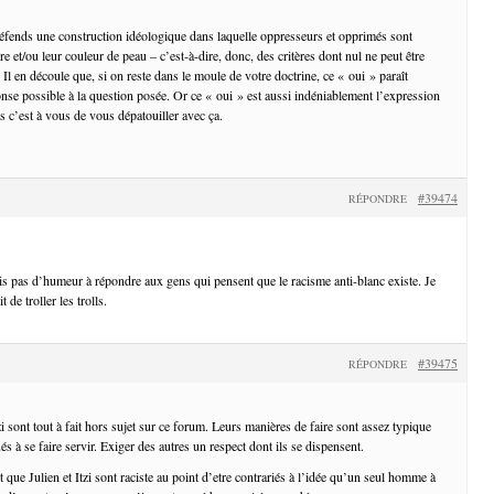
éfends une construction idéologique dans laquelle oppresseurs et opprimés sont
re et/ou leur couleur de peau – c’est-à-dire, donc, des critères dont nul ne peut être
Il en découle que, si on reste dans le moule de votre doctrine, ce « oui » paraît
onse possible à la question posée. Or ce « oui » est aussi indéniablement l’expression
s c’est à vous de vous dépatouiller avec ça.
#39474
RÉPONDRE
uis pas d’humeur à répondre aux gens qui pensent que le racisme anti-blanc existe. Je
 de troller les trolls.
#39475
RÉPONDRE
zi sont tout à fait hors sujet sur ce forum. Leurs manières de faire sont assez typique
s à se faire servir. Exiger des autres un respect dont ils se dispensent.
t que Julien et Itzi sont raciste au point d’etre contrariés à l’idée qu’un seul homme à