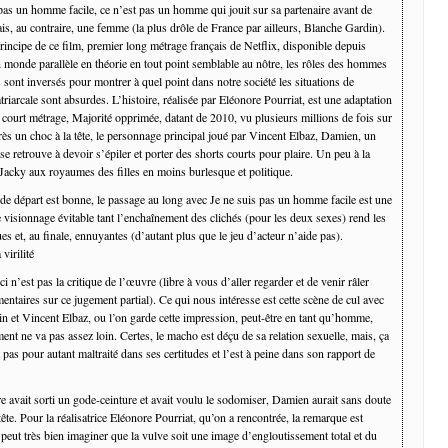
pas un homme facile, ce n’est pas un homme qui jouit sur sa partenaire avant de
is, au contraire, une femme (la plus drôle de France par ailleurs, Blanche Gardin).
principe de ce film, premier long métrage français de Netflix, disponible depuis
n monde parallèle en théorie en tout point semblable au nôtre, les rôles des hommes
sont inversés pour montrer à quel point dans notre société les situations de
riarcale sont absurdes. L’histoire, réalisée par Eléonore Pourriat, est une adaptation
 court métrage, Majorité opprimée, datant de 2010, vu plusieurs millions de fois sur
s un choc à la tête, le personnage principal joué par Vincent Elbaz, Damien, un
e retrouve à devoir s’épiler et porter des shorts courts pour plaire. Un peu à la
Jacky aux royaumes des filles en moins burlesque et politique.
 de départ est bonne, le passage au long avec Je ne suis pas un homme facile est une
e visionnage évitable tant l’enchaînement des clichés (pour les deux sexes) rend les
es et, au finale, ennuyantes (d’autant plus que le jeu d’acteur n’aide pas).
 virilité
ci n’est pas la critique de l’œuvre (libre à vous d’aller regarder et de venir râler
ntaires sur ce jugement partial). Ce qui nous intéresse est cette scène de cul avec
n et Vincent Elbaz, ou l’on garde cette impression, peut-être en tant qu’homme,
ent ne va pas assez loin. Certes, le macho est déçu de sa relation sexuelle, mais, ça
st pas pour autant maltraité dans ses certitudes et l’est à peine dans son rapport de
re avait sorti un gode-ceinture et avait voulu le sodomiser, Damien aurait sans doute
 tête. Pour la réalisatrice Eléonore Pourriat, qu’on a rencontrée, la remarque est
eut très bien imaginer que la vulve soit une image d’engloutissement total et du