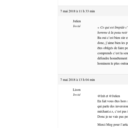
7 mai 2018 à 11 h 33 min
Julien
Invité
«
Ce qui est limpide c’
homme à la peau noir 
Ba oui c’est bien sûr 
donc, j’aime bien les 
êtes obligés de faire p
comprends c’est la seu
défendre honnêtement s
hominem le plus outra
7 mai 2018 à 13 h 04 min
Lison
Invité
@Izit et @Julien
En fait vous êtes hors 
qui parle des inversion
méchant.e.s, c’est pas 
Donc je ne vais pas pe
Merci Meg pour l’articl