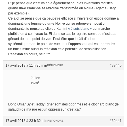
Et je pense que c’est valable également pour les inversions racistes
quand un-e Blanc-he se retrouve transformée en Noir-e (Agathe Cléry
par exemple).
Cela-dit je pense que ça peut être efficace si l’inversion est de dominé à
dominant: une femme ou un-e Noir-e qui se retrouve en position
dominante. je pense au clip de Kamini
« J’suis blanc »
qui marche
plutôt bien à ce niveau-là. Et dans ce cas le registre comique n’est pas
gênant de mon point de vue. Peut-être que le fait d’adopter
systématiquement le point de vue de « l’oppresseur qui va apprendre
un truc » mine aussi la reflexion et le potentiel de sensibilisation…
Reflexion en cours, hein ^^
17 avril 2018 à 11 h 35 min
#39440
RÉPONDRE
Julien
Invité
Donc Omar Sy et Teddy Riner sont des opprimés et le clochard blanc (le
salaud!) de ma rue est un oppresseur, c’est ça?
17 avril 2018 à 23 h 32 min
#39441
RÉPONDRE