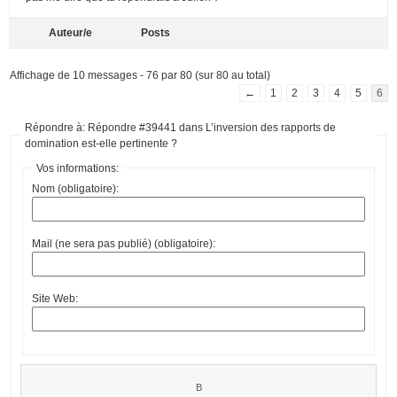
Auteur/e
Posts
Affichage de 10 messages - 76 par 80 (sur 80 au total)
←
1
2
3
4
5
6
Répondre à: Répondre #39441 dans L’inversion des rapports de
domination est-elle pertinente ?
Vos informations:
Nom (obligatoire):
Mail (ne sera pas publié) (obligatoire):
Site Web: