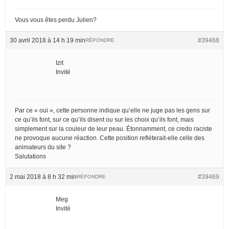
Vous vous êtes perdu Julien?
30 avril 2018 à 14 h 19 min
#39468
RÉPONDRE
Izit
Invité
Par ce « oui », cette personne indique qu’elle ne juge pas les gens sur
ce qu’ils font, sur ce qu’ils disent ou sur les choix qu’ils font, mais
simplement sur la couleur de leur peau. Étonnamment, ce credo raciste
ne provoque aucune réaction. Cette position refléterait-elle celle des
animateurs du site ?
Salutations
2 mai 2018 à 8 h 32 min
#39469
RÉPONDRE
Meg
Invité