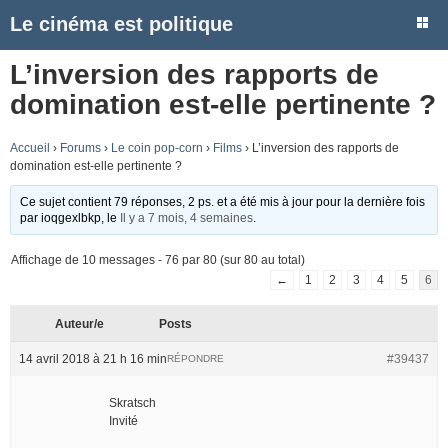
Le cinéma est politique
L’inversion des rapports de
domination est-elle pertinente ?
Accueil
›
Forums
›
Le coin pop-corn
›
Films
›
L’inversion des rapports de
domination est-elle pertinente ?
Ce sujet contient 79 réponses, 2 ps. et a été mis à jour pour la dernière fois
par
ioqgexlbkp
, le
Il y a 7 mois, 4 semaines
.
Affichage de 10 messages - 76 par 80 (sur 80 au total)
←
1
2
3
4
5
6
Auteur/e
Posts
14 avril 2018 à 21 h 16 min
#39437
RÉPONDRE
Skratsch
Invité