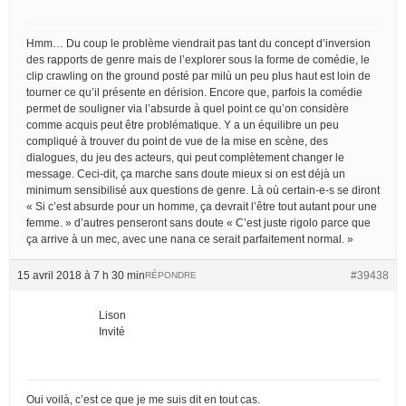
Hmm… Du coup le problème viendrait pas tant du concept d’inversion
des rapports de genre mais de l’explorer sous la forme de comédie, le
clip crawling on the ground posté par milù un peu plus haut est loin de
tourner ce qu’il présente en dérision. Encore que, parfois la comédie
permet de souligner via l’absurde à quel point ce qu’on considère
comme acquis peut être problématique. Y a un équilibre un peu
compliqué à trouver du point de vue de la mise en scène, des
dialogues, du jeu des acteurs, qui peut complètement changer le
message. Ceci-dit, ça marche sans doute mieux si on est déjà un
minimum sensibilisé aux questions de genre. Là où certain-e-s se diront
« Si c’est absurde pour un homme, ça devrait l’être tout autant pour une
femme. » d’autres penseront sans doute « C’est juste rigolo parce que
ça arrive à un mec, avec une nana ce serait parfaitement normal. »
15 avril 2018 à 7 h 30 min
#39438
RÉPONDRE
Lison
Invité
Oui voilà, c’est ce que je me suis dit en tout cas.