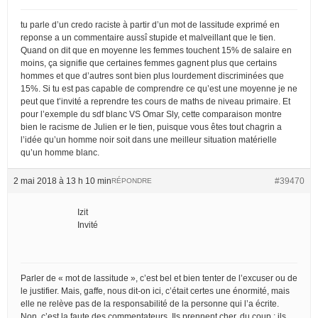
tu parle d’un credo raciste à partir d’un mot de lassitude exprimé en
reponse a un commentaire aussî stupide et malveillant que le tien.
Quand on dit que en moyenne les femmes touchent 15% de salaire en
moins, ça signifie que certaines femmes gagnent plus que certains
hommes et que d’autres sont bien plus lourdement discriminées que
15%. Si tu est pas capable de comprendre ce qu’est une moyenne je ne
peut que t’invité a reprendre tes cours de maths de niveau primaire. Et
pour l’exemple du sdf blanc VS Omar Sly, cette comparaison montre
bien le racisme de Julien er le tien, puisque vous êtes tout chagrin a
l’idée qu’un homme noir soit dans une meilleur situation matérielle
qu’un homme blanc.
2 mai 2018 à 13 h 10 min
#39470
RÉPONDRE
Izit
Invité
Parler de « mot de lassitude », c’est bel et bien tenter de l’excuser ou de
le justifier. Mais, gaffe, nous dit-on ici, c’était certes une énormité, mais
elle ne relève pas de la responsabilité de la personne qui l’a écrite.
Non, c’est la faute des commentateurs. Ils prennent cher, du coup : ils