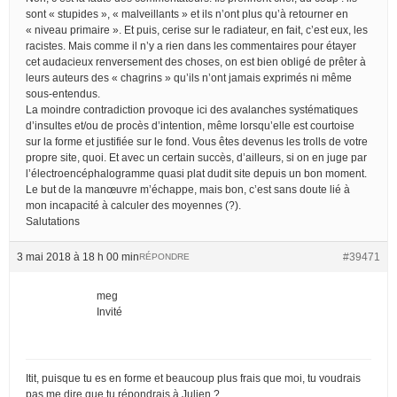
sont « stupides », « malveillants » et ils n’ont plus qu’à retourner en
« niveau primaire ». Et puis, cerise sur le radiateur, en fait, c’est eux, les
racistes. Mais comme il n’y a rien dans les commentaires pour étayer
cet audacieux renversement des choses, on est bien obligé de prêter à
leurs auteurs des « chagrins » qu’ils n’ont jamais exprimés ni même
sous-entendus.
La moindre contradiction provoque ici des avalanches systématiques
d’insultes et/ou de procès d’intention, même lorsqu’elle est courtoise
sur la forme et justifiée sur le fond. Vous êtes devenus les trolls de votre
propre site, quoi. Et avec un certain succès, d’ailleurs, si on en juge par
l’électroencéphalogramme quasi plat dudit site depuis un bon moment.
Le but de la manœuvre m’échappe, mais bon, c’est sans doute lié à
mon incapacité à calculer des moyennes (?).
Salutations
3 mai 2018 à 18 h 00 min
#39471
RÉPONDRE
meg
Invité
Itit, puisque tu es en forme et beaucoup plus frais que moi, tu voudrais
pas me dire que tu répondrais à Julien ?