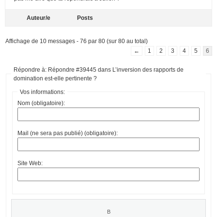
Auteur/e
Posts
Affichage de 10 messages - 76 par 80 (sur 80 au total)
←
1
2
3
4
5
6
Répondre à: Répondre #39445 dans L’inversion des rapports de
domination est-elle pertinente ?
Vos informations:
Nom (obligatoire):
Mail (ne sera pas publié) (obligatoire):
Site Web: