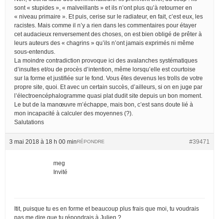
sont « stupides », « malveillants » et ils n’ont plus qu’à retourner en
« niveau primaire ». Et puis, cerise sur le radiateur, en fait, c’est eux, les
racistes. Mais comme il n’y a rien dans les commentaires pour étayer
cet audacieux renversement des choses, on est bien obligé de prêter à
leurs auteurs des « chagrins » qu’ils n’ont jamais exprimés ni même
sous-entendus.
La moindre contradiction provoque ici des avalanches systématiques
d’insultes et/ou de procès d’intention, même lorsqu’elle est courtoise
sur la forme et justifiée sur le fond. Vous êtes devenus les trolls de votre
propre site, quoi. Et avec un certain succès, d’ailleurs, si on en juge par
l’électroencéphalogramme quasi plat dudit site depuis un bon moment.
Le but de la manœuvre m’échappe, mais bon, c’est sans doute lié à
mon incapacité à calculer des moyennes (?).
Salutations
3 mai 2018 à 18 h 00 min
#39471
RÉPONDRE
meg
Invité
Itit, puisque tu es en forme et beaucoup plus frais que moi, tu voudrais
pas me dire que tu répondrais à Julien ?