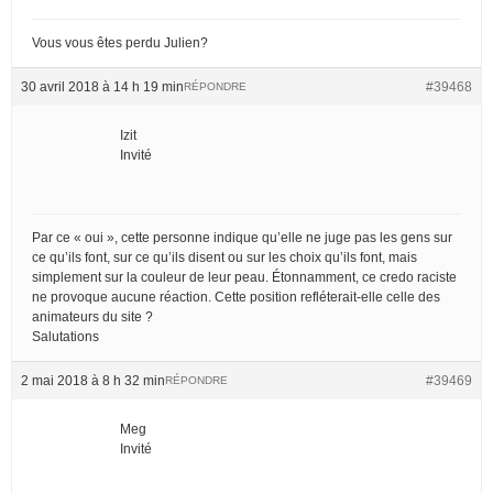
Vous vous êtes perdu Julien?
30 avril 2018 à 14 h 19 min
#39468
RÉPONDRE
Izit
Invité
Par ce « oui », cette personne indique qu’elle ne juge pas les gens sur
ce qu’ils font, sur ce qu’ils disent ou sur les choix qu’ils font, mais
simplement sur la couleur de leur peau. Étonnamment, ce credo raciste
ne provoque aucune réaction. Cette position refléterait-elle celle des
animateurs du site ?
Salutations
2 mai 2018 à 8 h 32 min
#39469
RÉPONDRE
Meg
Invité