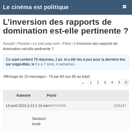
Le cinéma est politique
L’inversion des rapports de
domination est-elle pertinente ?
Accueil
›
Forums
›
Le coin pop-corn
›
Films
›
L’inversion des rapports de
domination est-elle pertinente ?
Ce sujet contient 79 réponses, 2 ps. et a été mis à jour pour la dernière fois
par
ioqgexlbkp
, le
Il y a 7 mois, 4 semaines
.
Affichage de 10 messages - 76 par 80 (sur 80 au total)
←
1
2
3
4
5
6
Auteur/e
Posts
14 avril 2018 à 21 h 16 min
#39437
RÉPONDRE
Skratsch
Invité