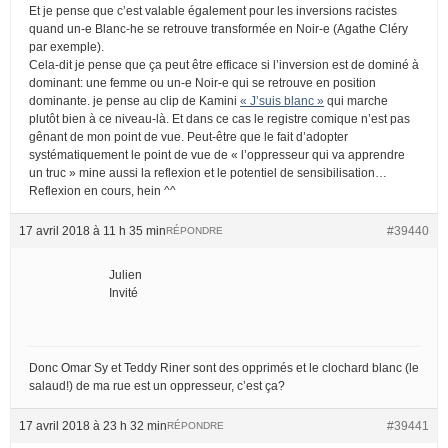
Et je pense que c’est valable également pour les inversions racistes
quand un-e Blanc-he se retrouve transformée en Noir-e (Agathe Cléry
par exemple).
Cela-dit je pense que ça peut être efficace si l’inversion est de dominé à
dominant: une femme ou un-e Noir-e qui se retrouve en position
dominante. je pense au clip de Kamini
« J’suis blanc »
qui marche
plutôt bien à ce niveau-là. Et dans ce cas le registre comique n’est pas
gênant de mon point de vue. Peut-être que le fait d’adopter
systématiquement le point de vue de « l’oppresseur qui va apprendre
un truc » mine aussi la reflexion et le potentiel de sensibilisation…
Reflexion en cours, hein ^^
17 avril 2018 à 11 h 35 min
#39440
RÉPONDRE
Julien
Invité
Donc Omar Sy et Teddy Riner sont des opprimés et le clochard blanc (le
salaud!) de ma rue est un oppresseur, c’est ça?
17 avril 2018 à 23 h 32 min
#39441
RÉPONDRE