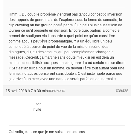
Hmm… Du coup le problème viendrait pas tant du concept d’inversion
des rapports de genre mais de l’explorer sous la forme de comédie, le
clip crawling on the ground posté par milù un peu plus haut est loin de
tourner ce qu’il présente en dérision. Encore que, parfois la comédie
permet de souligner via l’absurde à quel point ce qu’on considère
comme acquis peut être problématique. Y a un équilibre un peu
compliqué à trouver du point de vue de la mise en scène, des
dialogues, du jeu des acteurs, qui peut complètement changer le
message. Ceci-dit, ça marche sans doute mieux si on est déjà un
minimum sensibilisé aux questions de genre. Là où certain-e-s se diront
« Si c’est absurde pour un homme, ça devrait l’être tout autant pour une
femme. » d’autres penseront sans doute « C’est juste rigolo parce que
ça arrive à un mec, avec une nana ce serait parfaitement normal. »
15 avril 2018 à 7 h 30 min
#39438
RÉPONDRE
Lison
Invité
Oui voilà, c’est ce que je me suis dit en tout cas.