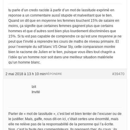
tu parle d’un credo raciste à partir d’un mot de lassitude exprimé en
reponse a un commentaire aussî stupide et malveillant que le tien.
Quand on dit que en moyenne les femmes touchent 15% de salaire en
moins, ça signifie que certaines femmes gagnent plus que certains
hommes et que d’autres sont bien plus lourdement discriminées que
15%. Si tu est pas capable de comprendre ce qu’est une moyenne je ne
peut que t’invité a reprendre tes cours de maths de niveau primaire. Et
pour l’exemple du sdf blanc VS Omar Sly, cette comparaison montre
bien le racisme de Julien er le tien, puisque vous êtes tout chagrin a
l’idée qu’un homme noir soit dans une meilleur situation matérielle
qu’un homme blanc.
2 mai 2018 à 13 h 10 min
#39470
RÉPONDRE
Izit
Invité
Parler de « mot de lassitude », c’est bel et bien tenter de l’excuser ou de
le justifier. Mais, gaffe, nous dit-on ici, c’était certes une énormité, mais
elle ne relève pas de la responsabilité de la personne qui l’a écrite.
Non, c’est la faute des commentateurs. Ils prennent cher, du coup : ils