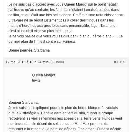
Je ne suis pas d’accord avec vous Queen Margot sur le point négatif,
j’ai trouvé qu’au contraire les femmes n’étaient jamais érotisées dans
ce film, ce qui était une très belle chose. Ce féminisme rafraichissant car
ultra-rare ne se réduit justement pas à coller des flingues dans les
mains d’héroïnes aux gros lolos sans personnalité, façon Tarantino ;
c’est plus subtil et ça va plus loin que ça.
je ne vois pas ce que vous voulez dire par « plan du héros blanc »… Le
dernier plan du film est centré sur Furiosa.
Bonne journée, Stardama
17 mai 2015 à 10 h 24 min
#31873
RÉPONDRE
Queen Margot
Invité
Bonjour Stardama,
Je me suis mal expliquée pour « le plan du héros blanc ». Je voulais
dire la « stratégie ». Dans le dernier tiers du film, quand le groupe
retrouvent les vieilles femmes rescapées de la Terre verte; Furiosa veut
continuer dans le désert de sel alors que Mad Max propose de
retourner à la citadelle (le point de départ). Finalement, Furiosa décide