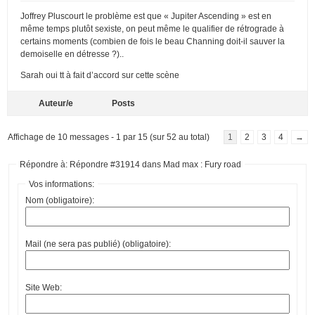
Joffrey Pluscourt le problème est que « Jupiter Ascending » est en
même temps plutôt sexiste, on peut même le qualifier de rétrograde à
certains moments (combien de fois le beau Channing doit-il sauver la
demoiselle en détresse ?)..
Sarah oui tt à fait d’accord sur cette scène
Auteur/e
Posts
Affichage de 10 messages - 1 par 15 (sur 52 au total)
1
2
3
4
→
Répondre à: Répondre #31914 dans Mad max : Fury road
Vos informations:
Nom (obligatoire):
Mail (ne sera pas publié) (obligatoire):
Site Web: