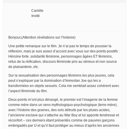
Camille
Invité
Bonjour,(Attention révélations sur l’histoire)
Une petite remarque sur le film. Je n’ai pas le temps de pousser la
réflexion, mais je suis assez d’accord avec vous sur des points positifs :
Héroïne forte ,solidarité féminine, personnages âgées ET féminins,
refus de la réification, discours féministe pris au sérieux et non source
de plaisanterie, etc.
Sur la sexualisation des personnages féminins les plus jeunes, cela
peut s’expliquer par la domination d’Immortan Joe qui les a
transformées en objets sexuels. Cela me semblait assez cohérent avec
l’aspect féministe du film.
Deux points m’ont plus dérangé, le premier est l’imagerie de la femme
comme mère dans un sens mythologiquo-psychologique (terre-mère),
avec l’histoire des graines, des sols détruits par les pluies acides,
l’ancienne esclave qui s’attache au War Boy et lui apporte tendresse et
réconfort – ces derniers étant présentés comme de pauvres garçons
embrigadés par IJ et qu’il faut protéger au mieux d’après les anciennes