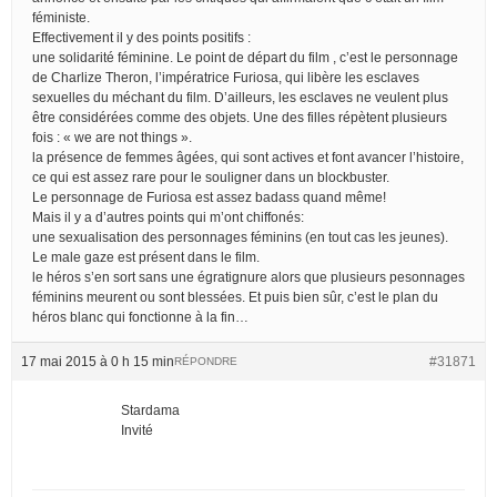
féministe.
Effectivement il y des points positifs :
une solidarité féminine. Le point de départ du film , c’est le personnage
de Charlize Theron, l’impératrice Furiosa, qui libère les esclaves
sexuelles du méchant du film. D’ailleurs, les esclaves ne veulent plus
être considérées comme des objets. Une des filles répètent plusieurs
fois : « we are not things ».
la présence de femmes âgées, qui sont actives et font avancer l’histoire,
ce qui est assez rare pour le souligner dans un blockbuster.
Le personnage de Furiosa est assez badass quand même!
Mais il y a d’autres points qui m’ont chiffonés:
une sexualisation des personnages féminins (en tout cas les jeunes).
Le male gaze est présent dans le film.
le héros s’en sort sans une égratignure alors que plusieurs pesonnages
féminins meurent ou sont blessées. Et puis bien sûr, c’est le plan du
héros blanc qui fonctionne à la fin…
17 mai 2015 à 0 h 15 min
#31871
RÉPONDRE
Stardama
Invité