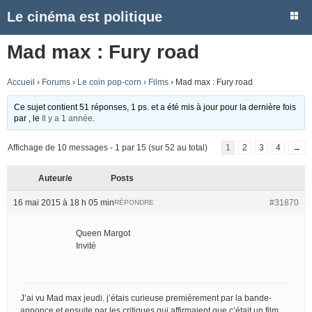
Le cinéma est politique
Mad max : Fury road
Accueil
›
Forums
›
Le coin pop-corn
›
Films
›
Mad max : Fury road
Ce sujet contient 51 réponses, 1 ps. et a été mis à jour pour la dernière fois
par
, le
Il y a 1 année
.
Affichage de 10 messages - 1 par 15 (sur 52 au total)
1
2
3
4
→
Auteur/e
Posts
16 mai 2015 à 18 h 05 min
#31870
RÉPONDRE
Queen Margot
Invité
J’ai vu Mad max jeudi. j’étais curieuse premièrement par la bande-
annonce et ensuite par les critiques qui affirmaient que c’était un film