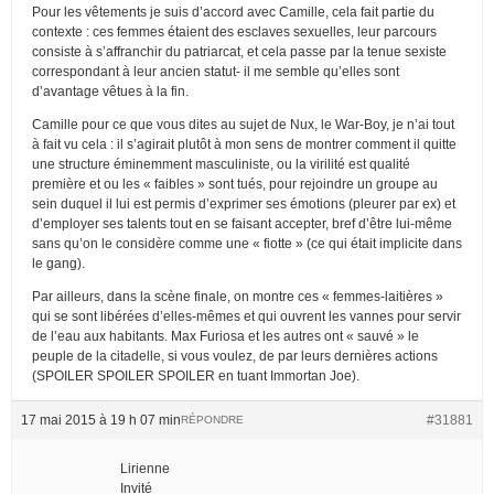
Pour les vêtements je suis d’accord avec Camille, cela fait partie du
contexte : ces femmes étaient des esclaves sexuelles, leur parcours
consiste à s’affranchir du patriarcat, et cela passe par la tenue sexiste
correspondant à leur ancien statut- il me semble qu’elles sont
d’avantage vêtues à la fin.
Camille pour ce que vous dites au sujet de Nux, le War-Boy, je n’ai tout
à fait vu cela : il s’agirait plutôt à mon sens de montrer comment il quitte
une structure éminemment masculiniste, ou la virilité est qualité
première et ou les « faibles » sont tués, pour rejoindre un groupe au
sein duquel il lui est permis d’exprimer ses émotions (pleurer par ex) et
d’employer ses talents tout en se faisant accepter, bref d’être lui-même
sans qu’on le considère comme une « fiotte » (ce qui était implicite dans
le gang).
Par ailleurs, dans la scène finale, on montre ces « femmes-laitières »
qui se sont libérées d’elles-mêmes et qui ouvrent les vannes pour servir
de l’eau aux habitants. Max Furiosa et les autres ont « sauvé » le
peuple de la citadelle, si vous voulez, de par leurs dernières actions
(SPOILER SPOILER SPOILER en tuant Immortan Joe).
17 mai 2015 à 19 h 07 min
#31881
RÉPONDRE
Lirienne
Invité