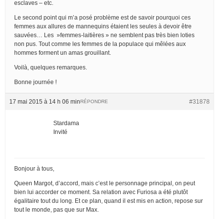
esclaves – etc.
Le second point qui m’a posé problème est de savoir pourquoi ces
femmes aux allures de mannequins étaient les seules à devoir être
sauvées… Les »femmes-laitières » ne semblent pas très bien loties
non pus. Tout comme les femmes de la populace qui mêlées aux
hommes forment un amas grouillant.
Voilà, quelques remarques.
Bonne journée !
17 mai 2015 à 14 h 06 min
#31878
RÉPONDRE
Stardama
Invité
Bonjour à tous,
Queen Margot, d’accord, mais c’est le personnage principal, on peut
bien lui accorder ce moment. Sa relation avec Furiosa a été plutôt
égalitaire tout du long. Et ce plan, quand il est mis en action, repose sur
tout le monde, pas que sur Max.