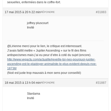
sexuelles, enfermées dans le coffre-fort.
17 mai 2015 à 20 h 22 min
#31883
RÉPONDRE
joffrey pluscourt
Invité
@Lirienne merci pour le lien, le critique est interressant.
J’avais faillit mettre « Jupiter Ascending » sur le fil des films
antispecismes mais j’ai eu peur d’etre à coté du sujet (encore).
http://www.vegactu.com/actualite/reveille-toi-neo-pourquoi-jupiter-
ascending-est-le-plaidoyer-animaliste-le-plus-evident-depuis-noe-
18738/
(Noé est juste trop mauvais à mon sens pour conseillé)
18 mai 2015 à 13 h 04 min
#31887
RÉPONDRE
Stardama
Invité