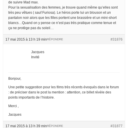
de suivre Mad max.
Pour la sexualisation des femmes, je trouve quand même qu’elles sont
très peu vêtues ( sauf Furiosa). Le héros porte lui un blouson et un
pantalon noir alors que les filles portent une brassière et un mini-short
blancs…Quand on y pense ce n’est pas très pratique comme tenue et
ça ne protège pas du soleil…
17 mai 2015 à 13 h 19 min
#31876
RÉPONDRE
Jacques
Invité
Bonjour,
Une petite suggestion pour les films très récents évoqués dans le forum
: de préciser dans le post la mention : attention, ce billet révèle des
points importants de l’histoire.
Merci ,
Jacques
17 mai 2015 à 13 h 39 min
#31877
RÉPONDRE