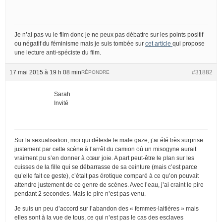
Je n’ai pas vu le film donc je ne peux pas débattre sur les points positif
ou négatif du féminisme mais je suis tombée sur
cet article
qui propose
une lecture anti-spéciste du film.
17 mai 2015 à 19 h 08 min
#31882
RÉPONDRE
Sarah
Invité
Sur la sexualisation, moi qui déteste le male gaze, j’ai été très surprise
justement par cette scène à l’arrêt du camion où un misogyne aurait
vraiment pu s’en donner à cœur joie. A part peut-être le plan sur les
cuisses de la fille qui se débarrasse de sa ceinture (mais c’est parce
qu’elle fait ce geste), c’était pas érotique comparé à ce qu’on pouvait
attendre justement de ce genre de scènes. Avec l’eau, j’ai craint le pire
pendant 2 secondes. Mais le pire n’est pas venu.
Je suis un peu d’accord sur l’abandon des « femmes-laitières » mais
elles sont à la vue de tous, ce qui n’est pas le cas des esclaves