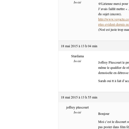
Invité
@Lirienne merci pour le 
J’avais faillit mettre 
du sujet (encore).
http://www.vegactu.com
plus-evident-depuis-n
(Noé est juste trop ma
18 mai 2015 à 13 h 04 min
Stardama
Invité
Joffrey Pluscourt le p
même le qualifier de r
demoiselle en détresse 
Sarah oui tt à fait d’ac
18 mai 2015 à 13 h 55 min
joffrey pluscourt
Invité
Bonjour
Moi c’est le discourt s
pas poster dans film f