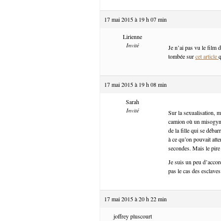
17 mai 2015 à 19 h 07 min
Lirienne
Invité
Je n’ai pas vu le film 
tombée sur
cet article
q
17 mai 2015 à 19 h 08 min
Sarah
Invité
Sur la sexualisation, mo
camion où un misogyne 
de la fille qui se débar
à ce qu’on pouvait atte
secondes. Mais le pire
Je suis un peu d’accord
pas le cas des esclaves
17 mai 2015 à 20 h 22 min
joffrey pluscourt