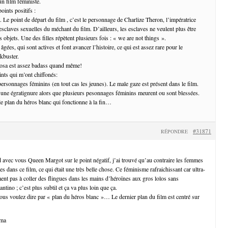
un film féministe.
oints positifs :
. Le point de départ du film , c’est le personnage de Charlize Theron, l’impératrice
 esclaves sexuelles du méchant du film. D’ailleurs, les esclaves ne veulent plus être
objets. Une des filles répètent plusieurs fois : « we are not things ».
gées, qui sont actives et font avancer l’histoire, ce qui est assez rare pour le
kbuster.
osa est assez badass quand même!
ints qui m’ont chiffonés:
ersonnages féminins (en tout cas les jeunes). Le male gaze est présent dans le film.
s une égratignure alors que plusieurs pesonnages féminins meurent ou sont blessées.
 le plan du héros blanc qui fonctionne à la fin…
#31871
RÉPONDRE
d avec vous Queen Margot sur le point négatif, j’ai trouvé qu’au contraire les femmes
ées dans ce film, ce qui était une très belle chose. Ce féminisme rafraichissant car ultra-
ment pas à coller des flingues dans les mains d’héroïnes aux gros lolos sans
ntino ; c’est plus subtil et ça va plus loin que ça.
vous voulez dire par « plan du héros blanc »… Le dernier plan du film est centré sur
ama