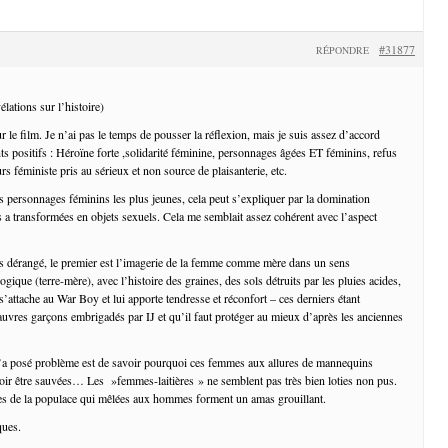
#31877
RÉPONDRE
lations sur l’histoire)
 le film. Je n’ai pas le temps de pousser la réflexion, mais je suis assez d’accord
ts positifs : Héroïne forte ,solidarité féminine, personnages âgées ET féminins, refus
urs féministe pris au sérieux et non source de plaisanterie, etc.
es personnages féminins les plus jeunes, cela peut s’expliquer par la domination
 a transformées en objets sexuels. Cela me semblait assez cohérent avec l’aspect
s dérangé, le premier est l’imagerie de la femme comme mère dans un sens
que (terre-mère), avec l’histoire des graines, des sols détruits par les pluies acides,
s’attache au War Boy et lui apporte tendresse et réconfort – ces derniers étant
vres garçons embrigadés par IJ et qu’il faut protéger au mieux d’après les anciennes
’a posé problème est de savoir pourquoi ces femmes aux allures de mannequins
evoir être sauvées… Les »femmes-laitières » ne semblent pas très bien loties non pus.
 de la populace qui mêlées aux hommes forment un amas grouillant.
ques.