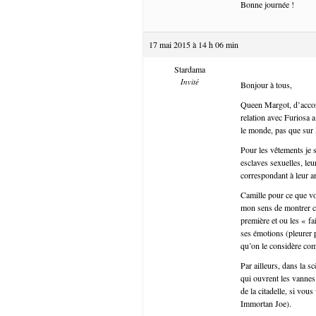
Bonne journée !
17 mai 2015 à 14 h 06 min
Stardama
Invité
Bonjour à tous,
Queen Margot, d’accord
relation avec Furiosa a 
le monde, pas que sur
Pour les vêtements je s
esclaves sexuelles, leur
correspondant à leur an
Camille pour ce que vous
mon sens de montrer co
première et ou les « fa
ses émotions (pleurer p
qu’on le considère comm
Par ailleurs, dans la s
qui ouvrent les vannes
de la citadelle, si v
Immortan Joe).