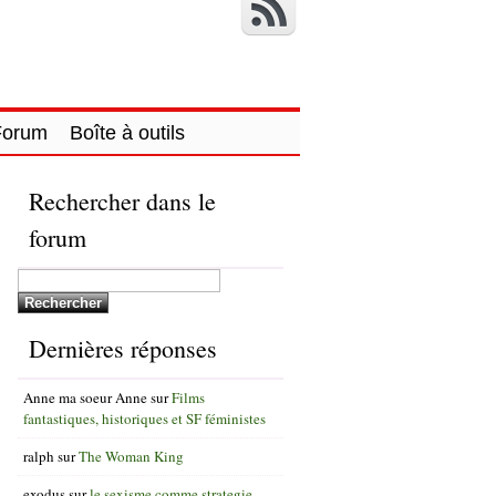
Forum
Boîte à outils
Rechercher dans le
forum
Dernières réponses
Anne ma soeur Anne
sur
Films
fantastiques, historiques et SF féministes
ralph
sur
The Woman King
exodus
sur
le sexisme comme strategie