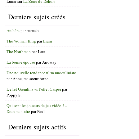
Lunar
sur
La Zone du Dehors
Derniers sujets créés
Archère
par
babach
The Woman King
par
Liam
The Northman
par
Lara
La bonne épouse
par
Arroway
Une nouvelle tendance ultra masculiniste
par
Anne, ma soeur Anne
L’effet Gremlins vs l’effet Casper
par
Poppy S.
Qui sont les joueurs de jeu vidéo ? –
Documentaire
par
Paul
Derniers sujets actifs