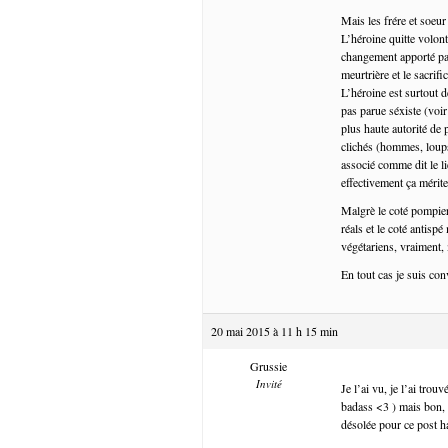
Mais les frére et soeur
L’héroine quitte volont
changement apporté par 
meurtrière et le sacri
L’héroine est surtout 
pas parue séxiste (voir
plus haute autorité de 
clichés (hommes, loups,
associé comme dit le li
effectivement ça mérit
Malgrè le coté pompier,
réals et le coté antisp
végétariens, vraiment,
En tout cas je suis c
20 mai 2015 à 11 h 15 min
Grussie
Invité
Je l’ai vu, je l’ai tro
badass <3 ) mais bon, 
désolée pour ce post h