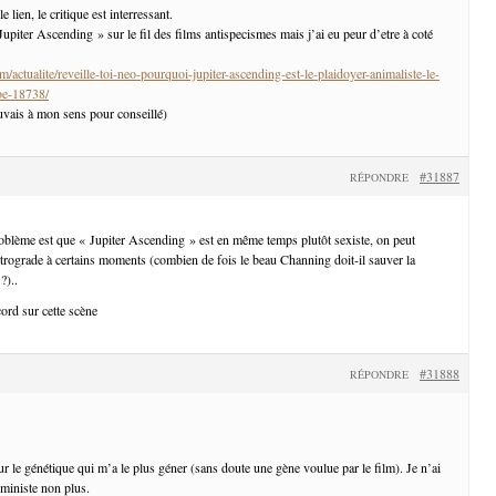
lien, le critique est interressant.
« Jupiter Ascending » sur le fil des films antispecismes mais j’ai eu peur d’etre à coté
/actualite/reveille-toi-neo-pourquoi-jupiter-ascending-est-le-plaidoyer-animaliste-le-
oe-18738/
uvais à mon sens pour conseillé)
#31887
RÉPONDRE
roblème est que « Jupiter Ascending » est en même temps plutôt sexiste, on peut
étrograde à certains moments (combien de fois le beau Channing doit-il sauver la
?)..
cord sur cette scène
#31888
RÉPONDRE
ur le génétique qui m’a le plus géner (sans doute une gène voulue par le film). Je n’ai
éministe non plus.