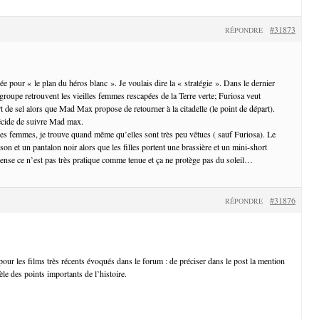
#31873
RÉPONDRE
e pour « le plan du héros blanc ». Je voulais dire la « stratégie ». Dans le dernier
 groupe retrouvent les vieilles femmes rescapées de la Terre verte; Furiosa veut
t de sel alors que Mad Max propose de retourner à la citadelle (le point de départ).
écide de suivre Mad max.
des femmes, je trouve quand même qu’elles sont très peu vêtues ( sauf Furiosa). Le
son et un pantalon noir alors que les filles portent une brassière et un mini-short
se ce n’est pas très pratique comme tenue et ça ne protège pas du soleil…
#31876
RÉPONDRE
our les films très récents évoqués dans le forum : de préciser dans le post la mention
évèle des points importants de l’histoire.