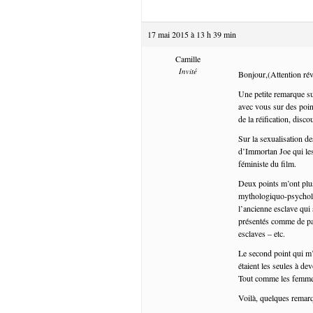
17 mai 2015 à 13 h 39 min
Camille
Invité
Bonjour,(Attention révé
Une petite remarque sur
avec vous sur des poin
de la réification, disco
Sur la sexualisation d
d’Immortan Joe qui les
féministe du film.
Deux points m’ont plu
mythologiquo-psychologi
l’ancienne esclave qui 
présentés comme de pau
esclaves – etc.
Le second point qui m
étaient les seules à d
Tout comme les femmes
Voilà, quelques remar