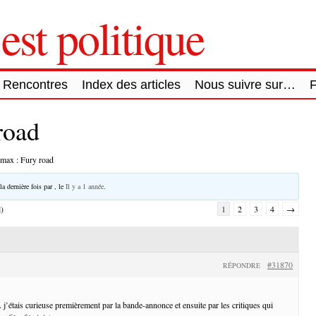
est politique
Rencontres
Index des articles
Nous suivre sur…
road
max : Fury road
la dernière fois par
, le
Il y a 1 année
.
l)
1
2
3
4
→
#31870
RÉPONDRE
 j’étais curieuse premièrement par la bande-annonce et ensuite par les critiques qui