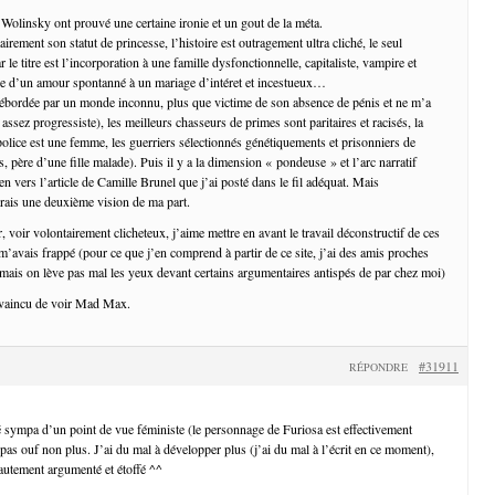
 Wolinsky ont prouvé une certaine ironie et un gout de la méta.
airement son statut de princesse, l’histoire est outragement ultra cliché, le seul
le titre est l’incorporation à une famille dysfonctionnelle, capitaliste, vampire et
fice d’un amour spontanné à un mariage d’intéret et incestueux…
débordée par un monde inconnu, plus que victime de son absence de pénis et ne m’a
 assez progressiste), les meilleurs chasseurs de primes sont paritaires et racisés, la
police est une femme, les guerriers sélectionnés génétiquements et prisonniers de
 père d’une fille malade). Puis il y a la dimension « pondeuse » et l’arc narratif
en vers l’article de Camille Brunel que j’ai posté dans le fil adéquat. Mais
erais une deuxième vision de ma part.
 voir volontairement clicheteux, j’aime mettre en avant le travail déconstructif de ces
é m’avais frappé (pour ce que j’en comprend à partir de ce site, j’ai des amis proches
 mais on lève pas mal les yeux devant certains argumentaires antispés de par chez moi)
onvaincu de voir Mad Max.
#31911
RÉPONDRE
uvé sympa d’un point de vue féministe (le personnage de Furiosa est effectivement
pas ouf non plus. J’ai du mal à développer plus (j’ai du mal à l’écrit en ce moment),
autement argumenté et étoffé ^^