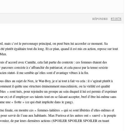
#31878
RÉPONDRE
, mais c’est le personnage principal, on peut bien lui accorder ce moment. Sa
été plutôt égalitaire tout du long. Et ce plan, quand il est mis en action, repose sur tout
 Max.
uis d’accord avec Camille, cela fait partie du contexte : ces femmes étaient des
 parcours consiste à s’affranchir du patriarcat, et cela passe par la tenue sexiste
cien statut- il me semble qu’elles sont d’avantage vêtues à la fin.
 dites au sujet de Nux, le War-Boy, je n’ai tout à fait vu cela : il s’agirait plutôt à
mment il quitte une structure éminemment masculiniste, ou la virilité est qualité
ibles » sont tués, pour rejoindre un groupe au sein duquel il lui est permis d’exprimer
ar ex) et d’employer ses talents tout en se faisant accepter, bref d’être lui-même sans
e une « fiotte » (ce qui était implicite dans le gang).
cène finale, on montre ces « femmes-laitières » qui se sont libérées d’elles-mêmes et
 pour servir de l’eau aux habitants. Max Furiosa et les autres ont « sauvé » le peuple
ous voulez, de par leurs dernières actions (SPOILER SPOILER SPOILER en tuant