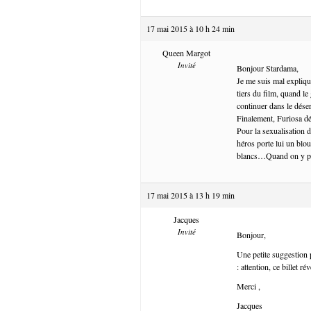
17 mai 2015 à 10 h 24 min
Queen Margot
Invité
Bonjour Stardama,
Je me suis mal expliqué
tiers du film, quand le
continuer dans le déser
Finalement, Furiosa d
Pour la sexualisation 
héros porte lui un blou
blancs…Quand on y pen
17 mai 2015 à 13 h 19 min
Jacques
Invité
Bonjour,
Une petite suggestion p
: attention, ce billet r
Merci ,
Jacques