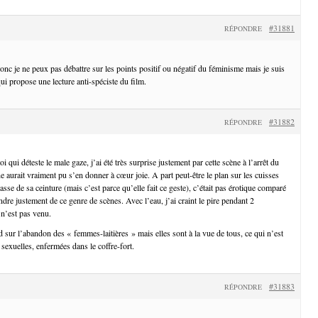
#31881
RÉPONDRE
donc je ne peux pas débattre sur les points positif ou négatif du féminisme mais je suis
ui propose une lecture anti-spéciste du film.
#31882
RÉPONDRE
i qui déteste le male gaze, j’ai été très surprise justement par cette scène à l’arrêt du
aurait vraiment pu s’en donner à cœur joie. A part peut-être le plan sur les cuisses
rasse de sa ceinture (mais c’est parce qu’elle fait ce geste), c’était pas érotique comparé
ndre justement de ce genre de scènes. Avec l’eau, j’ai craint le pire pendant 2
 n’est pas venu.
 sur l’abandon des « femmes-laitières » mais elles sont à la vue de tous, ce qui n’est
 sexuelles, enfermées dans le coffre-fort.
#31883
RÉPONDRE