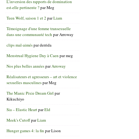
L’inversion des rapports de domination
est-elle pertinente ?
par
Meg
Teen Wolf, saison 1 et 2
par
Liam
Témoignage d'une femme transexuelle
dans une communauté tech
par
Arroway
clips mal-aimés
par
derrida
Menstrual Hygiene Day à Caen
par
meg
Nos plus belles années
par
Arroway
Réalisateurs et agresseurs – art et violence
sexuelles masculines
par
Meg
The Manic Pixie Dream Girl
par
Kikuchiyo
Sia – Elastic Heart
par
Eld
Meek's Cutoff
par
Liam
Hunger games 4: la fin
par
Lison