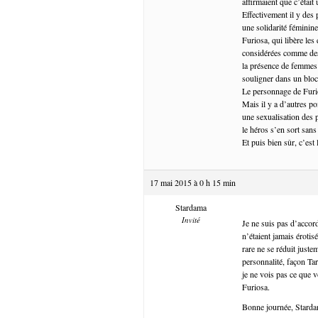
affirmaient que c’était 
Effectivement il y des p
une solidarité féminine
Furiosa, qui libère les
considérées comme des 
la présence de femmes â
souligner dans un bloc
Le personnage de Furi
Mais il y a d’autres po
une sexualisation des p
le héros s’en sort san
Et puis bien sûr, c’est
17 mai 2015 à 0 h 15 min
Stardama
Invité
Je ne suis pas d’accor
n’étaient jamais érotis
rare ne se réduit juste
personnalité, façon Tara
je ne vois pas ce que 
Furiosa.
Bonne journée, Stard