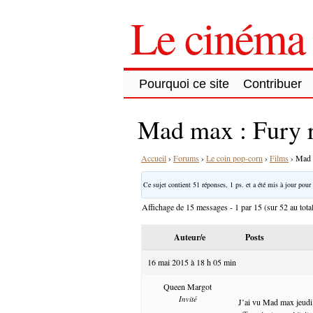
Le cinéma 
Pourquoi ce site
Contribuer
Mad max : Fury 
Accueil
›
Forums
›
Le coin pop-corn
›
Films
›
Mad 
Ce sujet contient 51 réponses, 1 ps. et a été mis à jour pour 
Affichage de 15 messages - 1 par 15 (sur 52 au tota
Auteur/e
Posts
16 mai 2015 à 18 h 05 min
Queen Margot
Invité
J’ai vu Mad max jeudi.