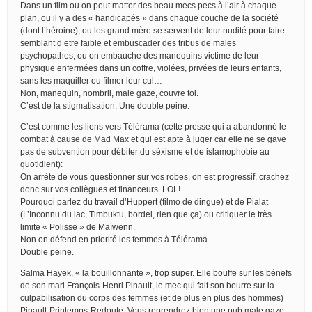
Dans un film ou on peut matter des beau mecs pecs à l’air à chaque
plan, ou il y a des « handicapés » dans chaque couche de la société
(dont l’héroine), ou les grand mère se servent de leur nudité pour faire
semblant d’etre faible et embuscader des tribus de males
psychopathes, ou on embauche des manequins victime de leur
physique enfermées dans un coffre, violées, privées de leurs enfants,
sans les maquiller ou filmer leur cul…
Non, manequin, nombril, male gaze, couvre toi.
C’est de la stigmatisation. Une double peine.
C’est comme les liens vers Télérama (cette presse qui a abandonné le
combat à cause de Mad Max et qui est apte à juger car elle ne se gave
pas de subvention pour débiter du séxisme et de islamophobie au
quotidient):
On arrète de vous questionner sur vos robes, on est progressif, crachez
donc sur vos collègues et financeurs. LOL!
Pourquoi parlez du travail d’Huppert (filmo de dingue) et de Pialat
(L’Inconnu du lac, Timbuktu, bordel, rien que ça) ou critiquer le très
limite « Polisse » de Maïwenn.
Non on défend en priorité les femmes à Télérama.
Double peine.
Salma Hayek, « la bouillonnante », trop super. Elle bouffe sur les bénefs
de son mari François-Henri Pinault, le mec qui fait son beurre sur la
culpabilisation du corps des femmes (et de plus en plus des hommes)
Pinault-Printemps-Redoute. Vous reprendrez bien une pub male gaze