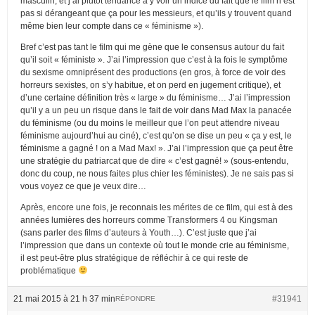
masculin, et j’ai plutôt tendance à y voir un indice du fait que le film n’est
pas si dérangeant que ça pour les messieurs, et qu’ils y trouvent quand
même bien leur compte dans ce « féminisme »).
Bref c’est pas tant le film qui me gène que le consensus autour du fait
qu’il soit « féministe ». J’ai l’impression que c’est à la fois le symptôme
du sexisme omniprésent des productions (en gros, à force de voir des
horreurs sexistes, on s’y habitue, et on perd en jugement critique), et
d’une certaine définition très « large » du féminisme… J’ai l’impression
qu’il y a un peu un risque dans le fait de voir dans Mad Max la panacée
du féminisme (ou du moins le meilleur que l’on peut attendre niveau
féminisme aujourd’hui au ciné), c’est qu’on se dise un peu « ça y est, le
féminisme a gagné ! on a Mad Max! ». J’ai l’impression que ça peut être
une stratégie du patriarcat que de dire « c’est gagné! » (sous-entendu,
donc du coup, ne nous faites plus chier les féministes). Je ne sais pas si
vous voyez ce que je veux dire…
Après, encore une fois, je reconnais les mérites de ce film, qui est à des
années lumières des horreurs comme Transformers 4 ou Kingsman
(sans parler des films d’auteurs à Youth…). C’est juste que j’ai
l’impression que dans un contexte où tout le monde crie au féminisme,
il est peut-être plus stratégique de réfléchir à ce qui reste de
problématique
21 mai 2015 à 21 h 37 min
#31941
RÉPONDRE