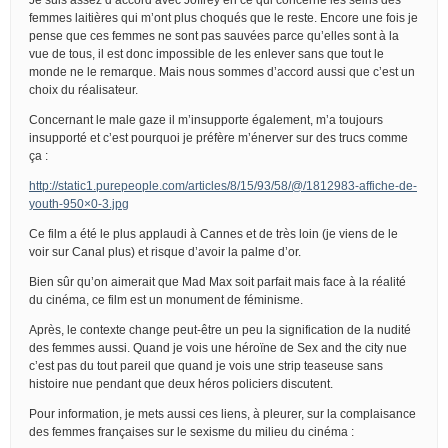
femmes laitières qui m’ont plus choqués que le reste. Encore une fois je
pense que ces femmes ne sont pas sauvées parce qu’elles sont à la
vue de tous, il est donc impossible de les enlever sans que tout le
monde ne le remarque. Mais nous sommes d’accord aussi que c’est un
choix du réalisateur.
Concernant le male gaze il m’insupporte également, m’a toujours
insupporté et c’est pourquoi je préfère m’énerver sur des trucs comme
ça :
http://static1.purepeople.com/articles/8/15/93/58/@/1812983-affiche-de-
youth-950×0-3.jpg
Ce film a été le plus applaudi à Cannes et de très loin (je viens de le
voir sur Canal plus) et risque d’avoir la palme d’or.
Bien sûr qu’on aimerait que Mad Max soit parfait mais face à la réalité
du cinéma, ce film est un monument de féminisme.
Après, le contexte change peut-être un peu la signification de la nudité
des femmes aussi. Quand je vois une héroïne de Sex and the city nue
c’est pas du tout pareil que quand je vois une strip teaseuse sans
histoire nue pendant que deux héros policiers discutent.
Pour information, je mets aussi ces liens, à pleurer, sur la complaisance
des femmes françaises sur le sexisme du milieu du cinéma :