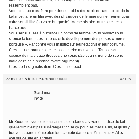
ressemblent pas.
Votre critique c’est faire prendre du poid à des actrices, une police de la
balance, faire un film avec des physiques de femme qui ne heurtent pas
votre sensibilité (ou votre braguette). Meme histoire, autres actrices…
Parce que!
Vous sensualisez à outrance un corps de femme. Vous passez sous
silence la tenue des laitières et le dévellopement des persos « mères
porteuse ». Par contre vous insistez sur leur état civil et leur costume.
C’est injuste pour des actrices loin d’etre mauvaises. Tout ca sous
excuse de male gaze (trouvez une copie p2p et un chrono de scène
male gaze et je reconnait votre argument)
C’est de la stigmatisation. C’est limite réact.
22 mai 2015 à 10 h 54 min
#31951
RÉPONDRE
Stardama
Invité
Mr Rigouste, vous dites « j’ai plutôt tendance à y voir un indice du fait
que le film n’est pas si dérangeant que ça pour les messieurs, et qu’ils y
trouvent quand même bien leur compte dans ce « féminisme ». Allez
voir sur ce site en anglais,