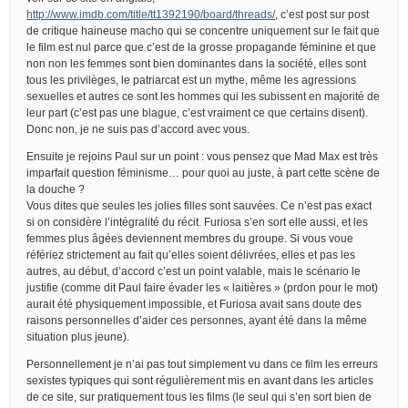
http://www.imdb.com/title/tt1392190/board/threads/
, c’est post sur post
de critique haineuse macho qui se concentre uniquement sur le fait que
le film est nul parce que c’est de la grosse propagande féminine et que
non non les femmes sont bien dominantes dans la société, elles sont
tous les privilèges, le patriarcat est un mythe, même les agressions
sexuelles et autres ce sont les hommes qui les subissent en majorité de
leur part (c’est pas une blague, c’est vraiment ce que certains disent).
Donc non, je ne suis pas d’accord avec vous.
Ensuite je rejoins Paul sur un point : vous pensez que Mad Max est très
imparfait question féminisme… pour quoi au juste, à part cette scène de
la douche ?
Vous dites que seules les jolies filles sont sauvées. Ce n’est pas exact
si on considère l’intégralité du récit. Furiosa s’en sort elle aussi, et les
femmes plus âgées deviennent membres du groupe. Si vous voue
référiez strictement au fait qu’elles soient délivrées, elles et pas les
autres, au début, d’accord c’est un point valable, mais le scénario le
justifie (comme dit Paul faire évader les « laitières » (prdon pour le mot)
aurait été physiquement impossible, et Furiosa avait sans doute des
raisons personnelles d’aider ces personnes, ayant été dans la même
situation plus jeune).
Personnellement je n’ai pas tout simplement vu dans ce film les erreurs
sexistes typiques qui sont régulièrement mis en avant dans les articles
de ce site, sur pratiquement tous les films (le seul qui s’en sort bien de