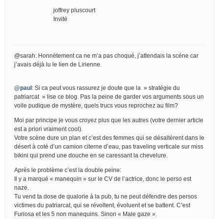
joffrey pluscourt
Invité
@sarah: Honnètement ca ne m’a pas choqué, j’attendais la scéne car
j’avais déjà lu le lien de Lirienne.
@paul
: Si ca peut vous rassurez je doute que la » stratégie du
patriarcat » lise ce blog. Pas la peine de garder vos arguments sous un
voile pudique de mystère, quels trucs vous reprochez au film?
Moi par principe je vous croyez plus que les autres (votre dernier article
est a priori vraiment cool).
Votre scène dure un plan et c’est des femmes qui se désaltèrent dans le
désert à coté d’un camion citerne d’eau, pas traveling verticale sur miss
bikini qui prend une douche en se caressant la chevelure.
Après le problème c’est la double peine:
Il y a marqué « manequin » sur le CV de l’actrice, donc le perso est
naze.
Tu vend ta dose de qualorie à la pub, tu ne peut défendre des persos
victimes du patriarcat, qui se révoltent, évoluent et se battent. C’est
Furiosa et les 5 non manequins. Sinon « Male gaze ».