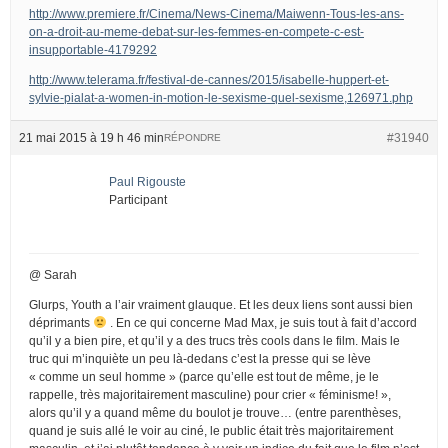
http://www.premiere.fr/Cinema/News-Cinema/Maiwenn-Tous-les-ans-
on-a-droit-au-meme-debat-sur-les-femmes-en-compete-c-est-
insupportable-4179292
http://www.telerama.fr/festival-de-cannes/2015/isabelle-huppert-et-
sylvie-pialat-a-women-in-motion-le-sexisme-quel-sexisme,126971.php
21 mai 2015 à 19 h 46 min
#31940
RÉPONDRE
Paul Rigouste
Participant
@ Sarah
Glurps, Youth a l’air vraiment glauque. Et les deux liens sont aussi bien
déprimants
. En ce qui concerne Mad Max, je suis tout à fait d’accord
qu’il y a bien pire, et qu’il y a des trucs très cools dans le film. Mais le
truc qui m’inquiète un peu là-dedans c’est la presse qui se lève
« comme un seul homme » (parce qu’elle est tout de même, je le
rappelle, très majoritairement masculine) pour crier « féminisme! »,
alors qu’il y a quand même du boulot je trouve… (entre parenthèses,
quand je suis allé le voir au ciné, le public était très majoritairement