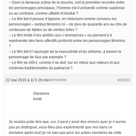
– Dans la fameuse scène de la douche, soit la première recontre entre
les personnages principaux, l’homme est-il présenté comme supérieur
ou au contraire, comme affaibli et bestial ?
– Le film fait-il preuve d’âgisme, en réduisant comme convenu les
personnages – surtout féminins ici – de plus de quarante ans au rôle de
conteuses de fables ou de vieilles folles ?
– Le film limite-il les amitiés aux « bromances » ou parvient-il à
représenter des liens affectifs profonds entre les personnages féminins
?
– Le film fait-il l’apologie de la masculinité et du virilisme, à travers le
personnage de Nux par exemple ?
– Le film se clôt-il, comme il se doit, sur un retour aux valeurs et aux
schémas traditionnelles du patriarcat ?
22 mai 2015 à 11 h 29 min
#31952
RÉPONDRE
Stardama
Invité
Je voulais juste dire que, oui, il peut y avoir des erreurs quer je n’aurais
pas pu distinguer, vous êtes plus expérimenté que moi dans ce
domaine après tout (je ne sais pas pour les autres membres de cette