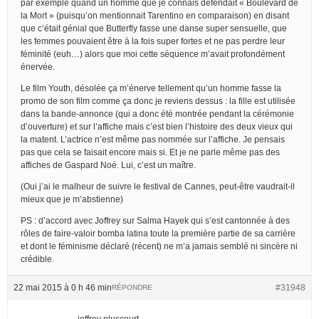
par exemple quand un homme que je connais défendait « Boulevard de
la Mort » (puisqu’on mentionnait Tarentino en comparaison) en disant
que c’était génial que Butterfly fasse une danse super sensuelle, que
les femmes pouvaient être à la fois super fortes et ne pas perdre leur
féminité (euh…) alors que moi cette séquence m’avait profondément
énervée.
Le film Youth, désolée ça m’énerve tellement qu’un homme fasse la
promo de son film comme ça donc je reviens dessus : la fille est utilisée
dans la bande-annonce (qui a donc été montrée pendant la cérémonie
d’ouverture) et sur l’affiche mais c’est bien l’histoire des deux vieux qui
la matent. L’actrice n’est même pas nommée sur l’affiche. Je pensais
pas que cela se faisait encore mais si. Et je ne parle même pas des
affiches de Gaspard Noé. Lui, c’est un maître.
(Oui j’ai le malheur de suivre le festival de Cannes, peut-être vaudrait-il
mieux que je m’abstienne)
PS : d’accord avec Joffrey sur Salma Hayek qui s’est cantonnée à des
rôles de faire-valoir bomba latina toute la première partie de sa carrière
et dont le féminisme déclaré (récent) ne m’a jamais semblé ni sincère ni
crédible.
22 mai 2015 à 0 h 46 min
#31948
RÉPONDRE
joffrey pluscourt