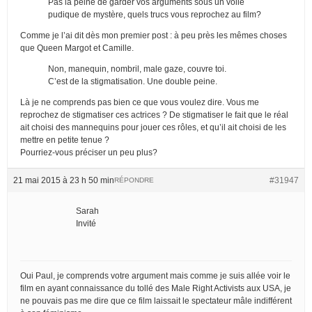
Pas la peine de garder vos arguments sous un voile
pudique de mystère, quels trucs vous reprochez au film?
Comme je l’ai dit dès mon premier post : à peu près les mêmes choses
que Queen Margot et Camille.
Non, manequin, nombril, male gaze, couvre toi.
C’est de la stigmatisation. Une double peine.
Là je ne comprends pas bien ce que vous voulez dire. Vous me
reprochez de stigmatiser ces actrices ? De stigmatiser le fait que le réal
ait choisi des mannequins pour jouer ces rôles, et qu’il ait choisi de les
mettre en petite tenue ?
Pourriez-vous préciser un peu plus?
21 mai 2015 à 23 h 50 min
#31947
RÉPONDRE
Sarah
Invité
Oui Paul, je comprends votre argument mais comme je suis allée voir le
film en ayant connaissance du tollé des Male Right Activists aux USA, je
ne pouvais pas me dire que ce film laissait le spectateur mâle indifférent