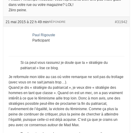
dans votre rue ou votre magazine? LOL!
Zéro peine.
21 mai 2015 à 22 h 49 min
#31942
RÉPONDRE
Paul Rigouste
Participant
Si ca peut vous rassurez je doute que la » stratégie du
patriarcat » lise ce blog.
Je reformule mon idée au cas où votre remarque ne soit pas du trollage
(avec vous on ne sait jamais trop…).
Quand je dis « stratégie du patriarcat », je veux dire « stratégie des
hommes en tant que classe ». Quand on est un mec, on a pas vraiment
intérêt à ce que le féminisme aille trop loin. Donc à mon avis, une des
stratégies possible peut-être de proclamer la fin du patriarcat,
l’avènement de l’égalité, la victoire du féminisme. Comme ça plus la
peine de continuer de critiquer, plus la peine de chercher à atteindre
l’égalité, puisque celle-ci est déjà acquise. C’est ça que je crains un
peu avec ce consensus autour de Mad Max.