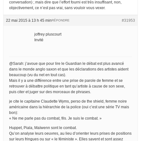
conversation) ; mais dire que l’effort fourni est très insuffisant, non,
objectivement, ce n’est pas vrai, sans vouloir vous vexer.
22 mai 2015 à 13 h 45 min
#31953
RÉPONDRE
joffrey pluscourt
Invité
@Sarah: j’avoue que pour lire le Guardian le débat est plus avancé
dans le monde anglo saxon et que les déclarations des artistes aident
beaucoup (vu du net en tout cas).
Mais il y a une différence entre une prise de parole de femme et se
retrouver à débattre politique en tant qu’artiste à cause de son sexe,
puis citer et juger sur des morceaux de phrases.
je cite le capitaine Claudette Wyms, perso de the shield, femme noire
américaine dans la hiérarchie de la police (oui c’est une série TV mais
bon):
« Ne me parle pas du combat, fils. Je suis le combat. »
Huppet, Piala, Maïwenn sont le combat.
Qu’on analyse leurs oeuvres, au lieu d’orienter leurs prises de positions
sur leurs fringues ou sur « le féministe ». Elles savent et sont assez