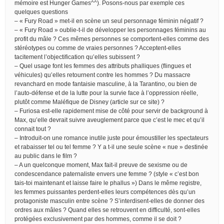
mémoire est Hunger Games^^). Posons-nous par exemple ces
quelques questions
– « Fury Road » met-il en scène un seul personnage féminin négatif ?
– « Fury Road » oublie-t-il de développer les personnages féminins au
profit du mâle ? Ces mêmes personnes se comportent-elles comme des
stéréotypes ou comme de vraies personnes ? Acceptent-elles
tacitement l’objectification qu’elles subissent ?
– Quel usage font les femmes des attributs phalliques (flingues et
véhicules) qu’elles retournent contre les hommes ? Du massacre
revanchard en mode fantaisie masculine, à la Tarantino, ou bien de
l’auto-défense et de la lutte pour la survie face à l’oppression réelle,
plutôt comme Maléfique de Disney (article sur ce site) ?
– Furiosa est-elle rapidement mise de côté pour servir de background à
Max, qu’elle devrait suivre aveuglement parce que c’est le mec et qu’il
connait tout ?
– Introduit-on une romance inutile juste pour émoustiller les spectateurs
et rabaisser tel ou tel femme ? Y a t-il une seule scène « nue » destinée
au public dans le film ?
– A un quelconque moment, Max fait-il preuve de sexisme ou de
condescendance paternaliste envers une femme ? (style « c’est bon
tais-toi maintenant et laisse faire le phallus ») Dans le même registre,
les femmes puissantes perdent-elles leurs compétences dès qu’un
protagoniste masculin entre scène ? S’interdisent-elles de donner des
ordres aux mâles ? Quand elles se retrouvent en difficulté, sont-elles
protégées exclusivement par des hommes, comme il se doit ?