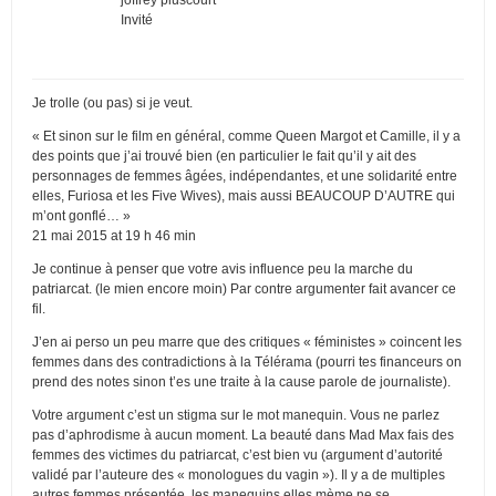
Invité
Je trolle (ou pas) si je veut.
« Et sinon sur le film en général, comme Queen Margot et Camille, il y a
des points que j’ai trouvé bien (en particulier le fait qu’il y ait des
personnages de femmes âgées, indépendantes, et une solidarité entre
elles, Furiosa et les Five Wives), mais aussi BEAUCOUP D’AUTRE qui
m’ont gonflé… »
21 mai 2015 at 19 h 46 min
Je continue à penser que votre avis influence peu la marche du
patriarcat. (le mien encore moin) Par contre argumenter fait avancer ce
fil.
J’en ai perso un peu marre que des critiques « féministes » coincent les
femmes dans des contradictions à la Télérama (pourri tes financeurs on
prend des notes sinon t’es une traite à la cause parole de journaliste).
Votre argument c’est un stigma sur le mot manequin. Vous ne parlez
pas d’aphrodisme à aucun moment. La beauté dans Mad Max fais des
femmes des victimes du patriarcat, c’est bien vu (argument d’autorité
validé par l’auteure des « monologues du vagin »). Il y a de multiples
autres femmes présentée, les manequins elles mème ne se