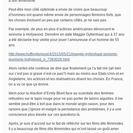
à son féminisme.
Peut-être mon côté optimiste a envie de croire que beaucoup
d’hommes ont quand même envie de personnages féminins forts, que
les choses évoluent un peu par certains côtés, je ne sais pas.
Par exemple, de plus en plus d’actrices américaines dénoncent le
sexisme à Hollywood. Dernière en date Maggie Gyllenhaal qui à 37 ans
a été déclarée trop vieille pour jouer l’amoureuse d’un homme de 55
ans.
http://www.huffingtonpost.fr/2015/05/21/maggie-gyllenhaal-sexisme-
jeunisme-hollywood_n_7363026.html
Alors certes elle continue de dire que finalement ça l’a fait rire (ah ben
oui c’est pas si grave n’est-ce pas?) mais au moins aux Etats-Unis et en
Angleterre, les actrices et les réalisatrices disent les choses. En France,
on a vu ce que ça donne.
Idem pour la réaction d’Emily Blunt face au scandale des femmes
refoulées sur le tapis rouge pour ne pas porter de talons aiguilles. Il me
semble peut-être à tort que dans le monde anglo-saxon, pour des
raisons que j’ignore et malgré la persistance des problèmes, il y a une
conscience plus élevée sur ces questions là.
Après, je suis d’accord sur le fait de réfléchir sur les films dits féministes.
Il y a beaucoup de films dits féministes qui m’ont laissé un goût amer