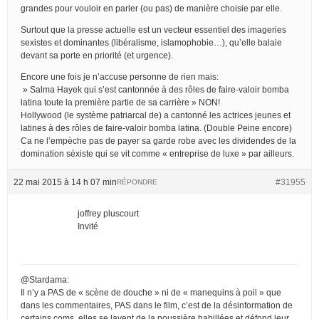
grandes pour vouloir en parler (ou pas) de manière choisie par elle.
Surtout que la presse actuelle est un vecteur essentiel des imageries
sexistes et dominantes (libéralisme, islamophobie…), qu’elle balaie
devant sa porte en priorité (et urgence).
Encore une fois je n’accuse personne de rien mais:
» Salma Hayek qui s’est cantonnée à des rôles de faire-valoir bomba
latina toute la première partie de sa carrière » NON!
Hollywood (le système patriarcal de) a cantonné les actrices jeunes et
latines à des rôles de faire-valoir bomba latina. (Double Peine encore)
Ca ne l’empèche pas de payer sa garde robe avec les dividendes de la
domination séxiste qui se vit comme « entreprise de luxe » par ailleurs.
22 mai 2015 à 14 h 07 min
#31955
RÉPONDRE
joffrey pluscourt
Invité
@Stardama:
Il n’y a PAS de « scène de douche » ni de « manequins à poil » que
dans les commentaires, PAS dans le film, c’est de la désinformation de
certains coms, elles se lavent de la poussière habillées et défond leur