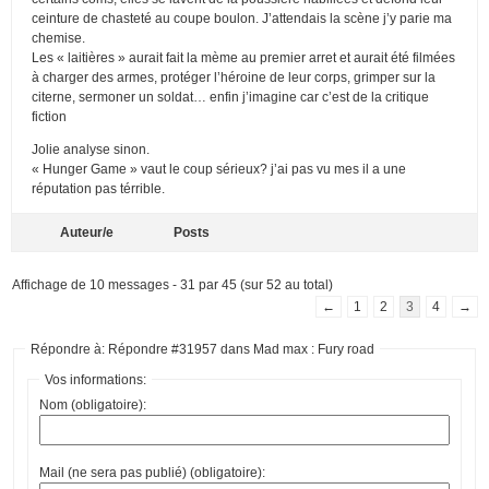
ceinture de chasteté au coupe boulon. J’attendais la scène j’y parie ma
chemise.
Les « laitières » aurait fait la mème au premier arret et aurait été filmées
à charger des armes, protéger l’héroine de leur corps, grimper sur la
citerne, sermoner un soldat… enfin j’imagine car c’est de la critique
fiction
Jolie analyse sinon.
« Hunger Game » vaut le coup sérieux? j’ai pas vu mes il a une
réputation pas térrible.
Auteur/e
Posts
Affichage de 10 messages - 31 par 45 (sur 52 au total)
←
1
2
3
4
→
Répondre à: Répondre #31957 dans Mad max : Fury road
Vos informations:
Nom (obligatoire):
Mail (ne sera pas publié) (obligatoire):