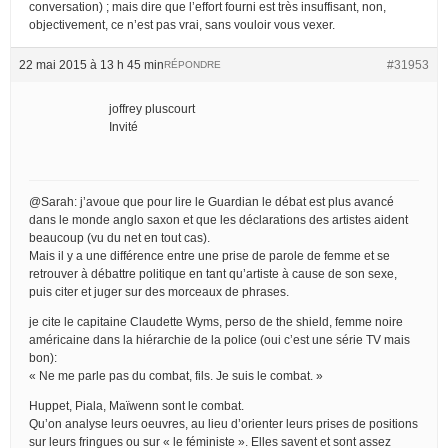
conversation) ; mais dire que l’effort fourni est très insuffisant, non,
objectivement, ce n’est pas vrai, sans vouloir vous vexer.
22 mai 2015 à 13 h 45 min
#31953
RÉPONDRE
joffrey pluscourt
Invité
@Sarah: j’avoue que pour lire le Guardian le débat est plus avancé
dans le monde anglo saxon et que les déclarations des artistes aident
beaucoup (vu du net en tout cas).
Mais il y a une différence entre une prise de parole de femme et se
retrouver à débattre politique en tant qu’artiste à cause de son sexe,
puis citer et juger sur des morceaux de phrases.
je cite le capitaine Claudette Wyms, perso de the shield, femme noire
américaine dans la hiérarchie de la police (oui c’est une série TV mais
bon):
« Ne me parle pas du combat, fils. Je suis le combat. »
Huppet, Piala, Maïwenn sont le combat.
Qu’on analyse leurs oeuvres, au lieu d’orienter leurs prises de positions
sur leurs fringues ou sur « le féministe ». Elles savent et sont assez