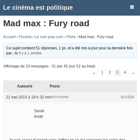
Le cinéma est politique
Mad max : Fury road
Accueil
›
Forums
›
Le coin pop-corn
›
Films
›
Mad max : Fury road
Ce sujet contient 51 réponses, 1 ps. et a été mis à jour pour la dernière fois
par
, le
Il y a 1 année
.
Affichage de 10 messages - 31 par 45 (sur 52 au total)
←
1
2
3
4
→
Auteur/e
Posts
21 mai 2015 à 18 h 32 min
#31939
RÉPONDRE
Sarah
Invité
Je suis assez d’accord avec Joffrey en ce qui concerne les seins des