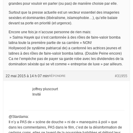
grandes pour vouloir en parler (ou pas) de manière choisie par elle.
Surtout que la presse actuelle est un vecteur essentiel des imageries
sexistes et dominantes (libéralisme, islamophobie…), qu’elle balaie
devant sa porte en priorité (et urgence).
Encore une fois je n’accuse personne de rien mais:
» Salma Hayek qui s’est cantonnée à des rôles de faire-valoir bomba
latina toute la première partie de sa carrière » NON!
Hollywood (le système patriarcal de) a cantonné les actrices jeunes et
latines à des rôles de faire-valoir bomba latina. (Double Peine encore)
Ca ne l’empèche pas de payer sa garde robe avec les dividendes de la
domination séxiste qui se vit comme « entreprise de luxe » par ailleurs.
22 mai 2015 à 14 h 07 min
#31955
RÉPONDRE
joffrey pluscourt
Invité
@Stardama:
Il n’y a PAS de « scène de douche » ni de « manequins à poil » que
dans les commentaires, PAS dans le film, c’est de la désinformation de
certains coms, elles se lavent de la poussière habillées et défond leur