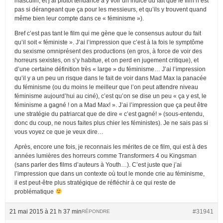
masculin, et j’ai plutôt tendance à y voir un indice du fait que le film n’est
pas si dérangeant que ça pour les messieurs, et qu’ils y trouvent quand
même bien leur compte dans ce « féminisme »).
Bref c’est pas tant le film qui me gène que le consensus autour du fait
qu’il soit « féministe ». J’ai l’impression que c’est à la fois le symptôme
du sexisme omniprésent des productions (en gros, à force de voir des
horreurs sexistes, on s’y habitue, et on perd en jugement critique), et
d’une certaine définition très « large » du féminisme… J’ai l’impression
qu’il y a un peu un risque dans le fait de voir dans Mad Max la panacée
du féminisme (ou du moins le meilleur que l’on peut attendre niveau
féminisme aujourd’hui au ciné), c’est qu’on se dise un peu « ça y est, le
féminisme a gagné ! on a Mad Max! ». J’ai l’impression que ça peut être
une stratégie du patriarcat que de dire « c’est gagné! » (sous-entendu,
donc du coup, ne nous faites plus chier les féministes). Je ne sais pas si
vous voyez ce que je veux dire…
Après, encore une fois, je reconnais les mérites de ce film, qui est à des
années lumières des horreurs comme Transformers 4 ou Kingsman
(sans parler des films d’auteurs à Youth…). C’est juste que j’ai
l’impression que dans un contexte où tout le monde crie au féminisme,
il est peut-être plus stratégique de réfléchir à ce qui reste de
problématique
21 mai 2015 à 21 h 37 min
#31941
RÉPONDRE