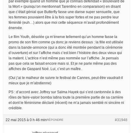
par exemple quand un homme que je connais défendait « Boulevard de
la Mort » (puisqu’on mentionnait Tarentino en comparaison) en disant
que c’était génial que Butterfly fasse une danse super sensuelle, que
les femmes pouvaient être à la fois super fortes et ne pas perdre leur
féminité (euh…) alors que moi cette séquence m’avait profondément
énervée.
Le film Youth, désolée ça m’énerve tellement qu’un homme fasse la
promo de son film comme ça donc je reviens dessus : la fille est utilisée
dans la bande-annonce (qui a donc été montrée pendant la cérémonie
d’ouverture) et sur l’affiche mais c’est bien l’histoire des deux vieux qui
la matent. L’actrice n’est même pas nommée sur l’affiche. Je pensais
pas que cela se faisait encore mais si. Et je ne parle même pas des
affiches de Gaspard Noé. Lui, c’est un maître.
(Oui j’ai le malheur de suivre le festival de Cannes, peut-être vaudrait-il
mieux que je m’abstienne)
PS : d’accord avec Joffrey sur Salma Hayek qui s’est cantonnée à des
rôles de faire-valoir bomba latina toute la première partie de sa carrière
et dont le féminisme déclaré (récent) ne m’a jamais semblé ni sincère ni
crédible.
22 mai 2015 à 0 h 46 min
#31948
RÉPONDRE
joffrey pluscourt