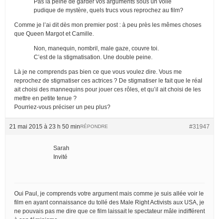
Pas la peine de garder vos arguments sous un voile
pudique de mystère, quels trucs vous reprochez au film?
Comme je l’ai dit dès mon premier post : à peu près les mêmes choses
que Queen Margot et Camille.
Non, manequin, nombril, male gaze, couvre toi.
C’est de la stigmatisation. Une double peine.
Là je ne comprends pas bien ce que vous voulez dire. Vous me
reprochez de stigmatiser ces actrices ? De stigmatiser le fait que le réal
ait choisi des mannequins pour jouer ces rôles, et qu’il ait choisi de les
mettre en petite tenue ?
Pourriez-vous préciser un peu plus?
21 mai 2015 à 23 h 50 min
#31947
RÉPONDRE
Sarah
Invité
Oui Paul, je comprends votre argument mais comme je suis allée voir le
film en ayant connaissance du tollé des Male Right Activists aux USA, je
ne pouvais pas me dire que ce film laissait le spectateur mâle indifférent