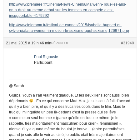
http://www.premiere.fr/Cinema/News-Cinema/Maiwenn-Tous-les-ans-
on-a-droit-au-meme-debat-sur-les-femmes-en-compete-c-est-
insupportable-4179292
http://www.telerama.fr/festival-de-cannes/2015/isabelle-huppert-et-
sylvie-pialat-a-women-in-motion-le-sexisme-quel-sexisme,126971.php
21 mai 2015 à 19 h 46 min
#31940
RÉPONDRE
Paul Rigouste
Participant
@ Sarah
Glurps, Youth a l’air vraiment glauque. Et les deux liens sont aussi bien
déprimants
. En ce qui concerne Mad Max, je suis tout à fait d’accord
qu’il y a bien pire, et qu’il y a des trucs très cools dans le film. Mais le
truc qui m’inquiète un peu là-dedans c’est la presse qui se lève
« comme un seul homme » (parce qu’elle est tout de même, je le
rappelle, très majoritairement masculine) pour crier « féminisme! »,
alors qu’il y a quand même du boulot je trouve… (entre parenthèses,
quand je suis allé le voir au ciné, le public était très majoritairement