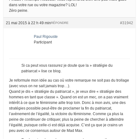
dans votre rue ou votre magazine? LOL!
Zéro peine.
21 mai 2015 à 22 h 49 min
#31942
RÉPONDRE
Paul Rigouste
Participant
Si ca peut vous rassurez je doute que la » stratégie du
patriarcat » lise ce blog.
Je reformule mon idée au cas où votre remarque ne soit pas du trollage
(avec vous on ne sait jamais trop…).
Quand je dis « stratégie du patriarcat », je veux dire « stratégie des
hommes en tant que classe ». Quand on est un mec, on a pas vraiment
intérêt à ce que le féminisme aille trop loin. Donc à mon avis, une des
stratégies possible peut-être de proclamer la fin du patriarcat,
l’avènement de l’égalité, la victoire du féminisme. Comme ça plus la
peine de continuer de critiquer, plus la peine de chercher à atteindre
l’égalité, puisque celle-ci est déjà acquise. C’est ça que je crains un
peu avec ce consensus autour de Mad Max.