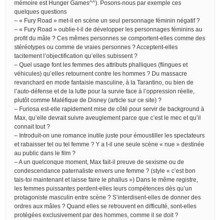
mémoire est Hunger Games^^). Posons-nous par exemple ces
quelques questions
– « Fury Road » met-il en scène un seul personnage féminin négatif ?
– « Fury Road » oublie-t-il de développer les personnages féminins au
profit du mâle ? Ces mêmes personnes se comportent-elles comme des
stéréotypes ou comme de vraies personnes ? Acceptent-elles
tacitement l’objectification qu’elles subissent ?
– Quel usage font les femmes des attributs phalliques (flingues et
véhicules) qu’elles retournent contre les hommes ? Du massacre
revanchard en mode fantaisie masculine, à la Tarantino, ou bien de
l’auto-défense et de la lutte pour la survie face à l’oppression réelle,
plutôt comme Maléfique de Disney (article sur ce site) ?
– Furiosa est-elle rapidement mise de côté pour servir de background à
Max, qu’elle devrait suivre aveuglement parce que c’est le mec et qu’il
connait tout ?
– Introduit-on une romance inutile juste pour émoustiller les spectateurs
et rabaisser tel ou tel femme ? Y a t-il une seule scène « nue » destinée
au public dans le film ?
– A un quelconque moment, Max fait-il preuve de sexisme ou de
condescendance paternaliste envers une femme ? (style « c’est bon
tais-toi maintenant et laisse faire le phallus ») Dans le même registre,
les femmes puissantes perdent-elles leurs compétences dès qu’un
protagoniste masculin entre scène ? S’interdisent-elles de donner des
ordres aux mâles ? Quand elles se retrouvent en difficulté, sont-elles
protégées exclusivement par des hommes, comme il se doit ?