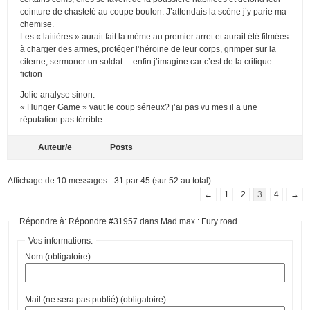
ceinture de chasteté au coupe boulon. J’attendais la scène j’y parie ma
chemise.
Les « laitières » aurait fait la mème au premier arret et aurait été filmées
à charger des armes, protéger l’héroine de leur corps, grimper sur la
citerne, sermoner un soldat… enfin j’imagine car c’est de la critique
fiction
Jolie analyse sinon.
« Hunger Game » vaut le coup sérieux? j’ai pas vu mes il a une
réputation pas térrible.
Auteur/e
Posts
Affichage de 10 messages - 31 par 45 (sur 52 au total)
←
1
2
3
4
→
Répondre à: Répondre #31957 dans Mad max : Fury road
Vos informations:
Nom (obligatoire):
Mail (ne sera pas publié) (obligatoire):