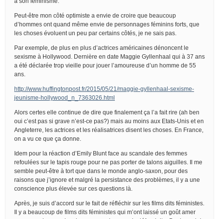
à son féminisme.
Peut-être mon côté optimiste a envie de croire que beaucoup
d’hommes ont quand même envie de personnages féminins forts, que
les choses évoluent un peu par certains côtés, je ne sais pas.
Par exemple, de plus en plus d’actrices américaines dénoncent le
sexisme à Hollywood. Dernière en date Maggie Gyllenhaal qui à 37 ans
a été déclarée trop vieille pour jouer l’amoureuse d’un homme de 55
ans.
http://www.huffingtonpost.fr/2015/05/21/maggie-gyllenhaal-sexisme-
jeunisme-hollywood_n_7363026.html
Alors certes elle continue de dire que finalement ça l’a fait rire (ah ben
oui c’est pas si grave n’est-ce pas?) mais au moins aux Etats-Unis et en
Angleterre, les actrices et les réalisatrices disent les choses. En France,
on a vu ce que ça donne.
Idem pour la réaction d’Emily Blunt face au scandale des femmes
refoulées sur le tapis rouge pour ne pas porter de talons aiguilles. Il me
semble peut-être à tort que dans le monde anglo-saxon, pour des
raisons que j’ignore et malgré la persistance des problèmes, il y a une
conscience plus élevée sur ces questions là.
Après, je suis d’accord sur le fait de réfléchir sur les films dits féministes.
Il y a beaucoup de films dits féministes qui m’ont laissé un goût amer