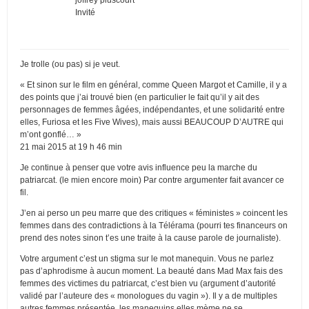
Invité
Je trolle (ou pas) si je veut.
« Et sinon sur le film en général, comme Queen Margot et Camille, il y a
des points que j’ai trouvé bien (en particulier le fait qu’il y ait des
personnages de femmes âgées, indépendantes, et une solidarité entre
elles, Furiosa et les Five Wives), mais aussi BEAUCOUP D’AUTRE qui
m’ont gonflé… »
21 mai 2015 at 19 h 46 min
Je continue à penser que votre avis influence peu la marche du
patriarcat. (le mien encore moin) Par contre argumenter fait avancer ce
fil.
J’en ai perso un peu marre que des critiques « féministes » coincent les
femmes dans des contradictions à la Télérama (pourri tes financeurs on
prend des notes sinon t’es une traite à la cause parole de journaliste).
Votre argument c’est un stigma sur le mot manequin. Vous ne parlez
pas d’aphrodisme à aucun moment. La beauté dans Mad Max fais des
femmes des victimes du patriarcat, c’est bien vu (argument d’autorité
validé par l’auteure des « monologues du vagin »). Il y a de multiples
autres femmes présentée, les manequins elles mème ne se