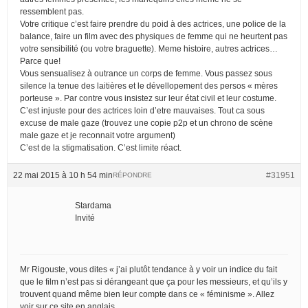
ressemblent pas.
Votre critique c’est faire prendre du poid à des actrices, une police de la
balance, faire un film avec des physiques de femme qui ne heurtent pas
votre sensibilité (ou votre braguette). Meme histoire, autres actrices…
Parce que!
Vous sensualisez à outrance un corps de femme. Vous passez sous
silence la tenue des laitières et le dévellopement des persos « mères
porteuse ». Par contre vous insistez sur leur état civil et leur costume.
C’est injuste pour des actrices loin d’etre mauvaises. Tout ca sous
excuse de male gaze (trouvez une copie p2p et un chrono de scène
male gaze et je reconnait votre argument)
C’est de la stigmatisation. C’est limite réact.
22 mai 2015 à 10 h 54 min
#31951
RÉPONDRE
Stardama
Invité
Mr Rigouste, vous dites « j’ai plutôt tendance à y voir un indice du fait
que le film n’est pas si dérangeant que ça pour les messieurs, et qu’ils y
trouvent quand même bien leur compte dans ce « féminisme ». Allez
voir sur ce site en anglais,