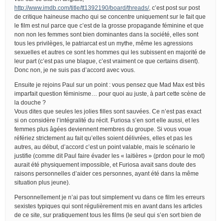
http://www.imdb.com/title/tt1392190/board/threads/
, c’est post sur post
de critique haineuse macho qui se concentre uniquement sur le fait que
le film est nul parce que c’est de la grosse propagande féminine et que
non non les femmes sont bien dominantes dans la société, elles sont
tous les privilèges, le patriarcat est un mythe, même les agressions
sexuelles et autres ce sont les hommes qui les subissent en majorité de
leur part (c’est pas une blague, c’est vraiment ce que certains disent).
Donc non, je ne suis pas d’accord avec vous.
Ensuite je rejoins Paul sur un point : vous pensez que Mad Max est très
imparfait question féminisme… pour quoi au juste, à part cette scène de
la douche ?
Vous dites que seules les jolies filles sont sauvées. Ce n’est pas exact
si on considère l’intégralité du récit. Furiosa s’en sort elle aussi, et les
femmes plus âgées deviennent membres du groupe. Si vous voue
référiez strictement au fait qu’elles soient délivrées, elles et pas les
autres, au début, d’accord c’est un point valable, mais le scénario le
justifie (comme dit Paul faire évader les « laitières » (prdon pour le mot)
aurait été physiquement impossible, et Furiosa avait sans doute des
raisons personnelles d’aider ces personnes, ayant été dans la même
situation plus jeune).
Personnellement je n’ai pas tout simplement vu dans ce film les erreurs
sexistes typiques qui sont régulièrement mis en avant dans les articles
de ce site, sur pratiquement tous les films (le seul qui s’en sort bien de