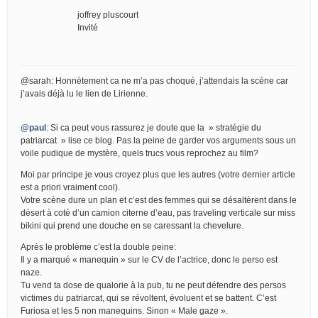
joffrey pluscourt
Invité
@sarah: Honnètement ca ne m’a pas choqué, j’attendais la scéne car
j’avais déjà lu le lien de Lirienne.
@paul
: Si ca peut vous rassurez je doute que la » stratégie du
patriarcat » lise ce blog. Pas la peine de garder vos arguments sous un
voile pudique de mystère, quels trucs vous reprochez au film?
Moi par principe je vous croyez plus que les autres (votre dernier article
est a priori vraiment cool).
Votre scène dure un plan et c’est des femmes qui se désaltèrent dans le
désert à coté d’un camion citerne d’eau, pas traveling verticale sur miss
bikini qui prend une douche en se caressant la chevelure.
Après le problème c’est la double peine:
Il y a marqué « manequin » sur le CV de l’actrice, donc le perso est
naze.
Tu vend ta dose de qualorie à la pub, tu ne peut défendre des persos
victimes du patriarcat, qui se révoltent, évoluent et se battent. C’est
Furiosa et les 5 non manequins. Sinon « Male gaze ».