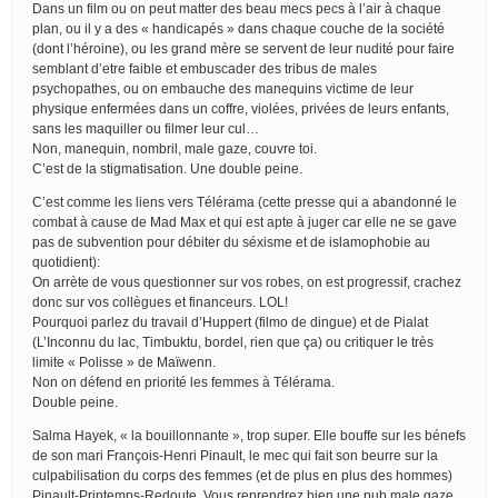
Dans un film ou on peut matter des beau mecs pecs à l’air à chaque
plan, ou il y a des « handicapés » dans chaque couche de la société
(dont l’héroine), ou les grand mère se servent de leur nudité pour faire
semblant d’etre faible et embuscader des tribus de males
psychopathes, ou on embauche des manequins victime de leur
physique enfermées dans un coffre, violées, privées de leurs enfants,
sans les maquiller ou filmer leur cul…
Non, manequin, nombril, male gaze, couvre toi.
C’est de la stigmatisation. Une double peine.
C’est comme les liens vers Télérama (cette presse qui a abandonné le
combat à cause de Mad Max et qui est apte à juger car elle ne se gave
pas de subvention pour débiter du séxisme et de islamophobie au
quotidient):
On arrète de vous questionner sur vos robes, on est progressif, crachez
donc sur vos collègues et financeurs. LOL!
Pourquoi parlez du travail d’Huppert (filmo de dingue) et de Pialat
(L’Inconnu du lac, Timbuktu, bordel, rien que ça) ou critiquer le très
limite « Polisse » de Maïwenn.
Non on défend en priorité les femmes à Télérama.
Double peine.
Salma Hayek, « la bouillonnante », trop super. Elle bouffe sur les bénefs
de son mari François-Henri Pinault, le mec qui fait son beurre sur la
culpabilisation du corps des femmes (et de plus en plus des hommes)
Pinault-Printemps-Redoute. Vous reprendrez bien une pub male gaze