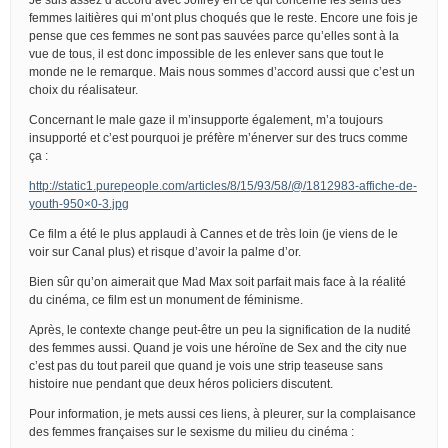
femmes laitières qui m’ont plus choqués que le reste. Encore une fois je
pense que ces femmes ne sont pas sauvées parce qu’elles sont à la
vue de tous, il est donc impossible de les enlever sans que tout le
monde ne le remarque. Mais nous sommes d’accord aussi que c’est un
choix du réalisateur.
Concernant le male gaze il m’insupporte également, m’a toujours
insupporté et c’est pourquoi je préfère m’énerver sur des trucs comme
ça :
http://static1.purepeople.com/articles/8/15/93/58/@/1812983-affiche-de-
youth-950×0-3.jpg
Ce film a été le plus applaudi à Cannes et de très loin (je viens de le
voir sur Canal plus) et risque d’avoir la palme d’or.
Bien sûr qu’on aimerait que Mad Max soit parfait mais face à la réalité
du cinéma, ce film est un monument de féminisme.
Après, le contexte change peut-être un peu la signification de la nudité
des femmes aussi. Quand je vois une héroïne de Sex and the city nue
c’est pas du tout pareil que quand je vois une strip teaseuse sans
histoire nue pendant que deux héros policiers discutent.
Pour information, je mets aussi ces liens, à pleurer, sur la complaisance
des femmes françaises sur le sexisme du milieu du cinéma :