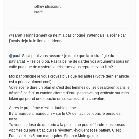
joffrey pluscourt
Invité
@sarah: Honnètement ca ne m’a pas choqué, j’attendais la scéne car
j’avais déjà lu le lien de Lirienne.
@paul
: Si ca peut vous rassurez je doute que la » stratégie du
patriarcat » lise ce blog. Pas la peine de garder vos arguments sous un
voile pudique de mystère, quels trucs vous reprochez au film?
Moi par principe je vous croyez plus que les autres (votre dernier article
est a priori vraiment cool).
Votre scène dure un plan et c’est des femmes qui se désaltèrent dans le
désert à coté d’un camion citerne d’eau, pas traveling verticale sur miss
bikini qui prend une douche en se caressant la chevelure.
Après le problème c’est la double peine:
Il y a marqué « manequin » sur le CV de l’actrice, donc le perso est
naze.
Tu vend ta dose de qualorie à la pub, tu ne peut défendre des persos
victimes du patriarcat, qui se révoltent, évoluent et se battent. C’est
Furiosa et les 5 non manequins. Sinon « Male gaze ».