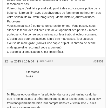
ressemblent pas.
Votre critique c’est faire prendre du poid à des actrices, une police de la
balance, faire un film avec des physiques de femme qui ne heurtent pas
votre sensibilité (ou votre braguette). Meme histoire, autres actrices…
Parce que!
Vous sensualisez à outrance un corps de femme. Vous passez sous
silence la tenue des laitières et le dévellopement des persos « mères
porteuse ». Par contre vous insistez sur leur état civil et leur costume.
C’est injuste pour des actrices loin d’etre mauvaises. Tout ca sous
excuse de male gaze (trouvez une copie p2p et un chrono de scène
male gaze et je reconnait votre argument)
C’est de la stigmatisation. C’est limite réact.
22 mai 2015 à 10 h 54 min
#31951
RÉPONDRE
Stardama
Invité
Mr Rigouste, vous dites « j’ai plutôt tendance à y voir un indice du fait
que le film n’est pas si dérangeant que ça pour les messieurs, et qu’ils y
trouvent quand même bien leur compte dans ce « féminisme ». Allez
voir sur ce site en anglais,