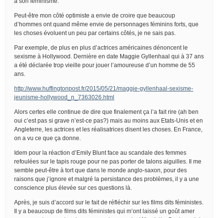
à son féminisme.
Peut-être mon côté optimiste a envie de croire que beaucoup
d’hommes ont quand même envie de personnages féminins forts, que
les choses évoluent un peu par certains côtés, je ne sais pas.
Par exemple, de plus en plus d’actrices américaines dénoncent le
sexisme à Hollywood. Dernière en date Maggie Gyllenhaal qui à 37 ans
a été déclarée trop vieille pour jouer l’amoureuse d’un homme de 55
ans.
http://www.huffingtonpost.fr/2015/05/21/maggie-gyllenhaal-sexisme-
jeunisme-hollywood_n_7363026.html
Alors certes elle continue de dire que finalement ça l’a fait rire (ah ben
oui c’est pas si grave n’est-ce pas?) mais au moins aux Etats-Unis et en
Angleterre, les actrices et les réalisatrices disent les choses. En France,
on a vu ce que ça donne.
Idem pour la réaction d’Emily Blunt face au scandale des femmes
refoulées sur le tapis rouge pour ne pas porter de talons aiguilles. Il me
semble peut-être à tort que dans le monde anglo-saxon, pour des
raisons que j’ignore et malgré la persistance des problèmes, il y a une
conscience plus élevée sur ces questions là.
Après, je suis d’accord sur le fait de réfléchir sur les films dits féministes.
Il y a beaucoup de films dits féministes qui m’ont laissé un goût amer