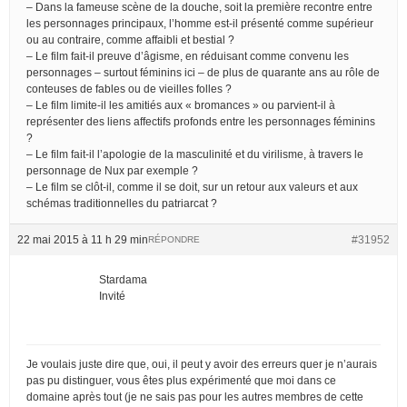
– Dans la fameuse scène de la douche, soit la première recontre entre
les personnages principaux, l’homme est-il présenté comme supérieur
ou au contraire, comme affaibli et bestial ?
– Le film fait-il preuve d’âgisme, en réduisant comme convenu les
personnages – surtout féminins ici – de plus de quarante ans au rôle de
conteuses de fables ou de vieilles folles ?
– Le film limite-il les amitiés aux « bromances » ou parvient-il à
représenter des liens affectifs profonds entre les personnages féminins
?
– Le film fait-il l’apologie de la masculinité et du virilisme, à travers le
personnage de Nux par exemple ?
– Le film se clôt-il, comme il se doit, sur un retour aux valeurs et aux
schémas traditionnelles du patriarcat ?
22 mai 2015 à 11 h 29 min
#31952
RÉPONDRE
Stardama
Invité
Je voulais juste dire que, oui, il peut y avoir des erreurs quer je n’aurais
pas pu distinguer, vous êtes plus expérimenté que moi dans ce
domaine après tout (je ne sais pas pour les autres membres de cette