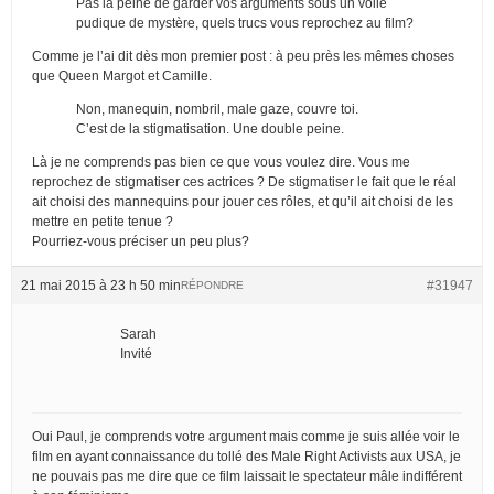
Pas la peine de garder vos arguments sous un voile
pudique de mystère, quels trucs vous reprochez au film?
Comme je l’ai dit dès mon premier post : à peu près les mêmes choses
que Queen Margot et Camille.
Non, manequin, nombril, male gaze, couvre toi.
C’est de la stigmatisation. Une double peine.
Là je ne comprends pas bien ce que vous voulez dire. Vous me
reprochez de stigmatiser ces actrices ? De stigmatiser le fait que le réal
ait choisi des mannequins pour jouer ces rôles, et qu’il ait choisi de les
mettre en petite tenue ?
Pourriez-vous préciser un peu plus?
21 mai 2015 à 23 h 50 min
#31947
RÉPONDRE
Sarah
Invité
Oui Paul, je comprends votre argument mais comme je suis allée voir le
film en ayant connaissance du tollé des Male Right Activists aux USA, je
ne pouvais pas me dire que ce film laissait le spectateur mâle indifférent