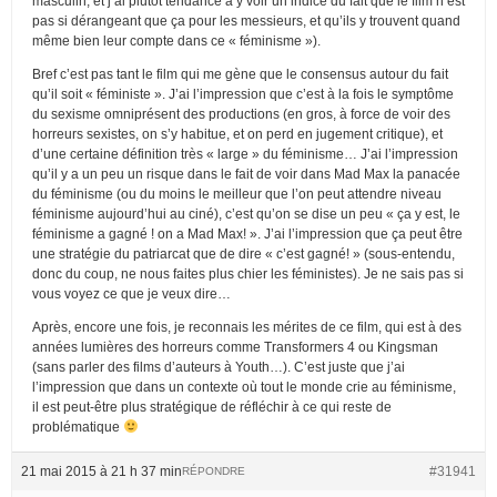
masculin, et j’ai plutôt tendance à y voir un indice du fait que le film n’est
pas si dérangeant que ça pour les messieurs, et qu’ils y trouvent quand
même bien leur compte dans ce « féminisme »).
Bref c’est pas tant le film qui me gène que le consensus autour du fait
qu’il soit « féministe ». J’ai l’impression que c’est à la fois le symptôme
du sexisme omniprésent des productions (en gros, à force de voir des
horreurs sexistes, on s’y habitue, et on perd en jugement critique), et
d’une certaine définition très « large » du féminisme… J’ai l’impression
qu’il y a un peu un risque dans le fait de voir dans Mad Max la panacée
du féminisme (ou du moins le meilleur que l’on peut attendre niveau
féminisme aujourd’hui au ciné), c’est qu’on se dise un peu « ça y est, le
féminisme a gagné ! on a Mad Max! ». J’ai l’impression que ça peut être
une stratégie du patriarcat que de dire « c’est gagné! » (sous-entendu,
donc du coup, ne nous faites plus chier les féministes). Je ne sais pas si
vous voyez ce que je veux dire…
Après, encore une fois, je reconnais les mérites de ce film, qui est à des
années lumières des horreurs comme Transformers 4 ou Kingsman
(sans parler des films d’auteurs à Youth…). C’est juste que j’ai
l’impression que dans un contexte où tout le monde crie au féminisme,
il est peut-être plus stratégique de réfléchir à ce qui reste de
problématique
21 mai 2015 à 21 h 37 min
#31941
RÉPONDRE