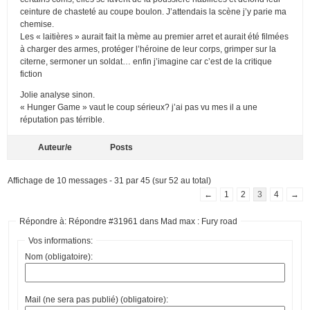
ceinture de chasteté au coupe boulon. J’attendais la scène j’y parie ma
chemise.
Les « laitières » aurait fait la mème au premier arret et aurait été filmées
à charger des armes, protéger l’héroine de leur corps, grimper sur la
citerne, sermoner un soldat… enfin j’imagine car c’est de la critique
fiction
Jolie analyse sinon.
« Hunger Game » vaut le coup sérieux? j’ai pas vu mes il a une
réputation pas térrible.
Auteur/e
Posts
Affichage de 10 messages - 31 par 45 (sur 52 au total)
←
1
2
3
4
→
Répondre à: Répondre #31961 dans Mad max : Fury road
Vos informations:
Nom (obligatoire):
Mail (ne sera pas publié) (obligatoire):