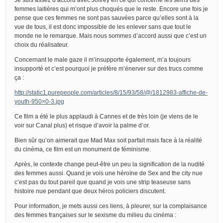
femmes laitières qui m’ont plus choqués que le reste. Encore une fois je
pense que ces femmes ne sont pas sauvées parce qu’elles sont à la
vue de tous, il est donc impossible de les enlever sans que tout le
monde ne le remarque. Mais nous sommes d’accord aussi que c’est un
choix du réalisateur.
Concernant le male gaze il m’insupporte également, m’a toujours
insupporté et c’est pourquoi je préfère m’énerver sur des trucs comme
ça :
http://static1.purepeople.com/articles/8/15/93/58/@/1812983-affiche-de-
youth-950×0-3.jpg
Ce film a été le plus applaudi à Cannes et de très loin (je viens de le
voir sur Canal plus) et risque d’avoir la palme d’or.
Bien sûr qu’on aimerait que Mad Max soit parfait mais face à la réalité
du cinéma, ce film est un monument de féminisme.
Après, le contexte change peut-être un peu la signification de la nudité
des femmes aussi. Quand je vois une héroïne de Sex and the city nue
c’est pas du tout pareil que quand je vois une strip teaseuse sans
histoire nue pendant que deux héros policiers discutent.
Pour information, je mets aussi ces liens, à pleurer, sur la complaisance
des femmes françaises sur le sexisme du milieu du cinéma :