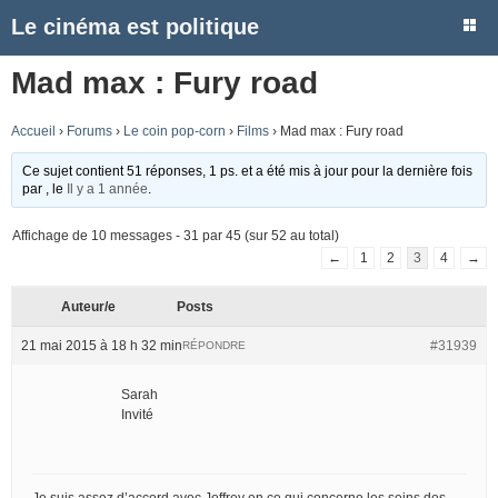
Le cinéma est politique
Mad max : Fury road
Accueil
›
Forums
›
Le coin pop-corn
›
Films
›
Mad max : Fury road
Ce sujet contient 51 réponses, 1 ps. et a été mis à jour pour la dernière fois
par
, le
Il y a 1 année
.
Affichage de 10 messages - 31 par 45 (sur 52 au total)
←
1
2
3
4
→
Auteur/e
Posts
21 mai 2015 à 18 h 32 min
#31939
RÉPONDRE
Sarah
Invité
Je suis assez d’accord avec Joffrey en ce qui concerne les seins des