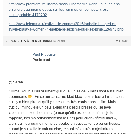
http://www.premiere.fr/Cinema/News-Cinema/Maiwenn-Tous-les-ans-
on-a-droit-au-meme-debat-sur-les-femmes-en-compete-c-est-
insupportable-4179292
http://www.telerama.fr/festival-de-cannes/2015/isabelle-huppert-et-
sylvie-pialat-a-women-in-motion-le-sexisme-quel-sexisme,126971.php
21 mai 2015 à 19 h 46 min
#31940
RÉPONDRE
Paul Rigouste
Participant
@ Sarah
Glurps, Youth a l’air vraiment glauque. Et les deux liens sont aussi bien
déprimants
. En ce qui concerne Mad Max, je suis tout à fait d’accord
qu’il y a bien pire, et qu’il y a des trucs très cools dans le film. Mais le
truc qui m’inquiète un peu là-dedans c’est la presse qui se lève
« comme un seul homme » (parce qu’elle est tout de même, je le
rappelle, très majoritairement masculine) pour crier « féminisme! »,
alors qu’il y a quand même du boulot je trouve… (entre parenthèses,
quand je suis allé le voir au ciné, le public était très majoritairement