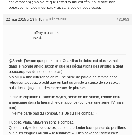
conversation) ; mais dire que l’effort fourni est très insuffisant, non,
objectivement, ce n’est pas vrai, sans vouloir vous vexer.
22 mai 2015 à 13 h 45 min
#31953
RÉPONDRE
joffrey pluscourt
Invité
@Sarah: j’avoue que pour lire le Guardian le débat est plus avancé
dans le monde anglo saxon et que les déclarations des artistes aident
beaucoup (vu du net en tout cas).
Mais il y a une différence entre une prise de parole de femme et se
retrouver à débattre politique en tant qu’artiste à cause de son sexe,
puis citer et juger sur des morceaux de phrases.
je cite le capitaine Claudette Wyms, perso de the shield, femme noire
américaine dans la hiérarchie de la police (oui c’est une série TV mais
bon):
« Ne me parle pas du combat, fils. Je suis le combat. »
Huppet, Piala, Maïwenn sont le combat.
Qu’on analyse leurs oeuvres, au lieu d’orienter leurs prises de positions
sur leurs fringues ou sur « le féministe ». Elles savent et sont assez