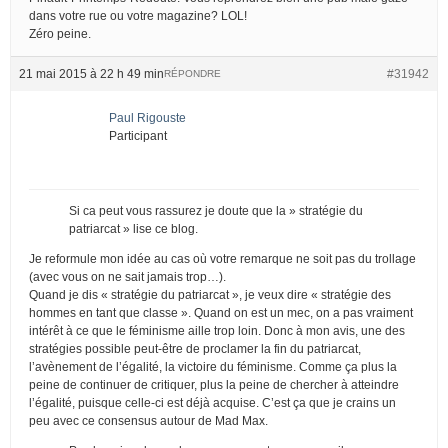
dans votre rue ou votre magazine? LOL!
Zéro peine.
21 mai 2015 à 22 h 49 min
#31942
RÉPONDRE
Paul Rigouste
Participant
Si ca peut vous rassurez je doute que la » stratégie du
patriarcat » lise ce blog.
Je reformule mon idée au cas où votre remarque ne soit pas du trollage
(avec vous on ne sait jamais trop…).
Quand je dis « stratégie du patriarcat », je veux dire « stratégie des
hommes en tant que classe ». Quand on est un mec, on a pas vraiment
intérêt à ce que le féminisme aille trop loin. Donc à mon avis, une des
stratégies possible peut-être de proclamer la fin du patriarcat,
l’avènement de l’égalité, la victoire du féminisme. Comme ça plus la
peine de continuer de critiquer, plus la peine de chercher à atteindre
l’égalité, puisque celle-ci est déjà acquise. C’est ça que je crains un
peu avec ce consensus autour de Mad Max.