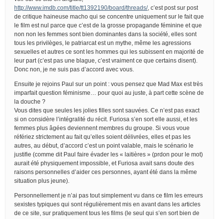
http://www.imdb.com/title/tt1392190/board/threads/
, c’est post sur post
de critique haineuse macho qui se concentre uniquement sur le fait que
le film est nul parce que c’est de la grosse propagande féminine et que
non non les femmes sont bien dominantes dans la société, elles sont
tous les privilèges, le patriarcat est un mythe, même les agressions
sexuelles et autres ce sont les hommes qui les subissent en majorité de
leur part (c’est pas une blague, c’est vraiment ce que certains disent).
Donc non, je ne suis pas d’accord avec vous.
Ensuite je rejoins Paul sur un point : vous pensez que Mad Max est très
imparfait question féminisme… pour quoi au juste, à part cette scène de
la douche ?
Vous dites que seules les jolies filles sont sauvées. Ce n’est pas exact
si on considère l’intégralité du récit. Furiosa s’en sort elle aussi, et les
femmes plus âgées deviennent membres du groupe. Si vous voue
référiez strictement au fait qu’elles soient délivrées, elles et pas les
autres, au début, d’accord c’est un point valable, mais le scénario le
justifie (comme dit Paul faire évader les « laitières » (prdon pour le mot)
aurait été physiquement impossible, et Furiosa avait sans doute des
raisons personnelles d’aider ces personnes, ayant été dans la même
situation plus jeune).
Personnellement je n’ai pas tout simplement vu dans ce film les erreurs
sexistes typiques qui sont régulièrement mis en avant dans les articles
de ce site, sur pratiquement tous les films (le seul qui s’en sort bien de