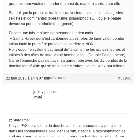
grandes pour vouloir en parler (ou pas) de manière choisie par elle.
Surtout que la presse actuelle est un vecteur essentiel des imageries
sexistes et dominantes (libéralisme, islamophobie…), qu’elle balaie
devant sa porte en priorité (et urgence).
Encore une fois je n’accuse personne de rien mais:
» Salma Hayek qui s’est cantonnée à des rôles de faire-valoir bomba
latina toute la première partie de sa carrière » NON!
Hollywood (le système patriarcal de) a cantonné les actrices jeunes et
latines à des rôles de faire-valoir bomba latina. (Double Peine encore)
Ca ne l’empèche pas de payer sa garde robe avec les dividendes de la
domination séxiste qui se vit comme « entreprise de luxe » par ailleurs.
22 mai 2015 à 14 h 07 min
#31955
RÉPONDRE
joffrey pluscourt
Invité
@Stardama:
Il n’y a PAS de « scène de douche » ni de « manequins à poil » que
dans les commentaires, PAS dans le film, c’est de la désinformation de
certains coms, elles se lavent de la poussière habillées et défond leur