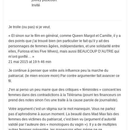
Invité
Je trolle (ou pas) si je veut.
« Et sinon sur le film en général, comme Queen Margot et Camille, il y a
des points que j’ai trouvé bien (en particulier le fait qu’il y ait des
personnages de femmes âgées, indépendantes, et une solidarité entre
elles, Furiosa et les Five Wives), mais aussi BEAUCOUP D’AUTRE qui
m’ont gonflé… »
21 mai 2015 at 19 h 46 min
Je continue à penser que votre avis influence peu la marche du
patriarcat. (le mien encore moin) Par contre argumenter fait avancer ce
fil.
J’en ai perso un peu marre que des critiques « féministes » coincent les
femmes dans des contradictions à la Télérama (pourri tes financeurs on
prend des notes sinon t’es une traite à la cause parole de journaliste).
Votre argument c’est un stigma sur le mot manequin. Vous ne parlez
pas d’aphrodisme à aucun moment. La beauté dans Mad Max fais des
femmes des victimes du patriarcat, c’est bien vu (argument d’autorité
validé par l’auteure des « monologues du vagin »). Il y a de multiples
autres femmes présentée, les manequins elles mème ne se