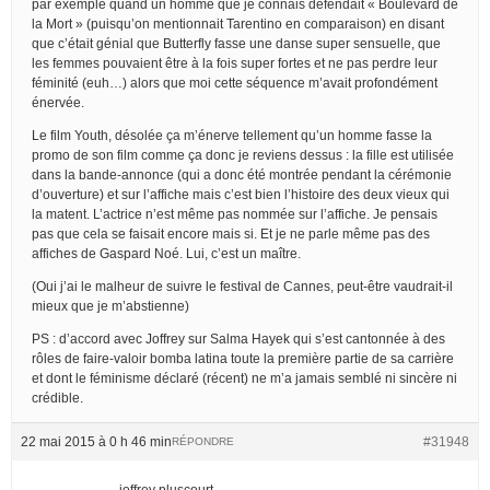
par exemple quand un homme que je connais défendait « Boulevard de
la Mort » (puisqu’on mentionnait Tarentino en comparaison) en disant
que c’était génial que Butterfly fasse une danse super sensuelle, que
les femmes pouvaient être à la fois super fortes et ne pas perdre leur
féminité (euh…) alors que moi cette séquence m’avait profondément
énervée.
Le film Youth, désolée ça m’énerve tellement qu’un homme fasse la
promo de son film comme ça donc je reviens dessus : la fille est utilisée
dans la bande-annonce (qui a donc été montrée pendant la cérémonie
d’ouverture) et sur l’affiche mais c’est bien l’histoire des deux vieux qui
la matent. L’actrice n’est même pas nommée sur l’affiche. Je pensais
pas que cela se faisait encore mais si. Et je ne parle même pas des
affiches de Gaspard Noé. Lui, c’est un maître.
(Oui j’ai le malheur de suivre le festival de Cannes, peut-être vaudrait-il
mieux que je m’abstienne)
PS : d’accord avec Joffrey sur Salma Hayek qui s’est cantonnée à des
rôles de faire-valoir bomba latina toute la première partie de sa carrière
et dont le féminisme déclaré (récent) ne m’a jamais semblé ni sincère ni
crédible.
22 mai 2015 à 0 h 46 min
#31948
RÉPONDRE
joffrey pluscourt