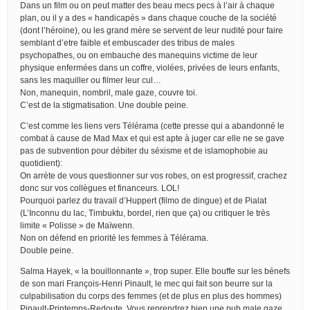
Dans un film ou on peut matter des beau mecs pecs à l’air à chaque
plan, ou il y a des « handicapés » dans chaque couche de la société
(dont l’héroine), ou les grand mère se servent de leur nudité pour faire
semblant d’etre faible et embuscader des tribus de males
psychopathes, ou on embauche des manequins victime de leur
physique enfermées dans un coffre, violées, privées de leurs enfants,
sans les maquiller ou filmer leur cul…
Non, manequin, nombril, male gaze, couvre toi.
C’est de la stigmatisation. Une double peine.
C’est comme les liens vers Télérama (cette presse qui a abandonné le
combat à cause de Mad Max et qui est apte à juger car elle ne se gave
pas de subvention pour débiter du séxisme et de islamophobie au
quotidient):
On arrète de vous questionner sur vos robes, on est progressif, crachez
donc sur vos collègues et financeurs. LOL!
Pourquoi parlez du travail d’Huppert (filmo de dingue) et de Pialat
(L’Inconnu du lac, Timbuktu, bordel, rien que ça) ou critiquer le très
limite « Polisse » de Maïwenn.
Non on défend en priorité les femmes à Télérama.
Double peine.
Salma Hayek, « la bouillonnante », trop super. Elle bouffe sur les bénefs
de son mari François-Henri Pinault, le mec qui fait son beurre sur la
culpabilisation du corps des femmes (et de plus en plus des hommes)
Pinault-Printemps-Redoute. Vous reprendrez bien une pub male gaze