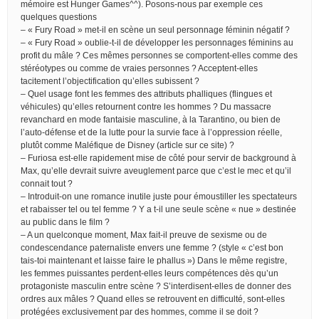
mémoire est Hunger Games^^). Posons-nous par exemple ces
quelques questions
– « Fury Road » met-il en scène un seul personnage féminin négatif ?
– « Fury Road » oublie-t-il de développer les personnages féminins au
profit du mâle ? Ces mêmes personnes se comportent-elles comme des
stéréotypes ou comme de vraies personnes ? Acceptent-elles
tacitement l’objectification qu’elles subissent ?
– Quel usage font les femmes des attributs phalliques (flingues et
véhicules) qu’elles retournent contre les hommes ? Du massacre
revanchard en mode fantaisie masculine, à la Tarantino, ou bien de
l’auto-défense et de la lutte pour la survie face à l’oppression réelle,
plutôt comme Maléfique de Disney (article sur ce site) ?
– Furiosa est-elle rapidement mise de côté pour servir de background à
Max, qu’elle devrait suivre aveuglement parce que c’est le mec et qu’il
connait tout ?
– Introduit-on une romance inutile juste pour émoustiller les spectateurs
et rabaisser tel ou tel femme ? Y a t-il une seule scène « nue » destinée
au public dans le film ?
– A un quelconque moment, Max fait-il preuve de sexisme ou de
condescendance paternaliste envers une femme ? (style « c’est bon
tais-toi maintenant et laisse faire le phallus ») Dans le même registre,
les femmes puissantes perdent-elles leurs compétences dès qu’un
protagoniste masculin entre scène ? S’interdisent-elles de donner des
ordres aux mâles ? Quand elles se retrouvent en difficulté, sont-elles
protégées exclusivement par des hommes, comme il se doit ?