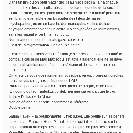
Dans un film ou on peut matter des beau mecs pecs à l’air à chaque
plan, ou il y a des « handicapés » dans chaque couche de la société
(dont l’héroine), ou les grand mère se servent de leur nudité pour faire
semblant d’etre faible et embuscader des tribus de males
psychopathes, ou on embauche des manequins victime de leur
physique enfermées dans un coffre, violées, privées de leurs enfants,
sans les maquiller ou filmer leur cul…
Non, manequin, nombril, male gaze, couvre toi.
C’est de la stigmatisation. Une double peine.
C’est comme les liens vers Télérama (cette presse qui a abandonné le
combat à cause de Mad Max et qui est apte à juger car elle ne se gave
pas de subvention pour débiter du séxisme et de islamophobie au
quotidient):
On arrète de vous questionner sur vos robes, on est progressif, crachez
donc sur vos collègues et financeurs. LOL!
Pourquoi parlez du travail d’Huppert (filmo de dingue) et de Pialat
(L’Inconnu du lac, Timbuktu, bordel, rien que ça) ou critiquer le très
limite « Polisse » de Maïwenn.
Non on défend en priorité les femmes à Télérama.
Double peine.
Salma Hayek, « la bouillonnante », trop super. Elle bouffe sur les bénefs
de son mari François-Henri Pinault, le mec qui fait son beurre sur la
culpabilisation du corps des femmes (et de plus en plus des hommes)
Pinault-Printemps-Redoute. Vous reprendrez bien une pub male gaze