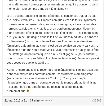
masculin, et j’ai plutôt tendance à y voir un indice du fait que le film n’est
pas si dérangeant que ça pour les messieurs, et qu’ils y trouvent quand
même bien leur compte dans ce « féminisme »).
Bref c’est pas tant le film qui me gène que le consensus autour du fait
qu’il soit « féministe ». J’ai l’impression que c’est à la fois le symptôme
du sexisme omniprésent des productions (en gros, à force de voir des
horreurs sexistes, on s’y habitue, et on perd en jugement critique), et
d’une certaine définition très « large » du féminisme… J’ai l’impression
qu’il y a un peu un risque dans le fait de voir dans Mad Max la panacée
du féminisme (ou du moins le meilleur que l’on peut attendre niveau
féminisme aujourd’hui au ciné), c’est qu’on se dise un peu « ça y est, le
féminisme a gagné ! on a Mad Max! ». J’ai l’impression que ça peut être
une stratégie du patriarcat que de dire « c’est gagné! » (sous-entendu,
donc du coup, ne nous faites plus chier les féministes). Je ne sais pas si
vous voyez ce que je veux dire…
Après, encore une fois, je reconnais les mérites de ce film, qui est à des
années lumières des horreurs comme Transformers 4 ou Kingsman
(sans parler des films d’auteurs à Youth…). C’est juste que j’ai
l’impression que dans un contexte où tout le monde crie au féminisme,
il est peut-être plus stratégique de réfléchir à ce qui reste de
problématique
21 mai 2015 à 21 h 37 min
#31941
RÉPONDRE