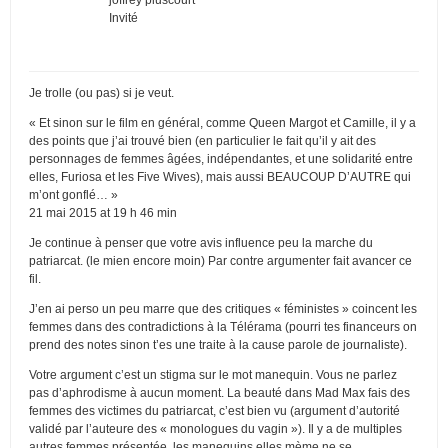
Invité
Je trolle (ou pas) si je veut.
« Et sinon sur le film en général, comme Queen Margot et Camille, il y a
des points que j’ai trouvé bien (en particulier le fait qu’il y ait des
personnages de femmes âgées, indépendantes, et une solidarité entre
elles, Furiosa et les Five Wives), mais aussi BEAUCOUP D’AUTRE qui
m’ont gonflé… »
21 mai 2015 at 19 h 46 min
Je continue à penser que votre avis influence peu la marche du
patriarcat. (le mien encore moin) Par contre argumenter fait avancer ce
fil.
J’en ai perso un peu marre que des critiques « féministes » coincent les
femmes dans des contradictions à la Télérama (pourri tes financeurs on
prend des notes sinon t’es une traite à la cause parole de journaliste).
Votre argument c’est un stigma sur le mot manequin. Vous ne parlez
pas d’aphrodisme à aucun moment. La beauté dans Mad Max fais des
femmes des victimes du patriarcat, c’est bien vu (argument d’autorité
validé par l’auteure des « monologues du vagin »). Il y a de multiples
autres femmes présentée, les manequins elles mème ne se