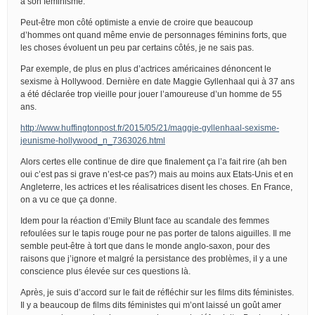
à son féminisme.
Peut-être mon côté optimiste a envie de croire que beaucoup
d’hommes ont quand même envie de personnages féminins forts, que
les choses évoluent un peu par certains côtés, je ne sais pas.
Par exemple, de plus en plus d’actrices américaines dénoncent le
sexisme à Hollywood. Dernière en date Maggie Gyllenhaal qui à 37 ans
a été déclarée trop vieille pour jouer l’amoureuse d’un homme de 55
ans.
http://www.huffingtonpost.fr/2015/05/21/maggie-gyllenhaal-sexisme-
jeunisme-hollywood_n_7363026.html
Alors certes elle continue de dire que finalement ça l’a fait rire (ah ben
oui c’est pas si grave n’est-ce pas?) mais au moins aux Etats-Unis et en
Angleterre, les actrices et les réalisatrices disent les choses. En France,
on a vu ce que ça donne.
Idem pour la réaction d’Emily Blunt face au scandale des femmes
refoulées sur le tapis rouge pour ne pas porter de talons aiguilles. Il me
semble peut-être à tort que dans le monde anglo-saxon, pour des
raisons que j’ignore et malgré la persistance des problèmes, il y a une
conscience plus élevée sur ces questions là.
Après, je suis d’accord sur le fait de réfléchir sur les films dits féministes.
Il y a beaucoup de films dits féministes qui m’ont laissé un goût amer