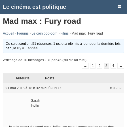
Le cinéma est politique
Mad max : Fury road
Accueil
›
Forums
›
Le coin pop-corn
›
Films
›
Mad max : Fury road
Ce sujet contient 51 réponses, 1 ps. et a été mis à jour pour la dernière fois
par
, le
Il y a 1 année
.
Affichage de 10 messages - 31 par 45 (sur 52 au total)
←
1
2
3
4
→
Auteur/e
Posts
21 mai 2015 à 18 h 32 min
#31939
RÉPONDRE
Sarah
Invité
Je suis assez d’accord avec Joffrey en ce qui concerne les seins des