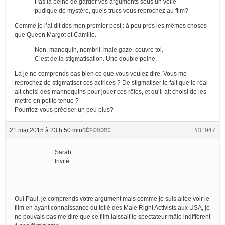
Pas la peine de garder vos arguments sous un voile
pudique de mystère, quels trucs vous reprochez au film?
Comme je l’ai dit dès mon premier post : à peu près les mêmes choses
que Queen Margot et Camille.
Non, manequin, nombril, male gaze, couvre toi.
C’est de la stigmatisation. Une double peine.
Là je ne comprends pas bien ce que vous voulez dire. Vous me
reprochez de stigmatiser ces actrices ? De stigmatiser le fait que le réal
ait choisi des mannequins pour jouer ces rôles, et qu’il ait choisi de les
mettre en petite tenue ?
Pourriez-vous préciser un peu plus?
21 mai 2015 à 23 h 50 min
#31947
RÉPONDRE
Sarah
Invité
Oui Paul, je comprends votre argument mais comme je suis allée voir le
film en ayant connaissance du tollé des Male Right Activists aux USA, je
ne pouvais pas me dire que ce film laissait le spectateur mâle indifférent