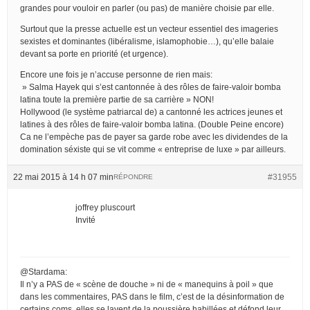
grandes pour vouloir en parler (ou pas) de manière choisie par elle.
Surtout que la presse actuelle est un vecteur essentiel des imageries
sexistes et dominantes (libéralisme, islamophobie…), qu’elle balaie
devant sa porte en priorité (et urgence).
Encore une fois je n’accuse personne de rien mais:
» Salma Hayek qui s’est cantonnée à des rôles de faire-valoir bomba
latina toute la première partie de sa carrière » NON!
Hollywood (le système patriarcal de) a cantonné les actrices jeunes et
latines à des rôles de faire-valoir bomba latina. (Double Peine encore)
Ca ne l’empèche pas de payer sa garde robe avec les dividendes de la
domination séxiste qui se vit comme « entreprise de luxe » par ailleurs.
22 mai 2015 à 14 h 07 min
#31955
RÉPONDRE
joffrey pluscourt
Invité
@Stardama:
Il n’y a PAS de « scène de douche » ni de « manequins à poil » que
dans les commentaires, PAS dans le film, c’est de la désinformation de
certains coms, elles se lavent de la poussière habillées et défond leur