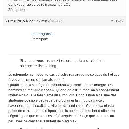
dans votre rue ou votre magazine? LOL!
Zéro peine.
21 mai 2015 à 22 h 49 min
#31942
RÉPONDRE
Paul Rigouste
Participant
Si ca peut vous rassurez je doute que la » stratégie du
patriarcat » lise ce blog.
Je reformule mon idée au cas où votre remarque ne soit pas du trollage
(avec vous on ne sait jamais trop…).
Quand je dis « stratégie du patriarcat », je veux dire « stratégie des
hommes en tant que classe ». Quand on est un mec, on a pas vraiment
intérêt à ce que le féminisme aille trop loin. Donc à mon avis, une des
stratégies possible peut-être de proclamer la fin du patriarcat,
l’avènement de l’égalité, la victoire du féminisme. Comme ça plus la
peine de continuer de critiquer, plus la peine de chercher à atteindre
l’égalité, puisque celle-ci est déjà acquise. C’est ça que je crains un
peu avec ce consensus autour de Mad Max.