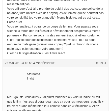
ressemblent pas.
Votre critique c’est faire prendre du poid à des actrices, une police de la
balance, faire un film avec des physiques de femme qui ne heurtent pas
votre sensibilité (ou votre braguette). Meme histoire, autres actrices…
Parce que!
Vous sensualisez à outrance un corps de femme. Vous passez sous
silence la tenue des laitières et le dévellopement des persos « mères
porteuse ». Par contre vous insistez sur leur état civil et leur costume.
C’est injuste pour des actrices loin d’etre mauvaises. Tout ca sous
excuse de male gaze (trouvez une copie p2p et un chrono de scène
male gaze et je reconnait votre argument)
C’est de la stigmatisation. C’est limite réact.
22 mai 2015 à 10 h 54 min
#31951
RÉPONDRE
Stardama
Invité
Mr Rigouste, vous dites « j’ai plutôt tendance à y voir un indice du fait
que le film n’est pas si dérangeant que ça pour les messieurs, et qu’ils y
trouvent quand même bien leur compte dans ce « féminisme ». Allez
voir sur ce site en anglais,