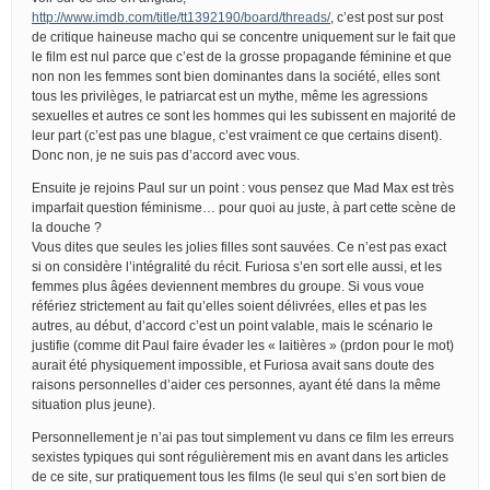
http://www.imdb.com/title/tt1392190/board/threads/
, c’est post sur post
de critique haineuse macho qui se concentre uniquement sur le fait que
le film est nul parce que c’est de la grosse propagande féminine et que
non non les femmes sont bien dominantes dans la société, elles sont
tous les privilèges, le patriarcat est un mythe, même les agressions
sexuelles et autres ce sont les hommes qui les subissent en majorité de
leur part (c’est pas une blague, c’est vraiment ce que certains disent).
Donc non, je ne suis pas d’accord avec vous.
Ensuite je rejoins Paul sur un point : vous pensez que Mad Max est très
imparfait question féminisme… pour quoi au juste, à part cette scène de
la douche ?
Vous dites que seules les jolies filles sont sauvées. Ce n’est pas exact
si on considère l’intégralité du récit. Furiosa s’en sort elle aussi, et les
femmes plus âgées deviennent membres du groupe. Si vous voue
référiez strictement au fait qu’elles soient délivrées, elles et pas les
autres, au début, d’accord c’est un point valable, mais le scénario le
justifie (comme dit Paul faire évader les « laitières » (prdon pour le mot)
aurait été physiquement impossible, et Furiosa avait sans doute des
raisons personnelles d’aider ces personnes, ayant été dans la même
situation plus jeune).
Personnellement je n’ai pas tout simplement vu dans ce film les erreurs
sexistes typiques qui sont régulièrement mis en avant dans les articles
de ce site, sur pratiquement tous les films (le seul qui s’en sort bien de