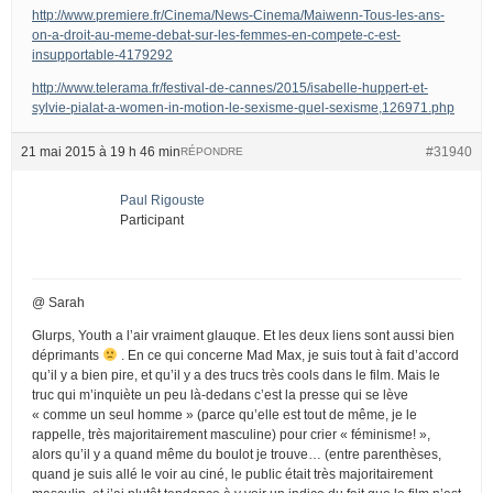
http://www.premiere.fr/Cinema/News-Cinema/Maiwenn-Tous-les-ans-
on-a-droit-au-meme-debat-sur-les-femmes-en-compete-c-est-
insupportable-4179292
http://www.telerama.fr/festival-de-cannes/2015/isabelle-huppert-et-
sylvie-pialat-a-women-in-motion-le-sexisme-quel-sexisme,126971.php
21 mai 2015 à 19 h 46 min
#31940
RÉPONDRE
Paul Rigouste
Participant
@ Sarah
Glurps, Youth a l’air vraiment glauque. Et les deux liens sont aussi bien
déprimants
. En ce qui concerne Mad Max, je suis tout à fait d’accord
qu’il y a bien pire, et qu’il y a des trucs très cools dans le film. Mais le
truc qui m’inquiète un peu là-dedans c’est la presse qui se lève
« comme un seul homme » (parce qu’elle est tout de même, je le
rappelle, très majoritairement masculine) pour crier « féminisme! »,
alors qu’il y a quand même du boulot je trouve… (entre parenthèses,
quand je suis allé le voir au ciné, le public était très majoritairement