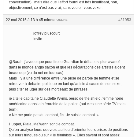
conversation) ; mais dire que l’effort fourni est très insuffisant, non,
objectivement, ce n’est pas vrai, sans vouloir vous vexer.
22 mai 2015 à 13 h 45 min
#31953
RÉPONDRE
joffrey pluscourt
Invité
@Sarah: j’avoue que pour lire le Guardian le débat est plus avancé
dans le monde anglo saxon et que les déclarations des artistes aident
beaucoup (vu du net en tout cas).
Mais il y a une différence entre une prise de parole de femme et se
retrouver à débattre politique en tant qu’artiste à cause de son sexe,
puis citer et juger sur des morceaux de phrases.
je cite le capitaine Claudette Wyms, perso de the shield, femme noire
américaine dans la hiérarchie de la police (oui c’est une série TV mais
bon):
« Ne me parle pas du combat, fils. Je suis le combat. »
Huppet, Piala, Maïwenn sont le combat.
Qu’on analyse leurs oeuvres, au lieu d’orienter leurs prises de positions
sur leurs fringues ou sur « le féministe ». Elles savent et sont assez