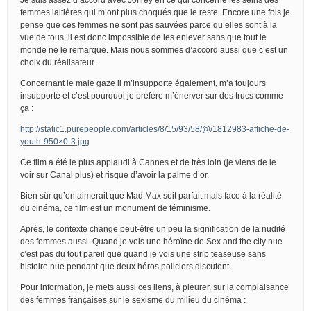
femmes laitières qui m’ont plus choqués que le reste. Encore une fois je
pense que ces femmes ne sont pas sauvées parce qu’elles sont à la
vue de tous, il est donc impossible de les enlever sans que tout le
monde ne le remarque. Mais nous sommes d’accord aussi que c’est un
choix du réalisateur.
Concernant le male gaze il m’insupporte également, m’a toujours
insupporté et c’est pourquoi je préfère m’énerver sur des trucs comme
ça :
http://static1.purepeople.com/articles/8/15/93/58/@/1812983-affiche-de-
youth-950×0-3.jpg
Ce film a été le plus applaudi à Cannes et de très loin (je viens de le
voir sur Canal plus) et risque d’avoir la palme d’or.
Bien sûr qu’on aimerait que Mad Max soit parfait mais face à la réalité
du cinéma, ce film est un monument de féminisme.
Après, le contexte change peut-être un peu la signification de la nudité
des femmes aussi. Quand je vois une héroïne de Sex and the city nue
c’est pas du tout pareil que quand je vois une strip teaseuse sans
histoire nue pendant que deux héros policiers discutent.
Pour information, je mets aussi ces liens, à pleurer, sur la complaisance
des femmes françaises sur le sexisme du milieu du cinéma :