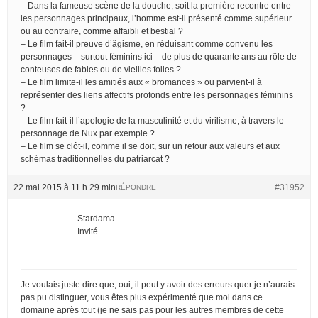
– Dans la fameuse scène de la douche, soit la première recontre entre
les personnages principaux, l’homme est-il présenté comme supérieur
ou au contraire, comme affaibli et bestial ?
– Le film fait-il preuve d’âgisme, en réduisant comme convenu les
personnages – surtout féminins ici – de plus de quarante ans au rôle de
conteuses de fables ou de vieilles folles ?
– Le film limite-il les amitiés aux « bromances » ou parvient-il à
représenter des liens affectifs profonds entre les personnages féminins
?
– Le film fait-il l’apologie de la masculinité et du virilisme, à travers le
personnage de Nux par exemple ?
– Le film se clôt-il, comme il se doit, sur un retour aux valeurs et aux
schémas traditionnelles du patriarcat ?
22 mai 2015 à 11 h 29 min
#31952
RÉPONDRE
Stardama
Invité
Je voulais juste dire que, oui, il peut y avoir des erreurs quer je n’aurais
pas pu distinguer, vous êtes plus expérimenté que moi dans ce
domaine après tout (je ne sais pas pour les autres membres de cette