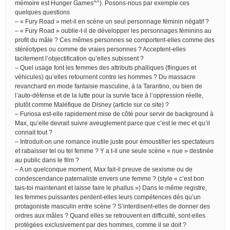
mémoire est Hunger Games^^). Posons-nous par exemple ces
quelques questions
– « Fury Road » met-il en scène un seul personnage féminin négatif ?
– « Fury Road » oublie-t-il de développer les personnages féminins au
profit du mâle ? Ces mêmes personnes se comportent-elles comme des
stéréotypes ou comme de vraies personnes ? Acceptent-elles
tacitement l’objectification qu’elles subissent ?
– Quel usage font les femmes des attributs phalliques (flingues et
véhicules) qu’elles retournent contre les hommes ? Du massacre
revanchard en mode fantaisie masculine, à la Tarantino, ou bien de
l’auto-défense et de la lutte pour la survie face à l’oppression réelle,
plutôt comme Maléfique de Disney (article sur ce site) ?
– Furiosa est-elle rapidement mise de côté pour servir de background à
Max, qu’elle devrait suivre aveuglement parce que c’est le mec et qu’il
connait tout ?
– Introduit-on une romance inutile juste pour émoustiller les spectateurs
et rabaisser tel ou tel femme ? Y a t-il une seule scène « nue » destinée
au public dans le film ?
– A un quelconque moment, Max fait-il preuve de sexisme ou de
condescendance paternaliste envers une femme ? (style « c’est bon
tais-toi maintenant et laisse faire le phallus ») Dans le même registre,
les femmes puissantes perdent-elles leurs compétences dès qu’un
protagoniste masculin entre scène ? S’interdisent-elles de donner des
ordres aux mâles ? Quand elles se retrouvent en difficulté, sont-elles
protégées exclusivement par des hommes, comme il se doit ?