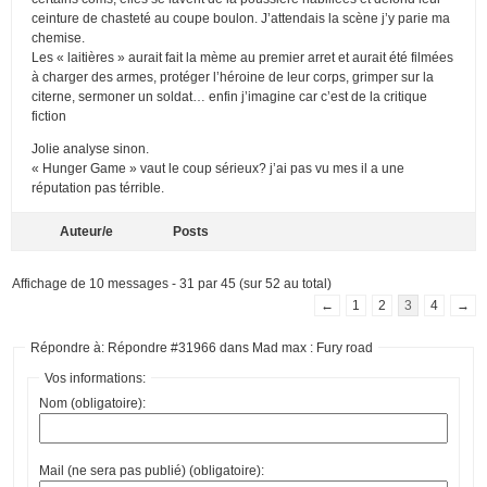
ceinture de chasteté au coupe boulon. J’attendais la scène j’y parie ma
chemise.
Les « laitières » aurait fait la mème au premier arret et aurait été filmées
à charger des armes, protéger l’héroine de leur corps, grimper sur la
citerne, sermoner un soldat… enfin j’imagine car c’est de la critique
fiction
Jolie analyse sinon.
« Hunger Game » vaut le coup sérieux? j’ai pas vu mes il a une
réputation pas térrible.
Auteur/e
Posts
Affichage de 10 messages - 31 par 45 (sur 52 au total)
←
1
2
3
4
→
Répondre à: Répondre #31966 dans Mad max : Fury road
Vos informations:
Nom (obligatoire):
Mail (ne sera pas publié) (obligatoire):