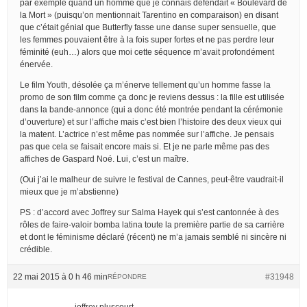
par exemple quand un homme que je connais défendait « Boulevard de
la Mort » (puisqu’on mentionnait Tarentino en comparaison) en disant
que c’était génial que Butterfly fasse une danse super sensuelle, que
les femmes pouvaient être à la fois super fortes et ne pas perdre leur
féminité (euh…) alors que moi cette séquence m’avait profondément
énervée.
Le film Youth, désolée ça m’énerve tellement qu’un homme fasse la
promo de son film comme ça donc je reviens dessus : la fille est utilisée
dans la bande-annonce (qui a donc été montrée pendant la cérémonie
d’ouverture) et sur l’affiche mais c’est bien l’histoire des deux vieux qui
la matent. L’actrice n’est même pas nommée sur l’affiche. Je pensais
pas que cela se faisait encore mais si. Et je ne parle même pas des
affiches de Gaspard Noé. Lui, c’est un maître.
(Oui j’ai le malheur de suivre le festival de Cannes, peut-être vaudrait-il
mieux que je m’abstienne)
PS : d’accord avec Joffrey sur Salma Hayek qui s’est cantonnée à des
rôles de faire-valoir bomba latina toute la première partie de sa carrière
et dont le féminisme déclaré (récent) ne m’a jamais semblé ni sincère ni
crédible.
22 mai 2015 à 0 h 46 min
#31948
RÉPONDRE
joffrey pluscourt