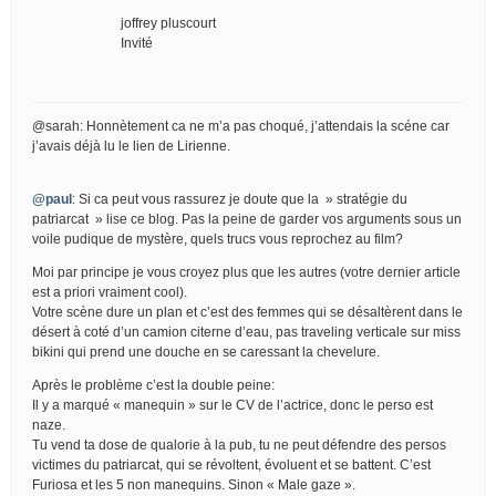
joffrey pluscourt
Invité
@sarah: Honnètement ca ne m’a pas choqué, j’attendais la scéne car
j’avais déjà lu le lien de Lirienne.
@paul
: Si ca peut vous rassurez je doute que la » stratégie du
patriarcat » lise ce blog. Pas la peine de garder vos arguments sous un
voile pudique de mystère, quels trucs vous reprochez au film?
Moi par principe je vous croyez plus que les autres (votre dernier article
est a priori vraiment cool).
Votre scène dure un plan et c’est des femmes qui se désaltèrent dans le
désert à coté d’un camion citerne d’eau, pas traveling verticale sur miss
bikini qui prend une douche en se caressant la chevelure.
Après le problème c’est la double peine:
Il y a marqué « manequin » sur le CV de l’actrice, donc le perso est
naze.
Tu vend ta dose de qualorie à la pub, tu ne peut défendre des persos
victimes du patriarcat, qui se révoltent, évoluent et se battent. C’est
Furiosa et les 5 non manequins. Sinon « Male gaze ».