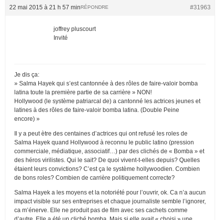
22 mai 2015 à 21 h 57 min
#31963
RÉPONDRE
joffrey pluscourt
Invité
Je dis ça:
» Salma Hayek qui s’est cantonnée à des rôles de faire-valoir bomba
latina toute la première partie de sa carrière » NON!
Hollywood (le système patriarcal de) a cantonné les actrices jeunes et
latines à des rôles de faire-valoir bomba latina. (Double Peine
encore) »
Il y a peut ètre des centaines d’actrices qui ont refusé les roles de
Salma Hayek quand Hollywood à reconnu le public latino (pression
commerciale, médiatique, associatif…) par des clichés de « Bomba » et
des héros virilistes. Qui le sait? De quoi vivent-t-elles depuis? Quelles
étaient leurs convictions? C’est ça le système hollywoodien. Combien
de bons roles? Combien de carrière politiquement correcte?
Salma Hayek a les moyens et la notoriété pour l’ouvrir, ok. Ca n’a aucun
impact visible sur ses entreprises et chaque journaliste semble l’ignorer,
ca m’énerve. Elle ne produit pas de film avec ses cachets comme
d’autre. Elle a été un cliché bomba. Mais si elle avait « choisi » une