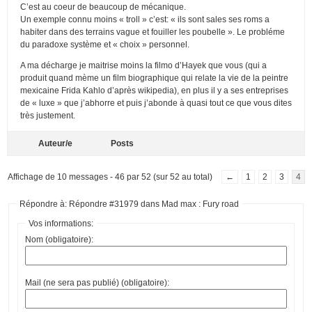
C’est au coeur de beaucoup de mécanique.
Un exemple connu moins « troll » c’est: « ils sont sales ses roms a
habiter dans des terrains vague et fouiller les poubelle ». Le probléme
du paradoxe système et « choix » personnel.
A ma décharge je maitrise moins la filmo d’Hayek que vous (qui a
produit quand mème un film biographique qui relate la vie de la peintre
mexicaine Frida Kahlo d’après wikipedia), en plus il y a ses entreprises
de « luxe » que j’abhorre et puis j’abonde à quasi tout ce que vous dites
très justement.
Auteur/e
Posts
Affichage de 10 messages - 46 par 52 (sur 52 au total)
←
1
2
3
4
Répondre à: Répondre #31979 dans Mad max : Fury road
Vos informations:
Nom (obligatoire):
Mail (ne sera pas publié) (obligatoire):