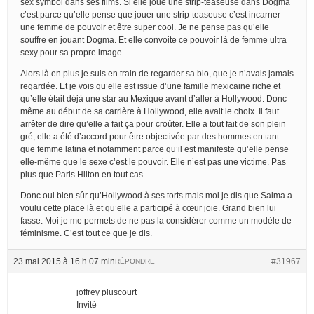
sex symbol dans ses films. Si elle joue une strip-teaseuse dans Dogma
c’est parce qu’elle pense que jouer une strip-teaseuse c’est incarner
une femme de pouvoir et être super cool. Je ne pense pas qu’elle
souffre en jouant Dogma. Et elle convoite ce pouvoir là de femme ultra
sexy pour sa propre image.
Alors là en plus je suis en train de regarder sa bio, que je n’avais jamais
regardée. Et je vois qu’elle est issue d’une famille mexicaine riche et
qu’elle était déjà une star au Mexique avant d’aller à Hollywood. Donc
même au début de sa carrière à Hollywood, elle avait le choix. Il faut
arrêter de dire qu’elle a fait ça pour croûter. Elle a tout fait de son plein
gré, elle a été d’accord pour être objectivée par des hommes en tant
que femme latina et notamment parce qu’il est manifeste qu’elle pense
elle-même que le sexe c’est le pouvoir. Elle n’est pas une victime. Pas
plus que Paris Hilton en tout cas.
Donc oui bien sûr qu’Hollywood à ses torts mais moi je dis que Salma a
voulu cette place là et qu’elle a participé à cœur joie. Grand bien lui
fasse. Moi je me permets de ne pas la considérer comme un modèle de
féminisme. C’est tout ce que je dis.
23 mai 2015 à 16 h 07 min
#31967
RÉPONDRE
joffrey pluscourt
Invité