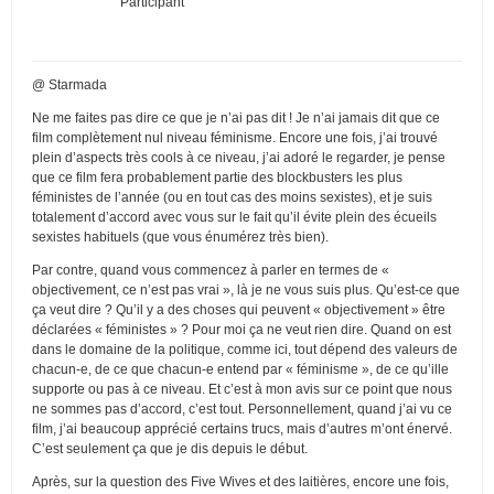
Participant
@ Starmada
Ne me faites pas dire ce que je n’ai pas dit ! Je n’ai jamais dit que ce
film complètement nul niveau féminisme. Encore une fois, j’ai trouvé
plein d’aspects très cools à ce niveau, j’ai adoré le regarder, je pense
que ce film fera probablement partie des blockbusters les plus
féministes de l’année (ou en tout cas des moins sexistes), et je suis
totalement d’accord avec vous sur le fait qu’il évite plein des écueils
sexistes habituels (que vous énumérez très bien).
Par contre, quand vous commencez à parler en termes de «
objectivement, ce n’est pas vrai », là je ne vous suis plus. Qu’est-ce que
ça veut dire ? Qu’il y a des choses qui peuvent « objectivement » être
déclarées « féministes » ? Pour moi ça ne veut rien dire. Quand on est
dans le domaine de la politique, comme ici, tout dépend des valeurs de
chacun-e, de ce que chacun-e entend par « féminisme », de ce qu’ille
supporte ou pas à ce niveau. Et c’est à mon avis sur ce point que nous
ne sommes pas d’accord, c’est tout. Personnellement, quand j’ai vu ce
film, j’ai beaucoup apprécié certains trucs, mais d’autres m’ont énervé.
C’est seulement ça que je dis depuis le début.
Après, sur la question des Five Wives et des laitières, encore une fois,