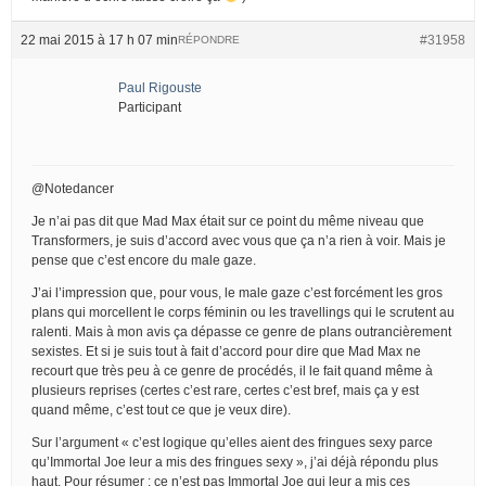
22 mai 2015 à 17 h 07 min
#31958
RÉPONDRE
Paul Rigouste
Participant
@Notedancer
Je n’ai pas dit que Mad Max était sur ce point du même niveau que
Transformers, je suis d’accord avec vous que ça n’a rien à voir. Mais je
pense que c’est encore du male gaze.
J’ai l’impression que, pour vous, le male gaze c’est forcément les gros
plans qui morcellent le corps féminin ou les travellings qui le scrutent au
ralenti. Mais à mon avis ça dépasse ce genre de plans outrancièrement
sexistes. Et si je suis tout à fait d’accord pour dire que Mad Max ne
recourt que très peu à ce genre de procédés, il le fait quand même à
plusieurs reprises (certes c’est rare, certes c’est bref, mais ça y est
quand même, c’est tout ce que je veux dire).
Sur l’argument « c’est logique qu’elles aient des fringues sexy parce
qu’Immortal Joe leur a mis des fringues sexy », j’ai déjà répondu plus
haut. Pour résumer : ce n’est pas Immortal Joe qui leur a mis ces