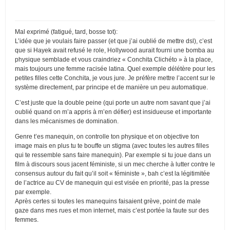
Mal exprimé (fatigué, tard, bosse tot):
L’idée que je voulais faire passer (et que j’ai oublié de mettre dsl), c’est
que si Hayek avait refusé le role, Hollywood aurait fourni une bomba au
physique semblade et vous craindriez « Conchita Clichéto » à la place,
mais toujours une femme racisée latina. Quel exemple délétère pour les
petites filles cette Conchita, je vous jure. Je préfère mettre l’accent sur le
système directement, par principe et de manière un peu automatique.
C’est juste que la double peine (qui porte un autre nom savant que j’ai
oublié quand on m’a appris à m’en défier) est insidueuse et importante
dans les mécanismes de domination.
Genre t’es manequin, on controlle ton physique et on objective ton
image mais en plus tu te bouffe un stigma (avec toutes les autres filles
qui te ressemble sans faire manequin). Par exemple si tu joue dans un
film à discours sous jacent féministe, si un mec cherche à lutter contre le
consensus autour du fait qu’il soit « féministe », bah c’est la légitimitée
de l’actrice au CV de manequin qui est visée en priorité, pas la presse
par exemple.
Après certes si toutes les manequins faisaient grève, point de male
gaze dans mes rues et mon internet, mais c’est portée la faute sur des
femmes.