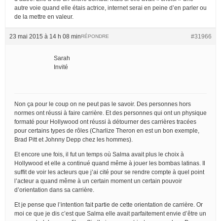
autre voie quand elle étais actrice, internet serai en peine d’en parler ou
de la mettre en valeur.
23 mai 2015 à 14 h 08 min
#31966
RÉPONDRE
Sarah
Invité
Non ça pour le coup on ne peut pas le savoir. Des personnes hors
normes ont réussi à faire carrière. Et des personnes qui ont un physique
formaté pour Hollywood ont réussi à détourner des carrières tracées
pour certains types de rôles (Charlize Theron en est un bon exemple,
Brad Pitt et Johnny Depp chez les hommes).
Et encore une fois, il fut un temps où Salma avait plus le choix à
Hollywood et elle a continué quand même à jouer les bombas latinas. Il
suffit de voir les acteurs que j’ai cité pour se rendre compte à quel point
l’acteur a quand même à un certain moment un certain pouvoir
d’orientation dans sa carrière.
Et je pense que l’intention fait partie de cette orientation de carrière. Or
moi ce que je dis c’est que Salma elle avait parfaitement envie d’être un