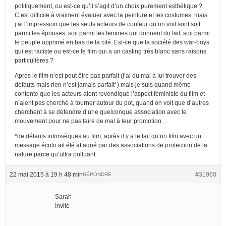
politiquement, ou est-ce qu’il s’agit d’un choix purement esthétique ?
C’est difficile à vraiment évaluer avec la peinture et les costumes, mais
j’ai l’impression que les seuls acteurs de couleur qu’on voit sont soit
parmi les épouses, soit parmi les femmes qui donnent du lait, soit parmi
le peuple opprimé en bas de la cité. Est-ce que la société des war-boys
qui est raciste ou est-ce le film qui a un casting très blanc sans raisons
particulières ?
Après le film n’est peut être pas parfait (j’ai du mal à lui trouver des
défauts mais rien n’est jamais parfait*) mais je suis quand même
contente que les acteurs aient revendiqué l’aspect féministe du film et
n’aient pas cherché à tourner autour du pot, quand on voit que d’autres
cherchent à se défendre d’une quelconque association avec le
mouvement pour ne pas faire de mal à leur promotion …
*de défauts intrinsèques au film, après il y a le fait qu’un film avec un
message écolo ait été attaqué par des associations de protection de la
nature parce qu’ultra polluant
22 mai 2015 à 19 h 48 min
#31960
RÉPONDRE
Sarah
Invité