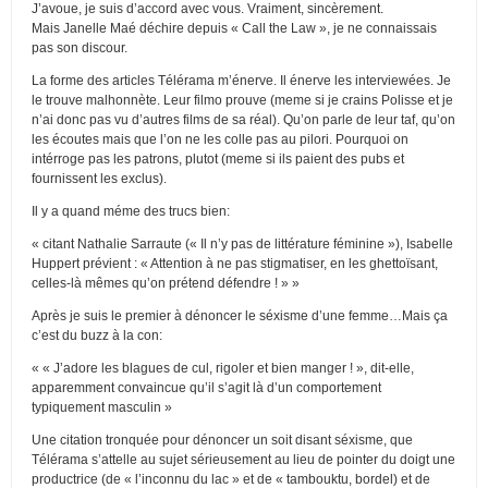
J’avoue, je suis d’accord avec vous. Vraiment, sincèrement.
Mais Janelle Maé déchire depuis « Call the Law », je ne connaissais
pas son discour.
La forme des articles Télérama m’énerve. Il énerve les interviewées. Je
le trouve malhonnète. Leur filmo prouve (meme si je crains Polisse et je
n’ai donc pas vu d’autres films de sa réal). Qu’on parle de leur taf, qu’on
les écoutes mais que l’on ne les colle pas au pilori. Pourquoi on
intérroge pas les patrons, plutot (meme si ils paient des pubs et
fournissent les exclus).
Il y a quand méme des trucs bien:
« citant Nathalie Sarraute (« Il n’y pas de littérature féminine »), Isabelle
Huppert prévient : « Attention à ne pas stigmatiser, en les ghettoïsant,
celles-là mêmes qu’on prétend défendre ! » »
Après je suis le premier à dénoncer le séxisme d’une femme…Mais ça
c’est du buzz à la con:
« « J’adore les blagues de cul, rigoler et bien manger ! », dit-elle,
apparemment convaincue qu’il s’agit là d’un comportement
typiquement masculin »
Une citation tronquée pour dénoncer un soit disant séxisme, que
Télérama s’attelle au sujet sérieusement au lieu de pointer du doigt une
productrice (de « l’inconnu du lac » et de « tambouktu, bordel) et de