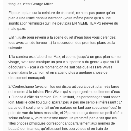
fringues, c’est George Miller.
Et pour le plan sur la ceinture de chasteté, ce n’est pas parce qu’un
plan a une utilité dans la narration (voire même parce qu’il a une
signification féministe) qu’il ne peut pas EN MEME TEMPS relever du
male gaze.
Enfin, juste pour revenir à la scène du jet d’eau (que vous défendez
tous avec tant de ferveur…) la succession des premiers plans est la
suivante :
1/ la caméra est d’abord sur Max, et zoome jusqu’à un gros plan sur son
visage, avec une musique un peu « suspense » du genre « que va-t-il
découvrir ? » (car à ce moment, on ne sait pas que les Five Wives
étaient dans le camion, et on s’attend plus à quelque chose de
directement menaçant)
2/ Contrechamp (avec un flou qui disparaît peu à peu) : plan très large
qui montre à la fois les Five Wives qui s’aspergent mutuellement d’eau
+ Furiosa à côté du camion. Pour l’instant, les personnages sont assez
loin. Mais le côté flou qui disparaît peu à peu me semble intéressant : 1/
parce qu’il souligne le fait qu’on partage en tant que spectateur(ices) le
point de vue du héros masculin, et 2/ parce que ça donne un petit côté «
scène irréelle », voire fantasme masculin (renforcé par le fait que les
filles ont des physiques correspondant parfaitement aux normes de
beauté dominantes, qu’elles sont très peu vêtues et en train de