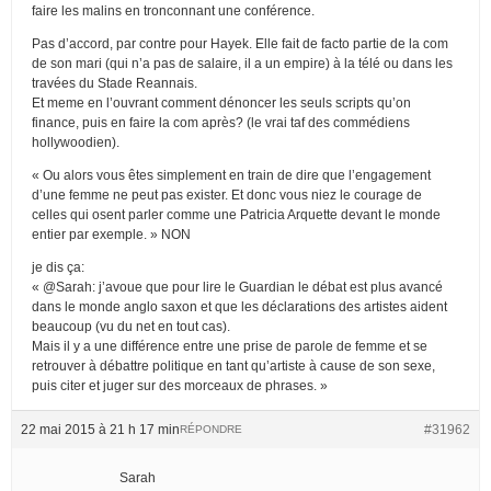
faire les malins en tronconnant une conférence.
Pas d’accord, par contre pour Hayek. Elle fait de facto partie de la com
de son mari (qui n’a pas de salaire, il a un empire) à la télé ou dans les
travées du Stade Reannais.
Et meme en l’ouvrant comment dénoncer les seuls scripts qu’on
finance, puis en faire la com après? (le vrai taf des commédiens
hollywoodien).
« Ou alors vous êtes simplement en train de dire que l’engagement
d’une femme ne peut pas exister. Et donc vous niez le courage de
celles qui osent parler comme une Patricia Arquette devant le monde
entier par exemple. » NON
je dis ça:
« @Sarah: j’avoue que pour lire le Guardian le débat est plus avancé
dans le monde anglo saxon et que les déclarations des artistes aident
beaucoup (vu du net en tout cas).
Mais il y a une différence entre une prise de parole de femme et se
retrouver à débattre politique en tant qu’artiste à cause de son sexe,
puis citer et juger sur des morceaux de phrases. »
22 mai 2015 à 21 h 17 min
#31962
RÉPONDRE
Sarah