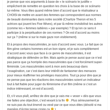
je pense que vos arguments à base de « le scénario le justifie »
empêchent de remettre en question les choix à la base de ce scénario
lui-même. Vous êtes quand même bien d’accord que le réalisateur a
CHOISI de mettre en avant des femmes qui correspondent aux normes
de beauté dominantes dans notre société (Charlize Theron et les 5
actrices qui jouent les Five Wives), et par là même invisibilisé les autres
(comme les « femmes laitières » par exemple) ? Et qu’en ce sens il
participe à la perpétuation de ces normes ? On est d’accord au moins
sur ça ? (même si sur le male gaze non visiblement).
Et à propos des masculinistes, je suis d’accord avec vous. Le fait que ce
film gène certains hommes est un bon signe, et je suis complètement
d’accord avec vous que face à ce genre de masculinistes, il est
stratégique de défendre ce film. Mais après je pense aussi que ce n’est
pas parce que ça horripile des masculinistes que c’est forcément super-
féministe. Les masculinistes sont à mon avis beaucoup dans
l’exagération, car c’est dans leur intérêt de fantasmer des menaces
pour mieux réaffirmer les privilèges masculins. Tout ça pour dire que je
ne pense pas que les réactions des masculinistes soient un indicateur
tout à fait fiable pour juger du féminisme d’un film (même si c’est un
indice intéressant, on est d’accord).
Et, s’il vous plaît, arrêtez de dire que je vais me « vexer » dès que vous
me faites une objection, c’est vexant à la fin
. Plus sérieusement je
ne suis pas du tout énervé ou vexé par ce que vous dites (désolé si ma
manière d’écrire laisse croire ça
)