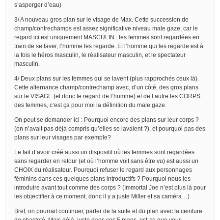
s’asperger d’eau)
3/ A nouveau gros plan sur le visage de Max. Cette succession de
champ/contrechamps est assez significative niveau male gaze, car le
regard ici est uniquement MASCULIN : les femmes sont regardées en
train de se laver, l’homme les regarde. Et l’homme qui les regarde est à
la fois le héros masculin, le réalisateur masculin, et le spectateur
masculin.
4/ Deux plans sur les femmes qui se lavent (plus rapprochés ceux là).
Cette alternance champ/contrechamp avec, d’un côté, des gros plans
sur le VISAGE (et donc le regard de l’homme) et de l’autre les CORPS
des femmes, c’est ça pour moi la définition du male gaze.
On peut se demander ici : Pourquoi encore des plans sur leur corps ?
(on n’avait pas déjà compris qu’elles se lavaient ?), et pourquoi pas des
plans sur leur visages par exemple?
Le fait d’avoir créé aussi un dispositif où les femmes sont regardées
sans regarder en retour (et où l’homme voit sans être vu) est aussi un
CHOIX du réalisateur. Pourquoi refuser le regard aux personnages
féminins dans ces quelques plans introductifs ? Pourquoi nous les
introduire avant tout comme des corps ? (Immortal Joe n’est plus là pour
les objectifier à ce moment, donc il y a juste Miller et sa caméra…)
Bref, on pourrait continuer, parler de la suite et du plan avec la ceinture
de chasteté. Mais déjà, juste dans ces 5 plans, est-ce que vous