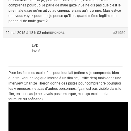
comprenez pourquoi je parle de male gaze ? Je ne dis pas que c’est le
pire male gaze qu’on ait vu au cinéma, je sais qu’il y a pire. Mais est-ce
que vous voyez pourquoi je pense qu’il est quand même légitime de
parler ici de male gaze ?
22 mai 2015 à 18 h 03 min
#31959
RÉPONDRE
LVD
Invité
Pour les femmes exploitées pour leur lait (même si je comprends bien
que trouver une logique interne à un film ne justifie rien) mais dans une
interview Charlize Theron donne des pistes pour comprendre pourquoi
les « épouses » et pas d’autres personnes. (ça n’est pas visible dans le
film, en tout cas je ne l’avais pas remarqué, mais ça explique la
tournure du scénario).