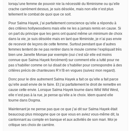
lorsqu’une femme de pouvoir nie la nécessité du féminisme ou qu’elle
crache carrément dessus, je suis désolée, mais non elle n’est plus
tellement le combat de quoi que ce soit.
Pour Salma Hayek, j’ai parfaitement conscience qu’elle a répondu à
des critères hollywoodiens mais elle ne les a jamais remis en cause. Si
on part du principe que les gens ont quand même un minimum de choix
dans la vie, je suis désolée mais en tant que féministe, je n’ai pas envie
de recevoir de leçons de cette femme. Surtout pendant que d’autres
femmes tentent de ne pas rentrer dans le moule comme l’expliquait très
bien une Janelle Monae par exemple (oui c’est sûr elle est moins
connue que Salma Hayek forcément) sur comment elle a lutté pour ne
pas s’habiller comme on lui disait de s’habiller pour correspondre à des
critères précis de chanteuses R’n’B en vogues (suivez mon regard).
Donc pour le dire autrement Salma Hayek a fait ce qu’elle a fait parce
qu’elle avait envie de le faire. Et j’ai parfaitement le droit de remettre en
cause cette envie. Lorsque Salma Hayek tourne dans Wild Wild West,
elle n’est pas à la rue, je pense qu’elle a le choix. Idem quand elle
tourne dans Dogma.
Maintenant je ne pense pas que ce que j’ai dit sur Salma Hayek était
beaucoup plus misogyne que ce que vous en aviez vous-même dit, la
cantonnant au compte en banque et aux activités de son mari. Moi je
critique ses choix de carrière.