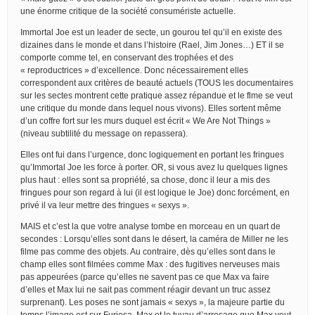
une énorme critique de la société consumériste actuelle.
Immortal Joe est un leader de secte, un gourou tel qu’il en existe des
dizaines dans le monde et dans l’histoire (Rael, Jim Jones…) ET il se
comporte comme tel, en conservant des trophées et des
« reproductrices » d’excellence. Donc nécessairement elles
correspondent aux critères de beauté actuels (TOUS les documentaires
sur les sectes montrent cette pratique assez répandue et le flme se veut
une critique du monde dans lequel nous vivons). Elles sortent même
d’un coffre fort sur les murs duquel est écrit « We Are Not Things »
(niveau subtilité du message on repassera).
Elles ont fui dans l’urgence, donc logiquement en portant les fringues
qu’Immortal Joe les force à porter. OR, si vous avez lu quelques lignes
plus haut : elles sont sa propriété, sa chose, donc il leur a mis des
fringues pour son regard à lui (il est logique le Joe) donc forcément, en
privé il va leur mettre des fringues « sexys ».
MAIS et c’est la que votre analyse tombe en morceau en un quart de
secondes : Lorsqu’elles sont dans le désert, la caméra de Miller ne les
filme pas comme des objets. Au contraire, dès qu’elles sont dans le
champ elles sont filmées comme Max : des fugitives nerveuses mais
pas appeurées (parce qu’elles ne savent pas ce que Max va faire
d’elles et Max lui ne sait pas comment réagir devant un truc assez
surprenant). Les poses ne sont jamais « sexys », la majeure partie du
temps l’image est sur Furiosa, Max et le tuyau d’arrosage que Max veut