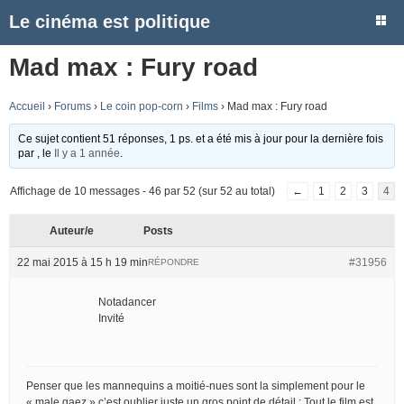
Le cinéma est politique
Mad max : Fury road
Accueil
›
Forums
›
Le coin pop-corn
›
Films
›
Mad max : Fury road
Ce sujet contient 51 réponses, 1 ps. et a été mis à jour pour la dernière fois
par
, le
Il y a 1 année
.
Affichage de 10 messages - 46 par 52 (sur 52 au total)
←
1
2
3
4
Auteur/e
Posts
22 mai 2015 à 15 h 19 min
#31956
RÉPONDRE
Notadancer
Invité
Penser que les mannequins a moitié-nues sont la simplement pour le
« male gaez » c’est oublier juste un gros point de détail : Tout le film est