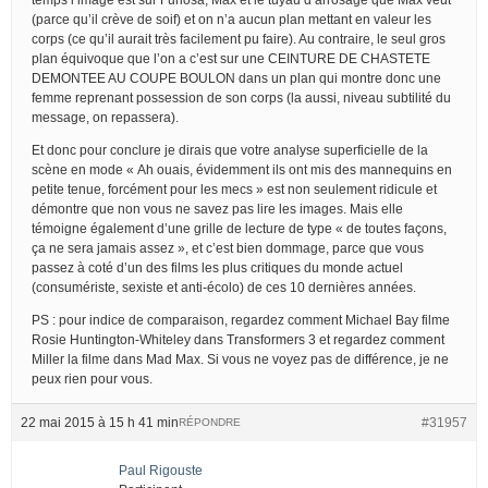
(parce qu’il crève de soif) et on n’a aucun plan mettant en valeur les
corps (ce qu’il aurait très facilement pu faire). Au contraire, le seul gros
plan équivoque que l’on a c’est sur une CEINTURE DE CHASTETE
DEMONTEE AU COUPE BOULON dans un plan qui montre donc une
femme reprenant possession de son corps (la aussi, niveau subtilité du
message, on repassera).
Et donc pour conclure je dirais que votre analyse superficielle de la
scène en mode « Ah ouais, évidemment ils ont mis des mannequins en
petite tenue, forcément pour les mecs » est non seulement ridicule et
démontre que non vous ne savez pas lire les images. Mais elle
témoigne également d’une grille de lecture de type « de toutes façons,
ça ne sera jamais assez », et c’est bien dommage, parce que vous
passez à coté d’un des films les plus critiques du monde actuel
(consumériste, sexiste et anti-écolo) de ces 10 dernières années.
PS : pour indice de comparaison, regardez comment Michael Bay filme
Rosie Huntington-Whiteley dans Transformers 3 et regardez comment
Miller la filme dans Mad Max. Si vous ne voyez pas de différence, je ne
peux rien pour vous.
22 mai 2015 à 15 h 41 min
#31957
RÉPONDRE
Paul Rigouste