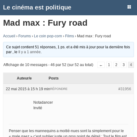
Le cinéma est politique
Mad max : Fury road
Accueil
›
Forums
›
Le coin pop-corn
›
Films
›
Mad max : Fury road
Ce sujet contient 51 réponses, 1 ps. et a été mis à jour pour la dernière fois
par
, le
Il y a 1 année
.
Affichage de 10 messages - 46 par 52 (sur 52 au total)
←
1
2
3
4
Auteur/e
Posts
22 mai 2015 à 15 h 19 min
#31956
RÉPONDRE
Notadancer
Invité
Penser que les mannequins a moitié-nues sont la simplement pour le
« male gaez » c’est oublier juste un gros point de détail : Tout le film est