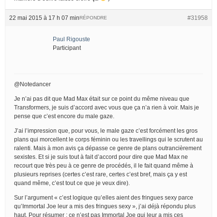
22 mai 2015 à 17 h 07 min
#31958
RÉPONDRE
Paul Rigouste
Participant
@Notedancer
Je n’ai pas dit que Mad Max était sur ce point du même niveau que
Transformers, je suis d’accord avec vous que ça n’a rien à voir. Mais je
pense que c’est encore du male gaze.
J’ai l’impression que, pour vous, le male gaze c’est forcément les gros
plans qui morcellent le corps féminin ou les travellings qui le scrutent au
ralenti. Mais à mon avis ça dépasse ce genre de plans outrancièrement
sexistes. Et si je suis tout à fait d’accord pour dire que Mad Max ne
recourt que très peu à ce genre de procédés, il le fait quand même à
plusieurs reprises (certes c’est rare, certes c’est bref, mais ça y est
quand même, c’est tout ce que je veux dire).
Sur l’argument « c’est logique qu’elles aient des fringues sexy parce
qu’Immortal Joe leur a mis des fringues sexy », j’ai déjà répondu plus
haut. Pour résumer : ce n’est pas Immortal Joe qui leur a mis ces