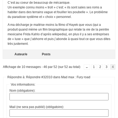
C’est au coeur de beaucoup de mécanique.
Un exemple connu moins « troll » c’est: « ils sont sales ses roms a
habiter dans des terrains vague et fouiller les poubelle ». Le probléme
du paradoxe système et « choix » personnel.
A ma décharge je maitrise moins la filmo d’Hayek que vous (qui a
produit quand mème un film biographique qui relate la vie de la peintre
mexicaine Frida Kahlo d’après wikipedia), en plus il y a ses entreprises
de « luxe » que j’abhorre et puis j’abonde à quasi tout ce que vous dites
très justement.
Auteur/e
Posts
Affichage de 10 messages - 46 par 52 (sur 52 au total)
←
1
2
3
4
Répondre à: Répondre #32010 dans Mad max : Fury road
Vos informations:
Nom (obligatoire):
Mail (ne sera pas publié) (obligatoire):