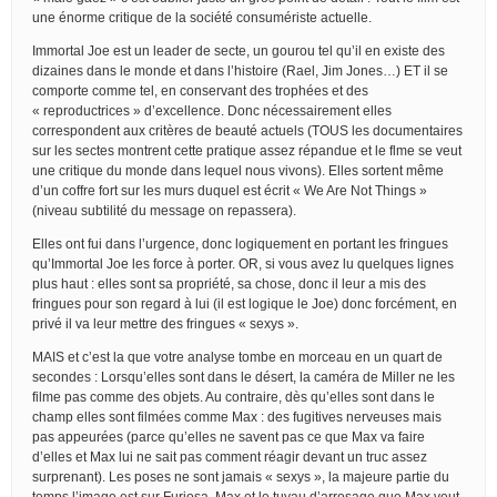
une énorme critique de la société consumériste actuelle.
Immortal Joe est un leader de secte, un gourou tel qu’il en existe des
dizaines dans le monde et dans l’histoire (Rael, Jim Jones…) ET il se
comporte comme tel, en conservant des trophées et des
« reproductrices » d’excellence. Donc nécessairement elles
correspondent aux critères de beauté actuels (TOUS les documentaires
sur les sectes montrent cette pratique assez répandue et le flme se veut
une critique du monde dans lequel nous vivons). Elles sortent même
d’un coffre fort sur les murs duquel est écrit « We Are Not Things »
(niveau subtilité du message on repassera).
Elles ont fui dans l’urgence, donc logiquement en portant les fringues
qu’Immortal Joe les force à porter. OR, si vous avez lu quelques lignes
plus haut : elles sont sa propriété, sa chose, donc il leur a mis des
fringues pour son regard à lui (il est logique le Joe) donc forcément, en
privé il va leur mettre des fringues « sexys ».
MAIS et c’est la que votre analyse tombe en morceau en un quart de
secondes : Lorsqu’elles sont dans le désert, la caméra de Miller ne les
filme pas comme des objets. Au contraire, dès qu’elles sont dans le
champ elles sont filmées comme Max : des fugitives nerveuses mais
pas appeurées (parce qu’elles ne savent pas ce que Max va faire
d’elles et Max lui ne sait pas comment réagir devant un truc assez
surprenant). Les poses ne sont jamais « sexys », la majeure partie du
temps l’image est sur Furiosa, Max et le tuyau d’arrosage que Max veut