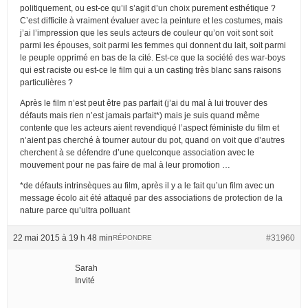
politiquement, ou est-ce qu’il s’agit d’un choix purement esthétique ?
C’est difficile à vraiment évaluer avec la peinture et les costumes, mais
j’ai l’impression que les seuls acteurs de couleur qu’on voit sont soit
parmi les épouses, soit parmi les femmes qui donnent du lait, soit parmi
le peuple opprimé en bas de la cité. Est-ce que la société des war-boys
qui est raciste ou est-ce le film qui a un casting très blanc sans raisons
particulières ?
Après le film n’est peut être pas parfait (j’ai du mal à lui trouver des
défauts mais rien n’est jamais parfait*) mais je suis quand même
contente que les acteurs aient revendiqué l’aspect féministe du film et
n’aient pas cherché à tourner autour du pot, quand on voit que d’autres
cherchent à se défendre d’une quelconque association avec le
mouvement pour ne pas faire de mal à leur promotion …
*de défauts intrinsèques au film, après il y a le fait qu’un film avec un
message écolo ait été attaqué par des associations de protection de la
nature parce qu’ultra polluant
22 mai 2015 à 19 h 48 min
#31960
RÉPONDRE
Sarah
Invité