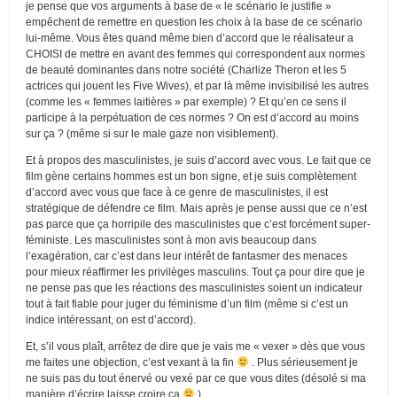
je pense que vos arguments à base de « le scénario le justifie »
empêchent de remettre en question les choix à la base de ce scénario
lui-même. Vous êtes quand même bien d’accord que le réalisateur a
CHOISI de mettre en avant des femmes qui correspondent aux normes
de beauté dominantes dans notre société (Charlize Theron et les 5
actrices qui jouent les Five Wives), et par là même invisibilisé les autres
(comme les « femmes laitières » par exemple) ? Et qu’en ce sens il
participe à la perpétuation de ces normes ? On est d’accord au moins
sur ça ? (même si sur le male gaze non visiblement).
Et à propos des masculinistes, je suis d’accord avec vous. Le fait que ce
film gène certains hommes est un bon signe, et je suis complètement
d’accord avec vous que face à ce genre de masculinistes, il est
stratégique de défendre ce film. Mais après je pense aussi que ce n’est
pas parce que ça horripile des masculinistes que c’est forcément super-
féministe. Les masculinistes sont à mon avis beaucoup dans
l’exagération, car c’est dans leur intérêt de fantasmer des menaces
pour mieux réaffirmer les privilèges masculins. Tout ça pour dire que je
ne pense pas que les réactions des masculinistes soient un indicateur
tout à fait fiable pour juger du féminisme d’un film (même si c’est un
indice intéressant, on est d’accord).
Et, s’il vous plaît, arrêtez de dire que je vais me « vexer » dès que vous
me faites une objection, c’est vexant à la fin
. Plus sérieusement je
ne suis pas du tout énervé ou vexé par ce que vous dites (désolé si ma
manière d’écrire laisse croire ça
)