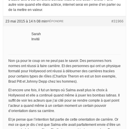
autre voie quand elle étais actrice, internet serai en peine d’en parler ou
de la mettre en valeur.
23 mai 2015 à 14 h 08 min
#31966
RÉPONDRE
Sarah
Invité
Non ça pour le coup on ne peut pas le savoir. Des personnes hors
normes ont réussi à faire carrière. Et des personnes qui ont un physique
formaté pour Hollywood ont réussi à détourner des carrières tracées
pour certains types de rôles (Charlize Theron en est un bon exemple,
Brad Pitt et Johnny Depp chez les hommes).
Et encore une fois, il fut un temps où Salma avait plus le choix à
Hollywood et elle a continué quand même à jouer les bombas latinas. Il
suffit de voir les acteurs que j’ai cité pour se rendre compte à quel point
l’acteur a quand même à un certain moment un certain pouvoir
d’orientation dans sa carrière.
Et je pense que l’intention fait partie de cette orientation de carrière. Or
moi ce que je dis c’est que Salma elle avait parfaitement envie d’être un