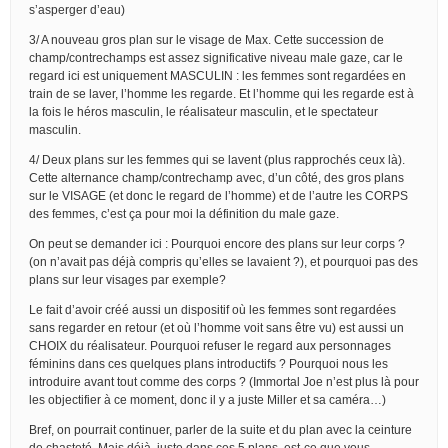
s’asperger d’eau)
3/ A nouveau gros plan sur le visage de Max. Cette succession de
champ/contrechamps est assez significative niveau male gaze, car le
regard ici est uniquement MASCULIN : les femmes sont regardées en
train de se laver, l’homme les regarde. Et l’homme qui les regarde est à
la fois le héros masculin, le réalisateur masculin, et le spectateur
masculin.
4/ Deux plans sur les femmes qui se lavent (plus rapprochés ceux là).
Cette alternance champ/contrechamp avec, d’un côté, des gros plans
sur le VISAGE (et donc le regard de l’homme) et de l’autre les CORPS
des femmes, c’est ça pour moi la définition du male gaze.
On peut se demander ici : Pourquoi encore des plans sur leur corps ?
(on n’avait pas déjà compris qu’elles se lavaient ?), et pourquoi pas des
plans sur leur visages par exemple?
Le fait d’avoir créé aussi un dispositif où les femmes sont regardées
sans regarder en retour (et où l’homme voit sans être vu) est aussi un
CHOIX du réalisateur. Pourquoi refuser le regard aux personnages
féminins dans ces quelques plans introductifs ? Pourquoi nous les
introduire avant tout comme des corps ? (Immortal Joe n’est plus là pour
les objectifier à ce moment, donc il y a juste Miller et sa caméra…)
Bref, on pourrait continuer, parler de la suite et du plan avec la ceinture
de chasteté. Mais déjà, juste dans ces 5 plans, est-ce que vous