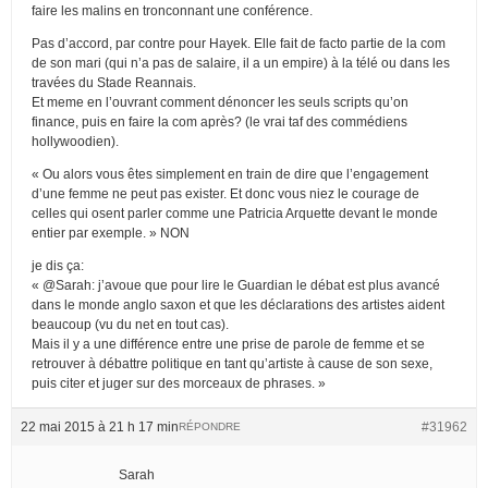
faire les malins en tronconnant une conférence.
Pas d’accord, par contre pour Hayek. Elle fait de facto partie de la com
de son mari (qui n’a pas de salaire, il a un empire) à la télé ou dans les
travées du Stade Reannais.
Et meme en l’ouvrant comment dénoncer les seuls scripts qu’on
finance, puis en faire la com après? (le vrai taf des commédiens
hollywoodien).
« Ou alors vous êtes simplement en train de dire que l’engagement
d’une femme ne peut pas exister. Et donc vous niez le courage de
celles qui osent parler comme une Patricia Arquette devant le monde
entier par exemple. » NON
je dis ça:
« @Sarah: j’avoue que pour lire le Guardian le débat est plus avancé
dans le monde anglo saxon et que les déclarations des artistes aident
beaucoup (vu du net en tout cas).
Mais il y a une différence entre une prise de parole de femme et se
retrouver à débattre politique en tant qu’artiste à cause de son sexe,
puis citer et juger sur des morceaux de phrases. »
22 mai 2015 à 21 h 17 min
#31962
RÉPONDRE
Sarah