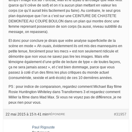
(parce qu’il crève de soif) et on n’a aucun plan mettant en valeur les
corps (ce qu’il aurait très facilement pu faire). Au contraire, le seul gros
plan équivoque que l’on a c’est sur une CEINTURE DE CHASTETE
DEMONTEE AU COUPE BOULON dans un plan qui montre donc une
femme reprenant possession de son corps (la aussi, niveau subtilité du
message, on repassera).
Et donc pour conclure je dirais que votre analyse superficielle de la
scène en mode « Ah ouais, évidemment ils ont mis des mannequins en
petite tenue, forcément pour les mecs » est non seulement ridicule et
démontre que non vous ne savez pas lire les images. Mais elle
témoigne également d’une grille de lecture de type « de toutes façons,
ça ne sera jamais assez », et c’est bien dommage, parce que vous
passez à coté d’un des films les plus critiques du monde actuel
(consumériste, sexiste et anti-écolo) de ces 10 dernières années.
PS : pour indice de comparaison, regardez comment Michael Bay filme
Rosie Huntington-Whiteley dans Transformers 3 et regardez comment
Miller la filme dans Mad Max. Si vous ne voyez pas de différence, je ne
peux rien pour vous.
22 mai 2015 à 15 h 41 min
#31957
RÉPONDRE
Paul Rigouste