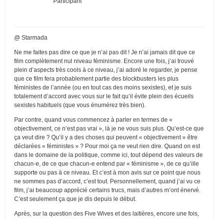
Participant
@ Starmada
Ne me faites pas dire ce que je n’ai pas dit ! Je n’ai jamais dit que ce
film complètement nul niveau féminisme. Encore une fois, j’ai trouvé
plein d’aspects très cools à ce niveau, j’ai adoré le regarder, je pense
que ce film fera probablement partie des blockbusters les plus
féministes de l’année (ou en tout cas des moins sexistes), et je suis
totalement d’accord avec vous sur le fait qu’il évite plein des écueils
sexistes habituels (que vous énumérez très bien).
Par contre, quand vous commencez à parler en termes de «
objectivement, ce n’est pas vrai », là je ne vous suis plus. Qu’est-ce que
ça veut dire ? Qu’il y a des choses qui peuvent « objectivement » être
déclarées « féministes » ? Pour moi ça ne veut rien dire. Quand on est
dans le domaine de la politique, comme ici, tout dépend des valeurs de
chacun-e, de ce que chacun-e entend par « féminisme », de ce qu’ille
supporte ou pas à ce niveau. Et c’est à mon avis sur ce point que nous
ne sommes pas d’accord, c’est tout. Personnellement, quand j’ai vu ce
film, j’ai beaucoup apprécié certains trucs, mais d’autres m’ont énervé.
C’est seulement ça que je dis depuis le début.
Après, sur la question des Five Wives et des laitières, encore une fois,