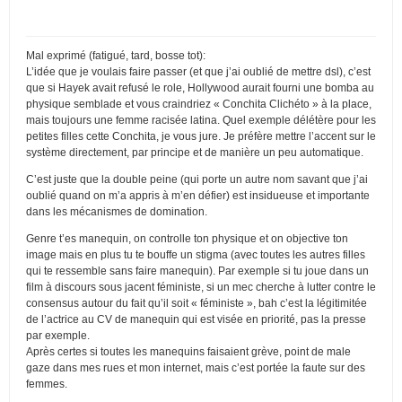
Mal exprimé (fatigué, tard, bosse tot):
L’idée que je voulais faire passer (et que j’ai oublié de mettre dsl), c’est
que si Hayek avait refusé le role, Hollywood aurait fourni une bomba au
physique semblade et vous craindriez « Conchita Clichéto » à la place,
mais toujours une femme racisée latina. Quel exemple délétère pour les
petites filles cette Conchita, je vous jure. Je préfère mettre l’accent sur le
système directement, par principe et de manière un peu automatique.
C’est juste que la double peine (qui porte un autre nom savant que j’ai
oublié quand on m’a appris à m’en défier) est insidueuse et importante
dans les mécanismes de domination.
Genre t’es manequin, on controlle ton physique et on objective ton
image mais en plus tu te bouffe un stigma (avec toutes les autres filles
qui te ressemble sans faire manequin). Par exemple si tu joue dans un
film à discours sous jacent féministe, si un mec cherche à lutter contre le
consensus autour du fait qu’il soit « féministe », bah c’est la légitimitée
de l’actrice au CV de manequin qui est visée en priorité, pas la presse
par exemple.
Après certes si toutes les manequins faisaient grève, point de male
gaze dans mes rues et mon internet, mais c’est portée la faute sur des
femmes.