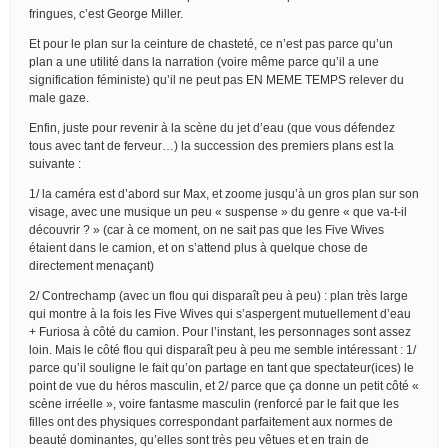
fringues, c’est George Miller.
Et pour le plan sur la ceinture de chasteté, ce n’est pas parce qu’un
plan a une utilité dans la narration (voire même parce qu’il a une
signification féministe) qu’il ne peut pas EN MEME TEMPS relever du
male gaze.
Enfin, juste pour revenir à la scène du jet d’eau (que vous défendez
tous avec tant de ferveur…) la succession des premiers plans est la
suivante :
1/ la caméra est d’abord sur Max, et zoome jusqu’à un gros plan sur son
visage, avec une musique un peu « suspense » du genre « que va-t-il
découvrir ? » (car à ce moment, on ne sait pas que les Five Wives
étaient dans le camion, et on s’attend plus à quelque chose de
directement menaçant)
2/ Contrechamp (avec un flou qui disparaît peu à peu) : plan très large
qui montre à la fois les Five Wives qui s’aspergent mutuellement d’eau
+ Furiosa à côté du camion. Pour l’instant, les personnages sont assez
loin. Mais le côté flou qui disparaît peu à peu me semble intéressant : 1/
parce qu’il souligne le fait qu’on partage en tant que spectateur(ices) le
point de vue du héros masculin, et 2/ parce que ça donne un petit côté «
scène irréelle », voire fantasme masculin (renforcé par le fait que les
filles ont des physiques correspondant parfaitement aux normes de
beauté dominantes, qu’elles sont très peu vêtues et en train de