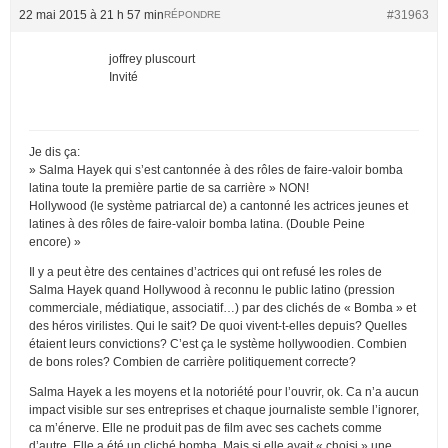
22 mai 2015 à 21 h 57 min
#31963
RÉPONDRE
joffrey pluscourt
Invité
Je dis ça:
» Salma Hayek qui s’est cantonnée à des rôles de faire-valoir bomba
latina toute la première partie de sa carrière » NON!
Hollywood (le système patriarcal de) a cantonné les actrices jeunes et
latines à des rôles de faire-valoir bomba latina. (Double Peine
encore) »
Il y a peut ètre des centaines d’actrices qui ont refusé les roles de
Salma Hayek quand Hollywood à reconnu le public latino (pression
commerciale, médiatique, associatif…) par des clichés de « Bomba » et
des héros virilistes. Qui le sait? De quoi vivent-t-elles depuis? Quelles
étaient leurs convictions? C’est ça le système hollywoodien. Combien
de bons roles? Combien de carrière politiquement correcte?
Salma Hayek a les moyens et la notoriété pour l’ouvrir, ok. Ca n’a aucun
impact visible sur ses entreprises et chaque journaliste semble l’ignorer,
ca m’énerve. Elle ne produit pas de film avec ses cachets comme
d’autre. Elle a été un cliché bomba. Mais si elle avait « choisi » une