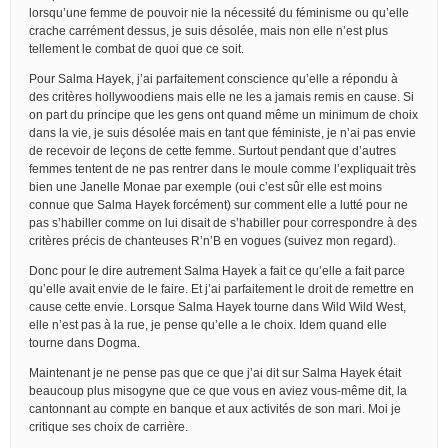
lorsqu’une femme de pouvoir nie la nécessité du féminisme ou qu’elle
crache carrément dessus, je suis désolée, mais non elle n’est plus
tellement le combat de quoi que ce soit.
Pour Salma Hayek, j’ai parfaitement conscience qu’elle a répondu à
des critères hollywoodiens mais elle ne les a jamais remis en cause. Si
on part du principe que les gens ont quand même un minimum de choix
dans la vie, je suis désolée mais en tant que féministe, je n’ai pas envie
de recevoir de leçons de cette femme. Surtout pendant que d’autres
femmes tentent de ne pas rentrer dans le moule comme l’expliquait très
bien une Janelle Monae par exemple (oui c’est sûr elle est moins
connue que Salma Hayek forcément) sur comment elle a lutté pour ne
pas s’habiller comme on lui disait de s’habiller pour correspondre à des
critères précis de chanteuses R’n’B en vogues (suivez mon regard).
Donc pour le dire autrement Salma Hayek a fait ce qu’elle a fait parce
qu’elle avait envie de le faire. Et j’ai parfaitement le droit de remettre en
cause cette envie. Lorsque Salma Hayek tourne dans Wild Wild West,
elle n’est pas à la rue, je pense qu’elle a le choix. Idem quand elle
tourne dans Dogma.
Maintenant je ne pense pas que ce que j’ai dit sur Salma Hayek était
beaucoup plus misogyne que ce que vous en aviez vous-même dit, la
cantonnant au compte en banque et aux activités de son mari. Moi je
critique ses choix de carrière.