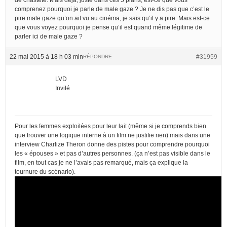
comprenez pourquoi je parle de male gaze ? Je ne dis pas que c’est le
pire male gaze qu’on ait vu au cinéma, je sais qu’il y a pire. Mais est-ce
que vous voyez pourquoi je pense qu’il est quand même légitime de
parler ici de male gaze ?
22 mai 2015 à 18 h 03 min
#31959
RÉPONDRE
LVD
Invité
Pour les femmes exploitées pour leur lait (même si je comprends bien
que trouver une logique interne à un film ne justifie rien) mais dans une
interview Charlize Theron donne des pistes pour comprendre pourquoi
les « épouses » et pas d’autres personnes. (ça n’est pas visible dans le
film, en tout cas je ne l’avais pas remarqué, mais ça explique la
tournure du scénario).