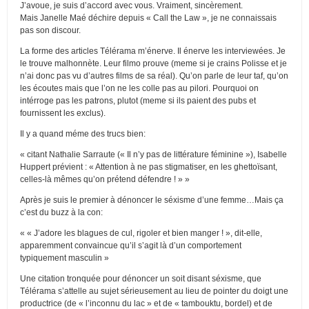
J’avoue, je suis d’accord avec vous. Vraiment, sincèrement.
Mais Janelle Maé déchire depuis « Call the Law », je ne connaissais
pas son discour.
La forme des articles Télérama m’énerve. Il énerve les interviewées. Je
le trouve malhonnète. Leur filmo prouve (meme si je crains Polisse et je
n’ai donc pas vu d’autres films de sa réal). Qu’on parle de leur taf, qu’on
les écoutes mais que l’on ne les colle pas au pilori. Pourquoi on
intérroge pas les patrons, plutot (meme si ils paient des pubs et
fournissent les exclus).
Il y a quand méme des trucs bien:
« citant Nathalie Sarraute (« Il n’y pas de littérature féminine »), Isabelle
Huppert prévient : « Attention à ne pas stigmatiser, en les ghettoïsant,
celles-là mêmes qu’on prétend défendre ! » »
Après je suis le premier à dénoncer le séxisme d’une femme…Mais ça
c’est du buzz à la con:
« « J’adore les blagues de cul, rigoler et bien manger ! », dit-elle,
apparemment convaincue qu’il s’agit là d’un comportement
typiquement masculin »
Une citation tronquée pour dénoncer un soit disant séxisme, que
Télérama s’attelle au sujet sérieusement au lieu de pointer du doigt une
productrice (de « l’inconnu du lac » et de « tambouktu, bordel) et de