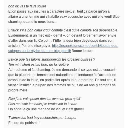
bon ok vas te faire foutre
Et on passe aux insultes à caractère sexuel, tout ça parce qu’on a
affaire à une femme qui s’habille sexy et couche avec qui elle veut! Slut-
shaming, quand tu nous tiens…
Et fuck s’il a bon cœur c’qui compte c’est qu’le compte soit dépensable
Evidemment, si un mec est « gentil », on devrait forcément avoir envie
d’aller dans son lit. Ce point, l’Elfe l’a déjà bien développé dans son
article « Poire le nice guy ».
http://lesquestionscomposent.fr/toutes-des-
salopes-ou-le-mythe-du-mec-trop-gentil/
Bonne lecture.
Est-ce que tes talons supporteront tes grosses cuisses ?
Ton mini short est au bord de la rupture
Aphrodisme et fat-shaming. Je me demande si ce type est au courant
que la plupart des femmes ont naturellement tendance à s’arrondir en
dessous de la taille, en particulier après la quarantaine. En tout cas, il
vient d’insulter la plupart des femmes de plus de 40 ans, y compris sa
propre mère.
Fixé j’me vois poser dessus avec un gros spliff
Fais moi voir les bails j’te ferais voir la luxure
On appelle ça une menace de viol et c’est grave!
T’aimes les bad boy recherchés par Interpol
Encore du poirisme!