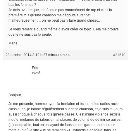
bas les femmes ?
Je dois avouer que je n’écoute pas énormément de rap et c’est la
première fois qu’une chanson me dégoute autant et
malheureusement… on ne peut pas y faire grand chose…
Je vous remercie quand même d’avoir créer ce topic. Cela me prouve
que je ne suis pas la seule.
Marie
28 octobre 2014 à 12 h 27 min
#21610
RÉPONDRE
Eric
Invité
Bonjour,
Je me présente, homme ayant la trentaine et écoutant les radios rocks
classiques, je tombe régulièrement sur cette chanson, et je suis toujours
aussi choqué à chaque fois qu’elle passe. C’est d’une violence sexiste
inouïe, mélange de jalousie mal placée, de volonté de définir ce qui est
(in)acceptable, tout en essayant de faussement garder une hauteur
morale (d’où le titre « je ne dirai rien »). Hypocrisie absolue, tous les