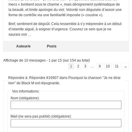
mecs « tombent sous le charme », mais dénigrement systématique de
la beauté, et limite apologie du viol. Volonté non déguisée d’assoir une
forme de contrôle via une familiarité imposée (« cousine »).
Bref, sentiment de dégoût. Cela ressemble à s’y méprendre à un début
d’islamite aiguë, à soigner d’urgence. Couvrez ce sein que je ne
saurais voir …
Auteur/e
Posts
Affichage de 10 messages - 1 par 15 (sur 154 au total)
1
2
3
…
9
10
11
→
Répondre à: Répondre #16907 dans Pourquoi la chanson "Je ne dirai
rien" de Black M est répugnante.
Vos informations:
Nom (obligatoire):
Mail (ne sera pas publié) (obligatoire):