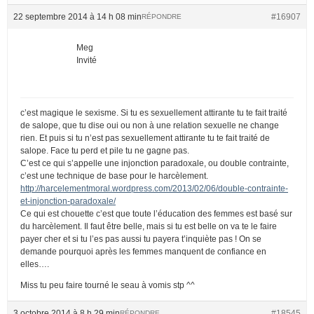
22 septembre 2014 à 14 h 08 min
#16907
RÉPONDRE
Meg
Invité
c’est magique le sexisme. Si tu es sexuellement attirante tu te fait traité
de salope, que tu dise oui ou non à une relation sexuelle ne change
rien. Et puis si tu n’est pas sexuellement attirante tu te fait traité de
salope. Face tu perd et pile tu ne gagne pas.
C’est ce qui s’appelle une injonction paradoxale, ou double contrainte,
c’est une technique de base pour le harcèlement.
http://harcelementmoral.wordpress.com/2013/02/06/double-contrainte-
et-injonction-paradoxale/
Ce qui est chouette c’est que toute l’éducation des femmes est basé sur
du harcèlement. Il faut être belle, mais si tu est belle on va te le faire
payer cher et si tu l’es pas aussi tu payera t’inquiète pas ! On se
demande pourquoi après les femmes manquent de confiance en
elles….
Miss tu peu faire tourné le seau à vomis stp ^^
3 octobre 2014 à 8 h 29 min
#18545
RÉPONDRE