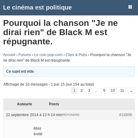
Le cinéma est politique
Pourquoi la chanson "Je ne
dirai rien" de Black M est
répugnante.
Accueil
›
Forums
›
Le coin pop-corn
›
Clips & Pubs
›
Pourquoi la chanson "Je
ne dirai rien" de Black M est répugnante.
Ce sujet est vide.
Affichage de 10 messages - 1 par 15 (sur 154 au total)
1
2
3
…
9
10
11
→
Auteur/e
Posts
22 septembre 2014 à 12 h 14 min
#16898
RÉPONDRE
Miss
Invité