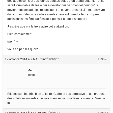
des adolescents et des jeunes adultes dotés d’un grand potentiel, et ce
serait formidable de les aider à développer ce potentiel pour qu’ils
deviennent des adultes respectueux et ouverts d’esprit. J’aimerais vivre
dans un monde où les adolescentes peuvent prendre leurs propres
décisions sans être traitées de « putes » ou de « salopes ».
J’espère que ma lettre a attiré votre attention.
Bien cordialement.
(nom) »
Vous en pensez quoi?
12 octobre 2014 à 9 h 41 min
#19626
RÉPONDRE
Meg
Invité
Elle me semble très bien ta lettre. Claire et pas agressive et qui propose
des solutions ouvertes. Je vais m’en servir pour faire la mienne. Merci à
toi.
15 octobre 2014 à 12 h 40 min
#19854
RÉPONDRE