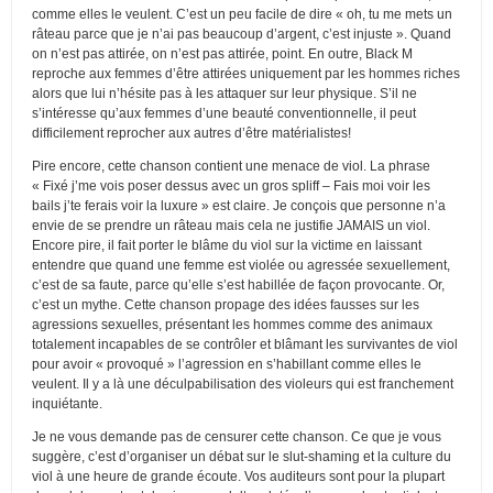
comme elles le veulent. C’est un peu facile de dire « oh, tu me mets un
râteau parce que je n’ai pas beaucoup d’argent, c’est injuste ». Quand
on n’est pas attirée, on n’est pas attirée, point. En outre, Black M
reproche aux femmes d’être attirées uniquement par les hommes riches
alors que lui n’hésite pas à les attaquer sur leur physique. S’il ne
s’intéresse qu’aux femmes d’une beauté conventionnelle, il peut
difficilement reprocher aux autres d’être matérialistes!
Pire encore, cette chanson contient une menace de viol. La phrase
« Fixé j’me vois poser dessus avec un gros spliff – Fais moi voir les
bails j’te ferais voir la luxure » est claire. Je conçois que personne n’a
envie de se prendre un râteau mais cela ne justifie JAMAIS un viol.
Encore pire, il fait porter le blâme du viol sur la victime en laissant
entendre que quand une femme est violée ou agressée sexuellement,
c’est de sa faute, parce qu’elle s’est habillée de façon provocante. Or,
c’est un mythe. Cette chanson propage des idées fausses sur les
agressions sexuelles, présentant les hommes comme des animaux
totalement incapables de se contrôler et blâmant les survivantes de viol
pour avoir « provoqué » l’agression en s’habillant comme elles le
veulent. Il y a là une déculpabilisation des violeurs qui est franchement
inquiétante.
Je ne vous demande pas de censurer cette chanson. Ce que je vous
suggère, c’est d’organiser un débat sur le slut-shaming et la culture du
viol à une heure de grande écoute. Vos auditeurs sont pour la plupart