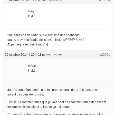
meg
Invité
une émission de radio sur le sexisme des chansons
[audio src="http://radiodici.com/emissions/FFF/FFF1440-
41parcequetesbonne.mp3" /]
19 octobre 2014 à 20 h 11 min
#20061
RÉPONDRE
Marie
Invité
Je m’étonne également que les propos tenus dans la chanson ne
soient pas plus dénoncés.
Les seuls commentaires que je vois sont des commentaires dénonçant
les publicités du clip et je trouve ça affligeant.
Comment peut-on laisser des « chanteurs » insulter et mettre au plus