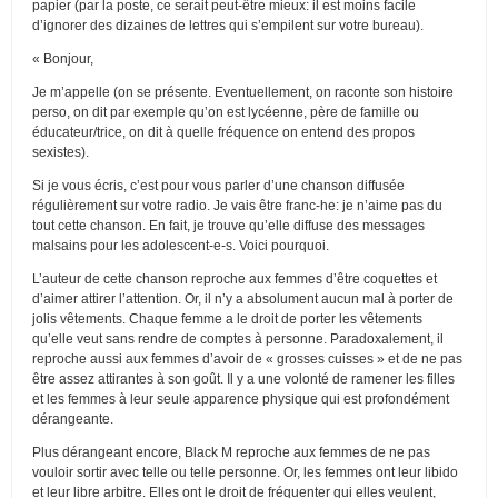
papier (par la poste, ce serait peut-être mieux: il est moins facile
d’ignorer des dizaines de lettres qui s’empilent sur votre bureau).
« Bonjour,
Je m’appelle (on se présente. Eventuellement, on raconte son histoire
perso, on dit par exemple qu’on est lycéenne, père de famille ou
éducateur/trice, on dit à quelle fréquence on entend des propos
sexistes).
Si je vous écris, c’est pour vous parler d’une chanson diffusée
régulièrement sur votre radio. Je vais être franc-he: je n’aime pas du
tout cette chanson. En fait, je trouve qu’elle diffuse des messages
malsains pour les adolescent-e-s. Voici pourquoi.
L’auteur de cette chanson reproche aux femmes d’être coquettes et
d’aimer attirer l’attention. Or, il n’y a absolument aucun mal à porter de
jolis vêtements. Chaque femme a le droit de porter les vêtements
qu’elle veut sans rendre de comptes à personne. Paradoxalement, il
reproche aussi aux femmes d’avoir de « grosses cuisses » et de ne pas
être assez attirantes à son goût. Il y a une volonté de ramener les filles
et les femmes à leur seule apparence physique qui est profondément
dérangeante.
Plus dérangeant encore, Black M reproche aux femmes de ne pas
vouloir sortir avec telle ou telle personne. Or, les femmes ont leur libido
et leur libre arbitre. Elles ont le droit de fréquenter qui elles veulent,