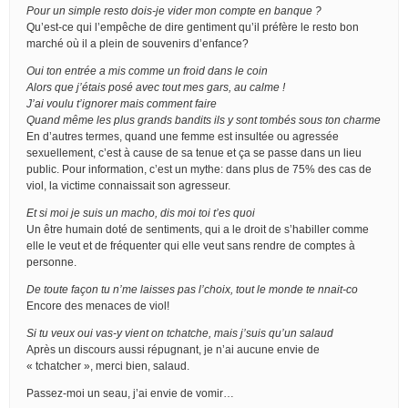
Pour un simple resto dois-je vider mon compte en banque ?
Qu’est-ce qui l’empêche de dire gentiment qu’il préfère le resto bon
marché où il a plein de souvenirs d’enfance?
Oui ton entrée a mis comme un froid dans le coin
Alors que j’étais posé avec tout mes gars, au calme !
J’ai voulu t’ignorer mais comment faire
Quand même les plus grands bandits ils y sont tombés sous ton charme
En d’autres termes, quand une femme est insultée ou agressée
sexuellement, c’est à cause de sa tenue et ça se passe dans un lieu
public. Pour information, c’est un mythe: dans plus de 75% des cas de
viol, la victime connaissait son agresseur.
Et si moi je suis un macho, dis moi toi t’es quoi
Un être humain doté de sentiments, qui a le droit de s’habiller comme
elle le veut et de fréquenter qui elle veut sans rendre de comptes à
personne.
De toute façon tu n’me laisses pas l’choix, tout le monde te nnait-co
Encore des menaces de viol!
Si tu veux oui vas-y vient on tchatche, mais j’suis qu’un salaud
Après un discours aussi répugnant, je n’ai aucune envie de
« tchatcher », merci bien, salaud.
Passez-moi un seau, j’ai envie de vomir…