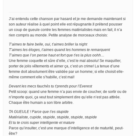
J’ai entendu cette chanson par hasard et je me demande maintenant si
son auteur réalise à quel point elle est répugnante.Il prétend pousser
un coup de gueule contre les femmes matérialistes mais en fait, il n’a
rien compris au monde. Petite analyse de morceaux choisis:
T’aimes te faire belle, oui, t’aimes briller la night
T’aimes les éloges, t’aimes quand les hommes te remarquent
T’aimes que l’on pense haut et fort que t’es la plus oohh…
Une femme coquette et sûre d’elle, c’est le mal absolu! Se maquiller,
porter de jolis vêtements et aimer ça, c’est un crime! La tenue d’une
femme doit absolument être validée par un homme; si elle choisit elle-
même comment elle s’habille, c’est mal!
Devant les mecs fauchés tu t’prends pour l’Everest
Petit scoop: quand une femme n’a pas envie de coucher, de sortir ou de
n’importe quoi, ça veut tout simplement dire qu’elle n’est pas attirée.
Chaque être humain a son libre arbitre.
TA GUEULE ! Parce que t’es stupide
Matérialiste, cupide, stupide, stupide, stupide, stupide
Et tu te crois super intelligente et mature
Parce qu’insulter, c’est une marque d’intelligence et de maturité, peut-
être?