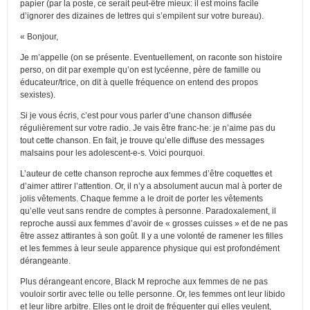
papier (par la poste, ce serait peut-être mieux: il est moins facile
d’ignorer des dizaines de lettres qui s’empilent sur votre bureau).
« Bonjour,
Je m’appelle (on se présente. Eventuellement, on raconte son histoire
perso, on dit par exemple qu’on est lycéenne, père de famille ou
éducateur/trice, on dit à quelle fréquence on entend des propos
sexistes).
Si je vous écris, c’est pour vous parler d’une chanson diffusée
régulièrement sur votre radio. Je vais être franc-he: je n’aime pas du
tout cette chanson. En fait, je trouve qu’elle diffuse des messages
malsains pour les adolescent-e-s. Voici pourquoi.
L’auteur de cette chanson reproche aux femmes d’être coquettes et
d’aimer attirer l’attention. Or, il n’y a absolument aucun mal à porter de
jolis vêtements. Chaque femme a le droit de porter les vêtements
qu’elle veut sans rendre de comptes à personne. Paradoxalement, il
reproche aussi aux femmes d’avoir de « grosses cuisses » et de ne pas
être assez attirantes à son goût. Il y a une volonté de ramener les filles
et les femmes à leur seule apparence physique qui est profondément
dérangeante.
Plus dérangeant encore, Black M reproche aux femmes de ne pas
vouloir sortir avec telle ou telle personne. Or, les femmes ont leur libido
et leur libre arbitre. Elles ont le droit de fréquenter qui elles veulent,