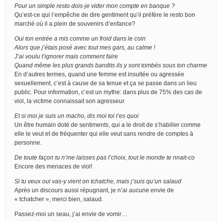
Pour un simple resto dois-je vider mon compte en banque ?
Qu’est-ce qui l’empêche de dire gentiment qu’il préfère le resto bon
marché où il a plein de souvenirs d’enfance?
Oui ton entrée a mis comme un froid dans le coin
Alors que j’étais posé avec tout mes gars, au calme !
J’ai voulu t’ignorer mais comment faire
Quand même les plus grands bandits ils y sont tombés sous ton charme
En d’autres termes, quand une femme est insultée ou agressée
sexuellement, c’est à cause de sa tenue et ça se passe dans un lieu
public. Pour information, c’est un mythe: dans plus de 75% des cas de
viol, la victime connaissait son agresseur.
Et si moi je suis un macho, dis moi toi t’es quoi
Un être humain doté de sentiments, qui a le droit de s’habiller comme
elle le veut et de fréquenter qui elle veut sans rendre de comptes à
personne.
De toute façon tu n’me laisses pas l’choix, tout le monde te nnait-co
Encore des menaces de viol!
Si tu veux oui vas-y vient on tchatche, mais j’suis qu’un salaud
Après un discours aussi répugnant, je n’ai aucune envie de
« tchatcher », merci bien, salaud.
Passez-moi un seau, j’ai envie de vomir…