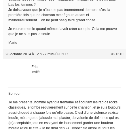
bas les femmes ?
Je dois avouer que je n’écoute pas énormément de rap et c’est la
première fois qu’une chanson me dégoute autant et
malheureusement… on ne peut pas y faire grand chose…
Je vous remercie quand même d’avoir créer ce topic. Cela me prouve
que je ne suis pas la seule.
Marie
28 octobre 2014 à 12 h 27 min
#21610
RÉPONDRE
Eric
Invité
Bonjour,
Je me présente, homme ayant la trentaine et écoutant les radios rocks
classiques, je tombe régulièrement sur cette chanson, et je suis toujours
aussi choqué à chaque fois qu’elle passe. C’est d’une violence sexiste
inouïe, mélange de jalousie mal placée, de volonté de définir ce qui est
(in)acceptable, tout en essayant de faussement garder une hauteur
morale (d’où le titre « je ne dirai rien »). Hypocrisie absolue, tous les