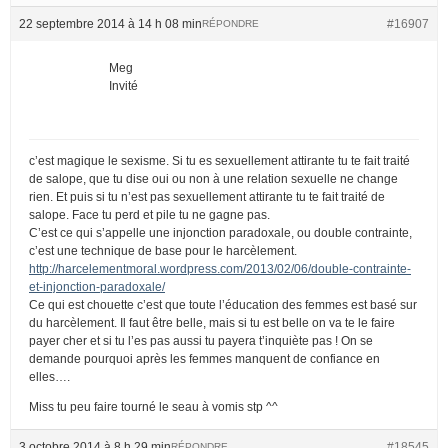
22 septembre 2014 à 14 h 08 min
#16907
RÉPONDRE
Meg
Invité
c’est magique le sexisme. Si tu es sexuellement attirante tu te fait traité
de salope, que tu dise oui ou non à une relation sexuelle ne change
rien. Et puis si tu n’est pas sexuellement attirante tu te fait traité de
salope. Face tu perd et pile tu ne gagne pas.
C’est ce qui s’appelle une injonction paradoxale, ou double contrainte,
c’est une technique de base pour le harcèlement.
http://harcelementmoral.wordpress.com/2013/02/06/double-contrainte-
et-injonction-paradoxale/
Ce qui est chouette c’est que toute l’éducation des femmes est basé sur
du harcèlement. Il faut être belle, mais si tu est belle on va te le faire
payer cher et si tu l’es pas aussi tu payera t’inquiète pas ! On se
demande pourquoi après les femmes manquent de confiance en
elles….
Miss tu peu faire tourné le seau à vomis stp ^^
3 octobre 2014 à 8 h 29 min
#18545
RÉPONDRE