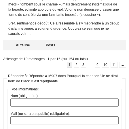
mecs « tombent sous le charme », mais dénigrement systématique de
la beauté, et limite apologie du viol. Volonté non déguisée d’assoir une
forme de contrôle via une familiarité imposée (« cousine »).
Bref, sentiment de dégoût. Cela ressemble à s’y méprendre à un début
d’islamite aiguë, à soigner d’urgence. Couvrez ce sein que je ne
saurais voir …
Auteur/e
Posts
Affichage de 10 messages - 1 par 15 (sur 154 au total)
1
2
3
…
9
10
11
→
Répondre à: Répondre #16907 dans Pourquoi la chanson "Je ne dirai
rien" de Black M est répugnante.
Vos informations:
Nom (obligatoire):
Mail (ne sera pas publié) (obligatoire):