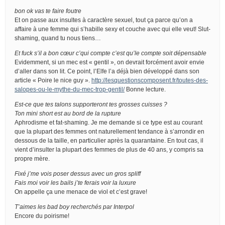
bon ok vas te faire foutre
Et on passe aux insultes à caractère sexuel, tout ça parce qu’on a
affaire à une femme qui s’habille sexy et couche avec qui elle veut! Slut-
shaming, quand tu nous tiens…
Et fuck s’il a bon cœur c’qui compte c’est qu’le compte soit dépensable
Evidemment, si un mec est « gentil », on devrait forcément avoir envie
d’aller dans son lit. Ce point, l’Elfe l’a déjà bien développé dans son
article « Poire le nice guy ».
http://lesquestionscomposent.fr/toutes-des-
salopes-ou-le-mythe-du-mec-trop-gentil/
Bonne lecture.
Est-ce que tes talons supporteront tes grosses cuisses ?
Ton mini short est au bord de la rupture
Aphrodisme et fat-shaming. Je me demande si ce type est au courant
que la plupart des femmes ont naturellement tendance à s’arrondir en
dessous de la taille, en particulier après la quarantaine. En tout cas, il
vient d’insulter la plupart des femmes de plus de 40 ans, y compris sa
propre mère.
Fixé j’me vois poser dessus avec un gros spliff
Fais moi voir les bails j’te ferais voir la luxure
On appelle ça une menace de viol et c’est grave!
T’aimes les bad boy recherchés par Interpol
Encore du poirisme!