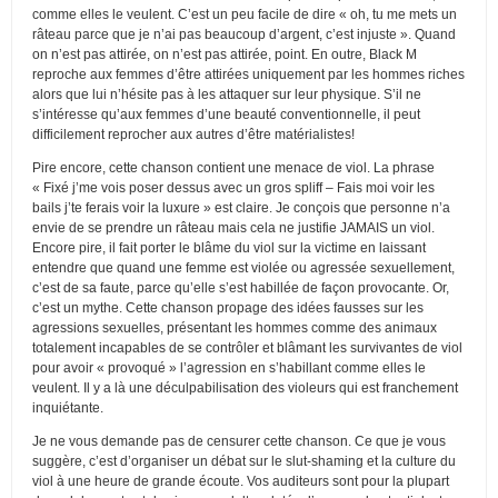
comme elles le veulent. C’est un peu facile de dire « oh, tu me mets un
râteau parce que je n’ai pas beaucoup d’argent, c’est injuste ». Quand
on n’est pas attirée, on n’est pas attirée, point. En outre, Black M
reproche aux femmes d’être attirées uniquement par les hommes riches
alors que lui n’hésite pas à les attaquer sur leur physique. S’il ne
s’intéresse qu’aux femmes d’une beauté conventionnelle, il peut
difficilement reprocher aux autres d’être matérialistes!
Pire encore, cette chanson contient une menace de viol. La phrase
« Fixé j’me vois poser dessus avec un gros spliff – Fais moi voir les
bails j’te ferais voir la luxure » est claire. Je conçois que personne n’a
envie de se prendre un râteau mais cela ne justifie JAMAIS un viol.
Encore pire, il fait porter le blâme du viol sur la victime en laissant
entendre que quand une femme est violée ou agressée sexuellement,
c’est de sa faute, parce qu’elle s’est habillée de façon provocante. Or,
c’est un mythe. Cette chanson propage des idées fausses sur les
agressions sexuelles, présentant les hommes comme des animaux
totalement incapables de se contrôler et blâmant les survivantes de viol
pour avoir « provoqué » l’agression en s’habillant comme elles le
veulent. Il y a là une déculpabilisation des violeurs qui est franchement
inquiétante.
Je ne vous demande pas de censurer cette chanson. Ce que je vous
suggère, c’est d’organiser un débat sur le slut-shaming et la culture du
viol à une heure de grande écoute. Vos auditeurs sont pour la plupart