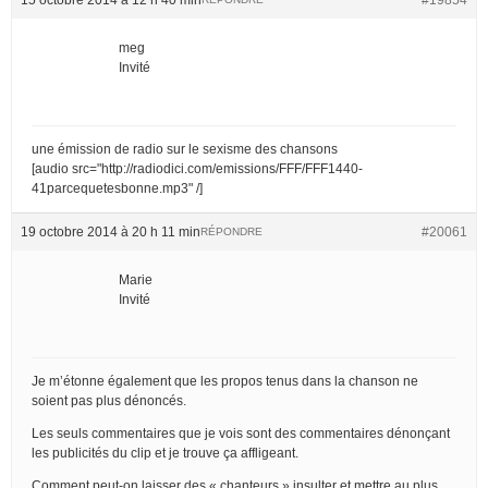
meg
Invité
une émission de radio sur le sexisme des chansons
[audio src="http://radiodici.com/emissions/FFF/FFF1440-
41parcequetesbonne.mp3" /]
19 octobre 2014 à 20 h 11 min
#20061
RÉPONDRE
Marie
Invité
Je m’étonne également que les propos tenus dans la chanson ne
soient pas plus dénoncés.
Les seuls commentaires que je vois sont des commentaires dénonçant
les publicités du clip et je trouve ça affligeant.
Comment peut-on laisser des « chanteurs » insulter et mettre au plus