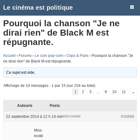
Le cinéma est politique
Pourquoi la chanson "Je ne
dirai rien" de Black M est
répugnante.
Accueil
›
Forums
›
Le coin pop-corn
›
Clips & Pubs
›
Pourquoi la chanson "Je
ne dirai rien" de Black M est répugnante.
Ce sujet est vide.
Affichage de 10 messages - 1 par 15 (sur 154 au total)
1
2
3
…
9
10
11
→
Auteur/e
Posts
22 septembre 2014 à 12 h 14 min
#16898
RÉPONDRE
Miss
Invité