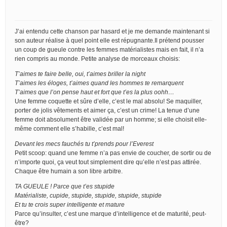
J’ai entendu cette chanson par hasard et je me demande maintenant si
son auteur réalise à quel point elle est répugnante.Il prétend pousser
un coup de gueule contre les femmes matérialistes mais en fait, il n’a
rien compris au monde. Petite analyse de morceaux choisis:
T’aimes te faire belle, oui, t’aimes briller la night
T’aimes les éloges, t’aimes quand les hommes te remarquent
T’aimes que l’on pense haut et fort que t’es la plus oohh…
Une femme coquette et sûre d’elle, c’est le mal absolu! Se maquiller,
porter de jolis vêtements et aimer ça, c’est un crime! La tenue d’une
femme doit absolument être validée par un homme; si elle choisit elle-
même comment elle s’habille, c’est mal!
Devant les mecs fauchés tu t’prends pour l’Everest
Petit scoop: quand une femme n’a pas envie de coucher, de sortir ou de
n’importe quoi, ça veut tout simplement dire qu’elle n’est pas attirée.
Chaque être humain a son libre arbitre.
TA GUEULE ! Parce que t’es stupide
Matérialiste, cupide, stupide, stupide, stupide, stupide
Et tu te crois super intelligente et mature
Parce qu’insulter, c’est une marque d’intelligence et de maturité, peut-
être?