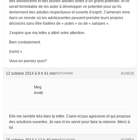
des adolescents et des jeunes adultes dotés d’un grand potentiel, et ce
serait formidable de les aider à développer ce potentiel pour qu’ils
deviennent des adultes respectueux et ouverts d’esprit. J’aimerais vivre
dans un monde où les adolescentes peuvent prendre leurs propres
décisions sans être traitées de « putes » ou de « salopes ».
J’espère que ma lettre a attiré votre attention.
Bien cordialement.
(nom) »
Vous en pensez quoi?
12 octobre 2014 à 9 h 41 min
#19626
RÉPONDRE
Meg
Invité
Elle me semble très bien ta lettre. Claire et pas agressive et qui propose
des solutions ouvertes. Je vais m’en servir pour faire la mienne. Merci à
toi.
15 octobre 2014 à 12 h 40 min
#19854
RÉPONDRE