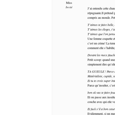
Miss
Invité
J’ai entendu cette chan
répugnante.Il prétend p
compris au monde. Pet
T’aimes te faire belle, 
T’aimes les éloges, t
T’aimes que l’on pense
Une femme coquette et s
c’est un crime! La ten
comment elle s’habille,
Devant les mecs fauché
Petit scoop: quand une
simplement dire qu’elle
TA GUEULE ! Parce qu
Matérialiste, cupide, s
Et tu te crois super int
Parce qu’insulter, c’es
bon ok vas te faire fou
Et on passe aux insulte
couche avec qui elle 
Et fuck s’il a bon cœu
Evidemment, si un mec e