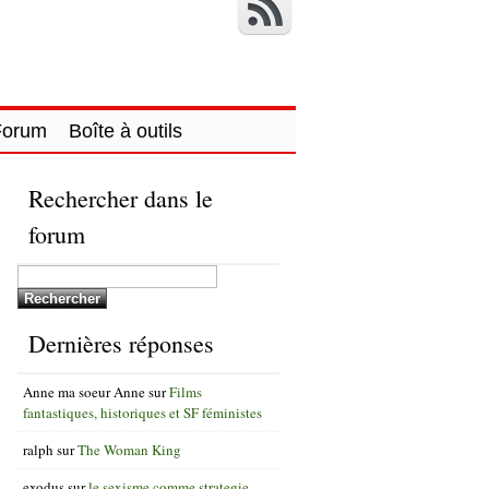
Forum
Boîte à outils
Rechercher dans le
forum
Dernières réponses
Anne ma soeur Anne
sur
Films
fantastiques, historiques et SF féministes
ralph
sur
The Woman King
exodus
sur
le sexisme comme strategie