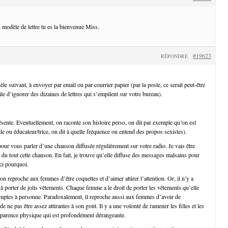
 modèle de lettre tu es la bienvenue Miss.
#19623
RÉPONDRE
e suivant, à envoyer par email ou par courrier papier (par la poste, ce serait peut-être
ile d’ignorer des dizaines de lettres qui s’empilent sur votre bureau).
ésente. Eventuellement, on raconte son histoire perso, on dit par exemple qu’on est
le ou éducateur/trice, on dit à quelle fréquence on entend des propos sexistes).
 pour vous parler d’une chanson diffusée régulièrement sur votre radio. Je vais être
 du tout cette chanson. En fait, je trouve qu’elle diffuse des messages malsains pour
ici pourquoi.
on reproche aux femmes d’être coquettes et d’aimer attirer l’attention. Or, il n’y a
 porter de jolis vêtements. Chaque femme a le droit de porter les vêtements qu’elle
mptes à personne. Paradoxalement, il reproche aussi aux femmes d’avoir de
e ne pas être assez attirantes à son goût. Il y a une volonté de ramener les filles et les
pparence physique qui est profondément dérangeante.