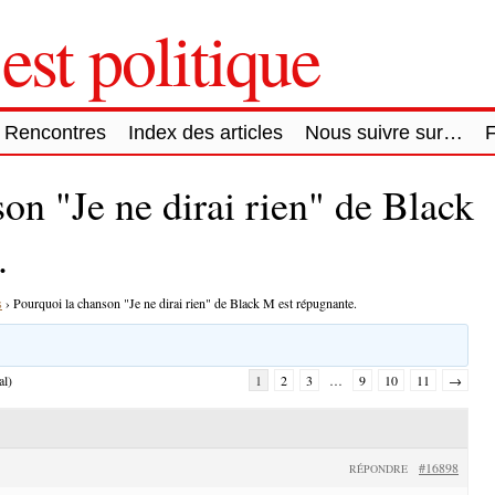
est politique
Rencontres
Index des articles
Nous suivre sur…
on "Je ne dirai rien" de Black
.
s
›
Pourquoi la chanson "Je ne dirai rien" de Black M est répugnante.
al)
1
2
3
…
9
10
11
→
#16898
RÉPONDRE