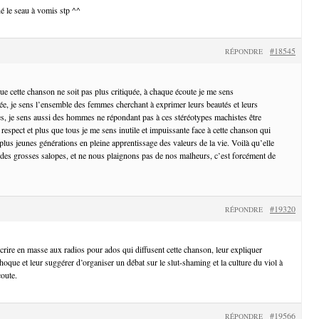
né le seau à vomis stp ^^
#18545
RÉPONDRE
e cette chanson ne soit pas plus critiquée, à chaque écoute je me sens
ée, je sens l’ensemble des femmes cherchant à exprimer leurs beautés et leurs
s, je sens aussi des hommes ne répondant pas à ces stéréotypes machistes être
n respect et plus que tous je me sens inutile et impuissante face à cette chanson qui
 plus jeunes générations en pleine apprentissage des valeurs de la vie. Voilà qu’elle
s des grosses salopes, et ne nous plaignons pas de nos malheurs, c’est forcément de
#19320
RÉPONDRE
écrire en masse aux radios pour ados qui diffusent cette chanson, leur expliquer
oque et leur suggérer d’organiser un débat sur le slut-shaming et la culture du viol à
oute.
#19566
RÉPONDRE