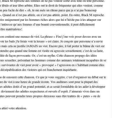
, Black M reproche aux femmes de ne pas vouloir sortir avec telle ou telle personne.
 libido et leur libre arbitre. Elles ont le droit de fréquenter qui elles veulent, comme
 un peu facile de dire « oh, tu me mets un râteau parce que je n’ai pas beaucoup
 ». Quand on n’est pas attirée, on n’est pas attirée, point. En outre, Black M reproche
rées uniquement par les hommes riches alors que lui n’hésite pas à les attaquer sur
 s’intéresse qu’aux femmes d’une beauté conventionnelle, il peut difficilement
être matérialistes!
nson contient une menace de viol. La phrase « Fixé j’me vois poser dessus avec un
oir les bails j’te ferais voir la luxure » est claire. Je conçois que personne n’a envie
 mais cela ne justifie JAMAIS un viol. Encore pire, il fait porter le blâme du viol sur
 entendre que quand une femme est violée ou agressée sexuellement, c’est de sa faute,
billée de façon provocante. Or, c’est un mythe. Cette chanson propage des idées
ions sexuelles, présentant les hommes comme des animaux totalement incapables de se
es survivantes de viol pour avoir « provoqué » l’agression en s’habillant comme elles
ne déculpabilisation des violeurs qui est franchement inquiétante.
 de censurer cette chanson. Ce que je vous suggère, c’est d’organiser un débat sur le
ure du viol à une heure de grande écoute. Vos auditeurs sont pour la plupart des
es adultes dotés d’un grand potentiel, et ce serait formidable de les aider à développer
s deviennent des adultes respectueux et ouverts d’esprit. J’aimerais vivre dans un
tes peuvent prendre leurs propres décisions sans être traitées de « putes » ou de
 attiré votre attention.