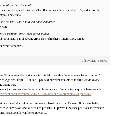
cho, dis moi toi t’es quoi
sentiments, qui a le droit de s’habiller comme elle le veut et de fréquenter qui elle
omptes à personne.
laisses pas l’choix, tout le monde te nnait-co
 viol!
ent on tchatche, mais j’suis qu’un salaud
i répugnant, je n’ai aucune envie de « tchatcher », merci bien, salaud.
’ai envie de vomir…
#16907
RÉPONDRE
e. Si tu es sexuellement attirante tu te fait traité de salope, que tu dise oui ou non à
 change rien. Et puis si tu n’est pas sexuellement attirante tu te fait traité de salope.
 ne gagne pas.
une injonction paradoxale, ou double contrainte, c’est une technique de base pour le
rcelementmoral.wordpress.com/2013/02/06/double-contrainte-et-injonction-
st que toute l’éducation des femmes est basé sur du harcèlement. Il faut être belle,
va te le faire payer cher et si tu l’es pas aussi tu payera t’inquiète pas ! On se demande
mmes manquent de confiance en elles….