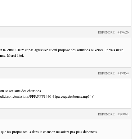
#19626
RÉPONDRE
n ta lettre. Claire et pas agressive et qui propose des solutions ouvertes. Je vais m’en
enne. Merci à toi.
#19854
RÉPONDRE
 sur le sexisme des chansons
diodici.com/emissions/FFF/FFF1440-41parcequetesbonne.mp3" /]
#20061
RÉPONDRE
que les propos tenus dans la chanson ne soient pas plus dénoncés.