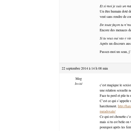
Et si moi je suis un ma
Un être humain doté de 
veut sans rendre de c
De toute façon tu n’me 
Encore des menaces de
Si tu veux oui vas-y vi
Après un discours auss
Passez-moi un seau, j
22 septembre 2014 à 14 h 08 min
Meg
Invité
c’est magique le sexism
une relation sexuelle ne
Face tu perd et pile tu
C’est ce qui s’appelle 
harcèlement.
http://ha
paradoxale/
Ce qui est chouette c’e
mais si tu est belle on 
pourquoi après les fe