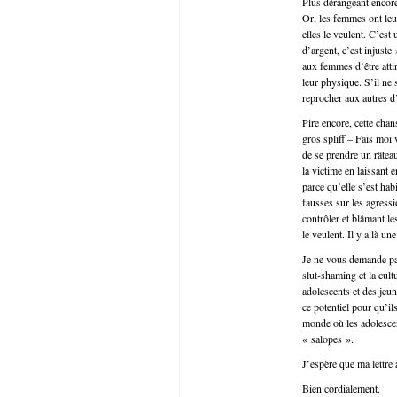
Plus dérangeant encore
Or, les femmes ont leur
elles le veulent. C’est
d’argent, c’est injuste
aux femmes d’être atti
leur physique. S’il ne
reprocher aux autres d’
Pire encore, cette cha
gros spliff – Fais moi v
de se prendre un râteau
la victime en laissant
parce qu’elle s’est ha
fausses sur les agress
contrôler et blâmant l
le veulent. Il y a là u
Je ne vous demande pas
slut-shaming et la cult
adolescents et des jeun
ce potentiel pour qu’il
monde où les adolescen
« salopes ».
J’espère que ma lettre a
Bien cordialement.