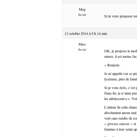
Meg
Invité
Si tu veux proposer un
12 octobre 2014 à 9 h 14 min
Miss
Invité
OK, je propose le modèl
mieux: il est moins fac
« Bonjour,
Je m’appelle (on se pr
lycéenne, père de famil
Si je vous écris, c’est
franc-he: je n’aime pas
les adolescent-e-s. Vo
L’auteur de cette chans
absolument aucun mal à
veut sans rendre de co
« grosses cuisses » et d
femmes à leur seule a