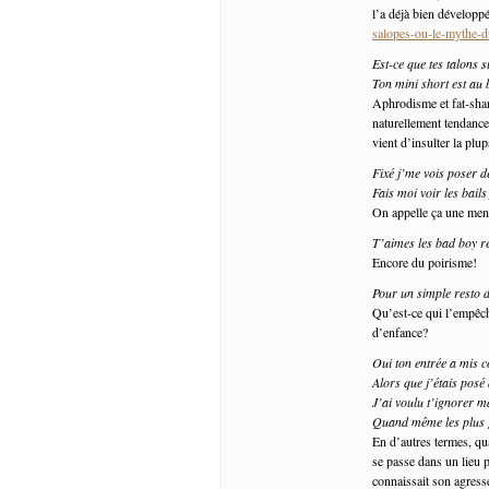
l’a déjà bien développé
salopes-ou-le-mythe-d
Est-ce que tes talons 
Ton mini short est au 
Aphrodisme et fat-sham
naturellement tendance à
vient d’insulter la pl
Fixé j’me vois poser d
Fais moi voir les bails 
On appelle ça une mena
T’aimes les bad boy r
Encore du poirisme!
Pour un simple resto 
Qu’est-ce qui l’empêch
d’enfance?
Oui ton entrée a mis 
Alors que j’étais posé
J’ai voulu t’ignorer 
Quand même les plus g
En d’autres termes, qu
se passe dans un lieu 
connaissait son agress