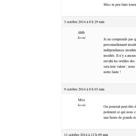
Miss tu peu faire tour
3 octobre 2014 à 8 h 29 min
lilith
Invité
Je ne comprends pas qu
personnellement insult
indépendances insultée
insultés. Il n’y a aucu
envahi les oreilles des
sera leur valeur : nou
notre faute !
9 octobre 2014 à 8 h 03 min
Miss
Invité
On pourrait peut-être 
poliment ce qui nous ch
une heure de grande éc
11 octobre 2014 à 12 h 09 min