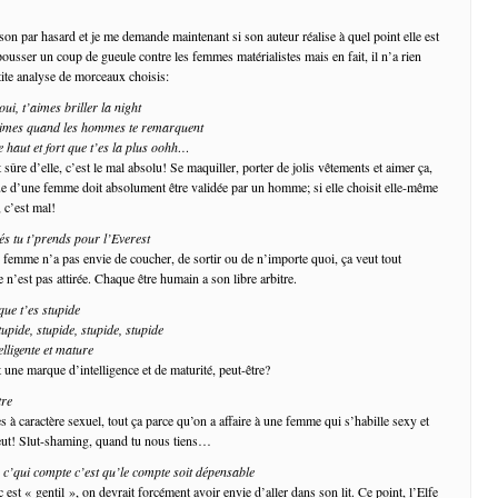
son par hasard et je me demande maintenant si son auteur réalise à quel point elle est
ousser un coup de gueule contre les femmes matérialistes mais en fait, il n’a rien
ite analyse de morceaux choisis:
oui, t’aimes briller la night
’aimes quand les hommes te remarquent
 haut et fort que t’es la plus oohh…
ûre d’elle, c’est le mal absolu! Se maquiller, porter de jolis vêtements et aimer ça,
ue d’une femme doit absolument être validée par un homme; si elle choisit elle-même
 c’est mal!
s tu t’prends pour l’Everest
 femme n’a pas envie de coucher, de sortir ou de n’importe quoi, ça veut tout
 n’est pas attirée. Chaque être humain a son libre arbitre.
e t’es stupide
tupide, stupide, stupide, stupide
elligente et mature
t une marque d’intelligence et de maturité, peut-être?
tre
s à caractère sexuel, tout ça parce qu’on a affaire à une femme qui s’habille sexy et
veut! Slut-shaming, quand tu nous tiens…
r c’qui compte c’est qu’le compte soit dépensable
st « gentil », on devrait forcément avoir envie d’aller dans son lit. Ce point, l’Elfe