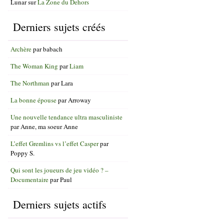
Lunar
sur
La Zone du Dehors
Derniers sujets créés
Archère
par
babach
The Woman King
par
Liam
The Northman
par
Lara
La bonne épouse
par
Arroway
Une nouvelle tendance ultra masculiniste
par
Anne, ma soeur Anne
L’effet Gremlins vs l’effet Casper
par
Poppy S.
Qui sont les joueurs de jeu vidéo ? –
Documentaire
par
Paul
Derniers sujets actifs