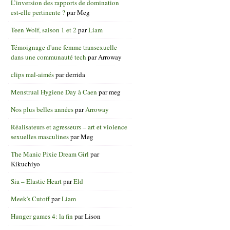
L’inversion des rapports de domination
est-elle pertinente ?
par
Meg
Teen Wolf, saison 1 et 2
par
Liam
Témoignage d'une femme transexuelle
dans une communauté tech
par
Arroway
clips mal-aimés
par
derrida
Menstrual Hygiene Day à Caen
par
meg
Nos plus belles années
par
Arroway
Réalisateurs et agresseurs – art et violence
sexuelles masculines
par
Meg
The Manic Pixie Dream Girl
par
Kikuchiyo
Sia – Elastic Heart
par
Eld
Meek's Cutoff
par
Liam
Hunger games 4: la fin
par
Lison