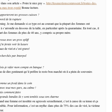
 dans son article « Poire le nice guy ».
http://lesquestionscomposent.fr/toutes-des-
u-mec-trop-gentil/
Bonne lecture.
supporteront tes grosses cuisses ?
bord de la rupture
ing. Je me demande si ce type est au courant que la plupart des femmes ont
 s’arrondir en dessous de la taille, en particulier après la quarantaine. En tout cas, il
upart des femmes de plus de 40 ans, y compris sa propre mère.
essus avec un gros spliff
j’te ferais voir la luxure
ce de viol et c’est grave!
echerchés par Interpol
dois-je vider mon compte en banque ?
e de dire gentiment qu’il préfère le resto bon marché où il a plein de souvenirs
comme un froid dans le coin
 avec tout mes gars, au calme !
mais comment faire
rands bandits ils y sont tombés sous ton charme
and une femme est insultée ou agressée sexuellement, c’est à cause de sa tenue et ça
public. Pour information, c’est un mythe: dans plus de 75% des cas de viol, la victime
eur.