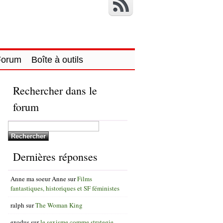
Forum
Boîte à outils
Rechercher dans le
forum
Dernières réponses
Anne ma soeur Anne
sur
Films
fantastiques, historiques et SF féministes
ralph
sur
The Woman King
exodus
sur
le sexisme comme strategie