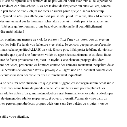
, Black M reproche aux femmes de ne pas vouloir sortir avec telle ou telle personne.
 libido et leur libre arbitre. Elles ont le droit de fréquenter qui elles veulent, comme
 un peu facile de dire « oh, tu me mets un râteau parce que je n’ai pas beaucoup
 ». Quand on n’est pas attirée, on n’est pas attirée, point. En outre, Black M reproche
rées uniquement par les hommes riches alors que lui n’hésite pas à les attaquer sur
 s’intéresse qu’aux femmes d’une beauté conventionnelle, il peut difficilement
être matérialistes!
nson contient une menace de viol. La phrase « Fixé j’me vois poser dessus avec un
oir les bails j’te ferais voir la luxure » est claire. Je conçois que personne n’a envie
 mais cela ne justifie JAMAIS un viol. Encore pire, il fait porter le blâme du viol sur
 entendre que quand une femme est violée ou agressée sexuellement, c’est de sa faute,
billée de façon provocante. Or, c’est un mythe. Cette chanson propage des idées
ions sexuelles, présentant les hommes comme des animaux totalement incapables de se
es survivantes de viol pour avoir « provoqué » l’agression en s’habillant comme elles
ne déculpabilisation des violeurs qui est franchement inquiétante.
 de censurer cette chanson. Ce que je vous suggère, c’est d’organiser un débat sur le
ure du viol à une heure de grande écoute. Vos auditeurs sont pour la plupart des
es adultes dotés d’un grand potentiel, et ce serait formidable de les aider à développer
s deviennent des adultes respectueux et ouverts d’esprit. J’aimerais vivre dans un
tes peuvent prendre leurs propres décisions sans être traitées de « putes » ou de
 attiré votre attention.