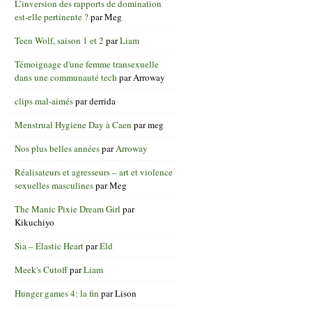
L’inversion des rapports de domination
est-elle pertinente ?
par
Meg
Teen Wolf, saison 1 et 2
par
Liam
Témoignage d'une femme transexuelle
dans une communauté tech
par
Arroway
clips mal-aimés
par
derrida
Menstrual Hygiene Day à Caen
par
meg
Nos plus belles années
par
Arroway
Réalisateurs et agresseurs – art et violence
sexuelles masculines
par
Meg
The Manic Pixie Dream Girl
par
Kikuchiyo
Sia – Elastic Heart
par
Eld
Meek's Cutoff
par
Liam
Hunger games 4: la fin
par
Lison