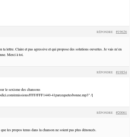
#19626
RÉPONDRE
n ta lettre. Claire et pas agressive et qui propose des solutions ouvertes. Je vais m’en
enne. Merci à toi.
#19854
RÉPONDRE
 sur le sexisme des chansons
diodici.com/emissions/FFF/FFF1440-41parcequetesbonne.mp3" /]
#20061
RÉPONDRE
que les propos tenus dans la chanson ne soient pas plus dénoncés.