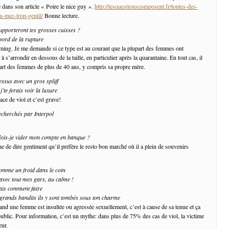
 dans son article « Poire le nice guy ».
http://lesquestionscomposent.fr/toutes-des-
u-mec-trop-gentil/
Bonne lecture.
supporteront tes grosses cuisses ?
bord de la rupture
ing. Je me demande si ce type est au courant que la plupart des femmes ont
 s’arrondir en dessous de la taille, en particulier après la quarantaine. En tout cas, il
upart des femmes de plus de 40 ans, y compris sa propre mère.
essus avec un gros spliff
j’te ferais voir la luxure
ce de viol et c’est grave!
echerchés par Interpol
dois-je vider mon compte en banque ?
e de dire gentiment qu’il préfère le resto bon marché où il a plein de souvenirs
comme un froid dans le coin
 avec tout mes gars, au calme !
mais comment faire
rands bandits ils y sont tombés sous ton charme
and une femme est insultée ou agressée sexuellement, c’est à cause de sa tenue et ça
public. Pour information, c’est un mythe: dans plus de 75% des cas de viol, la victime
eur.