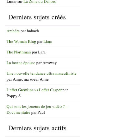
Lunar
sur
La Zone du Dehors
Derniers sujets créés
Archère
par
babach
The Woman King
par
Liam
The Northman
par
Lara
La bonne épouse
par
Arroway
Une nouvelle tendance ultra masculiniste
par
Anne, ma soeur Anne
L’effet Gremlins vs l’effet Casper
par
Poppy S.
Qui sont les joueurs de jeu vidéo ? –
Documentaire
par
Paul
Derniers sujets actifs