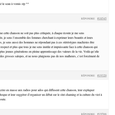
né le seau à vomis stp ^^
#18545
RÉPONDRE
e cette chanson ne soit pas plus critiquée, à chaque écoute je me sens
ée, je sens l’ensemble des femmes cherchant à exprimer leurs beautés et leurs
s, je sens aussi des hommes ne répondant pas à ces stéréotypes machistes être
n respect et plus que tous je me sens inutile et impuissante face à cette chanson qui
 plus jeunes générations en pleine apprentissage des valeurs de la vie. Voilà qu’elle
s des grosses salopes, et ne nous plaignons pas de nos malheurs, c’est forcément de
#19320
RÉPONDRE
écrire en masse aux radios pour ados qui diffusent cette chanson, leur expliquer
oque et leur suggérer d’organiser un débat sur le slut-shaming et la culture du viol à
oute.
#19566
RÉPONDRE