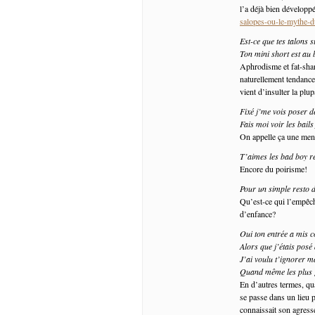
l’a déjà bien développé
salopes-ou-le-mythe-d
Est-ce que tes talons 
Ton mini short est au 
Aphrodisme et fat-sham
naturellement tendance à
vient d’insulter la pl
Fixé j’me vois poser d
Fais moi voir les bails 
On appelle ça une mena
T’aimes les bad boy r
Encore du poirisme!
Pour un simple resto 
Qu’est-ce qui l’empêch
d’enfance?
Oui ton entrée a mis 
Alors que j’étais posé
J’ai voulu t’ignorer 
Quand même les plus g
En d’autres termes, qu
se passe dans un lieu 
connaissait son agress