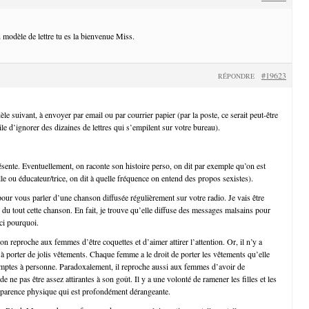
 modèle de lettre tu es la bienvenue Miss.
#19623
RÉPONDRE
e suivant, à envoyer par email ou par courrier papier (par la poste, ce serait peut-être
ile d’ignorer des dizaines de lettres qui s’empilent sur votre bureau).
ésente. Eventuellement, on raconte son histoire perso, on dit par exemple qu’on est
le ou éducateur/trice, on dit à quelle fréquence on entend des propos sexistes).
 pour vous parler d’une chanson diffusée régulièrement sur votre radio. Je vais être
 du tout cette chanson. En fait, je trouve qu’elle diffuse des messages malsains pour
ici pourquoi.
on reproche aux femmes d’être coquettes et d’aimer attirer l’attention. Or, il n’y a
 porter de jolis vêtements. Chaque femme a le droit de porter les vêtements qu’elle
mptes à personne. Paradoxalement, il reproche aussi aux femmes d’avoir de
e ne pas être assez attirantes à son goût. Il y a une volonté de ramener les filles et les
pparence physique qui est profondément dérangeante.