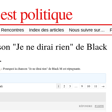
est politique
Rencontres
Index des articles
Nous suivre sur…
on "Je ne dirai rien" de Black
.
s
›
Pourquoi la chanson "Je ne dirai rien" de Black M est répugnante.
al)
1
2
3
…
9
10
11
→
#16898
RÉPONDRE