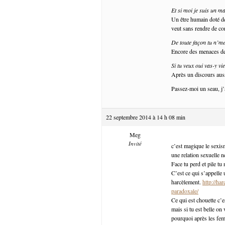
Et si moi je suis un ma
Un être humain doté de 
veut sans rendre de c
De toute façon tu n’me 
Encore des menaces de
Si tu veux oui vas-y vi
Après un discours auss
Passez-moi un seau, j
22 septembre 2014 à 14 h 08 min
Meg
Invité
c’est magique le sexism
une relation sexuelle ne
Face tu perd et pile tu
C’est ce qui s’appelle 
harcèlement.
http://ha
paradoxale/
Ce qui est chouette c’e
mais si tu est belle on 
pourquoi après les fe