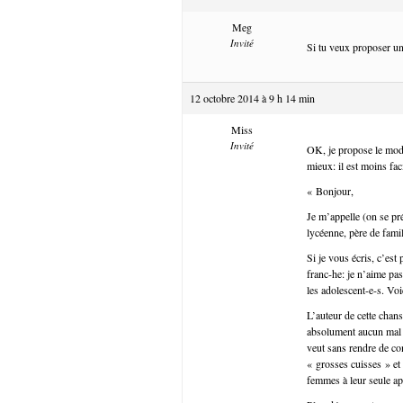
Meg
Invité
Si tu veux proposer un
12 octobre 2014 à 9 h 14 min
Miss
Invité
OK, je propose le modèl
mieux: il est moins fac
« Bonjour,
Je m’appelle (on se pr
lycéenne, père de famil
Si je vous écris, c’est
franc-he: je n’aime pas
les adolescent-e-s. Vo
L’auteur de cette chans
absolument aucun mal à
veut sans rendre de co
« grosses cuisses » et d
femmes à leur seule a