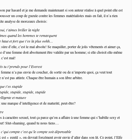
son par hasard et je me demande maintenant si son auteur réalise à quel point elle est
ousser un coup de gueule contre les femmes matérialistes mais en fait, il n’a rien
ite analyse de morceaux choisis:
oui, t’aimes briller la night
’aimes quand les hommes te remarquent
 haut et fort que t’es la plus oohh…
ûre d’elle, c’est le mal absolu! Se maquiller, porter de jolis vêtements et aimer ça,
ue d’une femme doit absolument être validée par un homme; si elle choisit elle-même
 c’est mal!
s tu t’prends pour l’Everest
 femme n’a pas envie de coucher, de sortir ou de n’importe quoi, ça veut tout
 n’est pas attirée. Chaque être humain a son libre arbitre.
e t’es stupide
tupide, stupide, stupide, stupide
elligente et mature
t une marque d’intelligence et de maturité, peut-être?
tre
s à caractère sexuel, tout ça parce qu’on a affaire à une femme qui s’habille sexy et
veut! Slut-shaming, quand tu nous tiens…
r c’qui compte c’est qu’le compte soit dépensable
st « gentil », on devrait forcément avoir envie d’aller dans son lit. Ce point, l’Elfe