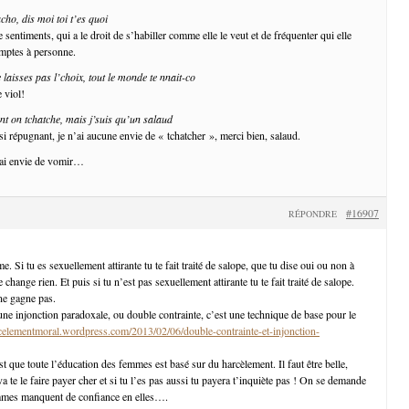
cho, dis moi toi t’es quoi
sentiments, qui a le droit de s’habiller comme elle le veut et de fréquenter qui elle
omptes à personne.
laisses pas l’choix, tout le monde te nnait-co
 viol!
ent on tchatche, mais j’suis qu’un salaud
i répugnant, je n’ai aucune envie de « tchatcher », merci bien, salaud.
’ai envie de vomir…
#16907
RÉPONDRE
e. Si tu es sexuellement attirante tu te fait traité de salope, que tu dise oui ou non à
 change rien. Et puis si tu n’est pas sexuellement attirante tu te fait traité de salope.
 ne gagne pas.
une injonction paradoxale, ou double contrainte, c’est une technique de base pour le
rcelementmoral.wordpress.com/2013/02/06/double-contrainte-et-injonction-
st que toute l’éducation des femmes est basé sur du harcèlement. Il faut être belle,
va te le faire payer cher et si tu l’es pas aussi tu payera t’inquiète pas ! On se demande
mmes manquent de confiance en elles….