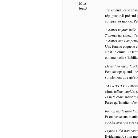
Miss
Invité
J’ai entendu cette chan
répugnante.Il prétend p
compris au monde. Pet
T’aimes te faire belle, 
T’aimes les éloges, t
T’aimes que l’on pense
Une femme coquette et s
c’est un crime! La ten
comment elle s’habille,
Devant les mecs fauché
Petit scoop: quand une
simplement dire qu’elle
TA GUEULE ! Parce qu
Matérialiste, cupide, s
Et tu te crois super int
Parce qu’insulter, c’es
bon ok vas te faire fou
Et on passe aux insulte
couche avec qui elle 
Et fuck s’il a bon cœu
Evidemment, si un mec e