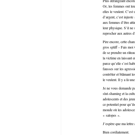
Plus dérangeant encore
Or, les femmes ont leur
elles le veulent. C’est
d’argent, c’est injuste
aux femmes d’être atti
leur physique. S’il ne
reprocher aux autres d’
Pire encore, cette cha
gros spliff – Fais moi v
de se prendre un râteau
la victime en laissant
parce qu’elle s’est ha
fausses sur les agress
contrôler et blâmant l
le veulent. Il y a là u
Je ne vous demande pas
slut-shaming et la cult
adolescents et des jeun
ce potentiel pour qu’il
monde où les adolescen
« salopes ».
J’espère que ma lettre a
Bien cordialement.