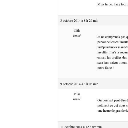
Miss tu peu faire tour
3 octobre 2014 à 8 h 29 min
lilith
Invité
Je ne comprends pas qu
personnellement insult
indépendances insultée
insultés. Il n’y a aucu
envahi les oreilles des
sera leur valeur : nou
notre faute !
9 octobre 2014 à 8 h 03 min
Miss
Invité
On pourrait peut-être 
poliment ce qui nous ch
une heure de grande éc
11 octobre 2014 à 12 h 09 min