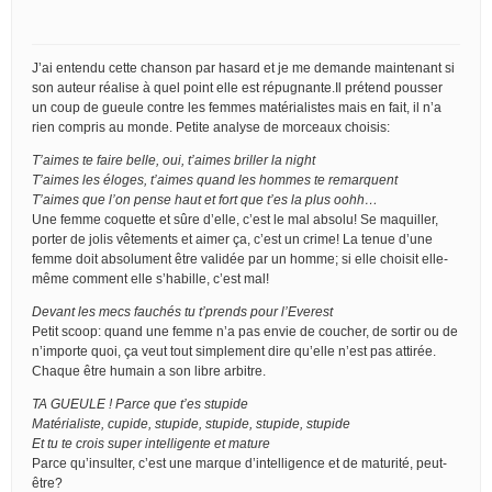
J’ai entendu cette chanson par hasard et je me demande maintenant si
son auteur réalise à quel point elle est répugnante.Il prétend pousser
un coup de gueule contre les femmes matérialistes mais en fait, il n’a
rien compris au monde. Petite analyse de morceaux choisis:
T’aimes te faire belle, oui, t’aimes briller la night
T’aimes les éloges, t’aimes quand les hommes te remarquent
T’aimes que l’on pense haut et fort que t’es la plus oohh…
Une femme coquette et sûre d’elle, c’est le mal absolu! Se maquiller,
porter de jolis vêtements et aimer ça, c’est un crime! La tenue d’une
femme doit absolument être validée par un homme; si elle choisit elle-
même comment elle s’habille, c’est mal!
Devant les mecs fauchés tu t’prends pour l’Everest
Petit scoop: quand une femme n’a pas envie de coucher, de sortir ou de
n’importe quoi, ça veut tout simplement dire qu’elle n’est pas attirée.
Chaque être humain a son libre arbitre.
TA GUEULE ! Parce que t’es stupide
Matérialiste, cupide, stupide, stupide, stupide, stupide
Et tu te crois super intelligente et mature
Parce qu’insulter, c’est une marque d’intelligence et de maturité, peut-
être?