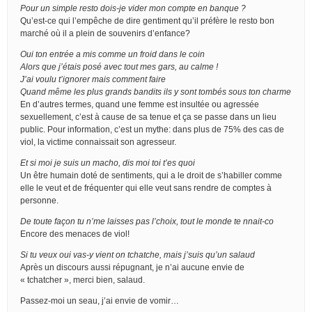
Pour un simple resto dois-je vider mon compte en banque ?
Qu’est-ce qui l’empêche de dire gentiment qu’il préfère le resto bon
marché où il a plein de souvenirs d’enfance?
Oui ton entrée a mis comme un froid dans le coin
Alors que j’étais posé avec tout mes gars, au calme !
J’ai voulu t’ignorer mais comment faire
Quand même les plus grands bandits ils y sont tombés sous ton charme
En d’autres termes, quand une femme est insultée ou agressée
sexuellement, c’est à cause de sa tenue et ça se passe dans un lieu
public. Pour information, c’est un mythe: dans plus de 75% des cas de
viol, la victime connaissait son agresseur.
Et si moi je suis un macho, dis moi toi t’es quoi
Un être humain doté de sentiments, qui a le droit de s’habiller comme
elle le veut et de fréquenter qui elle veut sans rendre de comptes à
personne.
De toute façon tu n’me laisses pas l’choix, tout le monde te nnait-co
Encore des menaces de viol!
Si tu veux oui vas-y vient on tchatche, mais j’suis qu’un salaud
Après un discours aussi répugnant, je n’ai aucune envie de
« tchatcher », merci bien, salaud.
Passez-moi un seau, j’ai envie de vomir…