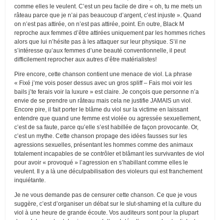
comme elles le veulent. C’est un peu facile de dire « oh, tu me mets un
râteau parce que je n’ai pas beaucoup d’argent, c’est injuste ». Quand
on n’est pas attirée, on n’est pas attirée, point. En outre, Black M
reproche aux femmes d’être attirées uniquement par les hommes riches
alors que lui n’hésite pas à les attaquer sur leur physique. S’il ne
s’intéresse qu’aux femmes d’une beauté conventionnelle, il peut
difficilement reprocher aux autres d’être matérialistes!
Pire encore, cette chanson contient une menace de viol. La phrase
« Fixé j’me vois poser dessus avec un gros spliff – Fais moi voir les
bails j’te ferais voir la luxure » est claire. Je conçois que personne n’a
envie de se prendre un râteau mais cela ne justifie JAMAIS un viol.
Encore pire, il fait porter le blâme du viol sur la victime en laissant
entendre que quand une femme est violée ou agressée sexuellement,
c’est de sa faute, parce qu’elle s’est habillée de façon provocante. Or,
c’est un mythe. Cette chanson propage des idées fausses sur les
agressions sexuelles, présentant les hommes comme des animaux
totalement incapables de se contrôler et blâmant les survivantes de viol
pour avoir « provoqué » l’agression en s’habillant comme elles le
veulent. Il y a là une déculpabilisation des violeurs qui est franchement
inquiétante.
Je ne vous demande pas de censurer cette chanson. Ce que je vous
suggère, c’est d’organiser un débat sur le slut-shaming et la culture du
viol à une heure de grande écoute. Vos auditeurs sont pour la plupart