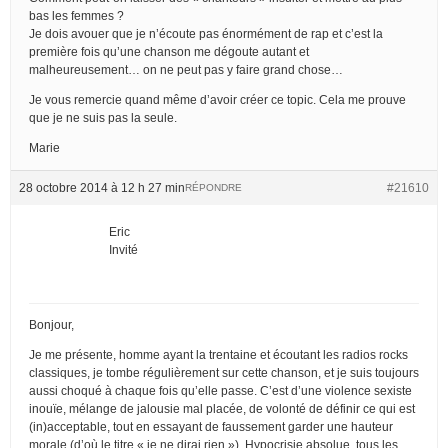
bas les femmes ?
Je dois avouer que je n’écoute pas énormément de rap et c’est la
première fois qu’une chanson me dégoute autant et
malheureusement… on ne peut pas y faire grand chose…
Je vous remercie quand même d’avoir créer ce topic. Cela me prouve
que je ne suis pas la seule.
Marie
28 octobre 2014 à 12 h 27 min
#21610
RÉPONDRE
Eric
Invité
Bonjour,
Je me présente, homme ayant la trentaine et écoutant les radios rocks
classiques, je tombe régulièrement sur cette chanson, et je suis toujours
aussi choqué à chaque fois qu’elle passe. C’est d’une violence sexiste
inouïe, mélange de jalousie mal placée, de volonté de définir ce qui est
(in)acceptable, tout en essayant de faussement garder une hauteur
morale (d’où le titre « je ne dirai rien »). Hypocrisie absolue, tous les