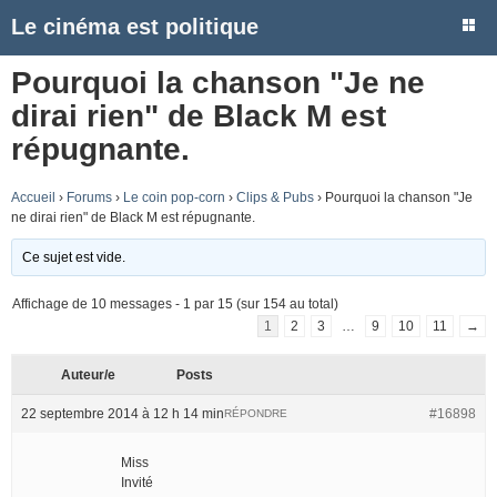
Le cinéma est politique
Pourquoi la chanson "Je ne
dirai rien" de Black M est
répugnante.
Accueil
›
Forums
›
Le coin pop-corn
›
Clips & Pubs
›
Pourquoi la chanson "Je
ne dirai rien" de Black M est répugnante.
Ce sujet est vide.
Affichage de 10 messages - 1 par 15 (sur 154 au total)
1
2
3
…
9
10
11
→
Auteur/e
Posts
22 septembre 2014 à 12 h 14 min
#16898
RÉPONDRE
Miss
Invité