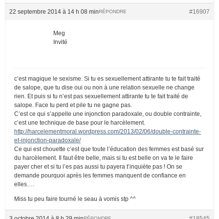
22 septembre 2014 à 14 h 08 min
#16907
RÉPONDRE
Meg
Invité
c’est magique le sexisme. Si tu es sexuellement attirante tu te fait traité
de salope, que tu dise oui ou non à une relation sexuelle ne change
rien. Et puis si tu n’est pas sexuellement attirante tu te fait traité de
salope. Face tu perd et pile tu ne gagne pas.
C’est ce qui s’appelle une injonction paradoxale, ou double contrainte,
c’est une technique de base pour le harcèlement.
http://harcelementmoral.wordpress.com/2013/02/06/double-contrainte-
et-injonction-paradoxale/
Ce qui est chouette c’est que toute l’éducation des femmes est basé sur
du harcèlement. Il faut être belle, mais si tu est belle on va te le faire
payer cher et si tu l’es pas aussi tu payera t’inquiète pas ! On se
demande pourquoi après les femmes manquent de confiance en
elles….
Miss tu peu faire tourné le seau à vomis stp ^^
3 octobre 2014 à 8 h 29 min
#18545
RÉPONDRE