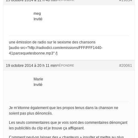
meg
Invité
une émission de radio sur le sexisme des chansons
[audio src="http://radiodici.com/emissions/FFF/FFF1440-
41parcequetesbonne.mp3" /]
19 octobre 2014 à 20 h 11 min
#20061
RÉPONDRE
Marie
Invité
Je m’étonne également que les propos tenus dans la chanson ne
soient pas plus dénoncés.
Les seuls commentaires que je vois sont des commentaires dénonçant
les publicités du clip et je trouve ça affligeant.
Comment peut-on laisser des « chanteurs » insulter et mettre au plus