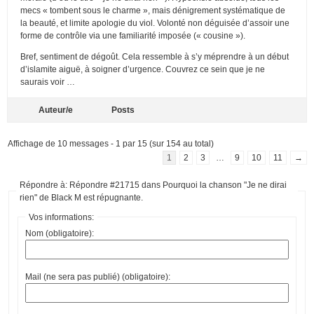
mecs « tombent sous le charme », mais dénigrement systématique de
la beauté, et limite apologie du viol. Volonté non déguisée d’assoir une
forme de contrôle via une familiarité imposée (« cousine »).
Bref, sentiment de dégoût. Cela ressemble à s’y méprendre à un début
d’islamite aiguë, à soigner d’urgence. Couvrez ce sein que je ne
saurais voir …
Auteur/e
Posts
Affichage de 10 messages - 1 par 15 (sur 154 au total)
1
2
3
…
9
10
11
→
Répondre à: Répondre #21715 dans Pourquoi la chanson "Je ne dirai
rien" de Black M est répugnante.
Vos informations:
Nom (obligatoire):
Mail (ne sera pas publié) (obligatoire):