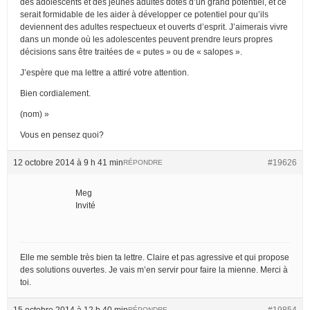
des adolescents et des jeunes adultes dotés d’un grand potentiel, et ce
serait formidable de les aider à développer ce potentiel pour qu’ils
deviennent des adultes respectueux et ouverts d’esprit. J’aimerais vivre
dans un monde où les adolescentes peuvent prendre leurs propres
décisions sans être traitées de « putes » ou de « salopes ».
J’espère que ma lettre a attiré votre attention.
Bien cordialement.
(nom) »
Vous en pensez quoi?
12 octobre 2014 à 9 h 41 min
#19626
RÉPONDRE
Meg
Invité
Elle me semble très bien ta lettre. Claire et pas agressive et qui propose
des solutions ouvertes. Je vais m’en servir pour faire la mienne. Merci à
toi.
15 octobre 2014 à 12 h 40 min
#19854
RÉPONDRE