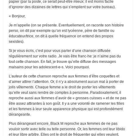
papier (par la poste, ce serait peut-être mieux: il est moins facile
d’ignorer des dizaines de lettres qui s’empilent sur votre bureau).
« Bonjour,
Je m’appelle (on se présente. Eventuellement, on raconte son histoire
perso, on dit par exemple qu’on est lycéenne, père de famille ou
éducateur/trice, on dit à quelle fréquence on entend des propos
sexistes).
Si je vous écris, c’est pour vous parler d’une chanson diffusée
régulièrement sur votre radio. Je vais être franc-he: je n’aime pas du
tout cette chanson. En fait, je trouve qu’elle diffuse des messages
malsains pour les adolescent-e-s. Voici pourquoi.
L’auteur de cette chanson reproche aux femmes d’être coquettes et
d’aimer attirer l’attention. Or, il n’y a absolument aucun mal à porter de
jolis vêtements. Chaque femme a le droit de porter les vêtements
qu’elle veut sans rendre de comptes à personne. Paradoxalement, il
reproche aussi aux femmes d’avoir de « grosses cuisses » et de ne pas
être assez attirantes à son goût. Il y a une volonté de ramener les filles
et les femmes à leur seule apparence physique qui est profondément
dérangeante.
Plus dérangeant encore, Black M reproche aux femmes de ne pas
vouloir sortir avec telle ou telle personne. Or, les femmes ont leur libido
et leur libre arbitre. Elles ont le droit de fréquenter qui elles veulent,