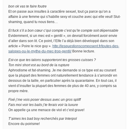
bon ok vas te faire foutre
Et on passe aux insultes à caractère sexuel, tout ça parce qu’on a
affaire à une femme qui s’habille sexy et couche avec qui elle veut! Slut-
shaming, quand tu nous tiens…
Et fuck s’il a bon cœur c’qui compte c’est qu’le compte soit dépensable
Evidemment, si un mec est « gentil », on devrait forcément avoir envie
d’aller dans son lit. Ce point, l’Elfe l’a déjà bien développé dans son
article « Poire le nice guy ».
http://lesquestionscomposent.fr/toutes-des-
salopes-ou-le-mythe-du-mec-trop-gentil/
Bonne lecture.
Est-ce que tes talons supporteront tes grosses cuisses ?
Ton mini short est au bord de la rupture
Aphrodisme et fat-shaming. Je me demande si ce type est au courant
que la plupart des femmes ont naturellement tendance à s’arrondir en
dessous de la taille, en particulier après la quarantaine. En tout cas, il
vient d’insulter la plupart des femmes de plus de 40 ans, y compris sa
propre mère.
Fixé j’me vois poser dessus avec un gros spliff
Fais moi voir les bails j’te ferais voir la luxure
On appelle ça une menace de viol et c’est grave!
T’aimes les bad boy recherchés par Interpol
Encore du poirisme!