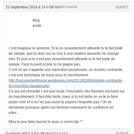
22 septembre 2014 à 14 h 08 min
#16907
RÉPONDRE
Meg
Invité
c’est magique le sexisme. Si tu es sexuellement attirante tu te fait traité
de salope, que tu dise oui ou non à une relation sexuelle ne change
rien. Et puis si tu n’est pas sexuellement attirante tu te fait traité de
salope. Face tu perd et pile tu ne gagne pas.
C’est ce qui s’appelle une injonction paradoxale, ou double contrainte,
c’est une technique de base pour le harcèlement.
http://harcelementmoral.wordpress.com/2013/02/06/double-contrainte-
et-injonction-paradoxale/
Ce qui est chouette c’est que toute l’éducation des femmes est basé sur
du harcèlement. Il faut être belle, mais si tu est belle on va te le faire
payer cher et si tu l’es pas aussi tu payera t’inquiète pas ! On se
demande pourquoi après les femmes manquent de confiance en
elles….
Miss tu peu faire tourné le seau à vomis stp ^^
3 octobre 2014 à 8 h 29 min
#18545
RÉPONDRE