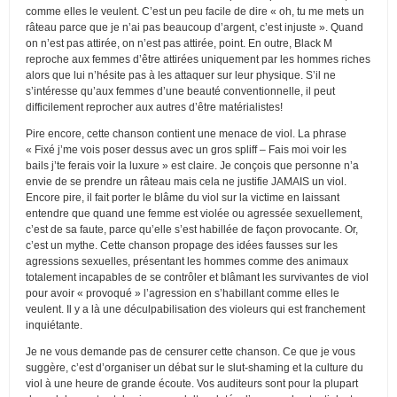
comme elles le veulent. C’est un peu facile de dire « oh, tu me mets un
râteau parce que je n’ai pas beaucoup d’argent, c’est injuste ». Quand
on n’est pas attirée, on n’est pas attirée, point. En outre, Black M
reproche aux femmes d’être attirées uniquement par les hommes riches
alors que lui n’hésite pas à les attaquer sur leur physique. S’il ne
s’intéresse qu’aux femmes d’une beauté conventionnelle, il peut
difficilement reprocher aux autres d’être matérialistes!
Pire encore, cette chanson contient une menace de viol. La phrase
« Fixé j’me vois poser dessus avec un gros spliff – Fais moi voir les
bails j’te ferais voir la luxure » est claire. Je conçois que personne n’a
envie de se prendre un râteau mais cela ne justifie JAMAIS un viol.
Encore pire, il fait porter le blâme du viol sur la victime en laissant
entendre que quand une femme est violée ou agressée sexuellement,
c’est de sa faute, parce qu’elle s’est habillée de façon provocante. Or,
c’est un mythe. Cette chanson propage des idées fausses sur les
agressions sexuelles, présentant les hommes comme des animaux
totalement incapables de se contrôler et blâmant les survivantes de viol
pour avoir « provoqué » l’agression en s’habillant comme elles le
veulent. Il y a là une déculpabilisation des violeurs qui est franchement
inquiétante.
Je ne vous demande pas de censurer cette chanson. Ce que je vous
suggère, c’est d’organiser un débat sur le slut-shaming et la culture du
viol à une heure de grande écoute. Vos auditeurs sont pour la plupart