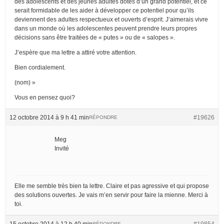
des adolescents et des jeunes adultes dotés d’un grand potentiel, et ce
serait formidable de les aider à développer ce potentiel pour qu’ils
deviennent des adultes respectueux et ouverts d’esprit. J’aimerais vivre
dans un monde où les adolescentes peuvent prendre leurs propres
décisions sans être traitées de « putes » ou de « salopes ».
J’espère que ma lettre a attiré votre attention.
Bien cordialement.
(nom) »
Vous en pensez quoi?
12 octobre 2014 à 9 h 41 min
#19626
RÉPONDRE
Meg
Invité
Elle me semble très bien ta lettre. Claire et pas agressive et qui propose
des solutions ouvertes. Je vais m’en servir pour faire la mienne. Merci à
toi.
15 octobre 2014 à 12 h 40 min
#19854
RÉPONDRE