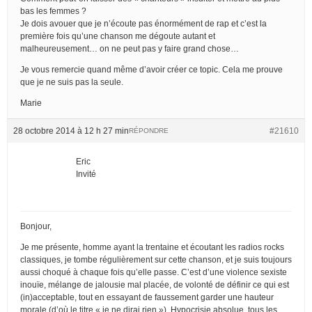
bas les femmes ?
Je dois avouer que je n’écoute pas énormément de rap et c’est la
première fois qu’une chanson me dégoute autant et
malheureusement… on ne peut pas y faire grand chose…
Je vous remercie quand même d’avoir créer ce topic. Cela me prouve
que je ne suis pas la seule.
Marie
28 octobre 2014 à 12 h 27 min
#21610
RÉPONDRE
Eric
Invité
Bonjour,
Je me présente, homme ayant la trentaine et écoutant les radios rocks
classiques, je tombe régulièrement sur cette chanson, et je suis toujours
aussi choqué à chaque fois qu’elle passe. C’est d’une violence sexiste
inouïe, mélange de jalousie mal placée, de volonté de définir ce qui est
(in)acceptable, tout en essayant de faussement garder une hauteur
morale (d’où le titre « je ne dirai rien »). Hypocrisie absolue, tous les