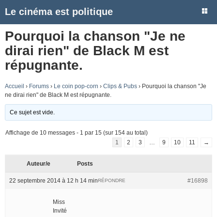
Le cinéma est politique
Pourquoi la chanson "Je ne
dirai rien" de Black M est
répugnante.
Accueil
›
Forums
›
Le coin pop-corn
›
Clips & Pubs
›
Pourquoi la chanson "Je
ne dirai rien" de Black M est répugnante.
Ce sujet est vide.
Affichage de 10 messages - 1 par 15 (sur 154 au total)
1
2
3
…
9
10
11
→
Auteur/e
Posts
22 septembre 2014 à 12 h 14 min
#16898
RÉPONDRE
Miss
Invité