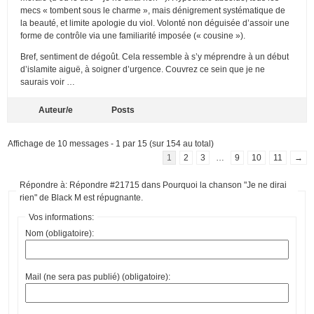
mecs « tombent sous le charme », mais dénigrement systématique de
la beauté, et limite apologie du viol. Volonté non déguisée d’assoir une
forme de contrôle via une familiarité imposée (« cousine »).
Bref, sentiment de dégoût. Cela ressemble à s’y méprendre à un début
d’islamite aiguë, à soigner d’urgence. Couvrez ce sein que je ne
saurais voir …
Auteur/e
Posts
Affichage de 10 messages - 1 par 15 (sur 154 au total)
1
2
3
…
9
10
11
→
Répondre à: Répondre #21715 dans Pourquoi la chanson "Je ne dirai
rien" de Black M est répugnante.
Vos informations:
Nom (obligatoire):
Mail (ne sera pas publié) (obligatoire):