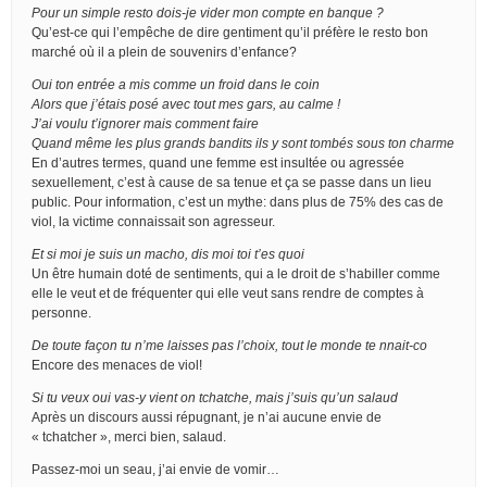
Pour un simple resto dois-je vider mon compte en banque ?
Qu’est-ce qui l’empêche de dire gentiment qu’il préfère le resto bon
marché où il a plein de souvenirs d’enfance?
Oui ton entrée a mis comme un froid dans le coin
Alors que j’étais posé avec tout mes gars, au calme !
J’ai voulu t’ignorer mais comment faire
Quand même les plus grands bandits ils y sont tombés sous ton charme
En d’autres termes, quand une femme est insultée ou agressée
sexuellement, c’est à cause de sa tenue et ça se passe dans un lieu
public. Pour information, c’est un mythe: dans plus de 75% des cas de
viol, la victime connaissait son agresseur.
Et si moi je suis un macho, dis moi toi t’es quoi
Un être humain doté de sentiments, qui a le droit de s’habiller comme
elle le veut et de fréquenter qui elle veut sans rendre de comptes à
personne.
De toute façon tu n’me laisses pas l’choix, tout le monde te nnait-co
Encore des menaces de viol!
Si tu veux oui vas-y vient on tchatche, mais j’suis qu’un salaud
Après un discours aussi répugnant, je n’ai aucune envie de
« tchatcher », merci bien, salaud.
Passez-moi un seau, j’ai envie de vomir…