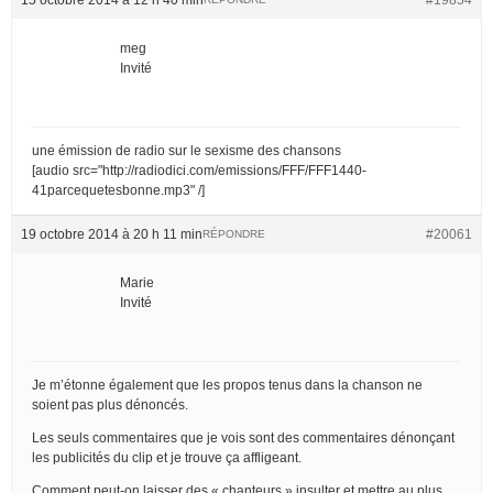
meg
Invité
une émission de radio sur le sexisme des chansons
[audio src="http://radiodici.com/emissions/FFF/FFF1440-
41parcequetesbonne.mp3" /]
19 octobre 2014 à 20 h 11 min
#20061
RÉPONDRE
Marie
Invité
Je m’étonne également que les propos tenus dans la chanson ne
soient pas plus dénoncés.
Les seuls commentaires que je vois sont des commentaires dénonçant
les publicités du clip et je trouve ça affligeant.
Comment peut-on laisser des « chanteurs » insulter et mettre au plus