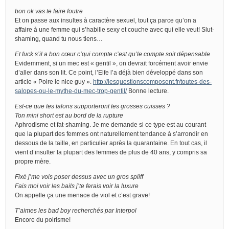
bon ok vas te faire foutre
Et on passe aux insultes à caractère sexuel, tout ça parce qu’on a
affaire à une femme qui s’habille sexy et couche avec qui elle veut! Slut-
shaming, quand tu nous tiens…
Et fuck s’il a bon cœur c’qui compte c’est qu’le compte soit dépensable
Evidemment, si un mec est « gentil », on devrait forcément avoir envie
d’aller dans son lit. Ce point, l’Elfe l’a déjà bien développé dans son
article « Poire le nice guy ».
http://lesquestionscomposent.fr/toutes-des-
salopes-ou-le-mythe-du-mec-trop-gentil/
Bonne lecture.
Est-ce que tes talons supporteront tes grosses cuisses ?
Ton mini short est au bord de la rupture
Aphrodisme et fat-shaming. Je me demande si ce type est au courant
que la plupart des femmes ont naturellement tendance à s’arrondir en
dessous de la taille, en particulier après la quarantaine. En tout cas, il
vient d’insulter la plupart des femmes de plus de 40 ans, y compris sa
propre mère.
Fixé j’me vois poser dessus avec un gros spliff
Fais moi voir les bails j’te ferais voir la luxure
On appelle ça une menace de viol et c’est grave!
T’aimes les bad boy recherchés par Interpol
Encore du poirisme!