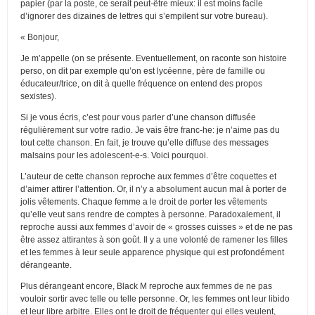
papier (par la poste, ce serait peut-être mieux: il est moins facile
d’ignorer des dizaines de lettres qui s’empilent sur votre bureau).
« Bonjour,
Je m’appelle (on se présente. Eventuellement, on raconte son histoire
perso, on dit par exemple qu’on est lycéenne, père de famille ou
éducateur/trice, on dit à quelle fréquence on entend des propos
sexistes).
Si je vous écris, c’est pour vous parler d’une chanson diffusée
régulièrement sur votre radio. Je vais être franc-he: je n’aime pas du
tout cette chanson. En fait, je trouve qu’elle diffuse des messages
malsains pour les adolescent-e-s. Voici pourquoi.
L’auteur de cette chanson reproche aux femmes d’être coquettes et
d’aimer attirer l’attention. Or, il n’y a absolument aucun mal à porter de
jolis vêtements. Chaque femme a le droit de porter les vêtements
qu’elle veut sans rendre de comptes à personne. Paradoxalement, il
reproche aussi aux femmes d’avoir de « grosses cuisses » et de ne pas
être assez attirantes à son goût. Il y a une volonté de ramener les filles
et les femmes à leur seule apparence physique qui est profondément
dérangeante.
Plus dérangeant encore, Black M reproche aux femmes de ne pas
vouloir sortir avec telle ou telle personne. Or, les femmes ont leur libido
et leur libre arbitre. Elles ont le droit de fréquenter qui elles veulent,