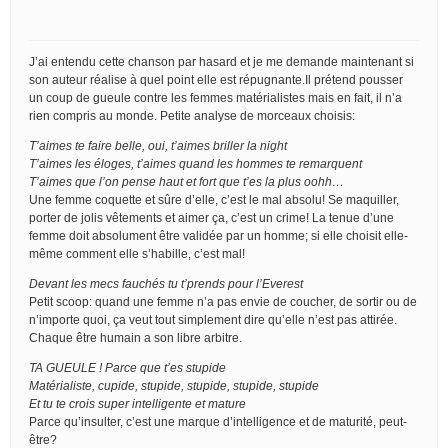
J’ai entendu cette chanson par hasard et je me demande maintenant si
son auteur réalise à quel point elle est répugnante.Il prétend pousser
un coup de gueule contre les femmes matérialistes mais en fait, il n’a
rien compris au monde. Petite analyse de morceaux choisis:
T’aimes te faire belle, oui, t’aimes briller la night
T’aimes les éloges, t’aimes quand les hommes te remarquent
T’aimes que l’on pense haut et fort que t’es la plus oohh…
Une femme coquette et sûre d’elle, c’est le mal absolu! Se maquiller,
porter de jolis vêtements et aimer ça, c’est un crime! La tenue d’une
femme doit absolument être validée par un homme; si elle choisit elle-
même comment elle s’habille, c’est mal!
Devant les mecs fauchés tu t’prends pour l’Everest
Petit scoop: quand une femme n’a pas envie de coucher, de sortir ou de
n’importe quoi, ça veut tout simplement dire qu’elle n’est pas attirée.
Chaque être humain a son libre arbitre.
TA GUEULE ! Parce que t’es stupide
Matérialiste, cupide, stupide, stupide, stupide, stupide
Et tu te crois super intelligente et mature
Parce qu’insulter, c’est une marque d’intelligence et de maturité, peut-
être?