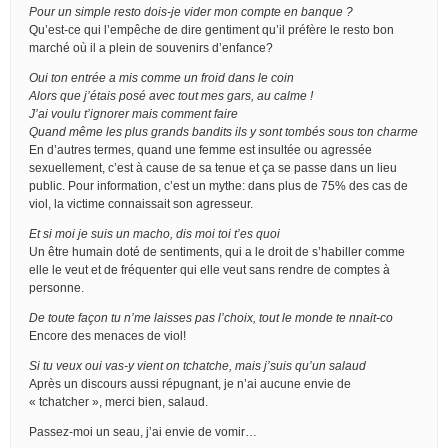
Pour un simple resto dois-je vider mon compte en banque ?
Qu’est-ce qui l’empêche de dire gentiment qu’il préfère le resto bon
marché où il a plein de souvenirs d’enfance?
Oui ton entrée a mis comme un froid dans le coin
Alors que j’étais posé avec tout mes gars, au calme !
J’ai voulu t’ignorer mais comment faire
Quand même les plus grands bandits ils y sont tombés sous ton charme
En d’autres termes, quand une femme est insultée ou agressée
sexuellement, c’est à cause de sa tenue et ça se passe dans un lieu
public. Pour information, c’est un mythe: dans plus de 75% des cas de
viol, la victime connaissait son agresseur.
Et si moi je suis un macho, dis moi toi t’es quoi
Un être humain doté de sentiments, qui a le droit de s’habiller comme
elle le veut et de fréquenter qui elle veut sans rendre de comptes à
personne.
De toute façon tu n’me laisses pas l’choix, tout le monde te nnait-co
Encore des menaces de viol!
Si tu veux oui vas-y vient on tchatche, mais j’suis qu’un salaud
Après un discours aussi répugnant, je n’ai aucune envie de
« tchatcher », merci bien, salaud.
Passez-moi un seau, j’ai envie de vomir…