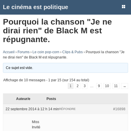
Le cinéma est politique
Pourquoi la chanson "Je ne
dirai rien" de Black M est
répugnante.
Accueil
›
Forums
›
Le coin pop-corn
›
Clips & Pubs
›
Pourquoi la chanson "Je
ne dirai rien" de Black M est répugnante.
Ce sujet est vide.
Affichage de 10 messages - 1 par 15 (sur 154 au total)
1
2
3
…
9
10
11
→
Auteur/e
Posts
22 septembre 2014 à 12 h 14 min
#16898
RÉPONDRE
Miss
Invité