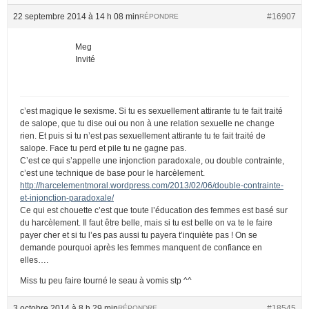
22 septembre 2014 à 14 h 08 min
#16907
RÉPONDRE
Meg
Invité
c’est magique le sexisme. Si tu es sexuellement attirante tu te fait traité
de salope, que tu dise oui ou non à une relation sexuelle ne change
rien. Et puis si tu n’est pas sexuellement attirante tu te fait traité de
salope. Face tu perd et pile tu ne gagne pas.
C’est ce qui s’appelle une injonction paradoxale, ou double contrainte,
c’est une technique de base pour le harcèlement.
http://harcelementmoral.wordpress.com/2013/02/06/double-contrainte-
et-injonction-paradoxale/
Ce qui est chouette c’est que toute l’éducation des femmes est basé sur
du harcèlement. Il faut être belle, mais si tu est belle on va te le faire
payer cher et si tu l’es pas aussi tu payera t’inquiète pas ! On se
demande pourquoi après les femmes manquent de confiance en
elles….
Miss tu peu faire tourné le seau à vomis stp ^^
3 octobre 2014 à 8 h 29 min
#18545
RÉPONDRE