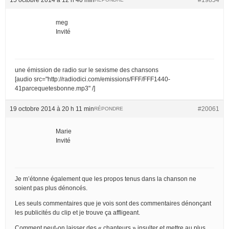
meg
Invité
une émission de radio sur le sexisme des chansons
[audio src="http://radiodici.com/emissions/FFF/FFF1440-
41parcequetesbonne.mp3" /]
19 octobre 2014 à 20 h 11 min
#20061
RÉPONDRE
Marie
Invité
Je m’étonne également que les propos tenus dans la chanson ne
soient pas plus dénoncés.
Les seuls commentaires que je vois sont des commentaires dénonçant
les publicités du clip et je trouve ça affligeant.
Comment peut-on laisser des « chanteurs » insulter et mettre au plus