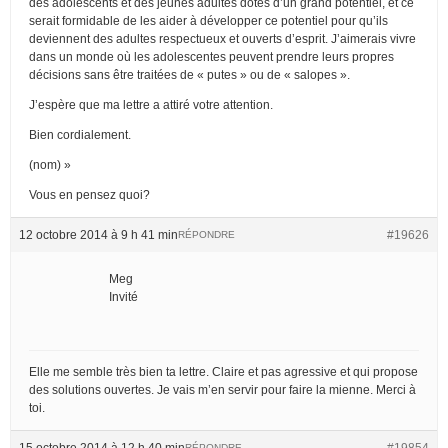
des adolescents et des jeunes adultes dotés d’un grand potentiel, et ce
serait formidable de les aider à développer ce potentiel pour qu’ils
deviennent des adultes respectueux et ouverts d’esprit. J’aimerais vivre
dans un monde où les adolescentes peuvent prendre leurs propres
décisions sans être traitées de « putes » ou de « salopes ».
J’espère que ma lettre a attiré votre attention.
Bien cordialement.
(nom) »
Vous en pensez quoi?
12 octobre 2014 à 9 h 41 min
#19626
RÉPONDRE
Meg
Invité
Elle me semble très bien ta lettre. Claire et pas agressive et qui propose
des solutions ouvertes. Je vais m’en servir pour faire la mienne. Merci à
toi.
15 octobre 2014 à 12 h 40 min
#19854
RÉPONDRE