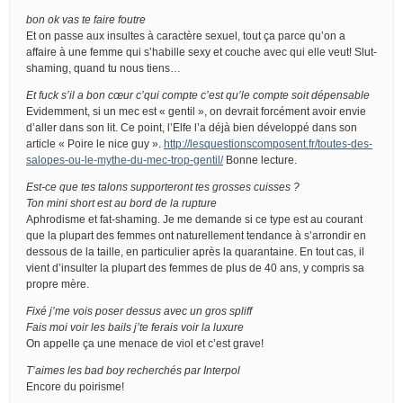
bon ok vas te faire foutre
Et on passe aux insultes à caractère sexuel, tout ça parce qu’on a
affaire à une femme qui s’habille sexy et couche avec qui elle veut! Slut-
shaming, quand tu nous tiens…
Et fuck s’il a bon cœur c’qui compte c’est qu’le compte soit dépensable
Evidemment, si un mec est « gentil », on devrait forcément avoir envie
d’aller dans son lit. Ce point, l’Elfe l’a déjà bien développé dans son
article « Poire le nice guy ».
http://lesquestionscomposent.fr/toutes-des-
salopes-ou-le-mythe-du-mec-trop-gentil/
Bonne lecture.
Est-ce que tes talons supporteront tes grosses cuisses ?
Ton mini short est au bord de la rupture
Aphrodisme et fat-shaming. Je me demande si ce type est au courant
que la plupart des femmes ont naturellement tendance à s’arrondir en
dessous de la taille, en particulier après la quarantaine. En tout cas, il
vient d’insulter la plupart des femmes de plus de 40 ans, y compris sa
propre mère.
Fixé j’me vois poser dessus avec un gros spliff
Fais moi voir les bails j’te ferais voir la luxure
On appelle ça une menace de viol et c’est grave!
T’aimes les bad boy recherchés par Interpol
Encore du poirisme!