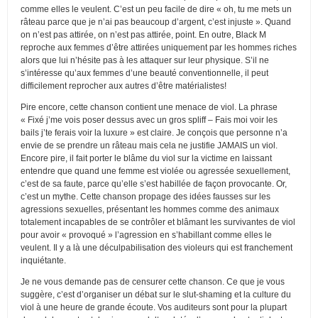
comme elles le veulent. C’est un peu facile de dire « oh, tu me mets un
râteau parce que je n’ai pas beaucoup d’argent, c’est injuste ». Quand
on n’est pas attirée, on n’est pas attirée, point. En outre, Black M
reproche aux femmes d’être attirées uniquement par les hommes riches
alors que lui n’hésite pas à les attaquer sur leur physique. S’il ne
s’intéresse qu’aux femmes d’une beauté conventionnelle, il peut
difficilement reprocher aux autres d’être matérialistes!
Pire encore, cette chanson contient une menace de viol. La phrase
« Fixé j’me vois poser dessus avec un gros spliff – Fais moi voir les
bails j’te ferais voir la luxure » est claire. Je conçois que personne n’a
envie de se prendre un râteau mais cela ne justifie JAMAIS un viol.
Encore pire, il fait porter le blâme du viol sur la victime en laissant
entendre que quand une femme est violée ou agressée sexuellement,
c’est de sa faute, parce qu’elle s’est habillée de façon provocante. Or,
c’est un mythe. Cette chanson propage des idées fausses sur les
agressions sexuelles, présentant les hommes comme des animaux
totalement incapables de se contrôler et blâmant les survivantes de viol
pour avoir « provoqué » l’agression en s’habillant comme elles le
veulent. Il y a là une déculpabilisation des violeurs qui est franchement
inquiétante.
Je ne vous demande pas de censurer cette chanson. Ce que je vous
suggère, c’est d’organiser un débat sur le slut-shaming et la culture du
viol à une heure de grande écoute. Vos auditeurs sont pour la plupart