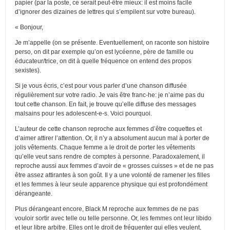
papier (par la poste, ce serait peut-être mieux: il est moins facile
d’ignorer des dizaines de lettres qui s’empilent sur votre bureau).
« Bonjour,
Je m’appelle (on se présente. Eventuellement, on raconte son histoire
perso, on dit par exemple qu’on est lycéenne, père de famille ou
éducateur/trice, on dit à quelle fréquence on entend des propos
sexistes).
Si je vous écris, c’est pour vous parler d’une chanson diffusée
régulièrement sur votre radio. Je vais être franc-he: je n’aime pas du
tout cette chanson. En fait, je trouve qu’elle diffuse des messages
malsains pour les adolescent-e-s. Voici pourquoi.
L’auteur de cette chanson reproche aux femmes d’être coquettes et
d’aimer attirer l’attention. Or, il n’y a absolument aucun mal à porter de
jolis vêtements. Chaque femme a le droit de porter les vêtements
qu’elle veut sans rendre de comptes à personne. Paradoxalement, il
reproche aussi aux femmes d’avoir de « grosses cuisses » et de ne pas
être assez attirantes à son goût. Il y a une volonté de ramener les filles
et les femmes à leur seule apparence physique qui est profondément
dérangeante.
Plus dérangeant encore, Black M reproche aux femmes de ne pas
vouloir sortir avec telle ou telle personne. Or, les femmes ont leur libido
et leur libre arbitre. Elles ont le droit de fréquenter qui elles veulent,