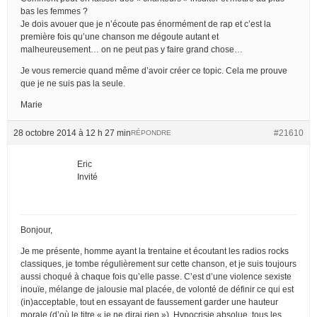
bas les femmes ?
Je dois avouer que je n’écoute pas énormément de rap et c’est la
première fois qu’une chanson me dégoute autant et
malheureusement… on ne peut pas y faire grand chose…
Je vous remercie quand même d’avoir créer ce topic. Cela me prouve
que je ne suis pas la seule.
Marie
28 octobre 2014 à 12 h 27 min
#21610
RÉPONDRE
Eric
Invité
Bonjour,
Je me présente, homme ayant la trentaine et écoutant les radios rocks
classiques, je tombe régulièrement sur cette chanson, et je suis toujours
aussi choqué à chaque fois qu’elle passe. C’est d’une violence sexiste
inouïe, mélange de jalousie mal placée, de volonté de définir ce qui est
(in)acceptable, tout en essayant de faussement garder une hauteur
morale (d’où le titre « je ne dirai rien »). Hypocrisie absolue, tous les