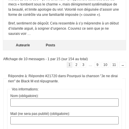
mecs « tombent sous le charme », mais dénigrement systématique de
la beauté, et limite apologie du viol. Volonté non déguisée d’assoir une
forme de contrôle via une familiarité imposée (« cousine »).
Bref, sentiment de dégoût. Cela ressemble à s’y méprendre à un début
d’islamite aiguë, à soigner d’urgence. Couvrez ce sein que je ne
saurais voir …
Auteur/e
Posts
Affichage de 10 messages - 1 par 15 (sur 154 au total)
1
2
3
…
9
10
11
→
Répondre à: Répondre #21720 dans Pourquoi la chanson "Je ne dirai
rien" de Black M est répugnante.
Vos informations:
Nom (obligatoire):
Mail (ne sera pas publié) (obligatoire):