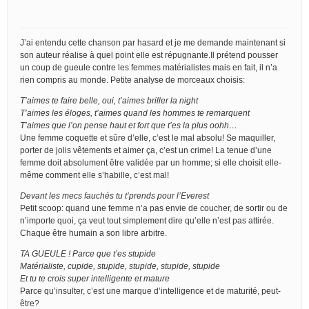
J’ai entendu cette chanson par hasard et je me demande maintenant si
son auteur réalise à quel point elle est répugnante.Il prétend pousser
un coup de gueule contre les femmes matérialistes mais en fait, il n’a
rien compris au monde. Petite analyse de morceaux choisis:
T’aimes te faire belle, oui, t’aimes briller la night
T’aimes les éloges, t’aimes quand les hommes te remarquent
T’aimes que l’on pense haut et fort que t’es la plus oohh…
Une femme coquette et sûre d’elle, c’est le mal absolu! Se maquiller,
porter de jolis vêtements et aimer ça, c’est un crime! La tenue d’une
femme doit absolument être validée par un homme; si elle choisit elle-
même comment elle s’habille, c’est mal!
Devant les mecs fauchés tu t’prends pour l’Everest
Petit scoop: quand une femme n’a pas envie de coucher, de sortir ou de
n’importe quoi, ça veut tout simplement dire qu’elle n’est pas attirée.
Chaque être humain a son libre arbitre.
TA GUEULE ! Parce que t’es stupide
Matérialiste, cupide, stupide, stupide, stupide, stupide
Et tu te crois super intelligente et mature
Parce qu’insulter, c’est une marque d’intelligence et de maturité, peut-
être?