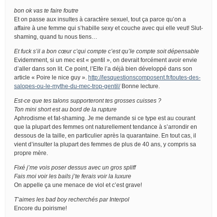
bon ok vas te faire foutre
Et on passe aux insultes à caractère sexuel, tout ça parce qu’on a
affaire à une femme qui s’habille sexy et couche avec qui elle veut! Slut-
shaming, quand tu nous tiens…
Et fuck s’il a bon cœur c’qui compte c’est qu’le compte soit dépensable
Evidemment, si un mec est « gentil », on devrait forcément avoir envie
d’aller dans son lit. Ce point, l’Elfe l’a déjà bien développé dans son
article « Poire le nice guy ».
http://lesquestionscomposent.fr/toutes-des-
salopes-ou-le-mythe-du-mec-trop-gentil/
Bonne lecture.
Est-ce que tes talons supporteront tes grosses cuisses ?
Ton mini short est au bord de la rupture
Aphrodisme et fat-shaming. Je me demande si ce type est au courant
que la plupart des femmes ont naturellement tendance à s’arrondir en
dessous de la taille, en particulier après la quarantaine. En tout cas, il
vient d’insulter la plupart des femmes de plus de 40 ans, y compris sa
propre mère.
Fixé j’me vois poser dessus avec un gros spliff
Fais moi voir les bails j’te ferais voir la luxure
On appelle ça une menace de viol et c’est grave!
T’aimes les bad boy recherchés par Interpol
Encore du poirisme!