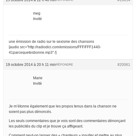
meg
Invité
une émission de radio sur le sexisme des chansons
[audio src="http://radiodici.com/emissions/FFF/FFF1440-
41parcequetesbonne.mp3" /]
19 octobre 2014 à 20 h 11 min
#20061
RÉPONDRE
Marie
Invité
Je m’étonne également que les propos tenus dans la chanson ne
soient pas plus dénoncés.
Les seuls commentaires que je vois sont des commentaires dénonçant
les publicités du clip et je trouve ça affligeant.
Comment peut-on laisser des « chanteurs » insulter et mettre au plus