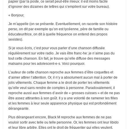
papier (par la poste, ce serait peut-être mieux: il est moins facile
d’ignorer des dizaines de lettres qui s’empilent sur votre bureau).
« Bonjour,
Je m’appelle (on se présente. Eventuellement, on raconte son histoire
perso, on dit par exemple qu’on est lycéenne, père de famille ou
éducateur/trice, on dit à quelle fréquence on entend des propos
sexistes).
Si je vous écris, c’est pour vous parler d’une chanson diffusée
régulièrement sur votre radio. Je vais être franc-he: je n’aime pas du
tout cette chanson. En fait, je trouve qu’elle diffuse des messages
malsains pour les adolescent-e-s. Voici pourquoi.
L’auteur de cette chanson reproche aux femmes d’être coquettes et
d’aimer attirer l’attention. Or, il n’y a absolument aucun mal à porter de
jolis vêtements. Chaque femme a le droit de porter les vêtements
qu’elle veut sans rendre de comptes à personne. Paradoxalement, il
reproche aussi aux femmes d’avoir de « grosses cuisses » et de ne pas
être assez attirantes à son goût. Il y a une volonté de ramener les filles
et les femmes à leur seule apparence physique qui est profondément
dérangeante.
Plus dérangeant encore, Black M reproche aux femmes de ne pas
vouloir sortir avec telle ou telle personne. Or, les femmes ont leur libido
et leur libre arbitre. Elles ont le droit de fréquenter qui elles veulent,