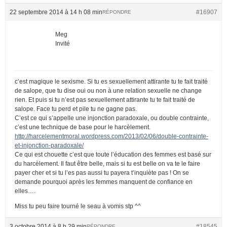
22 septembre 2014 à 14 h 08 min
#16907
RÉPONDRE
Meg
Invité
c’est magique le sexisme. Si tu es sexuellement attirante tu te fait traité
de salope, que tu dise oui ou non à une relation sexuelle ne change
rien. Et puis si tu n’est pas sexuellement attirante tu te fait traité de
salope. Face tu perd et pile tu ne gagne pas.
C’est ce qui s’appelle une injonction paradoxale, ou double contrainte,
c’est une technique de base pour le harcèlement.
http://harcelementmoral.wordpress.com/2013/02/06/double-contrainte-
et-injonction-paradoxale/
Ce qui est chouette c’est que toute l’éducation des femmes est basé sur
du harcèlement. Il faut être belle, mais si tu est belle on va te le faire
payer cher et si tu l’es pas aussi tu payera t’inquiète pas ! On se
demande pourquoi après les femmes manquent de confiance en
elles….
Miss tu peu faire tourné le seau à vomis stp ^^
3 octobre 2014 à 8 h 29 min
#18545
RÉPONDRE