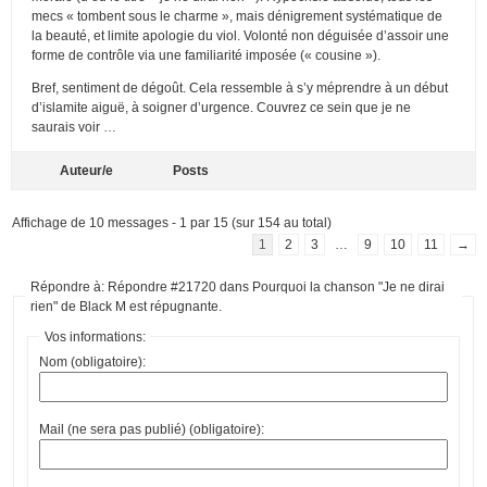
mecs « tombent sous le charme », mais dénigrement systématique de
la beauté, et limite apologie du viol. Volonté non déguisée d’assoir une
forme de contrôle via une familiarité imposée (« cousine »).
Bref, sentiment de dégoût. Cela ressemble à s’y méprendre à un début
d’islamite aiguë, à soigner d’urgence. Couvrez ce sein que je ne
saurais voir …
Auteur/e
Posts
Affichage de 10 messages - 1 par 15 (sur 154 au total)
1
2
3
…
9
10
11
→
Répondre à: Répondre #21720 dans Pourquoi la chanson "Je ne dirai
rien" de Black M est répugnante.
Vos informations:
Nom (obligatoire):
Mail (ne sera pas publié) (obligatoire):