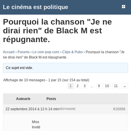
Le cinéma est politique
Pourquoi la chanson "Je ne
dirai rien" de Black M est
répugnante.
Accueil
›
Forums
›
Le coin pop-corn
›
Clips & Pubs
›
Pourquoi la chanson "Je
ne dirai rien" de Black M est répugnante.
Ce sujet est vide.
Affichage de 10 messages - 1 par 15 (sur 154 au total)
1
2
3
…
9
10
11
→
Auteur/e
Posts
22 septembre 2014 à 12 h 14 min
#16898
RÉPONDRE
Miss
Invité