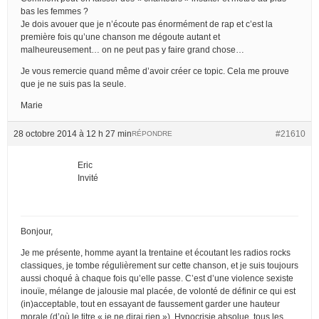
bas les femmes ?
Je dois avouer que je n’écoute pas énormément de rap et c’est la
première fois qu’une chanson me dégoute autant et
malheureusement… on ne peut pas y faire grand chose…
Je vous remercie quand même d’avoir créer ce topic. Cela me prouve
que je ne suis pas la seule.
Marie
28 octobre 2014 à 12 h 27 min
#21610
RÉPONDRE
Eric
Invité
Bonjour,
Je me présente, homme ayant la trentaine et écoutant les radios rocks
classiques, je tombe régulièrement sur cette chanson, et je suis toujours
aussi choqué à chaque fois qu’elle passe. C’est d’une violence sexiste
inouïe, mélange de jalousie mal placée, de volonté de définir ce qui est
(in)acceptable, tout en essayant de faussement garder une hauteur
morale (d’où le titre « je ne dirai rien »). Hypocrisie absolue, tous les