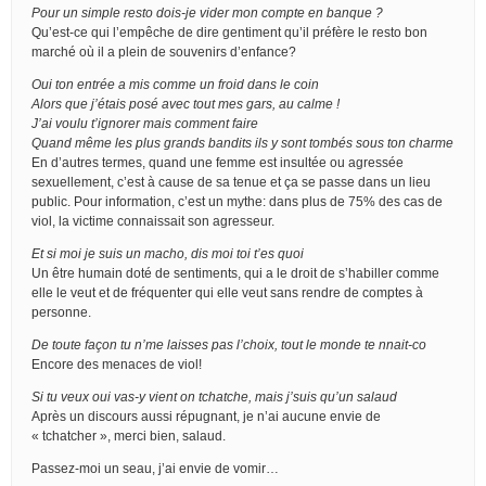
Pour un simple resto dois-je vider mon compte en banque ?
Qu’est-ce qui l’empêche de dire gentiment qu’il préfère le resto bon
marché où il a plein de souvenirs d’enfance?
Oui ton entrée a mis comme un froid dans le coin
Alors que j’étais posé avec tout mes gars, au calme !
J’ai voulu t’ignorer mais comment faire
Quand même les plus grands bandits ils y sont tombés sous ton charme
En d’autres termes, quand une femme est insultée ou agressée
sexuellement, c’est à cause de sa tenue et ça se passe dans un lieu
public. Pour information, c’est un mythe: dans plus de 75% des cas de
viol, la victime connaissait son agresseur.
Et si moi je suis un macho, dis moi toi t’es quoi
Un être humain doté de sentiments, qui a le droit de s’habiller comme
elle le veut et de fréquenter qui elle veut sans rendre de comptes à
personne.
De toute façon tu n’me laisses pas l’choix, tout le monde te nnait-co
Encore des menaces de viol!
Si tu veux oui vas-y vient on tchatche, mais j’suis qu’un salaud
Après un discours aussi répugnant, je n’ai aucune envie de
« tchatcher », merci bien, salaud.
Passez-moi un seau, j’ai envie de vomir…