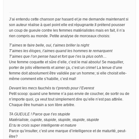
J’ai entendu cette chanson par hasard et je me demande maintenant si
son auteur réalise à quel point elle est répugnante.Il prétend pousser
un coup de gueule contre les femmes matérialistes mais en fait, il n’a
rien compris au monde. Petite analyse de morceaux choisis:
T’aimes te faire belle, oui, t’aimes briller la night
T’aimes les éloges, t’aimes quand les hommes te remarquent
T’aimes que l’on pense haut et fort que t’es la plus oohh…
Une femme coquette et sûre d’elle, c’est le mal absolu! Se maquiller,
porter de jolis vêtements et aimer ça, c’est un crime! La tenue d’une
femme doit absolument être validée par un homme; si elle choisit elle-
même comment elle s’habille, c’est mal!
Devant les mecs fauchés tu t’prends pour l’Everest
Petit scoop: quand une femme n’a pas envie de coucher, de sortir ou de
n’importe quoi, ça veut tout simplement dire qu’elle n’est pas attirée.
Chaque être humain a son libre arbitre.
TA GUEULE ! Parce que t’es stupide
Matérialiste, cupide, stupide, stupide, stupide, stupide
Et tu te crois super intelligente et mature
Parce qu’insulter, c’est une marque d’intelligence et de maturité, peut-
être?