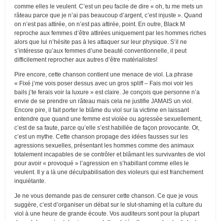
comme elles le veulent. C’est un peu facile de dire « oh, tu me mets un
râteau parce que je n’ai pas beaucoup d’argent, c’est injuste ». Quand
on n’est pas attirée, on n’est pas attirée, point. En outre, Black M
reproche aux femmes d’être attirées uniquement par les hommes riches
alors que lui n’hésite pas à les attaquer sur leur physique. S’il ne
s’intéresse qu’aux femmes d’une beauté conventionnelle, il peut
difficilement reprocher aux autres d’être matérialistes!
Pire encore, cette chanson contient une menace de viol. La phrase
« Fixé j’me vois poser dessus avec un gros spliff – Fais moi voir les
bails j’te ferais voir la luxure » est claire. Je conçois que personne n’a
envie de se prendre un râteau mais cela ne justifie JAMAIS un viol.
Encore pire, il fait porter le blâme du viol sur la victime en laissant
entendre que quand une femme est violée ou agressée sexuellement,
c’est de sa faute, parce qu’elle s’est habillée de façon provocante. Or,
c’est un mythe. Cette chanson propage des idées fausses sur les
agressions sexuelles, présentant les hommes comme des animaux
totalement incapables de se contrôler et blâmant les survivantes de viol
pour avoir « provoqué » l’agression en s’habillant comme elles le
veulent. Il y a là une déculpabilisation des violeurs qui est franchement
inquiétante.
Je ne vous demande pas de censurer cette chanson. Ce que je vous
suggère, c’est d’organiser un débat sur le slut-shaming et la culture du
viol à une heure de grande écoute. Vos auditeurs sont pour la plupart