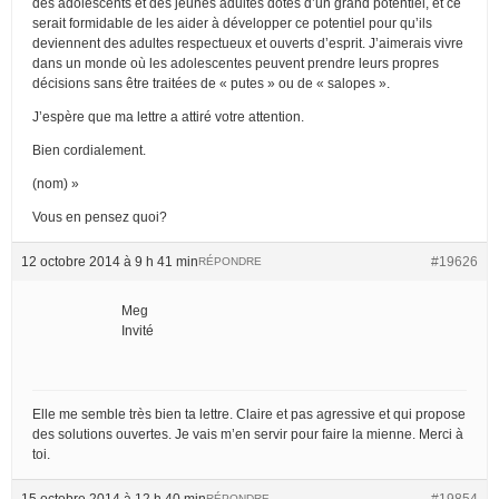
des adolescents et des jeunes adultes dotés d’un grand potentiel, et ce
serait formidable de les aider à développer ce potentiel pour qu’ils
deviennent des adultes respectueux et ouverts d’esprit. J’aimerais vivre
dans un monde où les adolescentes peuvent prendre leurs propres
décisions sans être traitées de « putes » ou de « salopes ».
J’espère que ma lettre a attiré votre attention.
Bien cordialement.
(nom) »
Vous en pensez quoi?
12 octobre 2014 à 9 h 41 min
#19626
RÉPONDRE
Meg
Invité
Elle me semble très bien ta lettre. Claire et pas agressive et qui propose
des solutions ouvertes. Je vais m’en servir pour faire la mienne. Merci à
toi.
15 octobre 2014 à 12 h 40 min
#19854
RÉPONDRE