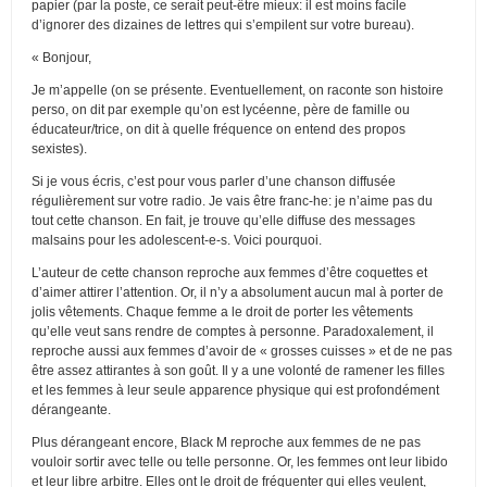
papier (par la poste, ce serait peut-être mieux: il est moins facile
d’ignorer des dizaines de lettres qui s’empilent sur votre bureau).
« Bonjour,
Je m’appelle (on se présente. Eventuellement, on raconte son histoire
perso, on dit par exemple qu’on est lycéenne, père de famille ou
éducateur/trice, on dit à quelle fréquence on entend des propos
sexistes).
Si je vous écris, c’est pour vous parler d’une chanson diffusée
régulièrement sur votre radio. Je vais être franc-he: je n’aime pas du
tout cette chanson. En fait, je trouve qu’elle diffuse des messages
malsains pour les adolescent-e-s. Voici pourquoi.
L’auteur de cette chanson reproche aux femmes d’être coquettes et
d’aimer attirer l’attention. Or, il n’y a absolument aucun mal à porter de
jolis vêtements. Chaque femme a le droit de porter les vêtements
qu’elle veut sans rendre de comptes à personne. Paradoxalement, il
reproche aussi aux femmes d’avoir de « grosses cuisses » et de ne pas
être assez attirantes à son goût. Il y a une volonté de ramener les filles
et les femmes à leur seule apparence physique qui est profondément
dérangeante.
Plus dérangeant encore, Black M reproche aux femmes de ne pas
vouloir sortir avec telle ou telle personne. Or, les femmes ont leur libido
et leur libre arbitre. Elles ont le droit de fréquenter qui elles veulent,