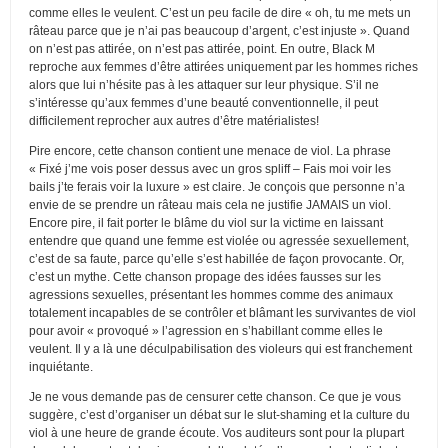
comme elles le veulent. C’est un peu facile de dire « oh, tu me mets un
râteau parce que je n’ai pas beaucoup d’argent, c’est injuste ». Quand
on n’est pas attirée, on n’est pas attirée, point. En outre, Black M
reproche aux femmes d’être attirées uniquement par les hommes riches
alors que lui n’hésite pas à les attaquer sur leur physique. S’il ne
s’intéresse qu’aux femmes d’une beauté conventionnelle, il peut
difficilement reprocher aux autres d’être matérialistes!
Pire encore, cette chanson contient une menace de viol. La phrase
« Fixé j’me vois poser dessus avec un gros spliff – Fais moi voir les
bails j’te ferais voir la luxure » est claire. Je conçois que personne n’a
envie de se prendre un râteau mais cela ne justifie JAMAIS un viol.
Encore pire, il fait porter le blâme du viol sur la victime en laissant
entendre que quand une femme est violée ou agressée sexuellement,
c’est de sa faute, parce qu’elle s’est habillée de façon provocante. Or,
c’est un mythe. Cette chanson propage des idées fausses sur les
agressions sexuelles, présentant les hommes comme des animaux
totalement incapables de se contrôler et blâmant les survivantes de viol
pour avoir « provoqué » l’agression en s’habillant comme elles le
veulent. Il y a là une déculpabilisation des violeurs qui est franchement
inquiétante.
Je ne vous demande pas de censurer cette chanson. Ce que je vous
suggère, c’est d’organiser un débat sur le slut-shaming et la culture du
viol à une heure de grande écoute. Vos auditeurs sont pour la plupart