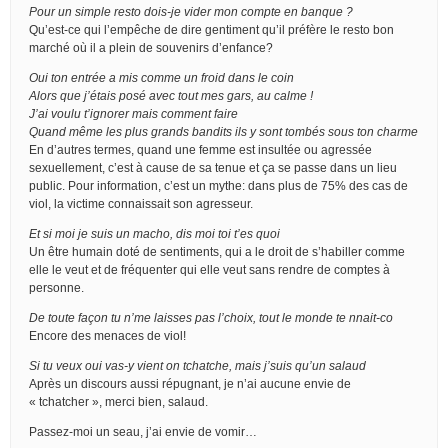
Pour un simple resto dois-je vider mon compte en banque ?
Qu’est-ce qui l’empêche de dire gentiment qu’il préfère le resto bon
marché où il a plein de souvenirs d’enfance?
Oui ton entrée a mis comme un froid dans le coin
Alors que j’étais posé avec tout mes gars, au calme !
J’ai voulu t’ignorer mais comment faire
Quand même les plus grands bandits ils y sont tombés sous ton charme
En d’autres termes, quand une femme est insultée ou agressée
sexuellement, c’est à cause de sa tenue et ça se passe dans un lieu
public. Pour information, c’est un mythe: dans plus de 75% des cas de
viol, la victime connaissait son agresseur.
Et si moi je suis un macho, dis moi toi t’es quoi
Un être humain doté de sentiments, qui a le droit de s’habiller comme
elle le veut et de fréquenter qui elle veut sans rendre de comptes à
personne.
De toute façon tu n’me laisses pas l’choix, tout le monde te nnait-co
Encore des menaces de viol!
Si tu veux oui vas-y vient on tchatche, mais j’suis qu’un salaud
Après un discours aussi répugnant, je n’ai aucune envie de
« tchatcher », merci bien, salaud.
Passez-moi un seau, j’ai envie de vomir…