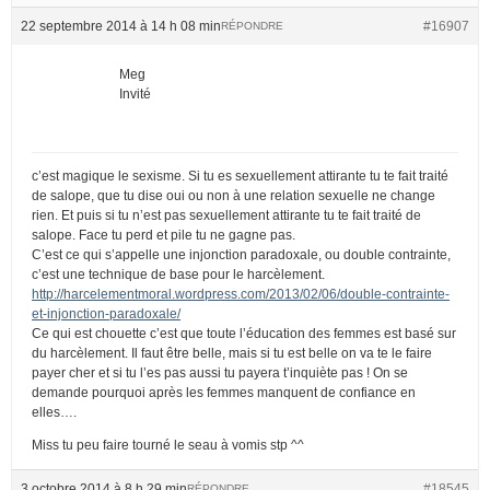
22 septembre 2014 à 14 h 08 min
#16907
RÉPONDRE
Meg
Invité
c’est magique le sexisme. Si tu es sexuellement attirante tu te fait traité
de salope, que tu dise oui ou non à une relation sexuelle ne change
rien. Et puis si tu n’est pas sexuellement attirante tu te fait traité de
salope. Face tu perd et pile tu ne gagne pas.
C’est ce qui s’appelle une injonction paradoxale, ou double contrainte,
c’est une technique de base pour le harcèlement.
http://harcelementmoral.wordpress.com/2013/02/06/double-contrainte-
et-injonction-paradoxale/
Ce qui est chouette c’est que toute l’éducation des femmes est basé sur
du harcèlement. Il faut être belle, mais si tu est belle on va te le faire
payer cher et si tu l’es pas aussi tu payera t’inquiète pas ! On se
demande pourquoi après les femmes manquent de confiance en
elles….
Miss tu peu faire tourné le seau à vomis stp ^^
3 octobre 2014 à 8 h 29 min
#18545
RÉPONDRE