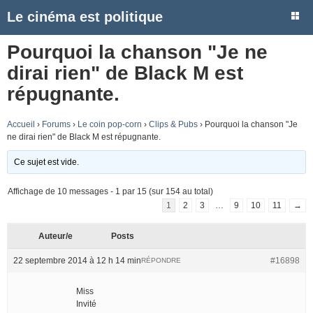
Le cinéma est politique
Pourquoi la chanson "Je ne
dirai rien" de Black M est
répugnante.
Accueil
›
Forums
›
Le coin pop-corn
›
Clips & Pubs
›
Pourquoi la chanson "Je
ne dirai rien" de Black M est répugnante.
Ce sujet est vide.
Affichage de 10 messages - 1 par 15 (sur 154 au total)
1
2
3
…
9
10
11
→
Auteur/e
Posts
22 septembre 2014 à 12 h 14 min
#16898
RÉPONDRE
Miss
Invité