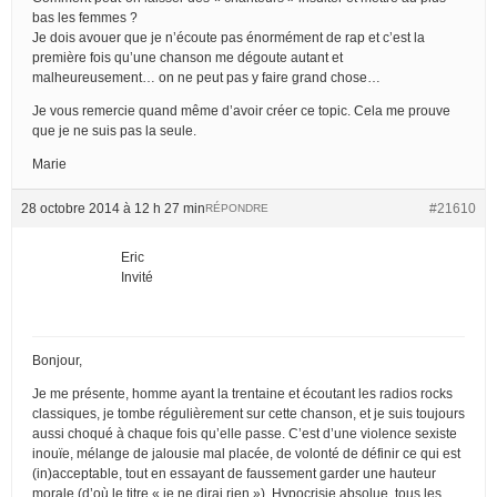
bas les femmes ?
Je dois avouer que je n’écoute pas énormément de rap et c’est la
première fois qu’une chanson me dégoute autant et
malheureusement… on ne peut pas y faire grand chose…
Je vous remercie quand même d’avoir créer ce topic. Cela me prouve
que je ne suis pas la seule.
Marie
28 octobre 2014 à 12 h 27 min
#21610
RÉPONDRE
Eric
Invité
Bonjour,
Je me présente, homme ayant la trentaine et écoutant les radios rocks
classiques, je tombe régulièrement sur cette chanson, et je suis toujours
aussi choqué à chaque fois qu’elle passe. C’est d’une violence sexiste
inouïe, mélange de jalousie mal placée, de volonté de définir ce qui est
(in)acceptable, tout en essayant de faussement garder une hauteur
morale (d’où le titre « je ne dirai rien »). Hypocrisie absolue, tous les