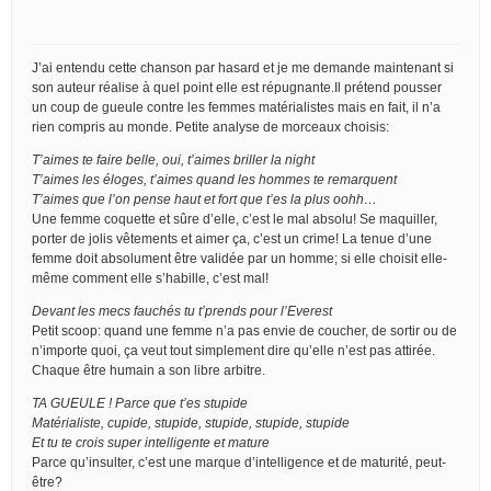
J’ai entendu cette chanson par hasard et je me demande maintenant si
son auteur réalise à quel point elle est répugnante.Il prétend pousser
un coup de gueule contre les femmes matérialistes mais en fait, il n’a
rien compris au monde. Petite analyse de morceaux choisis:
T’aimes te faire belle, oui, t’aimes briller la night
T’aimes les éloges, t’aimes quand les hommes te remarquent
T’aimes que l’on pense haut et fort que t’es la plus oohh…
Une femme coquette et sûre d’elle, c’est le mal absolu! Se maquiller,
porter de jolis vêtements et aimer ça, c’est un crime! La tenue d’une
femme doit absolument être validée par un homme; si elle choisit elle-
même comment elle s’habille, c’est mal!
Devant les mecs fauchés tu t’prends pour l’Everest
Petit scoop: quand une femme n’a pas envie de coucher, de sortir ou de
n’importe quoi, ça veut tout simplement dire qu’elle n’est pas attirée.
Chaque être humain a son libre arbitre.
TA GUEULE ! Parce que t’es stupide
Matérialiste, cupide, stupide, stupide, stupide, stupide
Et tu te crois super intelligente et mature
Parce qu’insulter, c’est une marque d’intelligence et de maturité, peut-
être?