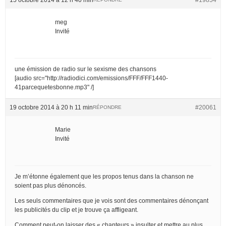
meg
Invité
une émission de radio sur le sexisme des chansons
[audio src="http://radiodici.com/emissions/FFF/FFF1440-
41parcequetesbonne.mp3" /]
19 octobre 2014 à 20 h 11 min
#20061
RÉPONDRE
Marie
Invité
Je m’étonne également que les propos tenus dans la chanson ne
soient pas plus dénoncés.
Les seuls commentaires que je vois sont des commentaires dénonçant
les publicités du clip et je trouve ça affligeant.
Comment peut-on laisser des « chanteurs » insulter et mettre au plus