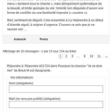
mecs « tombent sous le charme », mais dénigrement systématique de
la beauté, et limite apologie du viol. Volonté non déguisée d’assoir une
forme de contrôle via une familiarité imposée (« cousine »).
Bref, sentiment de dégoût. Cela ressemble à s’y méprendre à un début
d’islamite aiguë, à soigner d’urgence. Couvrez ce sein que je ne
saurais voir …
Auteur/e
Posts
Affichage de 10 messages - 1 par 15 (sur 154 au total)
1
2
3
…
9
10
11
→
Répondre à: Répondre #21724 dans Pourquoi la chanson "Je ne dirai
rien" de Black M est répugnante.
Vos informations:
Nom (obligatoire):
Mail (ne sera pas publié) (obligatoire):