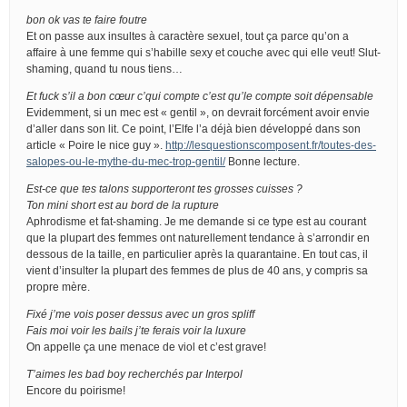
bon ok vas te faire foutre
Et on passe aux insultes à caractère sexuel, tout ça parce qu’on a
affaire à une femme qui s’habille sexy et couche avec qui elle veut! Slut-
shaming, quand tu nous tiens…
Et fuck s’il a bon cœur c’qui compte c’est qu’le compte soit dépensable
Evidemment, si un mec est « gentil », on devrait forcément avoir envie
d’aller dans son lit. Ce point, l’Elfe l’a déjà bien développé dans son
article « Poire le nice guy ».
http://lesquestionscomposent.fr/toutes-des-
salopes-ou-le-mythe-du-mec-trop-gentil/
Bonne lecture.
Est-ce que tes talons supporteront tes grosses cuisses ?
Ton mini short est au bord de la rupture
Aphrodisme et fat-shaming. Je me demande si ce type est au courant
que la plupart des femmes ont naturellement tendance à s’arrondir en
dessous de la taille, en particulier après la quarantaine. En tout cas, il
vient d’insulter la plupart des femmes de plus de 40 ans, y compris sa
propre mère.
Fixé j’me vois poser dessus avec un gros spliff
Fais moi voir les bails j’te ferais voir la luxure
On appelle ça une menace de viol et c’est grave!
T’aimes les bad boy recherchés par Interpol
Encore du poirisme!