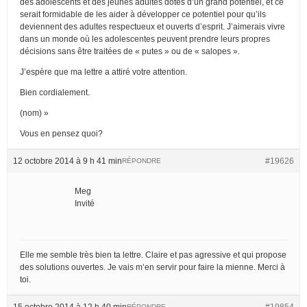
des adolescents et des jeunes adultes dotés d’un grand potentiel, et ce
serait formidable de les aider à développer ce potentiel pour qu’ils
deviennent des adultes respectueux et ouverts d’esprit. J’aimerais vivre
dans un monde où les adolescentes peuvent prendre leurs propres
décisions sans être traitées de « putes » ou de « salopes ».
J’espère que ma lettre a attiré votre attention.
Bien cordialement.
(nom) »
Vous en pensez quoi?
12 octobre 2014 à 9 h 41 min
#19626
RÉPONDRE
Meg
Invité
Elle me semble très bien ta lettre. Claire et pas agressive et qui propose
des solutions ouvertes. Je vais m’en servir pour faire la mienne. Merci à
toi.
15 octobre 2014 à 12 h 40 min
#19854
RÉPONDRE