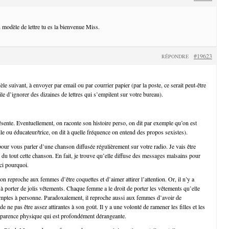
 modèle de lettre tu es la bienvenue Miss.
#19623
RÉPONDRE
e suivant, à envoyer par email ou par courrier papier (par la poste, ce serait peut-être
ile d’ignorer des dizaines de lettres qui s’empilent sur votre bureau).
ésente. Eventuellement, on raconte son histoire perso, on dit par exemple qu’on est
le ou éducateur/trice, on dit à quelle fréquence on entend des propos sexistes).
 pour vous parler d’une chanson diffusée régulièrement sur votre radio. Je vais être
 du tout cette chanson. En fait, je trouve qu’elle diffuse des messages malsains pour
ici pourquoi.
on reproche aux femmes d’être coquettes et d’aimer attirer l’attention. Or, il n’y a
 porter de jolis vêtements. Chaque femme a le droit de porter les vêtements qu’elle
mptes à personne. Paradoxalement, il reproche aussi aux femmes d’avoir de
e ne pas être assez attirantes à son goût. Il y a une volonté de ramener les filles et les
pparence physique qui est profondément dérangeante.