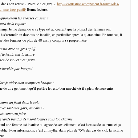
 dans son article « Poire le nice guy ».
http://lesquestionscomposent.fr/toutes-des-
u-mec-trop-gentil/
Bonne lecture.
supporteront tes grosses cuisses ?
bord de la rupture
ing. Je me demande si ce type est au courant que la plupart des femmes ont
 s’arrondir en dessous de la taille, en particulier après la quarantaine. En tout cas, il
upart des femmes de plus de 40 ans, y compris sa propre mère.
essus avec un gros spliff
j’te ferais voir la luxure
ce de viol et c’est grave!
echerchés par Interpol
dois-je vider mon compte en banque ?
e de dire gentiment qu’il préfère le resto bon marché où il a plein de souvenirs
comme un froid dans le coin
 avec tout mes gars, au calme !
mais comment faire
rands bandits ils y sont tombés sous ton charme
and une femme est insultée ou agressée sexuellement, c’est à cause de sa tenue et ça
public. Pour information, c’est un mythe: dans plus de 75% des cas de viol, la victime
eur.