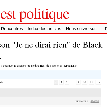
est politique
Rencontres
Index des articles
Nous suivre sur…
on "Je ne dirai rien" de Black
.
s
›
Pourquoi la chanson "Je ne dirai rien" de Black M est répugnante.
al)
1
2
3
…
9
10
11
→
#16898
RÉPONDRE