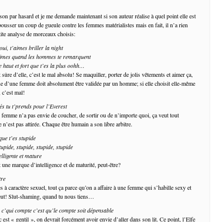
son par hasard et je me demande maintenant si son auteur réalise à quel point elle est
ousser un coup de gueule contre les femmes matérialistes mais en fait, il n’a rien
ite analyse de morceaux choisis:
oui, t’aimes briller la night
’aimes quand les hommes te remarquent
 haut et fort que t’es la plus oohh…
ûre d’elle, c’est le mal absolu! Se maquiller, porter de jolis vêtements et aimer ça,
ue d’une femme doit absolument être validée par un homme; si elle choisit elle-même
 c’est mal!
s tu t’prends pour l’Everest
 femme n’a pas envie de coucher, de sortir ou de n’importe quoi, ça veut tout
 n’est pas attirée. Chaque être humain a son libre arbitre.
e t’es stupide
tupide, stupide, stupide, stupide
elligente et mature
t une marque d’intelligence et de maturité, peut-être?
tre
s à caractère sexuel, tout ça parce qu’on a affaire à une femme qui s’habille sexy et
veut! Slut-shaming, quand tu nous tiens…
r c’qui compte c’est qu’le compte soit dépensable
st « gentil », on devrait forcément avoir envie d’aller dans son lit. Ce point, l’Elfe