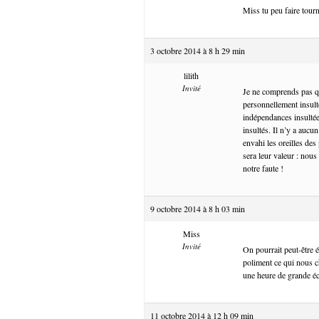
Miss tu peu faire tour
3 octobre 2014 à 8 h 29 min
lilith
Invité
Je ne comprends pas qu
personnellement insult
indépendances insultée
insultés. Il n’y a aucu
envahi les oreilles des
sera leur valeur : nou
notre faute !
9 octobre 2014 à 8 h 03 min
Miss
Invité
On pourrait peut-être 
poliment ce qui nous ch
une heure de grande éc
11 octobre 2014 à 12 h 09 min