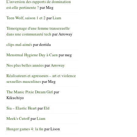
L’inversion des rapports de domination
est-elle pertinente ?
par
Meg
Teen Wolf, saison 1 et 2
par
Liam
Témoignage d'une femme transexuelle
dans une communauté tech
par
Arroway
clips mal-aimés
par
derrida
Menstrual Hygiene Day à Caen
par
meg
Nos plus belles années
par
Arroway
Réalisateurs et agresseurs – art et violence
sexuelles masculines
par
Meg
The Manic Pixie Dream Girl
par
Kikuchiyo
Sia – Elastic Heart
par
Eld
Meek's Cutoff
par
Liam
Hunger games 4: la fin
par
Lison