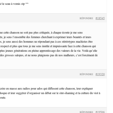
né le seau à vomis stp ^^
#18545
RÉPONDRE
e cette chanson ne soit pas plus critiquée, à chaque écoute je me sens
ée, je sens l’ensemble des femmes cherchant à exprimer leurs beautés et leurs
s, je sens aussi des hommes ne répondant pas à ces stéréotypes machistes être
n respect et plus que tous je me sens inutile et impuissante face à cette chanson qui
 plus jeunes générations en pleine apprentissage des valeurs de la vie. Voilà qu’elle
s des grosses salopes, et ne nous plaignons pas de nos malheurs, c’est forcément de
#19320
RÉPONDRE
écrire en masse aux radios pour ados qui diffusent cette chanson, leur expliquer
oque et leur suggérer d’organiser un débat sur le slut-shaming et la culture du viol à
oute.
#19566
RÉPONDRE