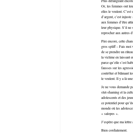
Plus dérangeant encore
Or, les femmes ont leur
elles le veulent. C’est
d’argent, c’est injuste
aux femmes d’être atti
leur physique. S’il ne
reprocher aux autres d’
Pire encore, cette cha
gros spliff – Fais moi v
de se prendre un râteau
la victime en laissant
parce qu’elle s’est ha
fausses sur les agress
contrôler et blâmant l
le veulent. Il y a là u
Je ne vous demande pas
slut-shaming et la cult
adolescents et des jeun
ce potentiel pour qu’il
monde où les adolescen
« salopes ».
J’espère que ma lettre a
Bien cordialement.