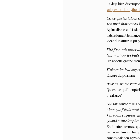
l’a déjà bien développé
salopes-ou-le-mythe-d
Est-ce que tes talons 
Ton mini short est au 
Aphrodisme et fat-sham
naturellement tendance à
vient d’insulter la pl
Fixé j’me vois poser d
Fais moi voir les bails 
On appelle ça une mena
T’aimes les bad boy r
Encore du poirisme!
Pour un simple resto 
Qu’est-ce qui l’empêch
d’enfance?
Oui ton entrée a mis 
Alors que j’étais posé
J’ai voulu t’ignorer 
Quand même les plus g
En d’autres termes, qu
se passe dans un lieu 
connaissait son agress