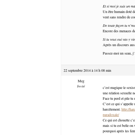
Et si moi je suis un ma
Un être humain doté de 
veut sans rendre de c
De toute façon tu n’me 
Encore des menaces de
Si tu veux oui vas-y vi
Après un discours auss
Passez-moi un seau, j
22 septembre 2014 à 14 h 08 min
Meg
Invité
c’est magique le sexism
une relation sexuelle ne
Face tu perd et pile tu
C’est ce qui s’appelle 
harcèlement.
http://ha
paradoxale/
Ce qui est chouette c’e
mais si tu est belle on 
pourquoi après les fe