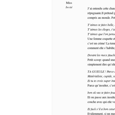
Miss
Invité
J’ai entendu cette chan
répugnante.Il prétend p
compris au monde. Pet
T’aimes te faire belle, 
T’aimes les éloges, t
T’aimes que l’on pense
Une femme coquette et s
c’est un crime! La ten
comment elle s’habille,
Devant les mecs fauché
Petit scoop: quand une
simplement dire qu’elle
TA GUEULE ! Parce qu
Matérialiste, cupide, s
Et tu te crois super int
Parce qu’insulter, c’es
bon ok vas te faire fou
Et on passe aux insulte
couche avec qui elle 
Et fuck s’il a bon cœu
Evidemment, si un mec e