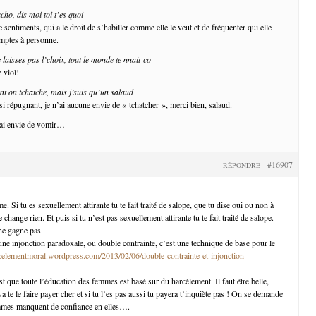
cho, dis moi toi t’es quoi
sentiments, qui a le droit de s’habiller comme elle le veut et de fréquenter qui elle
omptes à personne.
laisses pas l’choix, tout le monde te nnait-co
 viol!
ent on tchatche, mais j’suis qu’un salaud
i répugnant, je n’ai aucune envie de « tchatcher », merci bien, salaud.
’ai envie de vomir…
#16907
RÉPONDRE
e. Si tu es sexuellement attirante tu te fait traité de salope, que tu dise oui ou non à
 change rien. Et puis si tu n’est pas sexuellement attirante tu te fait traité de salope.
 ne gagne pas.
une injonction paradoxale, ou double contrainte, c’est une technique de base pour le
rcelementmoral.wordpress.com/2013/02/06/double-contrainte-et-injonction-
st que toute l’éducation des femmes est basé sur du harcèlement. Il faut être belle,
va te le faire payer cher et si tu l’es pas aussi tu payera t’inquiète pas ! On se demande
mmes manquent de confiance en elles….