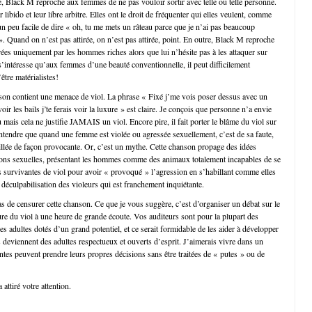
, Black M reproche aux femmes de ne pas vouloir sortir avec telle ou telle personne.
 libido et leur libre arbitre. Elles ont le droit de fréquenter qui elles veulent, comme
 un peu facile de dire « oh, tu me mets un râteau parce que je n’ai pas beaucoup
 ». Quand on n’est pas attirée, on n’est pas attirée, point. En outre, Black M reproche
rées uniquement par les hommes riches alors que lui n’hésite pas à les attaquer sur
 s’intéresse qu’aux femmes d’une beauté conventionnelle, il peut difficilement
être matérialistes!
nson contient une menace de viol. La phrase « Fixé j’me vois poser dessus avec un
oir les bails j’te ferais voir la luxure » est claire. Je conçois que personne n’a envie
 mais cela ne justifie JAMAIS un viol. Encore pire, il fait porter le blâme du viol sur
 entendre que quand une femme est violée ou agressée sexuellement, c’est de sa faute,
billée de façon provocante. Or, c’est un mythe. Cette chanson propage des idées
ions sexuelles, présentant les hommes comme des animaux totalement incapables de se
es survivantes de viol pour avoir « provoqué » l’agression en s’habillant comme elles
ne déculpabilisation des violeurs qui est franchement inquiétante.
 de censurer cette chanson. Ce que je vous suggère, c’est d’organiser un débat sur le
ure du viol à une heure de grande écoute. Vos auditeurs sont pour la plupart des
es adultes dotés d’un grand potentiel, et ce serait formidable de les aider à développer
s deviennent des adultes respectueux et ouverts d’esprit. J’aimerais vivre dans un
tes peuvent prendre leurs propres décisions sans être traitées de « putes » ou de
 attiré votre attention.