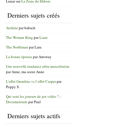
Lunar
sur
La Zone du Dehors
Derniers sujets créés
Archère
par
babach
The Woman King
par
Liam
The Northman
par
Lara
La bonne épouse
par
Arroway
Une nouvelle tendance ultra masculiniste
par
Anne, ma soeur Anne
L’effet Gremlins vs l’effet Casper
par
Poppy S.
Qui sont les joueurs de jeu vidéo ? –
Documentaire
par
Paul
Derniers sujets actifs