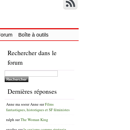
Forum
Boîte à outils
Rechercher dans le
forum
Dernières réponses
Anne ma soeur Anne
sur
Films
fantastiques, historiques et SF féministes
ralph
sur
The Woman King
exodus
sur
le sexisme comme strategie