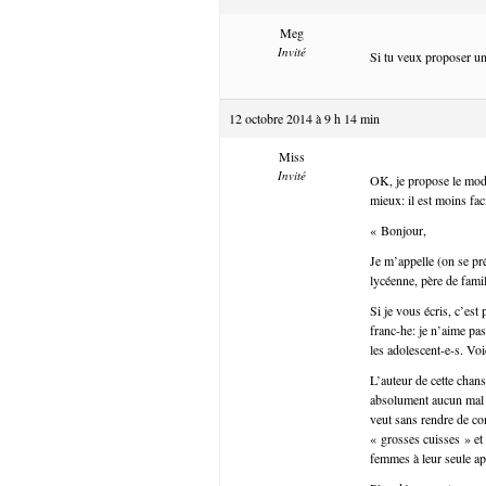
Meg
Invité
Si tu veux proposer un
12 octobre 2014 à 9 h 14 min
Miss
Invité
OK, je propose le modèl
mieux: il est moins fac
« Bonjour,
Je m’appelle (on se pr
lycéenne, père de famil
Si je vous écris, c’est
franc-he: je n’aime pas
les adolescent-e-s. Vo
L’auteur de cette chans
absolument aucun mal à
veut sans rendre de co
« grosses cuisses » et d
femmes à leur seule a