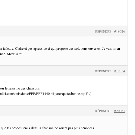
#19626
RÉPONDRE
n ta lettre. Claire et pas agressive et qui propose des solutions ouvertes. Je vais m’en
enne. Merci à toi.
#19854
RÉPONDRE
 sur le sexisme des chansons
diodici.com/emissions/FFF/FFF1440-41parcequetesbonne.mp3" /]
#20061
RÉPONDRE
que les propos tenus dans la chanson ne soient pas plus dénoncés.