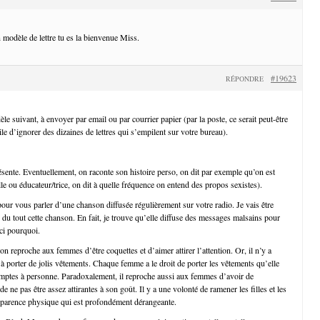
 modèle de lettre tu es la bienvenue Miss.
#19623
RÉPONDRE
e suivant, à envoyer par email ou par courrier papier (par la poste, ce serait peut-être
ile d’ignorer des dizaines de lettres qui s’empilent sur votre bureau).
ésente. Eventuellement, on raconte son histoire perso, on dit par exemple qu’on est
le ou éducateur/trice, on dit à quelle fréquence on entend des propos sexistes).
 pour vous parler d’une chanson diffusée régulièrement sur votre radio. Je vais être
 du tout cette chanson. En fait, je trouve qu’elle diffuse des messages malsains pour
ici pourquoi.
on reproche aux femmes d’être coquettes et d’aimer attirer l’attention. Or, il n’y a
 porter de jolis vêtements. Chaque femme a le droit de porter les vêtements qu’elle
mptes à personne. Paradoxalement, il reproche aussi aux femmes d’avoir de
e ne pas être assez attirantes à son goût. Il y a une volonté de ramener les filles et les
pparence physique qui est profondément dérangeante.