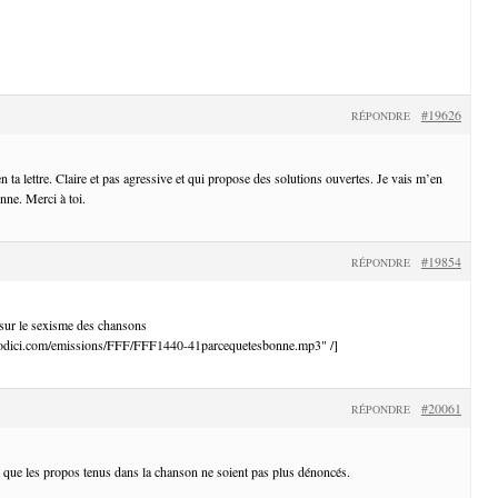
#19626
RÉPONDRE
n ta lettre. Claire et pas agressive et qui propose des solutions ouvertes. Je vais m’en
enne. Merci à toi.
#19854
RÉPONDRE
 sur le sexisme des chansons
diodici.com/emissions/FFF/FFF1440-41parcequetesbonne.mp3" /]
#20061
RÉPONDRE
que les propos tenus dans la chanson ne soient pas plus dénoncés.