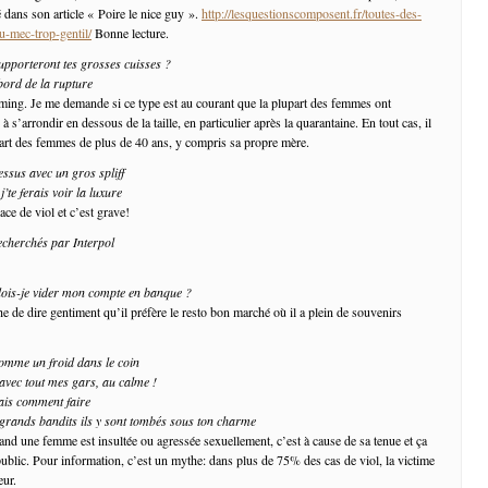
 dans son article « Poire le nice guy ».
http://lesquestionscomposent.fr/toutes-des-
u-mec-trop-gentil/
Bonne lecture.
supporteront tes grosses cuisses ?
bord de la rupture
ing. Je me demande si ce type est au courant que la plupart des femmes ont
 s’arrondir en dessous de la taille, en particulier après la quarantaine. En tout cas, il
upart des femmes de plus de 40 ans, y compris sa propre mère.
essus avec un gros spliff
j’te ferais voir la luxure
ce de viol et c’est grave!
echerchés par Interpol
dois-je vider mon compte en banque ?
e de dire gentiment qu’il préfère le resto bon marché où il a plein de souvenirs
comme un froid dans le coin
 avec tout mes gars, au calme !
mais comment faire
rands bandits ils y sont tombés sous ton charme
and une femme est insultée ou agressée sexuellement, c’est à cause de sa tenue et ça
public. Pour information, c’est un mythe: dans plus de 75% des cas de viol, la victime
eur.