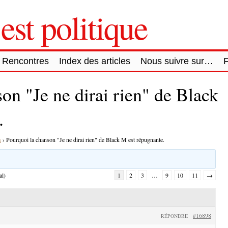
est politique
Rencontres
Index des articles
Nous suivre sur…
on "Je ne dirai rien" de Black
.
s
›
Pourquoi la chanson "Je ne dirai rien" de Black M est répugnante.
al)
1
2
3
…
9
10
11
→
#16898
RÉPONDRE