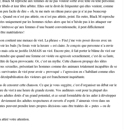
, Black M reproche aux femmes de ne pas vouloir sortir avec telle ou telle personne.
 libido et leur libre arbitre. Elles ont le droit de fréquenter qui elles veulent, comme
 un peu facile de dire « oh, tu me mets un râteau parce que je n’ai pas beaucoup
 ». Quand on n’est pas attirée, on n’est pas attirée, point. En outre, Black M reproche
rées uniquement par les hommes riches alors que lui n’hésite pas à les attaquer sur
 s’intéresse qu’aux femmes d’une beauté conventionnelle, il peut difficilement
être matérialistes!
nson contient une menace de viol. La phrase « Fixé j’me vois poser dessus avec un
oir les bails j’te ferais voir la luxure » est claire. Je conçois que personne n’a envie
 mais cela ne justifie JAMAIS un viol. Encore pire, il fait porter le blâme du viol sur
 entendre que quand une femme est violée ou agressée sexuellement, c’est de sa faute,
billée de façon provocante. Or, c’est un mythe. Cette chanson propage des idées
ions sexuelles, présentant les hommes comme des animaux totalement incapables de se
es survivantes de viol pour avoir « provoqué » l’agression en s’habillant comme elles
ne déculpabilisation des violeurs qui est franchement inquiétante.
 de censurer cette chanson. Ce que je vous suggère, c’est d’organiser un débat sur le
ure du viol à une heure de grande écoute. Vos auditeurs sont pour la plupart des
es adultes dotés d’un grand potentiel, et ce serait formidable de les aider à développer
s deviennent des adultes respectueux et ouverts d’esprit. J’aimerais vivre dans un
tes peuvent prendre leurs propres décisions sans être traitées de « putes » ou de
 attiré votre attention.