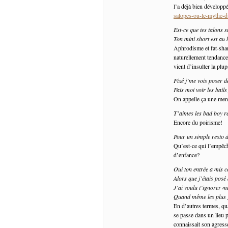
l’a déjà bien développé
salopes-ou-le-mythe-d
Est-ce que tes talons 
Ton mini short est au 
Aphrodisme et fat-sham
naturellement tendance à
vient d’insulter la pl
Fixé j’me vois poser d
Fais moi voir les bails 
On appelle ça une mena
T’aimes les bad boy r
Encore du poirisme!
Pour un simple resto 
Qu’est-ce qui l’empêch
d’enfance?
Oui ton entrée a mis 
Alors que j’étais posé
J’ai voulu t’ignorer 
Quand même les plus g
En d’autres termes, qu
se passe dans un lieu 
connaissait son agress