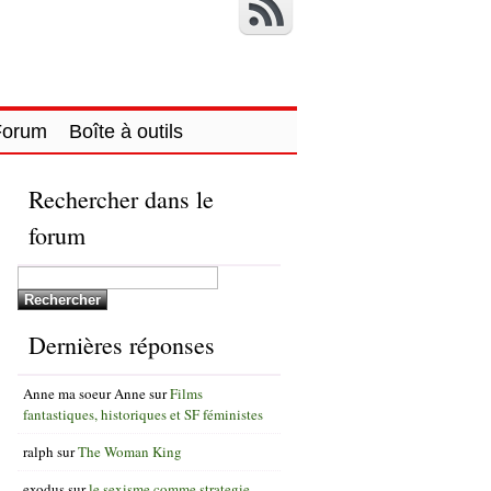
Forum
Boîte à outils
Rechercher dans le
forum
Dernières réponses
Anne ma soeur Anne
sur
Films
fantastiques, historiques et SF féministes
ralph
sur
The Woman King
exodus
sur
le sexisme comme strategie