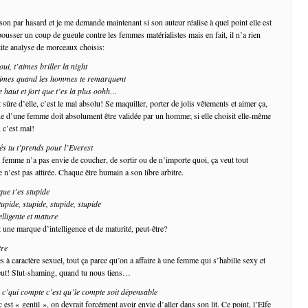
son par hasard et je me demande maintenant si son auteur réalise à quel point elle est
ousser un coup de gueule contre les femmes matérialistes mais en fait, il n’a rien
ite analyse de morceaux choisis:
oui, t’aimes briller la night
’aimes quand les hommes te remarquent
 haut et fort que t’es la plus oohh…
ûre d’elle, c’est le mal absolu! Se maquiller, porter de jolis vêtements et aimer ça,
ue d’une femme doit absolument être validée par un homme; si elle choisit elle-même
 c’est mal!
s tu t’prends pour l’Everest
 femme n’a pas envie de coucher, de sortir ou de n’importe quoi, ça veut tout
 n’est pas attirée. Chaque être humain a son libre arbitre.
e t’es stupide
tupide, stupide, stupide, stupide
elligente et mature
t une marque d’intelligence et de maturité, peut-être?
tre
s à caractère sexuel, tout ça parce qu’on a affaire à une femme qui s’habille sexy et
veut! Slut-shaming, quand tu nous tiens…
r c’qui compte c’est qu’le compte soit dépensable
st « gentil », on devrait forcément avoir envie d’aller dans son lit. Ce point, l’Elfe