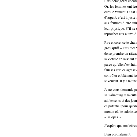
Plus dérangeant encore
Or, les femmes ont leur
elles le veulent. C’est
d’argent, c’est injuste
aux femmes d’être atti
leur physique. S’il ne
reprocher aux autres d’
Pire encore, cette cha
gros spliff – Fais moi v
de se prendre un râteau
la victime en laissant
parce qu’elle s’est ha
fausses sur les agress
contrôler et blâmant l
le veulent. Il y a là u
Je ne vous demande pas
slut-shaming et la cult
adolescents et des jeun
ce potentiel pour qu’il
monde où les adolescen
« salopes ».
J’espère que ma lettre a
Bien cordialement.