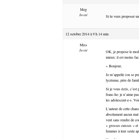
Meg
Invité
Si tu veux proposer un
12 octobre 2014 à 9 h 14 min
Miss
Invité
OK, je propose le modèl
mieux: il est moins fac
« Bonjour,
Je m’appelle (on se pr
lycéenne, père de famil
Si je vous écris, c’est
franc-he: je n’aime pas
les adolescent-e-s. Vo
L’auteur de cette chans
absolument aucun mal à
veut sans rendre de co
« grosses cuisses » et d
femmes à leur seule a