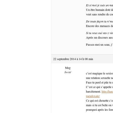
Et si moi je suis un ma
Un être humain doté de 
veut sans rendre de c
De toute façon tu n’me 
Encore des menaces de
Si tu veux oui vas-y vi
Après un discours auss
Passez-moi un seau, j
22 septembre 2014 à 14 h 08 min
Meg
Invité
c’est magique le sexism
une relation sexuelle ne
Face tu perd et pile tu
C’est ce qui s’appelle 
harcèlement.
http://ha
paradoxale/
Ce qui est chouette c’e
mais si tu est belle on 
pourquoi après les fe