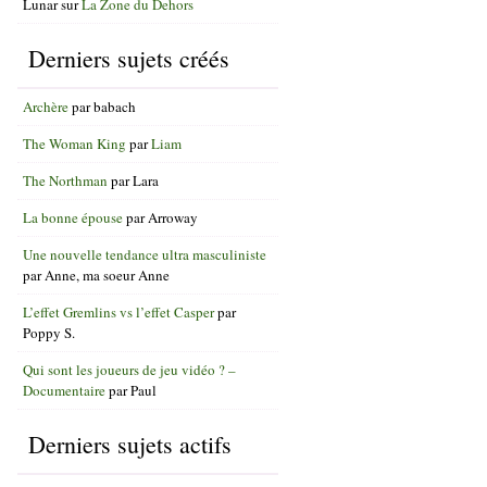
Lunar
sur
La Zone du Dehors
Derniers sujets créés
Archère
par
babach
The Woman King
par
Liam
The Northman
par
Lara
La bonne épouse
par
Arroway
Une nouvelle tendance ultra masculiniste
par
Anne, ma soeur Anne
L’effet Gremlins vs l’effet Casper
par
Poppy S.
Qui sont les joueurs de jeu vidéo ? –
Documentaire
par
Paul
Derniers sujets actifs