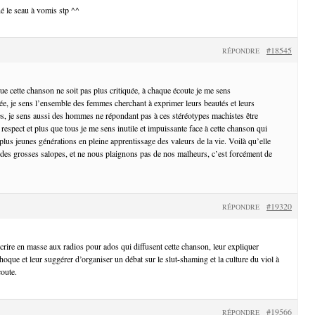
né le seau à vomis stp ^^
#18545
RÉPONDRE
e cette chanson ne soit pas plus critiquée, à chaque écoute je me sens
ée, je sens l’ensemble des femmes cherchant à exprimer leurs beautés et leurs
s, je sens aussi des hommes ne répondant pas à ces stéréotypes machistes être
n respect et plus que tous je me sens inutile et impuissante face à cette chanson qui
 plus jeunes générations en pleine apprentissage des valeurs de la vie. Voilà qu’elle
s des grosses salopes, et ne nous plaignons pas de nos malheurs, c’est forcément de
#19320
RÉPONDRE
écrire en masse aux radios pour ados qui diffusent cette chanson, leur expliquer
oque et leur suggérer d’organiser un débat sur le slut-shaming et la culture du viol à
oute.
#19566
RÉPONDRE