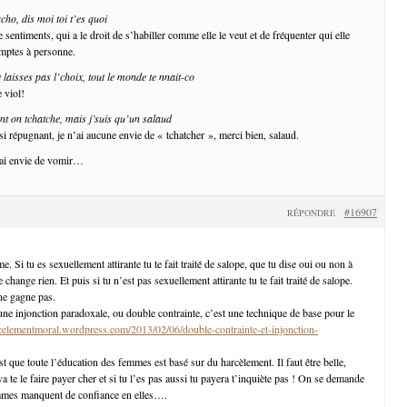
cho, dis moi toi t’es quoi
sentiments, qui a le droit de s’habiller comme elle le veut et de fréquenter qui elle
omptes à personne.
laisses pas l’choix, tout le monde te nnait-co
 viol!
ent on tchatche, mais j’suis qu’un salaud
i répugnant, je n’ai aucune envie de « tchatcher », merci bien, salaud.
’ai envie de vomir…
#16907
RÉPONDRE
e. Si tu es sexuellement attirante tu te fait traité de salope, que tu dise oui ou non à
 change rien. Et puis si tu n’est pas sexuellement attirante tu te fait traité de salope.
 ne gagne pas.
une injonction paradoxale, ou double contrainte, c’est une technique de base pour le
rcelementmoral.wordpress.com/2013/02/06/double-contrainte-et-injonction-
st que toute l’éducation des femmes est basé sur du harcèlement. Il faut être belle,
va te le faire payer cher et si tu l’es pas aussi tu payera t’inquiète pas ! On se demande
mmes manquent de confiance en elles….