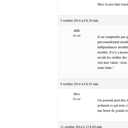
Miss tu peu faire tour
3 octobre 2014 à 8 h 29 min
lilith
Invité
Je ne comprends pas qu
personnellement insult
indépendances insultée
insultés. Il n’y a aucu
envahi les oreilles des
sera leur valeur : nou
notre faute !
9 octobre 2014 à 8 h 03 min
Miss
Invité
On pourrait peut-être 
poliment ce qui nous ch
une heure de grande éc
11 octobre 2014 à 12 h 09 min