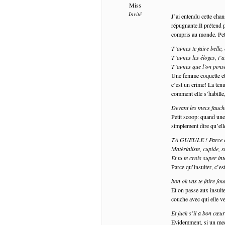
Miss
Invité
J’ai entendu cette chan
répugnante.Il prétend p
compris au monde. Pet
T’aimes te faire belle, 
T’aimes les éloges, t
T’aimes que l’on pense
Une femme coquette et s
c’est un crime! La ten
comment elle s’habille,
Devant les mecs fauché
Petit scoop: quand une
simplement dire qu’elle
TA GUEULE ! Parce qu
Matérialiste, cupide, s
Et tu te crois super int
Parce qu’insulter, c’es
bon ok vas te faire fou
Et on passe aux insulte
couche avec qui elle 
Et fuck s’il a bon cœu
Evidemment, si un mec e