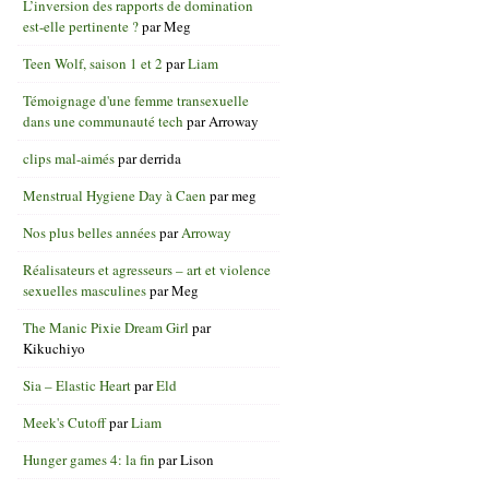
L’inversion des rapports de domination
est-elle pertinente ?
par
Meg
Teen Wolf, saison 1 et 2
par
Liam
Témoignage d'une femme transexuelle
dans une communauté tech
par
Arroway
clips mal-aimés
par
derrida
Menstrual Hygiene Day à Caen
par
meg
Nos plus belles années
par
Arroway
Réalisateurs et agresseurs – art et violence
sexuelles masculines
par
Meg
The Manic Pixie Dream Girl
par
Kikuchiyo
Sia – Elastic Heart
par
Eld
Meek's Cutoff
par
Liam
Hunger games 4: la fin
par
Lison