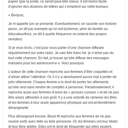
papier (par la poste, ce serait peut-être mieux: il est moins facile
d’ignorer des dizaines de lettres qui s’empilent sur votre bureau).
« Bonjour,
Je m’appelle (on se présente. Eventuellement, on raconte son histoire
perso, on dit par exemple qu’on est lycéenne, père de famille ou
éducateur/trice, on dit à quelle fréquence on entend des propos
sexistes).
Si je vous écris, c’est pour vous parler d’une chanson diffusée
régulièrement sur votre radio. Je vais être franc-he: je n’aime pas du
tout cette chanson. En fait, je trouve qu’elle diffuse des messages
malsains pour les adolescent-e-s. Voici pourquoi.
L’auteur de cette chanson reproche aux femmes d’être coquettes et
d’aimer attirer l’attention. Or, il n’y a absolument aucun mal à porter de
jolis vêtements. Chaque femme a le droit de porter les vêtements
qu’elle veut sans rendre de comptes à personne. Paradoxalement, il
reproche aussi aux femmes d’avoir de « grosses cuisses » et de ne pas
être assez attirantes à son goût. Il y a une volonté de ramener les filles
et les femmes à leur seule apparence physique qui est profondément
dérangeante.
Plus dérangeant encore, Black M reproche aux femmes de ne pas
vouloir sortir avec telle ou telle personne. Or, les femmes ont leur libido
et leur libre arbitre. Elles ont le droit de fréquenter qui elles veulent,