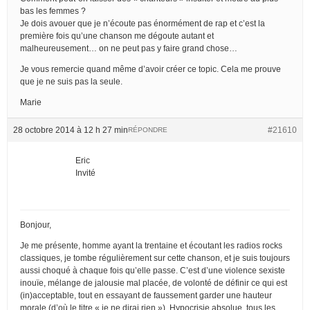
bas les femmes ?
Je dois avouer que je n’écoute pas énormément de rap et c’est la
première fois qu’une chanson me dégoute autant et
malheureusement… on ne peut pas y faire grand chose…
Je vous remercie quand même d’avoir créer ce topic. Cela me prouve
que je ne suis pas la seule.
Marie
28 octobre 2014 à 12 h 27 min
#21610
RÉPONDRE
Eric
Invité
Bonjour,
Je me présente, homme ayant la trentaine et écoutant les radios rocks
classiques, je tombe régulièrement sur cette chanson, et je suis toujours
aussi choqué à chaque fois qu’elle passe. C’est d’une violence sexiste
inouïe, mélange de jalousie mal placée, de volonté de définir ce qui est
(in)acceptable, tout en essayant de faussement garder une hauteur
morale (d’où le titre « je ne dirai rien »). Hypocrisie absolue, tous les