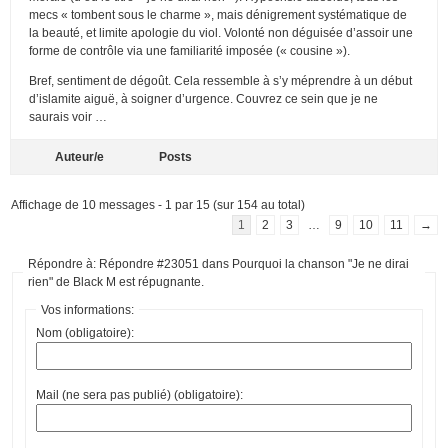
mecs « tombent sous le charme », mais dénigrement systématique de
la beauté, et limite apologie du viol. Volonté non déguisée d’assoir une
forme de contrôle via une familiarité imposée (« cousine »).
Bref, sentiment de dégoût. Cela ressemble à s’y méprendre à un début
d’islamite aiguë, à soigner d’urgence. Couvrez ce sein que je ne
saurais voir …
Auteur/e
Posts
Affichage de 10 messages - 1 par 15 (sur 154 au total)
1
2
3
…
9
10
11
→
Répondre à: Répondre #23051 dans Pourquoi la chanson "Je ne dirai
rien" de Black M est répugnante.
Vos informations:
Nom (obligatoire):
Mail (ne sera pas publié) (obligatoire):