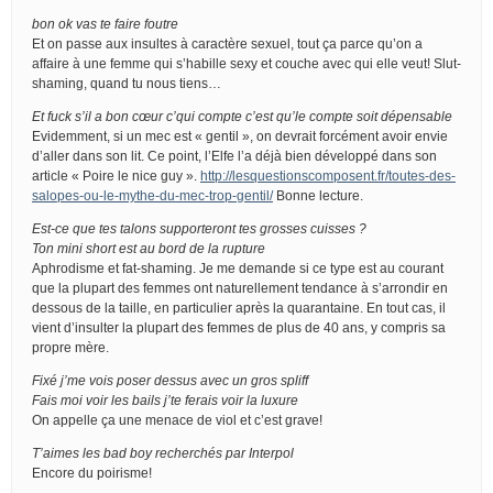
bon ok vas te faire foutre
Et on passe aux insultes à caractère sexuel, tout ça parce qu’on a
affaire à une femme qui s’habille sexy et couche avec qui elle veut! Slut-
shaming, quand tu nous tiens…
Et fuck s’il a bon cœur c’qui compte c’est qu’le compte soit dépensable
Evidemment, si un mec est « gentil », on devrait forcément avoir envie
d’aller dans son lit. Ce point, l’Elfe l’a déjà bien développé dans son
article « Poire le nice guy ».
http://lesquestionscomposent.fr/toutes-des-
salopes-ou-le-mythe-du-mec-trop-gentil/
Bonne lecture.
Est-ce que tes talons supporteront tes grosses cuisses ?
Ton mini short est au bord de la rupture
Aphrodisme et fat-shaming. Je me demande si ce type est au courant
que la plupart des femmes ont naturellement tendance à s’arrondir en
dessous de la taille, en particulier après la quarantaine. En tout cas, il
vient d’insulter la plupart des femmes de plus de 40 ans, y compris sa
propre mère.
Fixé j’me vois poser dessus avec un gros spliff
Fais moi voir les bails j’te ferais voir la luxure
On appelle ça une menace de viol et c’est grave!
T’aimes les bad boy recherchés par Interpol
Encore du poirisme!