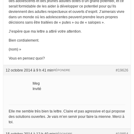
des adolescents et des jeunes adultes dotés d’un grand potentiel, et ce
serait formidable de les aider à développer ce potentiel pour qu’ils
deviennent des adultes respectueux et ouverts d’esprit. J’aimerais vivre
dans un monde où les adolescentes peuvent prendre leurs propres
décisions sans être traitées de « putes » ou de « salopes ».
J’espère que ma lettre a attiré votre attention.
Bien cordialement.
(nom) »
Vous en pensez quoi?
12 octobre 2014 à 9 h 41 min
#19626
RÉPONDRE
Meg
Invité
Elle me semble très bien ta lettre. Claire et pas agressive et qui propose
des solutions ouvertes. Je vais m’en servir pour faire la mienne. Merci à
toi.
15 octobre 2014 à 12 h 40 min
#19854
RÉPONDRE