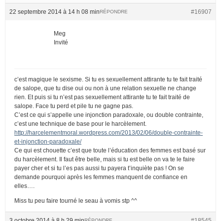
22 septembre 2014 à 14 h 08 min
#16907
RÉPONDRE
Meg
Invité
c’est magique le sexisme. Si tu es sexuellement attirante tu te fait traité
de salope, que tu dise oui ou non à une relation sexuelle ne change
rien. Et puis si tu n’est pas sexuellement attirante tu te fait traité de
salope. Face tu perd et pile tu ne gagne pas.
C’est ce qui s’appelle une injonction paradoxale, ou double contrainte,
c’est une technique de base pour le harcèlement.
http://harcelementmoral.wordpress.com/2013/02/06/double-contrainte-
et-injonction-paradoxale/
Ce qui est chouette c’est que toute l’éducation des femmes est basé sur
du harcèlement. Il faut être belle, mais si tu est belle on va te le faire
payer cher et si tu l’es pas aussi tu payera t’inquiète pas ! On se
demande pourquoi après les femmes manquent de confiance en
elles….
Miss tu peu faire tourné le seau à vomis stp ^^
3 octobre 2014 à 8 h 29 min
#18545
RÉPONDRE