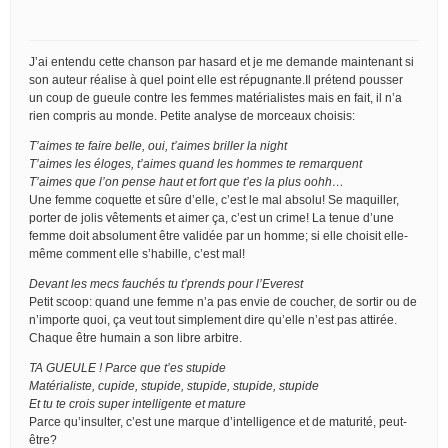
J’ai entendu cette chanson par hasard et je me demande maintenant si
son auteur réalise à quel point elle est répugnante.Il prétend pousser
un coup de gueule contre les femmes matérialistes mais en fait, il n’a
rien compris au monde. Petite analyse de morceaux choisis:
T’aimes te faire belle, oui, t’aimes briller la night
T’aimes les éloges, t’aimes quand les hommes te remarquent
T’aimes que l’on pense haut et fort que t’es la plus oohh…
Une femme coquette et sûre d’elle, c’est le mal absolu! Se maquiller,
porter de jolis vêtements et aimer ça, c’est un crime! La tenue d’une
femme doit absolument être validée par un homme; si elle choisit elle-
même comment elle s’habille, c’est mal!
Devant les mecs fauchés tu t’prends pour l’Everest
Petit scoop: quand une femme n’a pas envie de coucher, de sortir ou de
n’importe quoi, ça veut tout simplement dire qu’elle n’est pas attirée.
Chaque être humain a son libre arbitre.
TA GUEULE ! Parce que t’es stupide
Matérialiste, cupide, stupide, stupide, stupide, stupide
Et tu te crois super intelligente et mature
Parce qu’insulter, c’est une marque d’intelligence et de maturité, peut-
être?