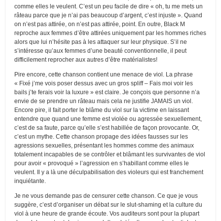
comme elles le veulent. C’est un peu facile de dire « oh, tu me mets un
râteau parce que je n’ai pas beaucoup d’argent, c’est injuste ». Quand
on n’est pas attirée, on n’est pas attirée, point. En outre, Black M
reproche aux femmes d’être attirées uniquement par les hommes riches
alors que lui n’hésite pas à les attaquer sur leur physique. S’il ne
s’intéresse qu’aux femmes d’une beauté conventionnelle, il peut
difficilement reprocher aux autres d’être matérialistes!
Pire encore, cette chanson contient une menace de viol. La phrase
« Fixé j’me vois poser dessus avec un gros spliff – Fais moi voir les
bails j’te ferais voir la luxure » est claire. Je conçois que personne n’a
envie de se prendre un râteau mais cela ne justifie JAMAIS un viol.
Encore pire, il fait porter le blâme du viol sur la victime en laissant
entendre que quand une femme est violée ou agressée sexuellement,
c’est de sa faute, parce qu’elle s’est habillée de façon provocante. Or,
c’est un mythe. Cette chanson propage des idées fausses sur les
agressions sexuelles, présentant les hommes comme des animaux
totalement incapables de se contrôler et blâmant les survivantes de viol
pour avoir « provoqué » l’agression en s’habillant comme elles le
veulent. Il y a là une déculpabilisation des violeurs qui est franchement
inquiétante.
Je ne vous demande pas de censurer cette chanson. Ce que je vous
suggère, c’est d’organiser un débat sur le slut-shaming et la culture du
viol à une heure de grande écoute. Vos auditeurs sont pour la plupart