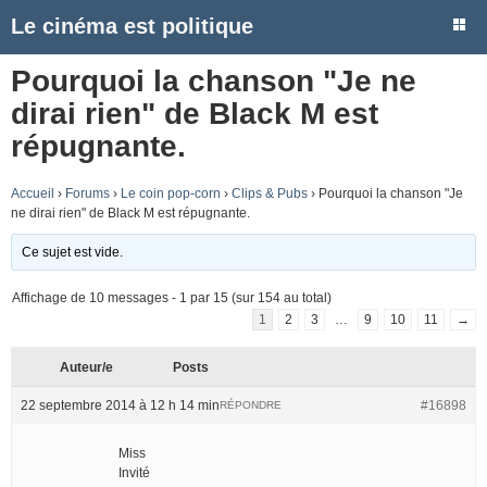
Le cinéma est politique
Pourquoi la chanson "Je ne
dirai rien" de Black M est
répugnante.
Accueil
›
Forums
›
Le coin pop-corn
›
Clips & Pubs
›
Pourquoi la chanson "Je
ne dirai rien" de Black M est répugnante.
Ce sujet est vide.
Affichage de 10 messages - 1 par 15 (sur 154 au total)
1
2
3
…
9
10
11
→
Auteur/e
Posts
22 septembre 2014 à 12 h 14 min
#16898
RÉPONDRE
Miss
Invité