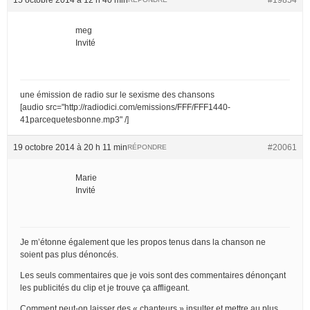
meg
Invité
une émission de radio sur le sexisme des chansons
[audio src="http://radiodici.com/emissions/FFF/FFF1440-
41parcequetesbonne.mp3" /]
19 octobre 2014 à 20 h 11 min
#20061
RÉPONDRE
Marie
Invité
Je m’étonne également que les propos tenus dans la chanson ne
soient pas plus dénoncés.
Les seuls commentaires que je vois sont des commentaires dénonçant
les publicités du clip et je trouve ça affligeant.
Comment peut-on laisser des « chanteurs » insulter et mettre au plus