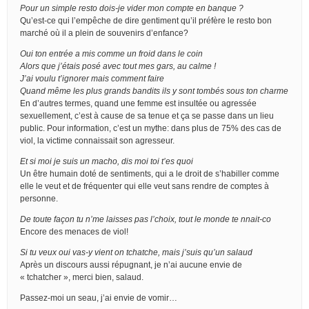
Pour un simple resto dois-je vider mon compte en banque ?
Qu’est-ce qui l’empêche de dire gentiment qu’il préfère le resto bon
marché où il a plein de souvenirs d’enfance?
Oui ton entrée a mis comme un froid dans le coin
Alors que j’étais posé avec tout mes gars, au calme !
J’ai voulu t’ignorer mais comment faire
Quand même les plus grands bandits ils y sont tombés sous ton charme
En d’autres termes, quand une femme est insultée ou agressée
sexuellement, c’est à cause de sa tenue et ça se passe dans un lieu
public. Pour information, c’est un mythe: dans plus de 75% des cas de
viol, la victime connaissait son agresseur.
Et si moi je suis un macho, dis moi toi t’es quoi
Un être humain doté de sentiments, qui a le droit de s’habiller comme
elle le veut et de fréquenter qui elle veut sans rendre de comptes à
personne.
De toute façon tu n’me laisses pas l’choix, tout le monde te nnait-co
Encore des menaces de viol!
Si tu veux oui vas-y vient on tchatche, mais j’suis qu’un salaud
Après un discours aussi répugnant, je n’ai aucune envie de
« tchatcher », merci bien, salaud.
Passez-moi un seau, j’ai envie de vomir…