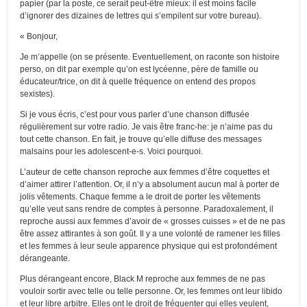
papier (par la poste, ce serait peut-être mieux: il est moins facile
d’ignorer des dizaines de lettres qui s’empilent sur votre bureau).
« Bonjour,
Je m’appelle (on se présente. Eventuellement, on raconte son histoire
perso, on dit par exemple qu’on est lycéenne, père de famille ou
éducateur/trice, on dit à quelle fréquence on entend des propos
sexistes).
Si je vous écris, c’est pour vous parler d’une chanson diffusée
régulièrement sur votre radio. Je vais être franc-he: je n’aime pas du
tout cette chanson. En fait, je trouve qu’elle diffuse des messages
malsains pour les adolescent-e-s. Voici pourquoi.
L’auteur de cette chanson reproche aux femmes d’être coquettes et
d’aimer attirer l’attention. Or, il n’y a absolument aucun mal à porter de
jolis vêtements. Chaque femme a le droit de porter les vêtements
qu’elle veut sans rendre de comptes à personne. Paradoxalement, il
reproche aussi aux femmes d’avoir de « grosses cuisses » et de ne pas
être assez attirantes à son goût. Il y a une volonté de ramener les filles
et les femmes à leur seule apparence physique qui est profondément
dérangeante.
Plus dérangeant encore, Black M reproche aux femmes de ne pas
vouloir sortir avec telle ou telle personne. Or, les femmes ont leur libido
et leur libre arbitre. Elles ont le droit de fréquenter qui elles veulent,