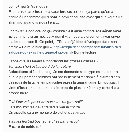
bon ok vas te faire foutre
Et on passe aux insultes à caractère sexuel, tout ça parce qu’on a
affaire à une femme qui s’habille sexy et couche avec qui elle veut! Slut-
shaming, quand tu nous tiens…
Et fuck s’il a bon cœur c’qui compte c’est qu’le compte soit dépensable
Evidemment, si un mec est « gentil », on devrait forcément avoir envie
d’aller dans son lit. Ce point, l’Elfe l’a déjà bien développé dans son
article « Poire le nice guy ».
http://lesquestionscomposent.fr/toutes-des-
salopes-ou-le-mythe-du-mec-trop-gentil/
Bonne lecture.
Est-ce que tes talons supporteront tes grosses cuisses ?
Ton mini short est au bord de la rupture
Aphrodisme et fat-shaming. Je me demande si ce type est au courant
que la plupart des femmes ont naturellement tendance à s’arrondir en
dessous de la taille, en particulier après la quarantaine. En tout cas, il
vient d’insulter la plupart des femmes de plus de 40 ans, y compris sa
propre mère.
Fixé j’me vois poser dessus avec un gros spliff
Fais moi voir les bails j’te ferais voir la luxure
On appelle ça une menace de viol et c’est grave!
T’aimes les bad boy recherchés par Interpol
Encore du poirisme!