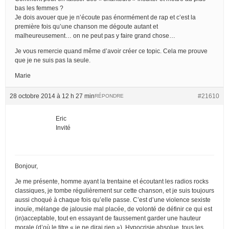
bas les femmes ?
Je dois avouer que je n’écoute pas énormément de rap et c’est la
première fois qu’une chanson me dégoute autant et
malheureusement… on ne peut pas y faire grand chose…
Je vous remercie quand même d’avoir créer ce topic. Cela me prouve
que je ne suis pas la seule.
Marie
28 octobre 2014 à 12 h 27 min
#21610
RÉPONDRE
Eric
Invité
Bonjour,
Je me présente, homme ayant la trentaine et écoutant les radios rocks
classiques, je tombe régulièrement sur cette chanson, et je suis toujours
aussi choqué à chaque fois qu’elle passe. C’est d’une violence sexiste
inouïe, mélange de jalousie mal placée, de volonté de définir ce qui est
(in)acceptable, tout en essayant de faussement garder une hauteur
morale (d’où le titre « je ne dirai rien »). Hypocrisie absolue, tous les