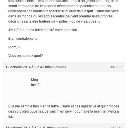
des adolescents et des jeunes adultes dotés d’un grand potentiel, et ce
serait formidable de les aider à développer ce potentiel pour qu’ils
deviennent des adultes respectueux et ouverts d’esprit. J’aimerais vivre
dans un monde où les adolescentes peuvent prendre leurs propres
décisions sans être traitées de « putes » ou de « salopes ».
J’espère que ma lettre a attiré votre attention.
Bien cordialement.
(nom) »
Vous en pensez quoi?
12 octobre 2014 à 9 h 41 min
#19626
RÉPONDRE
Meg
Invité
Elle me semble très bien ta lettre. Claire et pas agressive et qui propose
des solutions ouvertes. Je vais m’en servir pour faire la mienne. Merci à
toi.
15 octobre 2014 à 12 h 40 min
#19854
RÉPONDRE