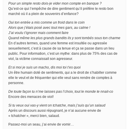
Pour un simple resto dois-je vider mon compte en banque ?
Qu’est-ce qui l’empêche de dire gentiment qu’il préfère le resto bon
marché où il a plein de souvenirs d’enfance?
Oui ton entrée a mis comme un froid dans le coin
Alors que j’étais posé avec tout mes gars, au calme !
J’ai voulu t’ignorer mais comment faire
Quand même les plus grands bandits ils y sont tombés sous ton charme
En d’autres termes, quand une femme est insultée ou agressée
sexuellement, c’est à cause de sa tenue et ça se passe dans un lieu
public. Pour information, c’est un mythe: dans plus de 75% des cas de
viol, la victime connaissait son agresseur.
Et si moi je suis un macho, dis moi toi t’es quoi
Un être humain doté de sentiments, qui a le droit de s’habiller comme
elle le veut et de fréquenter qui elle veut sans rendre de comptes à
personne.
De toute façon tu n’me laisses pas l’choix, tout le monde te nnait-co
Encore des menaces de viol!
Si tu veux oui vas-y vient on tchatche, mais j’suis qu’un salaud
Après un discours aussi répugnant, je n’ai aucune envie de
« tchatcher », merci bien, salaud.
Passez-moi un seau, j’ai envie de vomir…