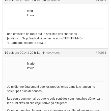
meg
Invité
une émission de radio sur le sexisme des chansons
[audio src="http://radiodici.com/emissions/FFF/FFF1440-
41parcequetesbonne.mp3" /]
19 octobre 2014 à 20 h 11 min
#20061
RÉPONDRE
Marie
Invité
Je m’étonne également que les propos tenus dans la chanson ne
soient pas plus dénoncés.
Les seuls commentaires que je vois sont des commentaires dénonçant
les publicités du clip et je trouve ça affligeant.
Comment peut-on laisser des « chanteurs » insulter et mettre au plus