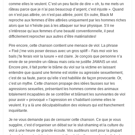
comme elles le veulent. C’est un peu facile de dire « oh, tu me mets un
râteau parce que je n’ai pas beaucoup d’argent, c’est injuste ». Quand
on n’est pas attirée, on n’est pas attirée, point. En outre, Black M
reproche aux femmes d’être attirées uniquement par les hommes riches
alors que lui n’hésite pas à les attaquer sur leur physique. S’il ne
s’intéresse qu’aux femmes d’une beauté conventionnelle, il peut
difficilement reprocher aux autres d’être matérialistes!
Pire encore, cette chanson contient une menace de viol. La phrase
« Fixé j’me vois poser dessus avec un gros spliff – Fais moi voir les
bails j’te ferais voir la luxure » est claire. Je conçois que personne n’a
envie de se prendre un râteau mais cela ne justifie JAMAIS un viol.
Encore pire, il fait porter le blâme du viol sur la victime en laissant
entendre que quand une femme est violée ou agressée sexuellement,
c’est de sa faute, parce qu’elle s’est habillée de façon provocante. Or,
c’est un mythe. Cette chanson propage des idées fausses sur les
agressions sexuelles, présentant les hommes comme des animaux
totalement incapables de se contrôler et blâmant les survivantes de viol
pour avoir « provoqué » l’agression en s’habillant comme elles le
veulent. Il y a là une déculpabilisation des violeurs qui est franchement
inquiétante.
Je ne vous demande pas de censurer cette chanson. Ce que je vous
suggère, c’est d’organiser un débat sur le slut-shaming et la culture du
viol à une heure de grande écoute. Vos auditeurs sont pour la plupart