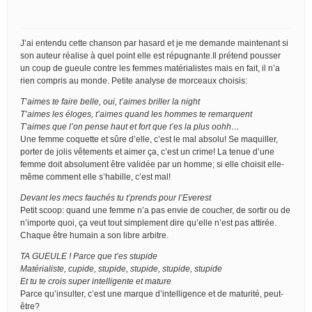
J’ai entendu cette chanson par hasard et je me demande maintenant si
son auteur réalise à quel point elle est répugnante.Il prétend pousser
un coup de gueule contre les femmes matérialistes mais en fait, il n’a
rien compris au monde. Petite analyse de morceaux choisis:
T’aimes te faire belle, oui, t’aimes briller la night
T’aimes les éloges, t’aimes quand les hommes te remarquent
T’aimes que l’on pense haut et fort que t’es la plus oohh…
Une femme coquette et sûre d’elle, c’est le mal absolu! Se maquiller,
porter de jolis vêtements et aimer ça, c’est un crime! La tenue d’une
femme doit absolument être validée par un homme; si elle choisit elle-
même comment elle s’habille, c’est mal!
Devant les mecs fauchés tu t’prends pour l’Everest
Petit scoop: quand une femme n’a pas envie de coucher, de sortir ou de
n’importe quoi, ça veut tout simplement dire qu’elle n’est pas attirée.
Chaque être humain a son libre arbitre.
TA GUEULE ! Parce que t’es stupide
Matérialiste, cupide, stupide, stupide, stupide, stupide
Et tu te crois super intelligente et mature
Parce qu’insulter, c’est une marque d’intelligence et de maturité, peut-
être?