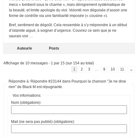
mecs « tombent sous le charme », mais dénigrement systématique de
la beauté, et limite apologie du viol. Volonté non déguisée d’assoir une
forme de contrôle via une familiarité imposée (« cousine »).
Bref, sentiment de dégoût. Cela ressemble à s’y méprendre à un début
d’islamite aiguë, à soigner d’urgence. Couvrez ce sein que je ne
saurais voir …
Auteur/e
Posts
Affichage de 10 messages - 1 par 15 (sur 154 au total)
1
2
3
…
9
10
11
→
Répondre à: Répondre #23144 dans Pourquoi la chanson "Je ne dirai
rien" de Black M est répugnante.
Vos informations:
Nom (obligatoire):
Mail (ne sera pas publié) (obligatoire):