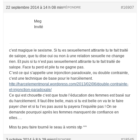
22 septembre 2014 à 14 h 08 min
#16907
RÉPONDRE
Meg
Invité
c’est magique le sexisme. Si tu es sexuellement attirante tu te fait traité
de salope, que tu dise oui ou non à une relation sexuelle ne change
rien. Et puis si tu n’est pas sexuellement attirante tu te fait traité de
salope. Face tu perd et pile tu ne gagne pas.
C’est ce qui s’appelle une injonction paradoxale, ou double contrainte,
c’est une technique de base pour le harcèlement.
http://harcelementmoral.wordpress.com/2013/02/06/double-contrainte-
et-injonction-paradoxale/
Ce qui est chouette c’est que toute l’éducation des femmes est basé sur
du harcèlement. Il faut être belle, mais si tu est belle on va te le faire
payer cher et si tu l’es pas aussi tu payera t’inquiète pas ! On se
demande pourquoi après les femmes manquent de confiance en
elles….
Miss tu peu faire tourné le seau à vomis stp ^^
3 octobre 2014 à 8 h 29 min
#18545
RÉPONDRE