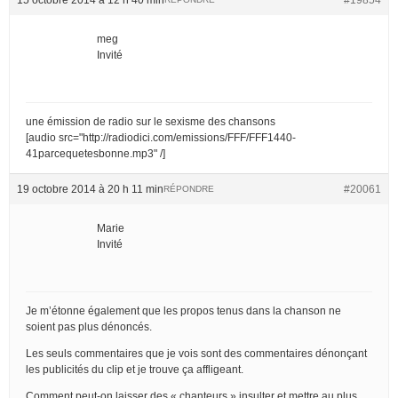
meg
Invité
une émission de radio sur le sexisme des chansons
[audio src="http://radiodici.com/emissions/FFF/FFF1440-
41parcequetesbonne.mp3" /]
19 octobre 2014 à 20 h 11 min
#20061
RÉPONDRE
Marie
Invité
Je m’étonne également que les propos tenus dans la chanson ne
soient pas plus dénoncés.
Les seuls commentaires que je vois sont des commentaires dénonçant
les publicités du clip et je trouve ça affligeant.
Comment peut-on laisser des « chanteurs » insulter et mettre au plus