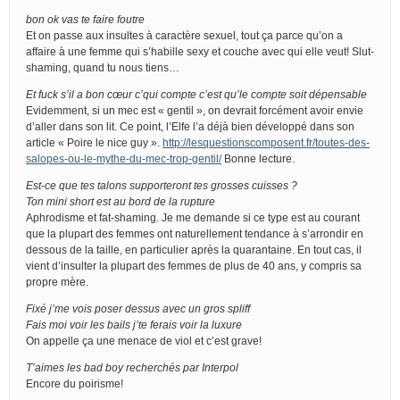
bon ok vas te faire foutre
Et on passe aux insultes à caractère sexuel, tout ça parce qu’on a
affaire à une femme qui s’habille sexy et couche avec qui elle veut! Slut-
shaming, quand tu nous tiens…
Et fuck s’il a bon cœur c’qui compte c’est qu’le compte soit dépensable
Evidemment, si un mec est « gentil », on devrait forcément avoir envie
d’aller dans son lit. Ce point, l’Elfe l’a déjà bien développé dans son
article « Poire le nice guy ».
http://lesquestionscomposent.fr/toutes-des-
salopes-ou-le-mythe-du-mec-trop-gentil/
Bonne lecture.
Est-ce que tes talons supporteront tes grosses cuisses ?
Ton mini short est au bord de la rupture
Aphrodisme et fat-shaming. Je me demande si ce type est au courant
que la plupart des femmes ont naturellement tendance à s’arrondir en
dessous de la taille, en particulier après la quarantaine. En tout cas, il
vient d’insulter la plupart des femmes de plus de 40 ans, y compris sa
propre mère.
Fixé j’me vois poser dessus avec un gros spliff
Fais moi voir les bails j’te ferais voir la luxure
On appelle ça une menace de viol et c’est grave!
T’aimes les bad boy recherchés par Interpol
Encore du poirisme!