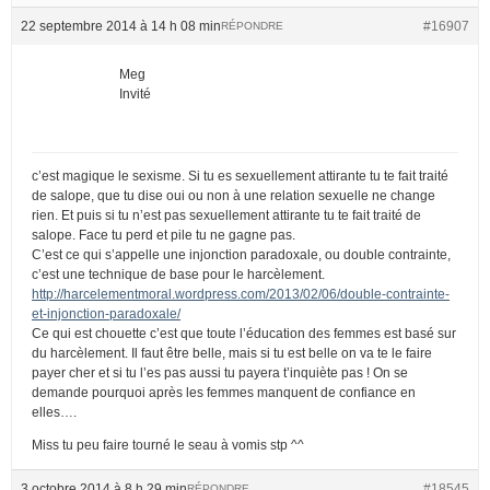
22 septembre 2014 à 14 h 08 min
#16907
RÉPONDRE
Meg
Invité
c’est magique le sexisme. Si tu es sexuellement attirante tu te fait traité
de salope, que tu dise oui ou non à une relation sexuelle ne change
rien. Et puis si tu n’est pas sexuellement attirante tu te fait traité de
salope. Face tu perd et pile tu ne gagne pas.
C’est ce qui s’appelle une injonction paradoxale, ou double contrainte,
c’est une technique de base pour le harcèlement.
http://harcelementmoral.wordpress.com/2013/02/06/double-contrainte-
et-injonction-paradoxale/
Ce qui est chouette c’est que toute l’éducation des femmes est basé sur
du harcèlement. Il faut être belle, mais si tu est belle on va te le faire
payer cher et si tu l’es pas aussi tu payera t’inquiète pas ! On se
demande pourquoi après les femmes manquent de confiance en
elles….
Miss tu peu faire tourné le seau à vomis stp ^^
3 octobre 2014 à 8 h 29 min
#18545
RÉPONDRE