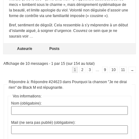
mecs « tombent sous le charme », mais dénigrement systématique de
la beauté, et limite apologie du viol. Volonté non déguisée d’assoir une
forme de contrôle via une familiarité imposée (« cousine »).
Bref, sentiment de dégoût. Cela ressemble à s’y méprendre à un début
d’islamite aiguë, à soigner d’urgence. Couvrez ce sein que je ne
saurais voir …
Auteur/e
Posts
Affichage de 10 messages - 1 par 15 (sur 154 au total)
1
2
3
…
9
10
11
→
Répondre à: Répondre #24623 dans Pourquoi la chanson "Je ne dirai
rien" de Black M est répugnante.
Vos informations:
Nom (obligatoire):
Mail (ne sera pas publié) (obligatoire):