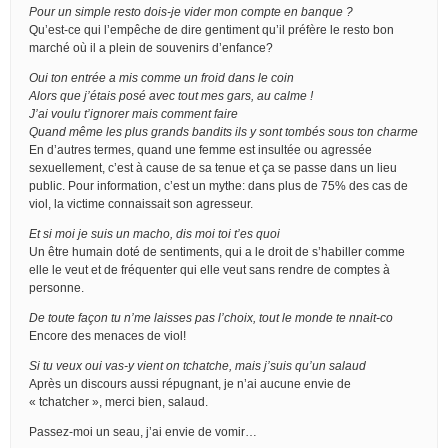
Pour un simple resto dois-je vider mon compte en banque ?
Qu’est-ce qui l’empêche de dire gentiment qu’il préfère le resto bon
marché où il a plein de souvenirs d’enfance?
Oui ton entrée a mis comme un froid dans le coin
Alors que j’étais posé avec tout mes gars, au calme !
J’ai voulu t’ignorer mais comment faire
Quand même les plus grands bandits ils y sont tombés sous ton charme
En d’autres termes, quand une femme est insultée ou agressée
sexuellement, c’est à cause de sa tenue et ça se passe dans un lieu
public. Pour information, c’est un mythe: dans plus de 75% des cas de
viol, la victime connaissait son agresseur.
Et si moi je suis un macho, dis moi toi t’es quoi
Un être humain doté de sentiments, qui a le droit de s’habiller comme
elle le veut et de fréquenter qui elle veut sans rendre de comptes à
personne.
De toute façon tu n’me laisses pas l’choix, tout le monde te nnait-co
Encore des menaces de viol!
Si tu veux oui vas-y vient on tchatche, mais j’suis qu’un salaud
Après un discours aussi répugnant, je n’ai aucune envie de
« tchatcher », merci bien, salaud.
Passez-moi un seau, j’ai envie de vomir…