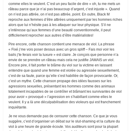
comme elles le veulent. C’est un peu facile de dire « oh, tu me mets un
râteau parce que je n’ai pas beaucoup d’argent, c’est injuste ». Quand
on n’est pas attirée, on n’est pas attirée, point. En outre, Black M
reproche aux femmes d’être attirées uniquement par les hommes riches
alors que lui n’hésite pas à les attaquer sur leur physique. S’il ne
s’intéresse qu’aux femmes d’une beauté conventionnelle, il peut
difficilement reprocher aux autres d’être matérialistes!
Pire encore, cette chanson contient une menace de viol. La phrase
« Fixé j’me vois poser dessus avec un gros spliff – Fais moi voir les
bails j’te ferais voir la luxure » est claire. Je conçois que personne n’a
envie de se prendre un râteau mais cela ne justifie JAMAIS un viol.
Encore pire, il fait porter le blâme du viol sur la victime en laissant
entendre que quand une femme est violée ou agressée sexuellement,
c’est de sa faute, parce qu’elle s’est habillée de façon provocante. Or,
c’est un mythe. Cette chanson propage des idées fausses sur les
agressions sexuelles, présentant les hommes comme des animaux
totalement incapables de se contrôler et blâmant les survivantes de viol
pour avoir « provoqué » l’agression en s’habillant comme elles le
veulent. Il y a là une déculpabilisation des violeurs qui est franchement
inquiétante.
Je ne vous demande pas de censurer cette chanson. Ce que je vous
suggère, c’est d’organiser un débat sur le slut-shaming et la culture du
viol à une heure de grande écoute. Vos auditeurs sont pour la plupart