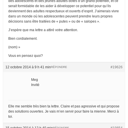
des adolescents et des jeunes adultes dotés d’un grand potentiel, et ce
serait formidable de les aider à développer ce potentiel pour qu’ils
deviennent des adultes respectueux et ouverts d’esprit. J’aimerais vivre
dans un monde où les adolescentes peuvent prendre leurs propres
décisions sans être traitées de « putes » ou de « salopes ».
J’espère que ma lettre a attiré votre attention.
Bien cordialement.
(nom) »
Vous en pensez quoi?
12 octobre 2014 à 9 h 41 min
#19626
RÉPONDRE
Meg
Invité
Elle me semble très bien ta lettre. Claire et pas agressive et qui propose
des solutions ouvertes. Je vais m’en servir pour faire la mienne. Merci à
toi.
15 octobre 2014 à 12 h 40 min
#19854
RÉPONDRE