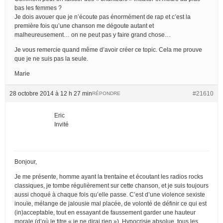
bas les femmes ?
Je dois avouer que je n’écoute pas énormément de rap et c’est la
première fois qu’une chanson me dégoute autant et
malheureusement… on ne peut pas y faire grand chose…
Je vous remercie quand même d’avoir créer ce topic. Cela me prouve
que je ne suis pas la seule.
Marie
28 octobre 2014 à 12 h 27 min
#21610
RÉPONDRE
Eric
Invité
Bonjour,
Je me présente, homme ayant la trentaine et écoutant les radios rocks
classiques, je tombe régulièrement sur cette chanson, et je suis toujours
aussi choqué à chaque fois qu’elle passe. C’est d’une violence sexiste
inouïe, mélange de jalousie mal placée, de volonté de définir ce qui est
(in)acceptable, tout en essayant de faussement garder une hauteur
morale (d’où le titre « je ne dirai rien »). Hypocrisie absolue, tous les