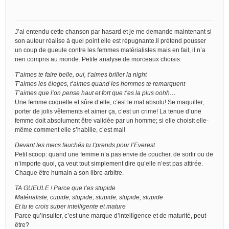
J’ai entendu cette chanson par hasard et je me demande maintenant si
son auteur réalise à quel point elle est répugnante.Il prétend pousser
un coup de gueule contre les femmes matérialistes mais en fait, il n’a
rien compris au monde. Petite analyse de morceaux choisis:
T’aimes te faire belle, oui, t’aimes briller la night
T’aimes les éloges, t’aimes quand les hommes te remarquent
T’aimes que l’on pense haut et fort que t’es la plus oohh…
Une femme coquette et sûre d’elle, c’est le mal absolu! Se maquiller,
porter de jolis vêtements et aimer ça, c’est un crime! La tenue d’une
femme doit absolument être validée par un homme; si elle choisit elle-
même comment elle s’habille, c’est mal!
Devant les mecs fauchés tu t’prends pour l’Everest
Petit scoop: quand une femme n’a pas envie de coucher, de sortir ou de
n’importe quoi, ça veut tout simplement dire qu’elle n’est pas attirée.
Chaque être humain a son libre arbitre.
TA GUEULE ! Parce que t’es stupide
Matérialiste, cupide, stupide, stupide, stupide, stupide
Et tu te crois super intelligente et mature
Parce qu’insulter, c’est une marque d’intelligence et de maturité, peut-
être?