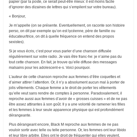
papier (par la poste, ce serait peut-être mieux: il est moins facile
d’ignorer des dizaines de lettres qui s’empilent sur votre bureau).
« Bonjour,
Je m’appelle (on se présente. Eventuellement, on raconte son histoire
perso, on dit par exemple qu’on est lycéenne, père de famille ou
éducateur/trice, on dit à quelle fréquence on entend des propos
sexistes).
Si je vous écris, c’est pour vous parler d’une chanson diffusée
régulièrement sur votre radio. Je vais être franc-he: je n’aime pas du
tout cette chanson. En fait, je trouve qu’elle diffuse des messages
malsains pour les adolescent-e-s. Voici pourquoi.
L’auteur de cette chanson reproche aux femmes d’être coquettes et
d’aimer attirer l’attention. Or, il n’y a absolument aucun mal à porter de
jolis vêtements. Chaque femme a le droit de porter les vêtements
qu’elle veut sans rendre de comptes à personne. Paradoxalement, il
reproche aussi aux femmes d’avoir de « grosses cuisses » et de ne pas
être assez attirantes à son goût. Il y a une volonté de ramener les filles
et les femmes à leur seule apparence physique qui est profondément
dérangeante.
Plus dérangeant encore, Black M reproche aux femmes de ne pas
vouloir sortir avec telle ou telle personne. Or, les femmes ont leur libido
et leur libre arbitre. Elles ont le droit de fréquenter qui elles veulent,