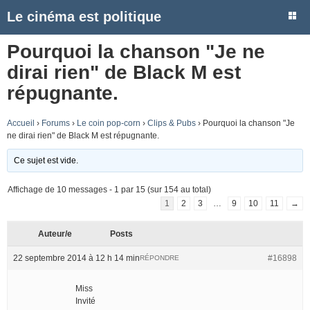
Le cinéma est politique
Pourquoi la chanson "Je ne
dirai rien" de Black M est
répugnante.
Accueil
›
Forums
›
Le coin pop-corn
›
Clips & Pubs
›
Pourquoi la chanson "Je
ne dirai rien" de Black M est répugnante.
Ce sujet est vide.
Affichage de 10 messages - 1 par 15 (sur 154 au total)
1
2
3
…
9
10
11
→
Auteur/e
Posts
22 septembre 2014 à 12 h 14 min
#16898
RÉPONDRE
Miss
Invité