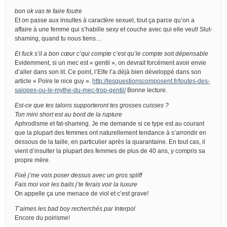
bon ok vas te faire foutre
Et on passe aux insultes à caractère sexuel, tout ça parce qu’on a
affaire à une femme qui s’habille sexy et couche avec qui elle veut! Slut-
shaming, quand tu nous tiens…
Et fuck s’il a bon cœur c’qui compte c’est qu’le compte soit dépensable
Evidemment, si un mec est « gentil », on devrait forcément avoir envie
d’aller dans son lit. Ce point, l’Elfe l’a déjà bien développé dans son
article « Poire le nice guy ».
http://lesquestionscomposent.fr/toutes-des-
salopes-ou-le-mythe-du-mec-trop-gentil/
Bonne lecture.
Est-ce que tes talons supporteront tes grosses cuisses ?
Ton mini short est au bord de la rupture
Aphrodisme et fat-shaming. Je me demande si ce type est au courant
que la plupart des femmes ont naturellement tendance à s’arrondir en
dessous de la taille, en particulier après la quarantaine. En tout cas, il
vient d’insulter la plupart des femmes de plus de 40 ans, y compris sa
propre mère.
Fixé j’me vois poser dessus avec un gros spliff
Fais moi voir les bails j’te ferais voir la luxure
On appelle ça une menace de viol et c’est grave!
T’aimes les bad boy recherchés par Interpol
Encore du poirisme!