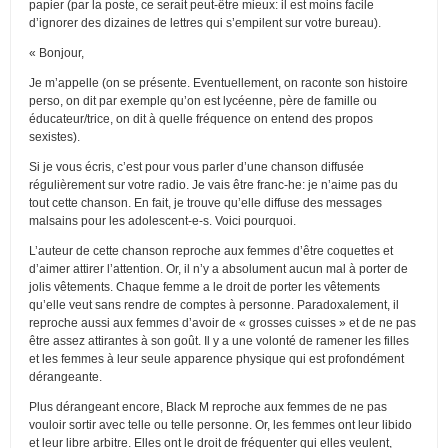
papier (par la poste, ce serait peut-être mieux: il est moins facile
d’ignorer des dizaines de lettres qui s’empilent sur votre bureau).
« Bonjour,
Je m’appelle (on se présente. Eventuellement, on raconte son histoire
perso, on dit par exemple qu’on est lycéenne, père de famille ou
éducateur/trice, on dit à quelle fréquence on entend des propos
sexistes).
Si je vous écris, c’est pour vous parler d’une chanson diffusée
régulièrement sur votre radio. Je vais être franc-he: je n’aime pas du
tout cette chanson. En fait, je trouve qu’elle diffuse des messages
malsains pour les adolescent-e-s. Voici pourquoi.
L’auteur de cette chanson reproche aux femmes d’être coquettes et
d’aimer attirer l’attention. Or, il n’y a absolument aucun mal à porter de
jolis vêtements. Chaque femme a le droit de porter les vêtements
qu’elle veut sans rendre de comptes à personne. Paradoxalement, il
reproche aussi aux femmes d’avoir de « grosses cuisses » et de ne pas
être assez attirantes à son goût. Il y a une volonté de ramener les filles
et les femmes à leur seule apparence physique qui est profondément
dérangeante.
Plus dérangeant encore, Black M reproche aux femmes de ne pas
vouloir sortir avec telle ou telle personne. Or, les femmes ont leur libido
et leur libre arbitre. Elles ont le droit de fréquenter qui elles veulent,