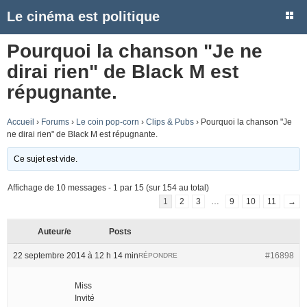
Le cinéma est politique
Pourquoi la chanson "Je ne
dirai rien" de Black M est
répugnante.
Accueil
›
Forums
›
Le coin pop-corn
›
Clips & Pubs
›
Pourquoi la chanson "Je
ne dirai rien" de Black M est répugnante.
Ce sujet est vide.
Affichage de 10 messages - 1 par 15 (sur 154 au total)
1
2
3
…
9
10
11
→
Auteur/e
Posts
22 septembre 2014 à 12 h 14 min
#16898
RÉPONDRE
Miss
Invité