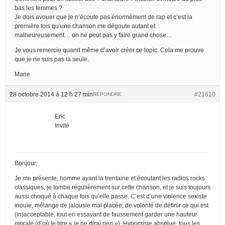
bas les femmes ?
Je dois avouer que je n’écoute pas énormément de rap et c’est la
première fois qu’une chanson me dégoute autant et
malheureusement… on ne peut pas y faire grand chose…
Je vous remercie quand même d’avoir créer ce topic. Cela me prouve
que je ne suis pas la seule.
Marie
28 octobre 2014 à 12 h 27 min
#21610
RÉPONDRE
Eric
Invité
Bonjour,
Je me présente, homme ayant la trentaine et écoutant les radios rocks
classiques, je tombe régulièrement sur cette chanson, et je suis toujours
aussi choqué à chaque fois qu’elle passe. C’est d’une violence sexiste
inouïe, mélange de jalousie mal placée, de volonté de définir ce qui est
(in)acceptable, tout en essayant de faussement garder une hauteur
morale (d’où le titre « je ne dirai rien »). Hypocrisie absolue, tous les