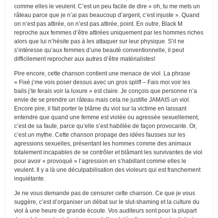
comme elles le veulent. C’est un peu facile de dire « oh, tu me mets un
râteau parce que je n’ai pas beaucoup d’argent, c’est injuste ». Quand
on n’est pas attirée, on n’est pas attirée, point. En outre, Black M
reproche aux femmes d’être attirées uniquement par les hommes riches
alors que lui n’hésite pas à les attaquer sur leur physique. S’il ne
s’intéresse qu’aux femmes d’une beauté conventionnelle, il peut
difficilement reprocher aux autres d’être matérialistes!
Pire encore, cette chanson contient une menace de viol. La phrase
« Fixé j’me vois poser dessus avec un gros spliff – Fais moi voir les
bails j’te ferais voir la luxure » est claire. Je conçois que personne n’a
envie de se prendre un râteau mais cela ne justifie JAMAIS un viol.
Encore pire, il fait porter le blâme du viol sur la victime en laissant
entendre que quand une femme est violée ou agressée sexuellement,
c’est de sa faute, parce qu’elle s’est habillée de façon provocante. Or,
c’est un mythe. Cette chanson propage des idées fausses sur les
agressions sexuelles, présentant les hommes comme des animaux
totalement incapables de se contrôler et blâmant les survivantes de viol
pour avoir « provoqué » l’agression en s’habillant comme elles le
veulent. Il y a là une déculpabilisation des violeurs qui est franchement
inquiétante.
Je ne vous demande pas de censurer cette chanson. Ce que je vous
suggère, c’est d’organiser un débat sur le slut-shaming et la culture du
viol à une heure de grande écoute. Vos auditeurs sont pour la plupart