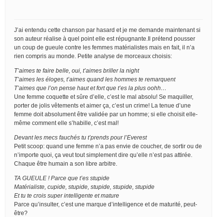
J’ai entendu cette chanson par hasard et je me demande maintenant si
son auteur réalise à quel point elle est répugnante.Il prétend pousser
un coup de gueule contre les femmes matérialistes mais en fait, il n’a
rien compris au monde. Petite analyse de morceaux choisis:
T’aimes te faire belle, oui, t’aimes briller la night
T’aimes les éloges, t’aimes quand les hommes te remarquent
T’aimes que l’on pense haut et fort que t’es la plus oohh…
Une femme coquette et sûre d’elle, c’est le mal absolu! Se maquiller,
porter de jolis vêtements et aimer ça, c’est un crime! La tenue d’une
femme doit absolument être validée par un homme; si elle choisit elle-
même comment elle s’habille, c’est mal!
Devant les mecs fauchés tu t’prends pour l’Everest
Petit scoop: quand une femme n’a pas envie de coucher, de sortir ou de
n’importe quoi, ça veut tout simplement dire qu’elle n’est pas attirée.
Chaque être humain a son libre arbitre.
TA GUEULE ! Parce que t’es stupide
Matérialiste, cupide, stupide, stupide, stupide, stupide
Et tu te crois super intelligente et mature
Parce qu’insulter, c’est une marque d’intelligence et de maturité, peut-
être?