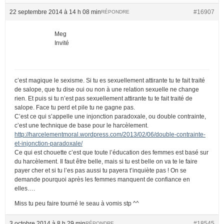
22 septembre 2014 à 14 h 08 min
#16907
RÉPONDRE
Meg
Invité
c’est magique le sexisme. Si tu es sexuellement attirante tu te fait traité
de salope, que tu dise oui ou non à une relation sexuelle ne change
rien. Et puis si tu n’est pas sexuellement attirante tu te fait traité de
salope. Face tu perd et pile tu ne gagne pas.
C’est ce qui s’appelle une injonction paradoxale, ou double contrainte,
c’est une technique de base pour le harcèlement.
http://harcelementmoral.wordpress.com/2013/02/06/double-contrainte-
et-injonction-paradoxale/
Ce qui est chouette c’est que toute l’éducation des femmes est basé sur
du harcèlement. Il faut être belle, mais si tu est belle on va te le faire
payer cher et si tu l’es pas aussi tu payera t’inquiète pas ! On se
demande pourquoi après les femmes manquent de confiance en
elles….
Miss tu peu faire tourné le seau à vomis stp ^^
3 octobre 2014 à 8 h 29 min
#18545
RÉPONDRE