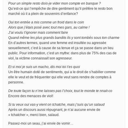
Pour un simple resto dois-je vider mon compte en banque ?
Qu’est-ce qui l’empêche de dire gentiment qu’il préfère le resto bon
marché où il a plein de souvenirs d’enfance?
Oui ton entrée a mis comme un froid dans le coin
Alors que j’étais posé avec tout mes gars, au calme !
J’ai voulu t’ignorer mais comment faire
Quand même les plus grands bandits ils y sont tombés sous ton charme
En d’autres termes, quand une femme est insultée ou agressée
sexuellement, c’est à cause de sa tenue et ça se passe dans un lieu
public. Pour information, c’est un mythe: dans plus de 75% des cas de
viol, la victime connaissait son agresseur.
Et si moi je suis un macho, dis moi toi t’es quoi
Un être humain doté de sentiments, qui a le droit de s’habiller comme
elle le veut et de fréquenter qui elle veut sans rendre de comptes à
personne.
De toute façon tu n’me laisses pas l’choix, tout le monde te nnait-co
Encore des menaces de viol!
Si tu veux oui vas-y vient on tchatche, mais j’suis qu’un salaud
Après un discours aussi répugnant, je n’ai aucune envie de
« tchatcher », merci bien, salaud.
Passez-moi un seau, j’ai envie de vomir…