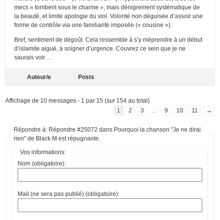
mecs « tombent sous le charme », mais dénigrement systématique de
la beauté, et limite apologie du viol. Volonté non déguisée d’assoir une
forme de contrôle via une familiarité imposée (« cousine »).
Bref, sentiment de dégoût. Cela ressemble à s’y méprendre à un début
d’islamite aiguë, à soigner d’urgence. Couvrez ce sein que je ne
saurais voir …
Auteur/e
Posts
Affichage de 10 messages - 1 par 15 (sur 154 au total)
1
2
3
…
9
10
11
→
Répondre à: Répondre #25072 dans Pourquoi la chanson "Je ne dirai
rien" de Black M est répugnante.
Vos informations:
Nom (obligatoire):
Mail (ne sera pas publié) (obligatoire):