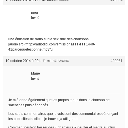
meg
Invité
une émission de radio sur le sexisme des chansons
[audio src="http://radiodici.com/emissions/FFF/FFF1440-
41parcequetesbonne.mp3" /]
19 octobre 2014 à 20 h 11 min
#20061
RÉPONDRE
Marie
Invité
Je m’étonne également que les propos tenus dans la chanson ne
soient pas plus dénoncés.
Les seuls commentaires que je vois sont des commentaires dénonçant
les publicités du clip et je trouve ça affligeant.
Comment peut-on laisser des « chanteurs » insulter et mettre au plus