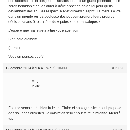
des adolescents et des jeunes adultes dotés d’un grand potentiel, et ce
serait formidable de les aider à développer ce potentiel pour qu’ils
deviennent des adultes respectueux et ouverts d’esprit. J’aimerais vivre
dans un monde où les adolescentes peuvent prendre leurs propres
décisions sans être traitées de « putes » ou de « salopes ».
J’espère que ma lettre a attiré votre attention.
Bien cordialement.
(nom) »
Vous en pensez quoi?
12 octobre 2014 à 9 h 41 min
#19626
RÉPONDRE
Meg
Invité
Elle me semble très bien ta lettre. Claire et pas agressive et qui propose
des solutions ouvertes. Je vais m’en servir pour faire la mienne. Merci à
toi.
15 octobre 2014 à 12 h 40 min
#19854
RÉPONDRE