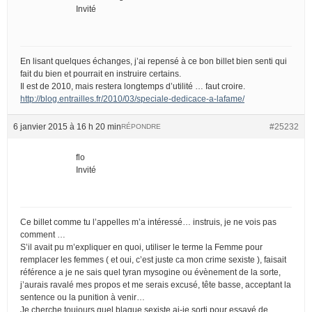
Invité
En lisant quelques échanges, j’ai repensé à ce bon billet bien senti qui
fait du bien et pourrait en instruire certains.
Il est de 2010, mais restera longtemps d’utilité … faut croire.
http://blog.entrailles.fr/2010/03/speciale-dedicace-a-lafame/
6 janvier 2015 à 16 h 20 min
#25232
RÉPONDRE
flo
Invité
Ce billet comme tu l’appelles m’a intéressé… instruis, je ne vois pas
comment …
S’il avait pu m’expliquer en quoi, utiliser le terme la Femme pour
remplacer les femmes ( et oui, c’est juste ca mon crime sexiste ), faisait
référence a je ne sais quel tyran mysogine ou évènement de la sorte,
j’aurais ravalé mes propos et me serais excusé, tête basse, acceptant la
sentence ou la punition à venir…
Je cherche toujours quel blague sexiste ai-je sorti pour essayé de