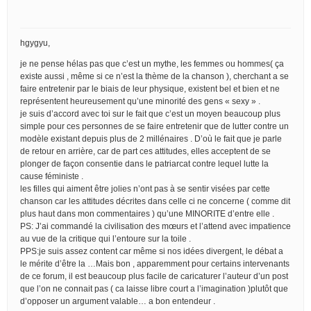
hgygyu,
je ne pense hélas pas que c’est un mythe, les femmes ou hommes( ça
existe aussi , même si ce n’est la thème de la chanson ), cherchant a se
faire entretenir par le biais de leur physique, existent bel et bien et ne
représentent heureusement qu’une minorité des gens « sexy » .
je suis d’accord avec toi sur le fait que c’est un moyen beaucoup plus
simple pour ces personnes de se faire entretenir que de lutter contre un
modèle existant depuis plus de 2 millénaires . D’où le fait que je parle
de retour en arrière, car de part ces attitudes, elles acceptent de se
plonger de façon consentie dans le patriarcat contre lequel lutte la
cause féministe .
les filles qui aiment être jolies n’ont pas à se sentir visées par cette
chanson car les attitudes décrites dans celle ci ne concerne ( comme dit
plus haut dans mon commentaires ) qu’une MINORITE d’entre elle .
PS: J’ai commandé la civilisation des mœurs et l’attend avec impatience
au vue de la critique qui l’entoure sur la toile .
PPS:je suis assez content car même si nos idées divergent, le débat a
le mérite d’être la …Mais bon , apparemment pour certains intervenants
de ce forum, il est beaucoup plus facile de caricaturer l’auteur d’un post
que l’on ne connait pas ( ca laisse libre court a l’imagination )plutôt que
d’opposer un argument valable… a bon entendeur .