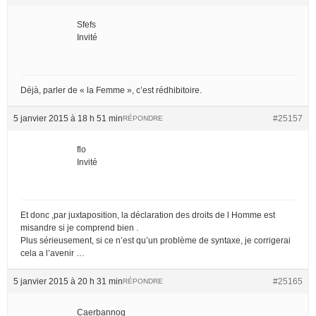
Sfefs
Invité
Déjà, parler de « la Femme », c’est rédhibitoire.
5 janvier 2015 à 18 h 51 min
#25157
RÉPONDRE
flo
Invité
Et donc ,par juxtaposition, la déclaration des droits de l Homme est
misandre si je comprend bien .
Plus sérieusement, si ce n’est qu’un problème de syntaxe, je corrigerai
cela a l’avenir …
5 janvier 2015 à 20 h 31 min
#25165
RÉPONDRE
Caerbannog