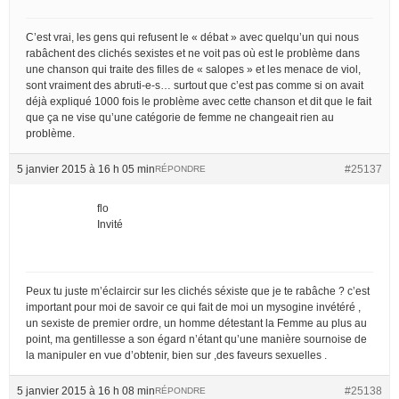
C’est vrai, les gens qui refusent le « débat » avec quelqu’un qui nous
rabâchent des clichés sexistes et ne voit pas où est le problème dans
une chanson qui traite des filles de « salopes » et les menace de viol,
sont vraiment des abruti-e-s… surtout que c’est pas comme si on avait
déjà expliqué 1000 fois le problème avec cette chanson et dit que le fait
que ça ne vise qu’une catégorie de femme ne changeait rien au
problème.
5 janvier 2015 à 16 h 05 min
#25137
RÉPONDRE
flo
Invité
Peux tu juste m’éclaircir sur les clichés séxiste que je te rabâche ? c’est
important pour moi de savoir ce qui fait de moi un mysogine invétéré ,
un sexiste de premier ordre, un homme détestant la Femme au plus au
point, ma gentillesse a son égard n’étant qu’une manière sournoise de
la manipuler en vue d’obtenir, bien sur ,des faveurs sexuelles .
5 janvier 2015 à 16 h 08 min
#25138
RÉPONDRE