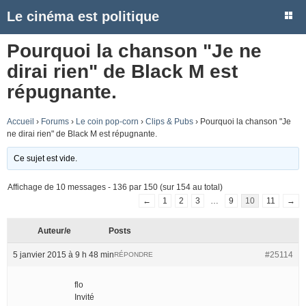
Le cinéma est politique
Pourquoi la chanson "Je ne
dirai rien" de Black M est
répugnante.
Accueil
›
Forums
›
Le coin pop-corn
›
Clips & Pubs
›
Pourquoi la chanson "Je
ne dirai rien" de Black M est répugnante.
Ce sujet est vide.
Affichage de 10 messages - 136 par 150 (sur 154 au total)
←
1
2
3
…
9
10
11
→
Auteur/e
Posts
5 janvier 2015 à 9 h 48 min
#25114
RÉPONDRE
flo
Invité