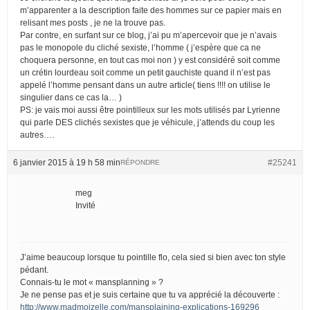
m’apparenter a la description faite des hommes sur ce papier mais en
relisant mes posts , je ne la trouve pas.
Par contre, en surfant sur ce blog, j’ai pu m’apercevoir que je n’avais
pas le monopole du cliché sexiste, l’homme ( j’espère que ca ne
choquera personne, en tout cas moi non ) y est considéré soit comme
un crétin lourdeau soit comme un petit gauchiste quand il n’est pas
appelé l’homme pensant dans un autre article( tiens !!!! on utilise le
singulier dans ce cas la… )
PS: je vais moi aussi être pointilleux sur les mots utilisés par Lyrienne
qui parle DES clichés sexistes que je véhicule, j’attends du coup les
autres….
6 janvier 2015 à 19 h 58 min
#25241
RÉPONDRE
meg
Invité
J’aime beaucoup lorsque tu pointille flo, cela sied si bien avec ton style
pédant.
Connais-tu le mot « mansplanning » ?
Je ne pense pas et je suis certaine que tu va apprécié la découverte :
http://www.madmoizelle.com/mansplaining-explications-169296