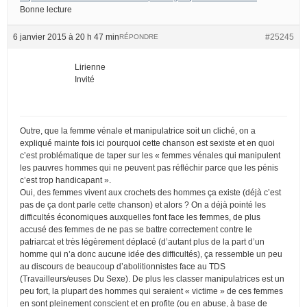
Bonne lecture
6 janvier 2015 à 20 h 47 min
#25245
RÉPONDRE
Lirienne
Invité
Outre, que la femme vénale et manipulatrice soit un cliché, on a
expliqué mainte fois ici pourquoi cette chanson est sexiste et en quoi
c’est problématique de taper sur les « femmes vénales qui manipulent
les pauvres hommes qui ne peuvent pas réfléchir parce que les pénis
c’est trop handicapant ».
Oui, des femmes vivent aux crochets des hommes ça existe (déjà c’est
pas de ça dont parle cette chanson) et alors ? On a déjà pointé les
difficultés économiques auxquelles font face les femmes, de plus
accusé des femmes de ne pas se battre correctement contre le
patriarcat et très légèrement déplacé (d’autant plus de la part d’un
homme qui n’a donc aucune idée des difficultés), ça ressemble un peu
au discours de beaucoup d’abolitionnistes face au TDS
(Travailleurs/euses Du Sexe). De plus les classer manipulatrices est un
peu fort, la plupart des hommes qui seraient « victime » de ces femmes
en sont pleinement conscient et en profite (ou en abuse, à base de