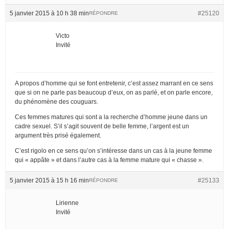
5 janvier 2015 à 10 h 38 min
#25120
RÉPONDRE
Victo
Invité
A propos d’homme qui se font entretenir, c’est assez marrant en ce sens
que si on ne parle pas beaucoup d’eux, on as parlé, et on parle encore,
du phénomène des couguars.
Ces femmes matures qui sont a la recherche d’homme jeune dans un
cadre sexuel. S’il s’agit souvent de belle femme, l’argent est un
argument très prisé également.
C’est rigolo en ce sens qu’on s’intéresse dans un cas à la jeune femme
qui « appâte » et dans l’autre cas à la femme mature qui « chasse ».
5 janvier 2015 à 15 h 16 min
#25133
RÉPONDRE
Lirienne
Invité