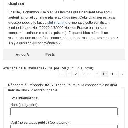
chantage).
Ensuite, la chanson vise bien les femmes qui s’habillent sexy et qui
sortent la nuit et qui aime plaire aux hommes. Cette chanson est aussi
grossophobe, elle fait du
slut-shaming
et menace cette soit disant
« minorité » de viol (50000 à 75000 viols en France par an sans
compter les mineur-e-s et les prisons). Et quand bien même il ne
viserait qu’une minorité de femme, pourquoi ne viser que les femmes ?
Il n’y a qu’elles qui sont vénales ?
Auteur/e
Posts
Affichage de 10 messages - 136 par 150 (sur 154 au total)
←
1
2
3
…
9
10
11
→
Répondre à: Répondre #21610 dans Pourquoi la chanson "Je ne dirai
rien" de Black M est répugnante.
Vos informations:
Nom (obligatoire):
Mail (ne sera pas publié) (obligatoire):