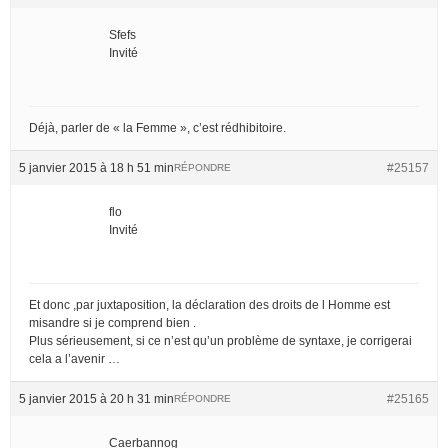
Sfefs
Invité
Déjà, parler de « la Femme », c’est rédhibitoire.
5 janvier 2015 à 18 h 51 min
#25157
RÉPONDRE
flo
Invité
Et donc ,par juxtaposition, la déclaration des droits de l Homme est
misandre si je comprend bien .
Plus sérieusement, si ce n’est qu’un problème de syntaxe, je corrigerai
cela a l’avenir …
5 janvier 2015 à 20 h 31 min
#25165
RÉPONDRE
Caerbannog