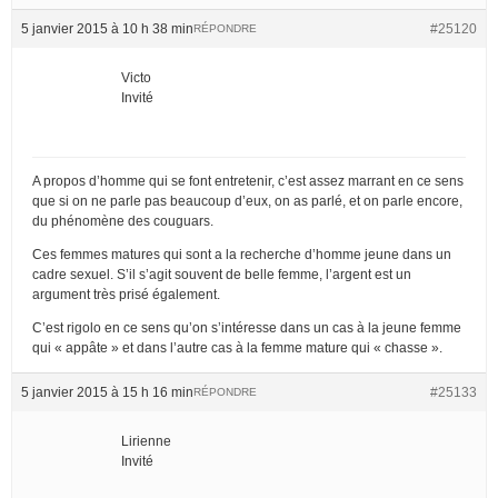
5 janvier 2015 à 10 h 38 min
#25120
RÉPONDRE
Victo
Invité
A propos d’homme qui se font entretenir, c’est assez marrant en ce sens
que si on ne parle pas beaucoup d’eux, on as parlé, et on parle encore,
du phénomène des couguars.
Ces femmes matures qui sont a la recherche d’homme jeune dans un
cadre sexuel. S’il s’agit souvent de belle femme, l’argent est un
argument très prisé également.
C’est rigolo en ce sens qu’on s’intéresse dans un cas à la jeune femme
qui « appâte » et dans l’autre cas à la femme mature qui « chasse ».
5 janvier 2015 à 15 h 16 min
#25133
RÉPONDRE
Lirienne
Invité