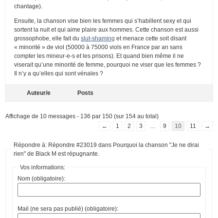
chantage).
Ensuite, la chanson vise bien les femmes qui s’habillent sexy et qui
sortent la nuit et qui aime plaire aux hommes. Cette chanson est aussi
grossophobe, elle fait du
slut-shaming
et menace cette soit disant
« minorité » de viol (50000 à 75000 viols en France par an sans
compter les mineur-e-s et les prisons). Et quand bien même il ne
viserait qu’une minorité de femme, pourquoi ne viser que les femmes ?
Il n’y a qu’elles qui sont vénales ?
Auteur/e
Posts
Affichage de 10 messages - 136 par 150 (sur 154 au total)
←
1
2
3
…
9
10
11
→
Répondre à: Répondre #23019 dans Pourquoi la chanson "Je ne dirai
rien" de Black M est répugnante.
Vos informations:
Nom (obligatoire):
Mail (ne sera pas publié) (obligatoire):