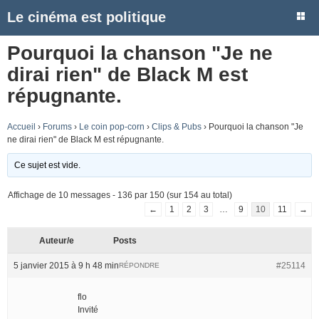
Le cinéma est politique
Pourquoi la chanson "Je ne
dirai rien" de Black M est
répugnante.
Accueil
›
Forums
›
Le coin pop-corn
›
Clips & Pubs
›
Pourquoi la chanson "Je
ne dirai rien" de Black M est répugnante.
Ce sujet est vide.
Affichage de 10 messages - 136 par 150 (sur 154 au total)
←
1
2
3
…
9
10
11
→
Auteur/e
Posts
5 janvier 2015 à 9 h 48 min
#25114
RÉPONDRE
flo
Invité