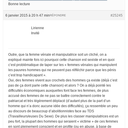
Bonne lecture
6 janvier 2015 à 20 h 47 min
#25245
RÉPONDRE
Lirienne
Invité
Outre, que la femme vénale et manipulatrice soit un cliché, on a
expliqué mainte fois ici pourquoi cette chanson est sexiste et en quoi
c’est problématique de taper sur les « femmes vénales qui manipulent
les pauvres hommes qui ne peuvent pas réfléchir parce que les pénis
c’est trop handicapant ».
Oui, des femmes vivent aux crochets des hommes ça existe (déjà c’est
pas de ça dont parle cette chanson) et alors ? On a déjà pointé les
difficultés économiques auxquelles font face les femmes, de plus
accusé des femmes de ne pas se battre correctement contre le
patriarcat et très légèrement déplacé (d’autant plus de la part d’un
homme qui n’a donc aucune idée des difficultés), ça ressemble un peu
au discours de beaucoup d’abolitionnistes face au TDS
(Travailleurs/euses Du Sexe). De plus les classer manipulatrices est un
peu fort, la plupart des hommes qui seraient « victime » de ces femmes
en sont pleinement conscient et en profite (ou en abuse, à base de