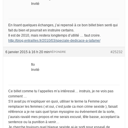
Invité
En lisant quelques échanges, j’ai repensé à ce bon billet bien senti qui
fait du bien et pourrait en instruire certains.
Il est de 2010, mais restera longtemps d’utilité … faut croire.
http://blog.entrailles.fr/2010/03/speciale-dedicace-a-lafame/
6 janvier 2015 à 16 h 20 min
#25232
RÉPONDRE
flo
Invité
Ce billet comme tu l’appelles m’a intéressé… instruis, je ne vois pas
comment …
S’il avait pu m’expliquer en quoi, utiliser le terme la Femme pour
remplacer les femmes ( et oui, c’est juste ca mon crime sexiste ), faisait
référence a je ne sais quel tyran mysogine ou évènement de la sorte,
j’aurais ravalé mes propos et me serais excusé, tête basse, acceptant la
sentence ou la punition à venir…
Je cherche toujours quel blague sexiste ai-je sorti pour essayé de