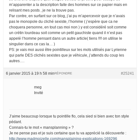
m’apparenter a la description faite des hommes sur ce papier mais en
relisant mes posts , je ne la trouve pas.
Par contre, en surfant sur ce blog, j’ai pu m’apercevoir que je n’avais
pas le monopole du cliché sexiste, l’homme ( j’espère que ca ne
choquera personne, en tout cas moi non ) y est considéré soit comme
un crétin lourdeau soit comme un petit gauchiste quand il n’est pas
appelé l’homme pensant dans un autre article( tiens !!!! on utilise le
singulier dans ce cas la… )
PS: je vais moi aussi être pointilleux sur les mots utilisés par Lyrienne
qui parle DES clichés sexistes que je véhicule, j’attends du coup les
autres….
6 janvier 2015 à 19 h 58 min
#25241
RÉPONDRE
meg
Invité
J’aime beaucoup lorsque tu pointille flo, cela sied si bien avec ton style
pédant.
Connais-tu le mot « mansplanning » ?
Je ne pense pas et je suis certaine que tu va apprécié la découverte :
http://www.madmoizelle.com/mansplaining-explications-169296