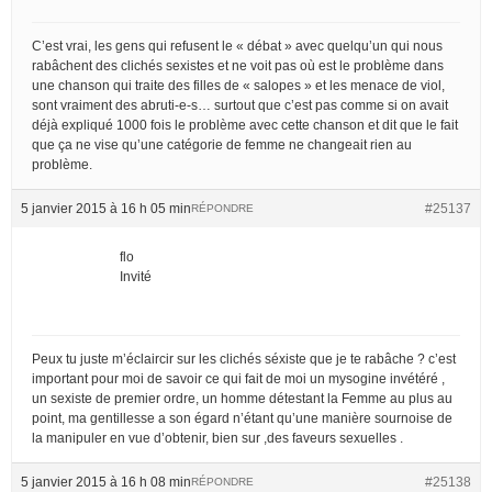
C’est vrai, les gens qui refusent le « débat » avec quelqu’un qui nous
rabâchent des clichés sexistes et ne voit pas où est le problème dans
une chanson qui traite des filles de « salopes » et les menace de viol,
sont vraiment des abruti-e-s… surtout que c’est pas comme si on avait
déjà expliqué 1000 fois le problème avec cette chanson et dit que le fait
que ça ne vise qu’une catégorie de femme ne changeait rien au
problème.
5 janvier 2015 à 16 h 05 min
#25137
RÉPONDRE
flo
Invité
Peux tu juste m’éclaircir sur les clichés séxiste que je te rabâche ? c’est
important pour moi de savoir ce qui fait de moi un mysogine invétéré ,
un sexiste de premier ordre, un homme détestant la Femme au plus au
point, ma gentillesse a son égard n’étant qu’une manière sournoise de
la manipuler en vue d’obtenir, bien sur ,des faveurs sexuelles .
5 janvier 2015 à 16 h 08 min
#25138
RÉPONDRE