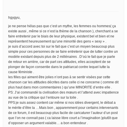
hgygyu,
je ne pense hélas pas que c’est un mythe, les femmes ou hommes( ça
existe aussi , même si ce n’est la thème de la chanson ), cherchant a se
faire entretenir par le biais de leur physique, existent bel et bien et ne
représentent heureusement qu’une minorité des gens « sexy » .
je suis d’accord avec toi sur le fait que c’est un moyen beaucoup plus
simple pour ces personnes de se faire entretenir que de lutter contre un
modèle existant depuis plus de 2 millénaires . D’où le fait que je parle
de retour en arrière, car de part ces attitudes, elles acceptent de se
plonger de façon consentie dans le patriarcat contre lequel lutte la
cause féministe .
les filles qui aiment être jolies n’ont pas à se sentir visées par cette
chanson car les attitudes décrites dans celle ci ne concerne ( comme dit
plus haut dans mon commentaires ) qu’une MINORITE d’entre elle .
PS: J’ai commandé la civilisation des mœurs et l’attend avec impatience
au vue de la critique qui l’entoure sur la toile .
PPS:je suis assez content car même si nos idées divergent, le débat a
le mérite d’être la …Mais bon , apparemment pour certains intervenants
de ce forum, il est beaucoup plus facile de caricaturer l’auteur d’un post
que l’on ne connait pas ( ca laisse libre court a l’imagination )plutôt que
d’opposer un argument valable… a bon entendeur .