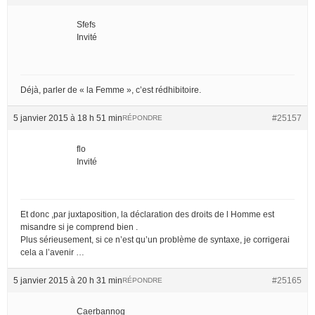
Sfefs
Invité
Déjà, parler de « la Femme », c’est rédhibitoire.
5 janvier 2015 à 18 h 51 min
#25157
RÉPONDRE
flo
Invité
Et donc ,par juxtaposition, la déclaration des droits de l Homme est
misandre si je comprend bien .
Plus sérieusement, si ce n’est qu’un problème de syntaxe, je corrigerai
cela a l’avenir …
5 janvier 2015 à 20 h 31 min
#25165
RÉPONDRE
Caerbannog