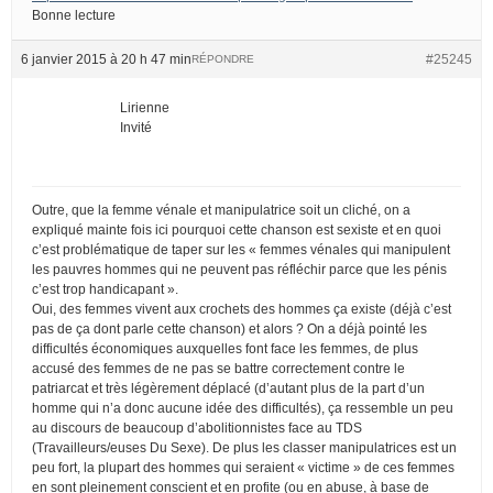
Bonne lecture
6 janvier 2015 à 20 h 47 min
#25245
RÉPONDRE
Lirienne
Invité
Outre, que la femme vénale et manipulatrice soit un cliché, on a
expliqué mainte fois ici pourquoi cette chanson est sexiste et en quoi
c’est problématique de taper sur les « femmes vénales qui manipulent
les pauvres hommes qui ne peuvent pas réfléchir parce que les pénis
c’est trop handicapant ».
Oui, des femmes vivent aux crochets des hommes ça existe (déjà c’est
pas de ça dont parle cette chanson) et alors ? On a déjà pointé les
difficultés économiques auxquelles font face les femmes, de plus
accusé des femmes de ne pas se battre correctement contre le
patriarcat et très légèrement déplacé (d’autant plus de la part d’un
homme qui n’a donc aucune idée des difficultés), ça ressemble un peu
au discours de beaucoup d’abolitionnistes face au TDS
(Travailleurs/euses Du Sexe). De plus les classer manipulatrices est un
peu fort, la plupart des hommes qui seraient « victime » de ces femmes
en sont pleinement conscient et en profite (ou en abuse, à base de