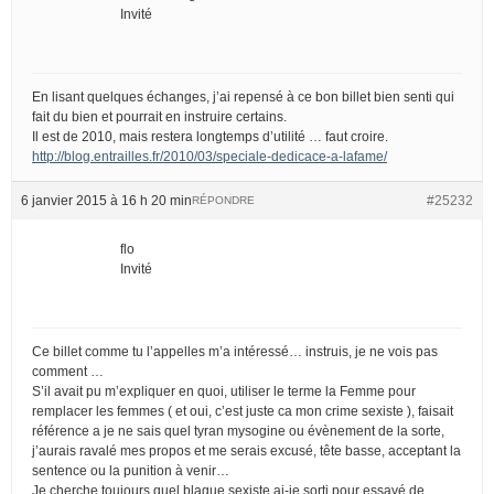
Invité
En lisant quelques échanges, j’ai repensé à ce bon billet bien senti qui
fait du bien et pourrait en instruire certains.
Il est de 2010, mais restera longtemps d’utilité … faut croire.
http://blog.entrailles.fr/2010/03/speciale-dedicace-a-lafame/
6 janvier 2015 à 16 h 20 min
#25232
RÉPONDRE
flo
Invité
Ce billet comme tu l’appelles m’a intéressé… instruis, je ne vois pas
comment …
S’il avait pu m’expliquer en quoi, utiliser le terme la Femme pour
remplacer les femmes ( et oui, c’est juste ca mon crime sexiste ), faisait
référence a je ne sais quel tyran mysogine ou évènement de la sorte,
j’aurais ravalé mes propos et me serais excusé, tête basse, acceptant la
sentence ou la punition à venir…
Je cherche toujours quel blague sexiste ai-je sorti pour essayé de