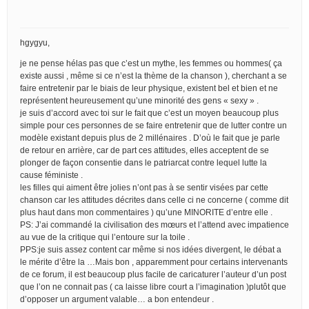
hgygyu,
je ne pense hélas pas que c’est un mythe, les femmes ou hommes( ça
existe aussi , même si ce n’est la thème de la chanson ), cherchant a se
faire entretenir par le biais de leur physique, existent bel et bien et ne
représentent heureusement qu’une minorité des gens « sexy » .
je suis d’accord avec toi sur le fait que c’est un moyen beaucoup plus
simple pour ces personnes de se faire entretenir que de lutter contre un
modèle existant depuis plus de 2 millénaires . D’où le fait que je parle
de retour en arrière, car de part ces attitudes, elles acceptent de se
plonger de façon consentie dans le patriarcat contre lequel lutte la
cause féministe .
les filles qui aiment être jolies n’ont pas à se sentir visées par cette
chanson car les attitudes décrites dans celle ci ne concerne ( comme dit
plus haut dans mon commentaires ) qu’une MINORITE d’entre elle .
PS: J’ai commandé la civilisation des mœurs et l’attend avec impatience
au vue de la critique qui l’entoure sur la toile .
PPS:je suis assez content car même si nos idées divergent, le débat a
le mérite d’être la …Mais bon , apparemment pour certains intervenants
de ce forum, il est beaucoup plus facile de caricaturer l’auteur d’un post
que l’on ne connait pas ( ca laisse libre court a l’imagination )plutôt que
d’opposer un argument valable… a bon entendeur .