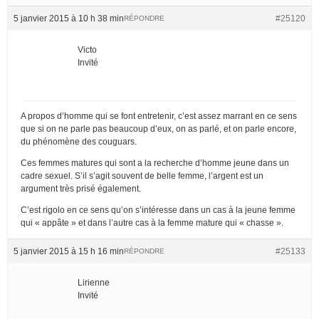
5 janvier 2015 à 10 h 38 min
#25120
RÉPONDRE
Victo
Invité
A propos d’homme qui se font entretenir, c’est assez marrant en ce sens
que si on ne parle pas beaucoup d’eux, on as parlé, et on parle encore,
du phénomène des couguars.
Ces femmes matures qui sont a la recherche d’homme jeune dans un
cadre sexuel. S’il s’agit souvent de belle femme, l’argent est un
argument très prisé également.
C’est rigolo en ce sens qu’on s’intéresse dans un cas à la jeune femme
qui « appâte » et dans l’autre cas à la femme mature qui « chasse ».
5 janvier 2015 à 15 h 16 min
#25133
RÉPONDRE
Lirienne
Invité