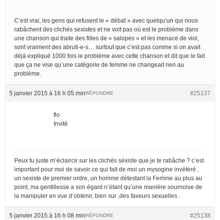
C’est vrai, les gens qui refusent le « débat » avec quelqu’un qui nous
rabâchent des clichés sexistes et ne voit pas où est le problème dans
une chanson qui traite des filles de « salopes » et les menace de viol,
sont vraiment des abruti-e-s… surtout que c’est pas comme si on avait
déjà expliqué 1000 fois le problème avec cette chanson et dit que le fait
que ça ne vise qu’une catégorie de femme ne changeait rien au
problème.
5 janvier 2015 à 16 h 05 min
#25137
RÉPONDRE
flo
Invité
Peux tu juste m’éclaircir sur les clichés séxiste que je te rabâche ? c’est
important pour moi de savoir ce qui fait de moi un mysogine invétéré ,
un sexiste de premier ordre, un homme détestant la Femme au plus au
point, ma gentillesse a son égard n’étant qu’une manière sournoise de
la manipuler en vue d’obtenir, bien sur ,des faveurs sexuelles .
5 janvier 2015 à 16 h 08 min
#25138
RÉPONDRE