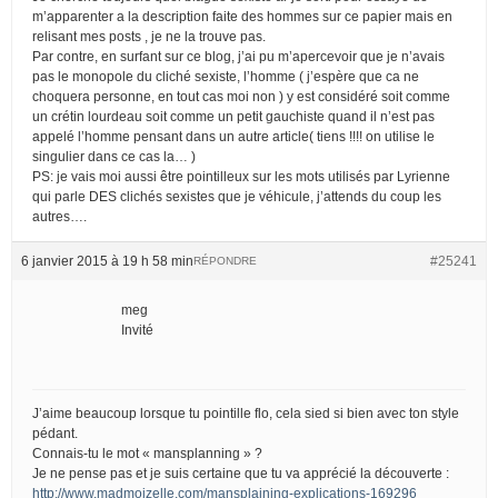
m’apparenter a la description faite des hommes sur ce papier mais en
relisant mes posts , je ne la trouve pas.
Par contre, en surfant sur ce blog, j’ai pu m’apercevoir que je n’avais
pas le monopole du cliché sexiste, l’homme ( j’espère que ca ne
choquera personne, en tout cas moi non ) y est considéré soit comme
un crétin lourdeau soit comme un petit gauchiste quand il n’est pas
appelé l’homme pensant dans un autre article( tiens !!!! on utilise le
singulier dans ce cas la… )
PS: je vais moi aussi être pointilleux sur les mots utilisés par Lyrienne
qui parle DES clichés sexistes que je véhicule, j’attends du coup les
autres….
6 janvier 2015 à 19 h 58 min
#25241
RÉPONDRE
meg
Invité
J’aime beaucoup lorsque tu pointille flo, cela sied si bien avec ton style
pédant.
Connais-tu le mot « mansplanning » ?
Je ne pense pas et je suis certaine que tu va apprécié la découverte :
http://www.madmoizelle.com/mansplaining-explications-169296