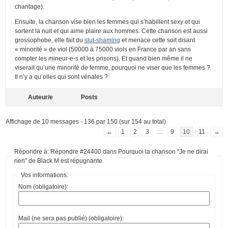
chantage).
Ensuite, la chanson vise bien les femmes qui s’habillent sexy et qui
sortent la nuit et qui aime plaire aux hommes. Cette chanson est aussi
grossophobe, elle fait du
slut-shaming
et menace cette soit disant
« minorité » de viol (50000 à 75000 viols en France par an sans
compter les mineur-e-s et les prisons). Et quand bien même il ne
viserait qu’une minorité de femme, pourquoi ne viser que les femmes ?
Il n’y a qu’elles qui sont vénales ?
Auteur/e
Posts
Affichage de 10 messages - 136 par 150 (sur 154 au total)
←
1
2
3
…
9
10
11
→
Répondre à: Répondre #24400 dans Pourquoi la chanson "Je ne dirai
rien" de Black M est répugnante.
Vos informations:
Nom (obligatoire):
Mail (ne sera pas publié) (obligatoire):