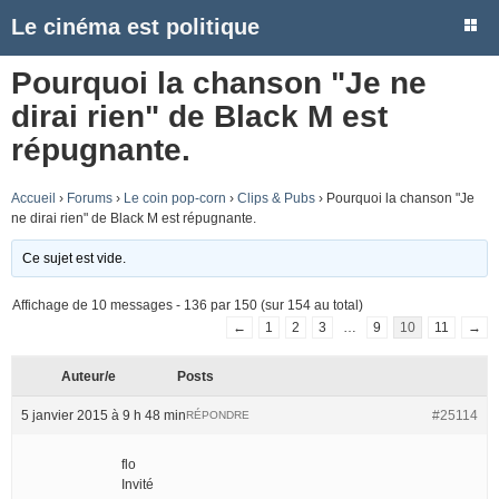
Le cinéma est politique
Pourquoi la chanson "Je ne
dirai rien" de Black M est
répugnante.
Accueil
›
Forums
›
Le coin pop-corn
›
Clips & Pubs
›
Pourquoi la chanson "Je
ne dirai rien" de Black M est répugnante.
Ce sujet est vide.
Affichage de 10 messages - 136 par 150 (sur 154 au total)
←
1
2
3
…
9
10
11
→
Auteur/e
Posts
5 janvier 2015 à 9 h 48 min
#25114
RÉPONDRE
flo
Invité