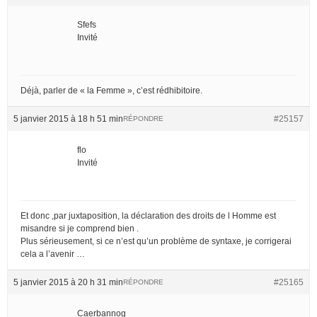
Sfefs
Invité
Déjà, parler de « la Femme », c’est rédhibitoire.
5 janvier 2015 à 18 h 51 min
#25157
RÉPONDRE
flo
Invité
Et donc ,par juxtaposition, la déclaration des droits de l Homme est
misandre si je comprend bien .
Plus sérieusement, si ce n’est qu’un problème de syntaxe, je corrigerai
cela a l’avenir …
5 janvier 2015 à 20 h 31 min
#25165
RÉPONDRE
Caerbannog