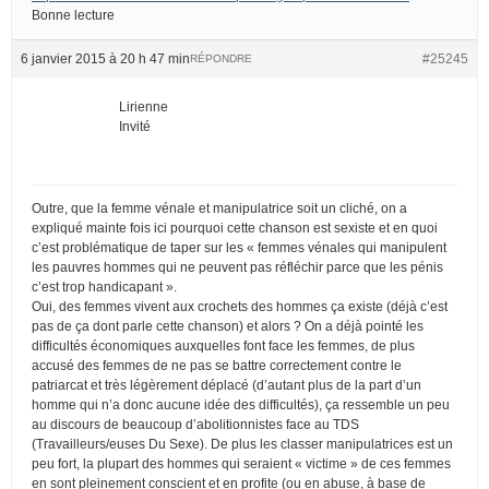
Bonne lecture
6 janvier 2015 à 20 h 47 min
#25245
RÉPONDRE
Lirienne
Invité
Outre, que la femme vénale et manipulatrice soit un cliché, on a
expliqué mainte fois ici pourquoi cette chanson est sexiste et en quoi
c’est problématique de taper sur les « femmes vénales qui manipulent
les pauvres hommes qui ne peuvent pas réfléchir parce que les pénis
c’est trop handicapant ».
Oui, des femmes vivent aux crochets des hommes ça existe (déjà c’est
pas de ça dont parle cette chanson) et alors ? On a déjà pointé les
difficultés économiques auxquelles font face les femmes, de plus
accusé des femmes de ne pas se battre correctement contre le
patriarcat et très légèrement déplacé (d’autant plus de la part d’un
homme qui n’a donc aucune idée des difficultés), ça ressemble un peu
au discours de beaucoup d’abolitionnistes face au TDS
(Travailleurs/euses Du Sexe). De plus les classer manipulatrices est un
peu fort, la plupart des hommes qui seraient « victime » de ces femmes
en sont pleinement conscient et en profite (ou en abuse, à base de