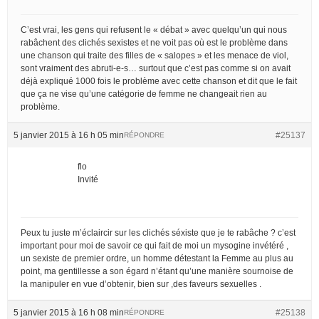
C’est vrai, les gens qui refusent le « débat » avec quelqu’un qui nous
rabâchent des clichés sexistes et ne voit pas où est le problème dans
une chanson qui traite des filles de « salopes » et les menace de viol,
sont vraiment des abruti-e-s… surtout que c’est pas comme si on avait
déjà expliqué 1000 fois le problème avec cette chanson et dit que le fait
que ça ne vise qu’une catégorie de femme ne changeait rien au
problème.
5 janvier 2015 à 16 h 05 min
#25137
RÉPONDRE
flo
Invité
Peux tu juste m’éclaircir sur les clichés séxiste que je te rabâche ? c’est
important pour moi de savoir ce qui fait de moi un mysogine invétéré ,
un sexiste de premier ordre, un homme détestant la Femme au plus au
point, ma gentillesse a son égard n’étant qu’une manière sournoise de
la manipuler en vue d’obtenir, bien sur ,des faveurs sexuelles .
5 janvier 2015 à 16 h 08 min
#25138
RÉPONDRE