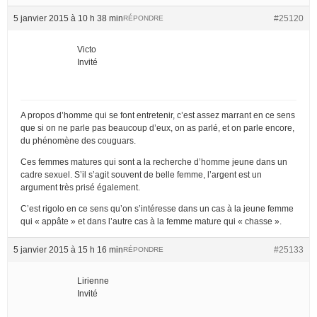
5 janvier 2015 à 10 h 38 min
#25120
RÉPONDRE
Victo
Invité
A propos d’homme qui se font entretenir, c’est assez marrant en ce sens
que si on ne parle pas beaucoup d’eux, on as parlé, et on parle encore,
du phénomène des couguars.
Ces femmes matures qui sont a la recherche d’homme jeune dans un
cadre sexuel. S’il s’agit souvent de belle femme, l’argent est un
argument très prisé également.
C’est rigolo en ce sens qu’on s’intéresse dans un cas à la jeune femme
qui « appâte » et dans l’autre cas à la femme mature qui « chasse ».
5 janvier 2015 à 15 h 16 min
#25133
RÉPONDRE
Lirienne
Invité