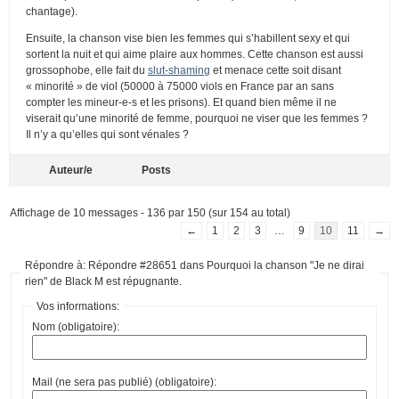
chantage).
Ensuite, la chanson vise bien les femmes qui s’habillent sexy et qui
sortent la nuit et qui aime plaire aux hommes. Cette chanson est aussi
grossophobe, elle fait du
slut-shaming
et menace cette soit disant
« minorité » de viol (50000 à 75000 viols en France par an sans
compter les mineur-e-s et les prisons). Et quand bien même il ne
viserait qu’une minorité de femme, pourquoi ne viser que les femmes ?
Il n’y a qu’elles qui sont vénales ?
Auteur/e
Posts
Affichage de 10 messages - 136 par 150 (sur 154 au total)
←
1
2
3
…
9
10
11
→
Répondre à: Répondre #28651 dans Pourquoi la chanson "Je ne dirai
rien" de Black M est répugnante.
Vos informations:
Nom (obligatoire):
Mail (ne sera pas publié) (obligatoire):