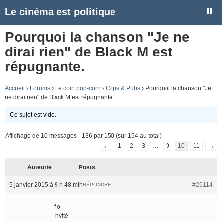
Le cinéma est politique
Pourquoi la chanson "Je ne
dirai rien" de Black M est
répugnante.
Accueil
›
Forums
›
Le coin pop-corn
›
Clips & Pubs
›
Pourquoi la chanson "Je
ne dirai rien" de Black M est répugnante.
Ce sujet est vide.
Affichage de 10 messages - 136 par 150 (sur 154 au total)
←
1
2
3
…
9
10
11
→
Auteur/e
Posts
5 janvier 2015 à 9 h 48 min
#25114
RÉPONDRE
flo
Invité