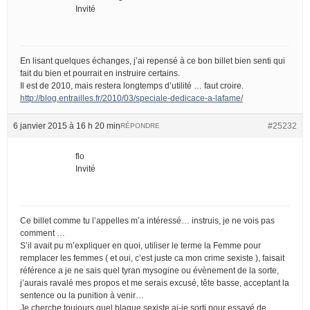
Invité
En lisant quelques échanges, j’ai repensé à ce bon billet bien senti qui
fait du bien et pourrait en instruire certains.
Il est de 2010, mais restera longtemps d’utilité … faut croire.
http://blog.entrailles.fr/2010/03/speciale-dedicace-a-lafame/
6 janvier 2015 à 16 h 20 min
#25232
RÉPONDRE
flo
Invité
Ce billet comme tu l’appelles m’a intéressé… instruis, je ne vois pas
comment …
S’il avait pu m’expliquer en quoi, utiliser le terme la Femme pour
remplacer les femmes ( et oui, c’est juste ca mon crime sexiste ), faisait
référence a je ne sais quel tyran mysogine ou évènement de la sorte,
j’aurais ravalé mes propos et me serais excusé, tête basse, acceptant la
sentence ou la punition à venir…
Je cherche toujours quel blague sexiste ai-je sorti pour essayé de