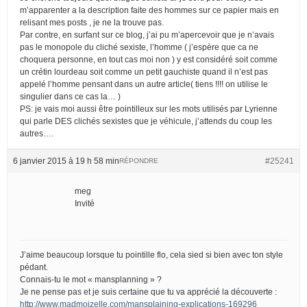
m’apparenter a la description faite des hommes sur ce papier mais en
relisant mes posts , je ne la trouve pas.
Par contre, en surfant sur ce blog, j’ai pu m’apercevoir que je n’avais
pas le monopole du cliché sexiste, l’homme ( j’espère que ca ne
choquera personne, en tout cas moi non ) y est considéré soit comme
un crétin lourdeau soit comme un petit gauchiste quand il n’est pas
appelé l’homme pensant dans un autre article( tiens !!!! on utilise le
singulier dans ce cas la… )
PS: je vais moi aussi être pointilleux sur les mots utilisés par Lyrienne
qui parle DES clichés sexistes que je véhicule, j’attends du coup les
autres….
6 janvier 2015 à 19 h 58 min
#25241
RÉPONDRE
meg
Invité
J’aime beaucoup lorsque tu pointille flo, cela sied si bien avec ton style
pédant.
Connais-tu le mot « mansplanning » ?
Je ne pense pas et je suis certaine que tu va apprécié la découverte :
http://www.madmoizelle.com/mansplaining-explications-169296