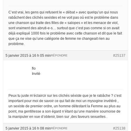
C’est vrai, les gens qui refusent le « débat » avec quelqu’un qui nous
rabâchent des clichés sexistes et ne voit pas où est le problème dans
une chanson qui traite des filles de « salopes » et les menace de viol,
sont vraiment des abruti-e-s… surtout que c’est pas comme si on avait
déjà expliqué 1000 fois le problème avec cette chanson et dit que le fait
que ça ne vise qu’une catégorie de femme ne changeait rien au
problème.
5 janvier 2015 à 16 h 05 min
#25137
RÉPONDRE
flo
Invité
Peux tu juste m’éclaircir sur les clichés séxiste que je te rabâche ? c’est
important pour moi de savoir ce qui fait de moi un mysogine invétéré ,
un sexiste de premier ordre, un homme détestant la Femme au plus au
point, ma gentillesse a son égard n’étant qu’une manière sournoise de
la manipuler en vue d’obtenir, bien sur ,des faveurs sexuelles .
5 janvier 2015 à 16 h 08 min
#25138
RÉPONDRE