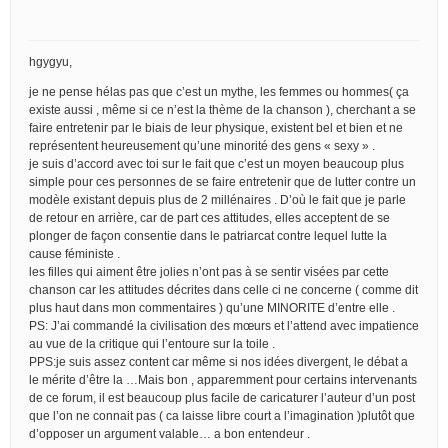
hgygyu,
je ne pense hélas pas que c’est un mythe, les femmes ou hommes( ça
existe aussi , même si ce n’est la thème de la chanson ), cherchant a se
faire entretenir par le biais de leur physique, existent bel et bien et ne
représentent heureusement qu’une minorité des gens « sexy » .
je suis d’accord avec toi sur le fait que c’est un moyen beaucoup plus
simple pour ces personnes de se faire entretenir que de lutter contre un
modèle existant depuis plus de 2 millénaires . D’où le fait que je parle
de retour en arrière, car de part ces attitudes, elles acceptent de se
plonger de façon consentie dans le patriarcat contre lequel lutte la
cause féministe .
les filles qui aiment être jolies n’ont pas à se sentir visées par cette
chanson car les attitudes décrites dans celle ci ne concerne ( comme dit
plus haut dans mon commentaires ) qu’une MINORITE d’entre elle .
PS: J’ai commandé la civilisation des mœurs et l’attend avec impatience
au vue de la critique qui l’entoure sur la toile .
PPS:je suis assez content car même si nos idées divergent, le débat a
le mérite d’être la …Mais bon , apparemment pour certains intervenants
de ce forum, il est beaucoup plus facile de caricaturer l’auteur d’un post
que l’on ne connait pas ( ca laisse libre court a l’imagination )plutôt que
d’opposer un argument valable… a bon entendeur .