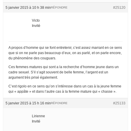
5 janvier 2015 à 10 h 38 min
#25120
RÉPONDRE
Victo
Invité
A propos d’homme qui se font entretenir, c’est assez marrant en ce sens
que si on ne parle pas beaucoup d’eux, on as parlé, et on parle encore,
du phénomène des couguars.
Ces femmes matures qui sont a la recherche d’homme jeune dans un
cadre sexuel. S’il s’agit souvent de belle femme, l’argent est un
argument très prisé également.
C’est rigolo en ce sens qu’on s’intéresse dans un cas à la jeune femme
qui « appâte » et dans l’autre cas à la femme mature qui « chasse ».
5 janvier 2015 à 15 h 16 min
#25133
RÉPONDRE
Lirienne
Invité