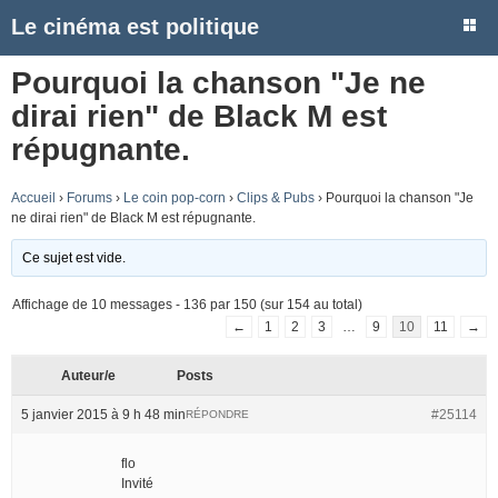
Le cinéma est politique
Pourquoi la chanson "Je ne
dirai rien" de Black M est
répugnante.
Accueil
›
Forums
›
Le coin pop-corn
›
Clips & Pubs
›
Pourquoi la chanson "Je
ne dirai rien" de Black M est répugnante.
Ce sujet est vide.
Affichage de 10 messages - 136 par 150 (sur 154 au total)
←
1
2
3
…
9
10
11
→
Auteur/e
Posts
5 janvier 2015 à 9 h 48 min
#25114
RÉPONDRE
flo
Invité