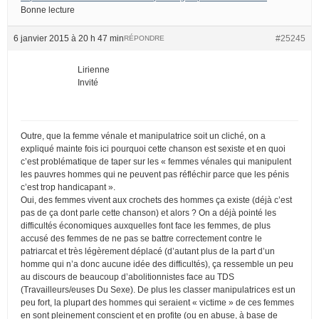
Bonne lecture
6 janvier 2015 à 20 h 47 min
#25245
RÉPONDRE
Lirienne
Invité
Outre, que la femme vénale et manipulatrice soit un cliché, on a
expliqué mainte fois ici pourquoi cette chanson est sexiste et en quoi
c’est problématique de taper sur les « femmes vénales qui manipulent
les pauvres hommes qui ne peuvent pas réfléchir parce que les pénis
c’est trop handicapant ».
Oui, des femmes vivent aux crochets des hommes ça existe (déjà c’est
pas de ça dont parle cette chanson) et alors ? On a déjà pointé les
difficultés économiques auxquelles font face les femmes, de plus
accusé des femmes de ne pas se battre correctement contre le
patriarcat et très légèrement déplacé (d’autant plus de la part d’un
homme qui n’a donc aucune idée des difficultés), ça ressemble un peu
au discours de beaucoup d’abolitionnistes face au TDS
(Travailleurs/euses Du Sexe). De plus les classer manipulatrices est un
peu fort, la plupart des hommes qui seraient « victime » de ces femmes
en sont pleinement conscient et en profite (ou en abuse, à base de