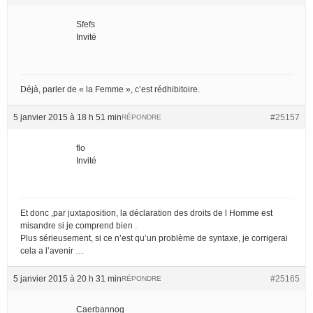
Sfefs
Invité
Déjà, parler de « la Femme », c’est rédhibitoire.
5 janvier 2015 à 18 h 51 min
#25157
RÉPONDRE
flo
Invité
Et donc ,par juxtaposition, la déclaration des droits de l Homme est
misandre si je comprend bien .
Plus sérieusement, si ce n’est qu’un problème de syntaxe, je corrigerai
cela a l’avenir …
5 janvier 2015 à 20 h 31 min
#25165
RÉPONDRE
Caerbannog