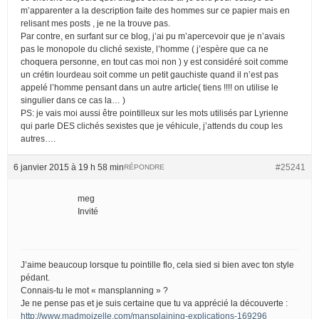
m’apparenter a la description faite des hommes sur ce papier mais en
relisant mes posts , je ne la trouve pas.
Par contre, en surfant sur ce blog, j’ai pu m’apercevoir que je n’avais
pas le monopole du cliché sexiste, l’homme ( j’espère que ca ne
choquera personne, en tout cas moi non ) y est considéré soit comme
un crétin lourdeau soit comme un petit gauchiste quand il n’est pas
appelé l’homme pensant dans un autre article( tiens !!!! on utilise le
singulier dans ce cas la… )
PS: je vais moi aussi être pointilleux sur les mots utilisés par Lyrienne
qui parle DES clichés sexistes que je véhicule, j’attends du coup les
autres….
6 janvier 2015 à 19 h 58 min
#25241
RÉPONDRE
meg
Invité
J’aime beaucoup lorsque tu pointille flo, cela sied si bien avec ton style
pédant.
Connais-tu le mot « mansplanning » ?
Je ne pense pas et je suis certaine que tu va apprécié la découverte :
http://www.madmoizelle.com/mansplaining-explications-169296