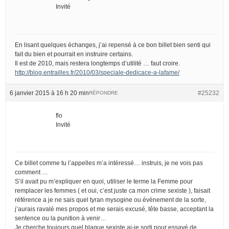
Invité
En lisant quelques échanges, j’ai repensé à ce bon billet bien senti qui
fait du bien et pourrait en instruire certains.
Il est de 2010, mais restera longtemps d’utilité … faut croire.
http://blog.entrailles.fr/2010/03/speciale-dedicace-a-lafame/
6 janvier 2015 à 16 h 20 min
#25232
RÉPONDRE
flo
Invité
Ce billet comme tu l’appelles m’a intéressé… instruis, je ne vois pas
comment …
S’il avait pu m’expliquer en quoi, utiliser le terme la Femme pour
remplacer les femmes ( et oui, c’est juste ca mon crime sexiste ), faisait
référence a je ne sais quel tyran mysogine ou évènement de la sorte,
j’aurais ravalé mes propos et me serais excusé, tête basse, acceptant la
sentence ou la punition à venir…
Je cherche toujours quel blague sexiste ai-je sorti pour essayé de