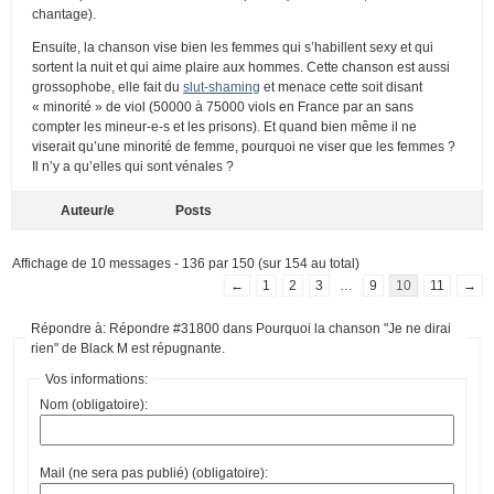
chantage).
Ensuite, la chanson vise bien les femmes qui s’habillent sexy et qui
sortent la nuit et qui aime plaire aux hommes. Cette chanson est aussi
grossophobe, elle fait du
slut-shaming
et menace cette soit disant
« minorité » de viol (50000 à 75000 viols en France par an sans
compter les mineur-e-s et les prisons). Et quand bien même il ne
viserait qu’une minorité de femme, pourquoi ne viser que les femmes ?
Il n’y a qu’elles qui sont vénales ?
Auteur/e
Posts
Affichage de 10 messages - 136 par 150 (sur 154 au total)
←
1
2
3
…
9
10
11
→
Répondre à: Répondre #31800 dans Pourquoi la chanson "Je ne dirai
rien" de Black M est répugnante.
Vos informations:
Nom (obligatoire):
Mail (ne sera pas publié) (obligatoire):