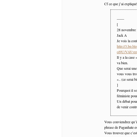
Cf ce que j’ai expliqué
——
[
28 novembre
Jack A
Je vois la con
http://3.bp.b
ol9U/VAVvr
Il y a la case
va bien.
Que serai une
vous vous trom
».. (ce serai b
]
Pourquoi il so
féministe pour
Un débat pour 
de venir contr
Vous conviendrez qu’il
phrase de Paganhate e
Vous trouvez que c’est