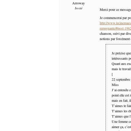
Arroway
Invité
Merci pour ce message 
Je commencerai par poi
http://www.lecinemaest
repugnante/#post-196
chanson, suivi par div
notions par forcément 
Je précise qu
intéressants p
Quant aux exe
mais le travail
[
22 septembre
Miss
J’ai entendu c
point elle est
mais en fait, 
T’aimes te fair
T’aimes les é
T’aimes que l
Une femme coqu
aimer ça, c’e