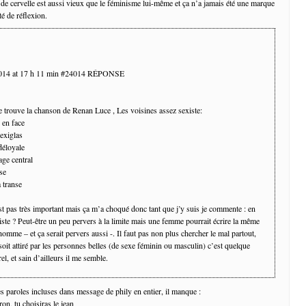
 de cervelle est aussi vieux que le féminisme lui-même et ça n’a jamais été une marque
é de réflexion.
2014 at 17 h 11 min #24014 RÉPONSE
e trouve la chanson de Renan Luce , Les voisines assez sexiste:
 en face
lexiglas
déloyale
age central
se
 transe
st pas très important mais ça m’a choqué donc tant que j’y suis je commente : en
iste ? Peut-être un peu pervers à la limite mais une femme pourrait écrire la même
omme – et ça serait pervers aussi -. Il faut pas non plus chercher le mal partout,
soit attiré par les personnes belles (de sexe féminin ou masculin) c’est quelque
el, et sain d’ailleurs il me semble.
es paroles incluses dans message de phily en entier, il manque :
on, tu choisiras le jean