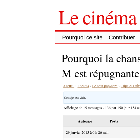
Le cinéma 
Pourquoi ce site
Contribuer
Pourquoi la chans
M est répugnante
Accueil
›
Forums
›
Le coin pop-corn
›
Clips & Pub
Ce sujet est vide.
Affichage de 15 messages - 136 par 150 (sur 154 au
Auteur/e
Posts
29 janvier 2015 à 0 h 26 min