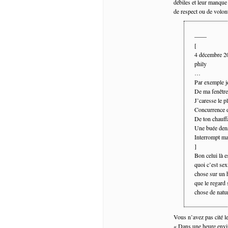
débiles et leur manque
de respect ou de volont
——
[
4 décembre 
phily
…
Par exemple j
De ma fenêtre
J’caresse le p
Concurrence 
De ton chauff
Une buée den
Interrompt ma
]
Bon celui là e
quoi c’est sex
chose sur un h
que le regard 
chose de natur
Vous n’avez pas cité l
« Dans une heure envir