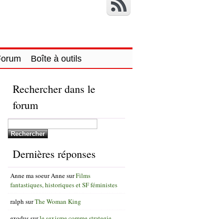
Forum
Boîte à outils
Rechercher dans le
forum
Dernières réponses
Anne ma soeur Anne
sur
Films
fantastiques, historiques et SF féministes
ralph
sur
The Woman King
exodus
sur
le sexisme comme strategie