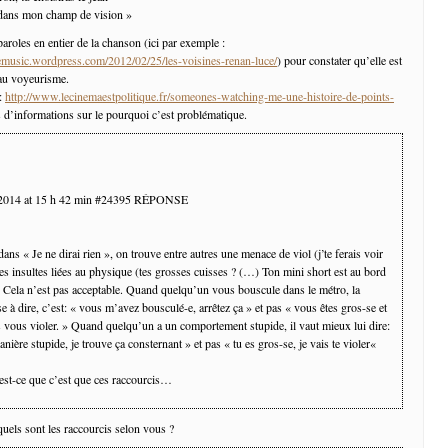
r dans mon champ de vision »
es paroles en entier de la chanson (ici par exemple :
gemusic.wordpress.com/2012/02/25/les-voisines-renan-luce/
) pour constater qu’elle est
au voyeurisme.
 :
http://www.lecinemaestpolitique.fr/someones-watching-me-une-histoire-de-points-
 d’informations sur le pourquoi c’est problématique.
 2014 at 15 h 42 min #24395 RÉPONSE
ans « Je ne dirai rien », on trouve entre autres une menace de viol (j’te ferais voir
des insultes liées au physique (tes grosses cuisses ? (…) Ton mini short est au bord
). Cela n’est pas acceptable. Quand quelqu’un vous bouscule dans le métro, la
e à dire, c’est: « vous m’avez bousculé-e, arrêtez ça » et pas « vous êtes gros-se et
s vous violer. » Quand quelqu’un a un comportement stupide, il vaut mieux lui dire:
anière stupide, je trouve ça consternant » et pas « tu es gros-se, je vais te violer«
st-ce que c’est que ces raccourcis…
uels sont les raccourcis selon vous ?