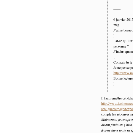
——
[
6 janvier 20
meg
J’aime beaucou
]
Est-ce qu’il n
personne ?
J’inclus quan
[
Connais-tu le
Je ne pense pa
http://www.m
Bonne lecture
]
Il faut remettre cet éc
http://www.lecinemaest
repugnante/page/6/#p
compte les réponses pr
Maintenant je compren
disant féministe ( bie
femme dans toute sa sp