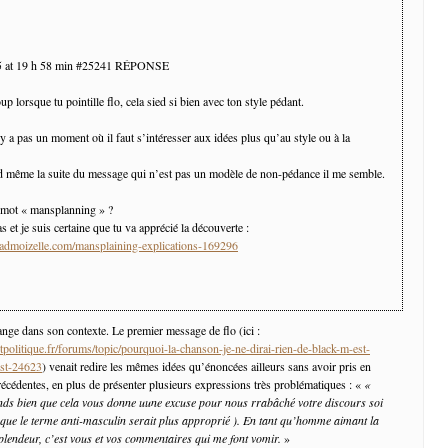
15 at 19 h 58 min #25241 RÉPONSE
p lorsque tu pointille flo, cela sied si bien avec ton style pédant.
’y a pas un moment où il faut s’intéresser aux idées plus qu’au style ou à la
d même la suite du message qui n’est pas un modèle de non-pédance il me semble.
 mot « mansplanning » ?
s et je suis certaine que tu va apprécié la découverte :
admoizelle.com/mansplaining-explications-169296
hange dans son contexte. Le premier message de flo (ici :
politique.fr/forums/topic/pourquoi-la-chanson-je-ne-dirai-rien-de-black-m-est-
ost-24623
) venait redire les mêmes idées qu’énoncées ailleurs sans avoir pris en
écédentes, en plus de présenter plusieurs expressions très problématiques : «
«
ds bien que cela vous donne uune excuse pour nous rrabâché votre discours soi
n que le terme anti-masculin serait plus approprié ). En tant qu’homme aimant la
lendeur, c’est vous et vos commentaires qui me font vomir.
»