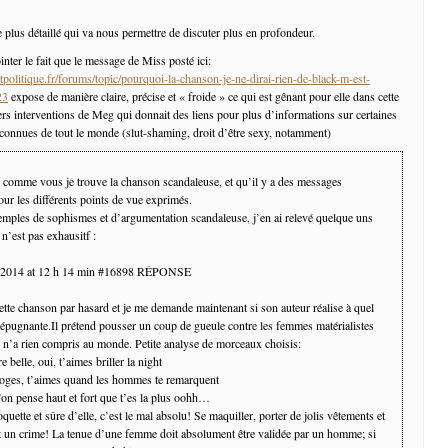
plus détaillé qui va nous permettre de discuter plus en profondeur.
nter le fait que le message de Miss posté ici:
politique.fr/forums/topic/pourquoi-la-chanson-je-ne-dirai-rien-de-black-m-est-
23
expose de manière claire, précise et « froide » ce qui est gênant pour elle dans cette
ers interventions de Meg qui donnait des liens pour plus d’informations sur certaines
connues de tout le monde (slut-shaming, droit d’être sexy, notamment)
e comme vous je trouve la chanson scandaleuse, et qu’il y a des messages
our les différents points de vue exprimés.
mples de sophismes et d’argumentation scandaleuse, j’en ai relevé quelque uns
 n’est pas exhausitf :
 2014 at 12 h 14 min #16898 RÉPONSE
ette chanson par hasard et je me demande maintenant si son auteur réalise à quel
 répugnante.Il prétend pousser un coup de gueule contre les femmes matérialistes
il n’a rien compris au monde. Petite analyse de morceaux choisis:
e belle, oui, t’aimes briller la night
loges, t’aimes quand les hommes te remarquent
’on pense haut et fort que t’es la plus oohh…
ette et sûre d’elle, c’est le mal absolu! Se maquiller, porter de jolis vêtements et
st un crime! La tenue d’une femme doit absolument être validée par un homme; si