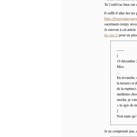
Tu l’enfil’ras bien sû
Il suffit d’aller lire l
https://foreignlangua
sacrément creepy nive
Je renvoie à cet article
de-vue-2/
pour un plus
——
[
19 décembre
Miss
…
En revanche, d
la luxure) et 
de la rupture
meilleure chos
moche, je vai
« tu agis de m
]
Non mais qu’e
Je ne comprends pas, q