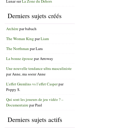
Lunar
sur
La Zone du Dehors
Derniers sujets créés
Archère
par
babach
The Woman King
par
Liam
The Northman
par
Lara
La bonne épouse
par
Arroway
Une nouvelle tendance ultra masculiniste
par
Anne, ma soeur Anne
L’effet Gremlins vs l’effet Casper
par
Poppy S.
Qui sont les joueurs de jeu vidéo ? –
Documentaire
par
Paul
Derniers sujets actifs