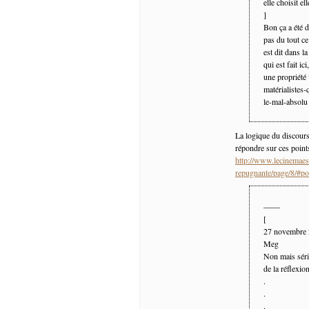
elle choisit e
]
Bon ça a été d
pas du tout ce
est dit dans 
qui est fait ic
une propriété
matérialistes-
le-mal-absolu 
La logique du discours
répondre sur ces points
http://www.lecinemaest
repugnante/page/8/#p
——
[
27 novembre
Meg
Non mais sér
de la réflexio
.
.
.