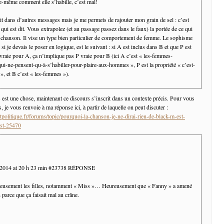
lle-même comment elle s’habille, c’est mal!
it dans d’autres messages mais je me permets de rajouter mon grain de sel : c’est
 qui est dit. Vous extrapolez (et au passage passez dans le faux) la portée de ce qui
la chanson. Il vise un type bien particulier de comportement de femme. Le sophisme
i, si je devais le poser en logique, est le suivant : si A est inclus dans B et que P est
 vraie pour A, ça n’implique pas P vraie pour B (ici A c’est « les-femmes-
qui-ne-pensent-qu-à-s’habiller-pour-plaire-aux-hommes », P est la propriété « c’est-
», et B c’est « les-femmes »).
 est une chose, maintenant ce discours s’inscrit dans un contexte précis. Pour vous
, je vous renvoie à ma réponse ici, à partir de laquelle on peut discuter :
politique.fr/forums/topic/pourquoi-la-chanson-je-ne-dirai-rien-de-black-m-est-
ost-25470
 2014 at 20 h 23 min #23738 RÉPONSE
ieusement les filles, notamment « Miss »… Heureusement que « Fanny » a amené
n parce que ça faisait mal au crâne.