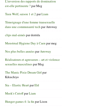
L’inversion des rapports de domination
est-elle pertinente ?
par
Meg
Teen Wolf, saison 1 et 2
par
Liam
Témoignage d'une femme transexuelle
dans une communauté tech
par
Arroway
clips mal-aimés
par
derrida
Menstrual Hygiene Day à Caen
par
meg
Nos plus belles années
par
Arroway
Réalisateurs et agresseurs – art et violence
sexuelles masculines
par
Meg
The Manic Pixie Dream Girl
par
Kikuchiyo
Sia – Elastic Heart
par
Eld
Meek's Cutoff
par
Liam
Hunger games 4: la fin
par
Lison