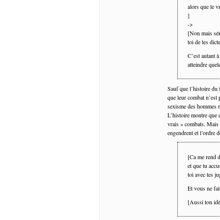
alors que le v
]
->
[Non mais sér
toi de les dicte
C’est autant à
atteindre quel
Sauf que l’histoire du
que leur combat n’est p
sexisme des hommes rac
L’histoire montre que 
vrais » combats. Mais 
engendrent et l’ordre d
[Ca me rend 
et que tu accu
toi avec tes j
Et vous ne fai
[Aussi ton idé