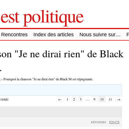
est politique
Rencontres
Index des articles
Nous suivre sur…
on "Je ne dirai rien" de Black
.
s
›
Pourquoi la chanson "Je ne dirai rien" de Black M est répugnante.
 total)
←
1
2
3
…
9
10
11
→
#26478
RÉPONDRE