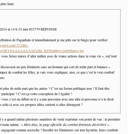
 plus haut.
 2014 at 14 h 33 min #23779 RÉPONSE
tribution de Paganhate et immédiatement je me jette sur le bingo pour verifier:
logspot.com/-521iHs-
egGKVI/AAAAAAAAFxI/kt_K850mbbg/s1600/bingo.jpg
 « vous feriez mieux d’aller militer avec de vraies actions dans la vraie vie », ouf tout
 discussion un peu féministe sans un homme qui sort de nulle part et balance «
pez de combat les filles, je vais vous expliquer, moi, ce que c’est le vrai combat!
ien)
rt plus de nulle part que les autres ? C’est un forum publique non ? Il faut être
 participer ? C’est ça votre conception de l’égalité ?
vous c’est un débat ou il y a une personne avec une idée et personne n’a le droit
e celle-ci avec ses propres idées surtout si elles dérangent ?
 y a quand même plusieurs manières de venir exprimer son point de vue : la première
st toute même : «
Mon dieu, la page officielle du combat féministe décérébré
».
 engageant comme accroche ? Insulter les féministes sur leur hystérie, leurs combats