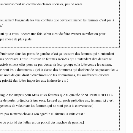
rai combat c’est un combat de classes sociales, pas de sexes.
ieusement Paganhate les vrai combats que devraient mener les femmes c’est pas à
r.]
 lui qu’à vous. Encore une fois le but c’est de faire avancer la réflexion pour
que chose de plus juste.
 féminisme dans les partis de gauche, c’est ça : ce sont des femmes qui s’entendent
as prioritaire. C’est l’histoire de femmes racisées qui s’entendent dire de taire le
isés envers elles pour ne pas desservir leur groupe et la lutte contre le racisme.
ce sont les « dominants » (ici la classe des hommes) qui décident de ce que sont les «
au nom de quel droit hiérarchisent-on les dominations, les souffrances qu’elles
e priorité des luttes imposées aux intéressée-e-s ?
dingue ton mépris pour Miss et les femmes que tu qualifié de SUPERFICIELLES
se de porter préjudice à leur sexe. Le seul qui porte préjudice aux femmes ici c’est
ugements de valeur sur les femmes qui ne sont pas à ta convenance.]
tes pas la même chose à son égard ? D’ailleurs la suite c’est :
e de priorité des luttes est un poncif des machos de gauche.]