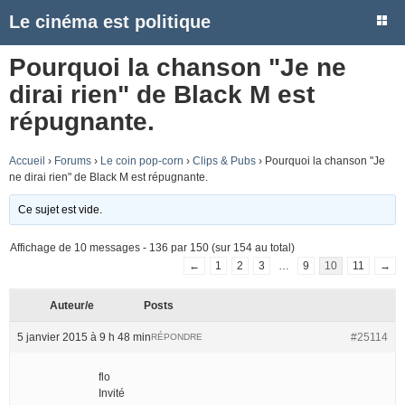
Le cinéma est politique
Pourquoi la chanson "Je ne
dirai rien" de Black M est
répugnante.
Accueil
›
Forums
›
Le coin pop-corn
›
Clips & Pubs
›
Pourquoi la chanson "Je
ne dirai rien" de Black M est répugnante.
Ce sujet est vide.
Affichage de 10 messages - 136 par 150 (sur 154 au total)
←
1
2
3
…
9
10
11
→
Auteur/e
Posts
5 janvier 2015 à 9 h 48 min
#25114
RÉPONDRE
flo
Invité