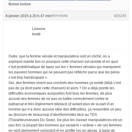
Bonne lecture
6 janvier 2015 à 20 h 47 min
#25245
RÉPONDRE
Lirienne
Invité
Outre, que la femme vénale et manipulatrice soit un cliché, on a
expliqué mainte fois ici pourquoi cette chanson est sexiste et en quoi
c’est problématique de taper sur les « femmes vénales qui manipulent
les pauvres hommes qui ne peuvent pas réfléchir parce que les pénis
c’est trop handicapant ».
Oui, des femmes vivent aux crochets des hommes ça existe (déjà c’est
pas de ça dont parle cette chanson) et alors ? On a déjà pointé les
difficultés économiques auxquelles font face les femmes, de plus
accusé des femmes de ne pas se battre correctement contre le
patriarcat et très légèrement déplacé (d’autant plus de la part d’un
homme qui n’a donc aucune idée des difficultés), ça ressemble un peu
au discours de beaucoup d’abolitionnistes face au TDS
(Travailleurs/euses Du Sexe). De plus les classer manipulatrices est un
peu fort, la plupart des hommes qui seraient « victime » de ces femmes
en sont pleinement conscient et en profite (ou en abuse, à base de