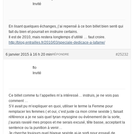
Invité
En lisant quelques échanges, j’ai repensé à ce bon billet bien senti qui
fait du bien et pourrait en instruire certains.
Il est de 2010, mais restera longtemps d’utilité … faut croire.
http://blog.entrailles.fr/2010/03/speciale-dedicace-a-lafame/
6 janvier 2015 à 16 h 20 min
#25232
RÉPONDRE
flo
Invité
Ce billet comme tu l’appelles m’a intéressé… instruis, je ne vois pas
comment …
S’il avait pu m’expliquer en quoi, utiliser le terme la Femme pour
remplacer les femmes ( et oui, c’est juste ca mon crime sexiste ), faisait
référence a je ne sais quel tyran mysogine ou évènement de la sorte,
j’aurais ravalé mes propos et me serais excusé, tête basse, acceptant la
sentence ou la punition à venir…
Je cherche toujours quel blague sexiste ai-je sorti pour essayé de