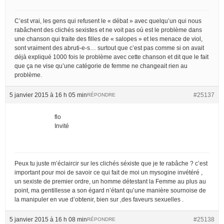
C’est vrai, les gens qui refusent le « débat » avec quelqu’un qui nous
rabâchent des clichés sexistes et ne voit pas où est le problème dans
une chanson qui traite des filles de « salopes » et les menace de viol,
sont vraiment des abruti-e-s… surtout que c’est pas comme si on avait
déjà expliqué 1000 fois le problème avec cette chanson et dit que le fait
que ça ne vise qu’une catégorie de femme ne changeait rien au
problème.
5 janvier 2015 à 16 h 05 min
#25137
RÉPONDRE
flo
Invité
Peux tu juste m’éclaircir sur les clichés séxiste que je te rabâche ? c’est
important pour moi de savoir ce qui fait de moi un mysogine invétéré ,
un sexiste de premier ordre, un homme détestant la Femme au plus au
point, ma gentillesse a son égard n’étant qu’une manière sournoise de
la manipuler en vue d’obtenir, bien sur ,des faveurs sexuelles .
5 janvier 2015 à 16 h 08 min
#25138
RÉPONDRE