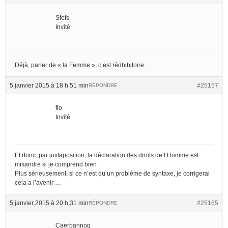
Sfefs
Invité
Déjà, parler de « la Femme », c’est rédhibitoire.
5 janvier 2015 à 18 h 51 min
#25157
RÉPONDRE
flo
Invité
Et donc ,par juxtaposition, la déclaration des droits de l Homme est
misandre si je comprend bien .
Plus sérieusement, si ce n’est qu’un problème de syntaxe, je corrigerai
cela a l’avenir …
5 janvier 2015 à 20 h 31 min
#25165
RÉPONDRE
Caerbannog