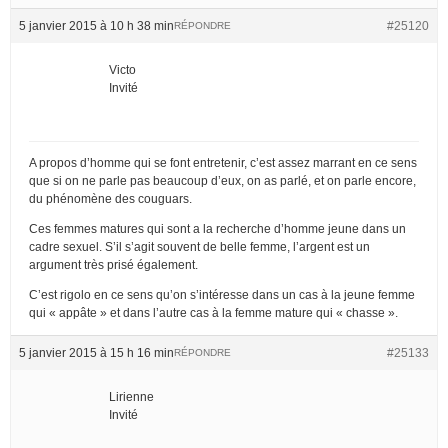
5 janvier 2015 à 10 h 38 min
#25120
RÉPONDRE
Victo
Invité
A propos d’homme qui se font entretenir, c’est assez marrant en ce sens
que si on ne parle pas beaucoup d’eux, on as parlé, et on parle encore,
du phénomène des couguars.
Ces femmes matures qui sont a la recherche d’homme jeune dans un
cadre sexuel. S’il s’agit souvent de belle femme, l’argent est un
argument très prisé également.
C’est rigolo en ce sens qu’on s’intéresse dans un cas à la jeune femme
qui « appâte » et dans l’autre cas à la femme mature qui « chasse ».
5 janvier 2015 à 15 h 16 min
#25133
RÉPONDRE
Lirienne
Invité