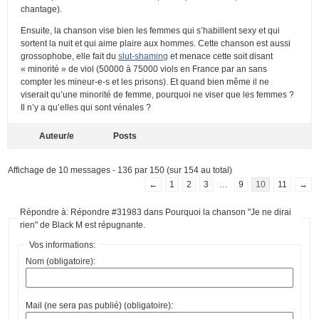
chantage).
Ensuite, la chanson vise bien les femmes qui s’habillent sexy et qui
sortent la nuit et qui aime plaire aux hommes. Cette chanson est aussi
grossophobe, elle fait du
slut-shaming
et menace cette soit disant
« minorité » de viol (50000 à 75000 viols en France par an sans
compter les mineur-e-s et les prisons). Et quand bien même il ne
viserait qu’une minorité de femme, pourquoi ne viser que les femmes ?
Il n’y a qu’elles qui sont vénales ?
Auteur/e
Posts
Affichage de 10 messages - 136 par 150 (sur 154 au total)
←
1
2
3
…
9
10
11
→
Répondre à: Répondre #31983 dans Pourquoi la chanson "Je ne dirai
rien" de Black M est répugnante.
Vos informations:
Nom (obligatoire):
Mail (ne sera pas publié) (obligatoire):