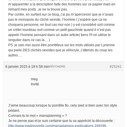
m’apparenter a la description faite des hommes sur ce papier mais en
relisant mes posts , je ne la trouve pas.
Par contre, en surfant sur ce blog, j’ai pu m’apercevoir que je n’avais
pas le monopole du cliché sexiste, l’homme ( j’espère que ca ne
choquera personne, en tout cas moi non ) y est considéré soit comme
un crétin lourdeau soit comme un petit gauchiste quand il n’est pas
appelé l’homme pensant dans un autre article( tiens !!!! on utilise le
singulier dans ce cas la… )
PS: je vais moi aussi être pointilleux sur les mots utilisés par Lyrienne
qui parle DES clichés sexistes que je véhicule, j’attends du coup les
autres….
6 janvier 2015 à 19 h 58 min
#25241
RÉPONDRE
meg
Invité
J’aime beaucoup lorsque tu pointille flo, cela sied si bien avec ton style
pédant.
Connais-tu le mot « mansplanning » ?
Je ne pense pas et je suis certaine que tu va apprécié la découverte :
http://www.madmoizelle.com/mansplaining-explications-169296