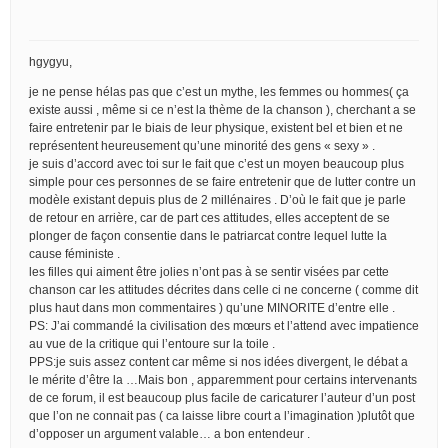
hgygyu,
je ne pense hélas pas que c’est un mythe, les femmes ou hommes( ça
existe aussi , même si ce n’est la thème de la chanson ), cherchant a se
faire entretenir par le biais de leur physique, existent bel et bien et ne
représentent heureusement qu’une minorité des gens « sexy » .
je suis d’accord avec toi sur le fait que c’est un moyen beaucoup plus
simple pour ces personnes de se faire entretenir que de lutter contre un
modèle existant depuis plus de 2 millénaires . D’où le fait que je parle
de retour en arrière, car de part ces attitudes, elles acceptent de se
plonger de façon consentie dans le patriarcat contre lequel lutte la
cause féministe .
les filles qui aiment être jolies n’ont pas à se sentir visées par cette
chanson car les attitudes décrites dans celle ci ne concerne ( comme dit
plus haut dans mon commentaires ) qu’une MINORITE d’entre elle .
PS: J’ai commandé la civilisation des mœurs et l’attend avec impatience
au vue de la critique qui l’entoure sur la toile .
PPS:je suis assez content car même si nos idées divergent, le débat a
le mérite d’être la …Mais bon , apparemment pour certains intervenants
de ce forum, il est beaucoup plus facile de caricaturer l’auteur d’un post
que l’on ne connait pas ( ca laisse libre court a l’imagination )plutôt que
d’opposer un argument valable… a bon entendeur .