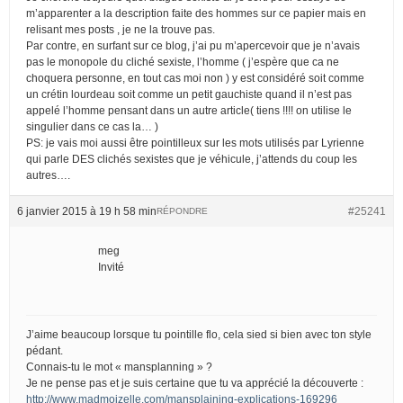
m’apparenter a la description faite des hommes sur ce papier mais en
relisant mes posts , je ne la trouve pas.
Par contre, en surfant sur ce blog, j’ai pu m’apercevoir que je n’avais
pas le monopole du cliché sexiste, l’homme ( j’espère que ca ne
choquera personne, en tout cas moi non ) y est considéré soit comme
un crétin lourdeau soit comme un petit gauchiste quand il n’est pas
appelé l’homme pensant dans un autre article( tiens !!!! on utilise le
singulier dans ce cas la… )
PS: je vais moi aussi être pointilleux sur les mots utilisés par Lyrienne
qui parle DES clichés sexistes que je véhicule, j’attends du coup les
autres….
6 janvier 2015 à 19 h 58 min
#25241
RÉPONDRE
meg
Invité
J’aime beaucoup lorsque tu pointille flo, cela sied si bien avec ton style
pédant.
Connais-tu le mot « mansplanning » ?
Je ne pense pas et je suis certaine que tu va apprécié la découverte :
http://www.madmoizelle.com/mansplaining-explications-169296