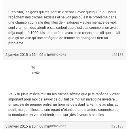
C’est vrai, les gens qui refusent le « débat » avec quelqu’un qui nous
rabâchent des clichés sexistes et ne voit pas où est le problème dans
une chanson qui traite des filles de « salopes » et les menace de viol,
sont vraiment des abruti-e-s… surtout que c’est pas comme si on avait
déjà expliqué 1000 fois le problème avec cette chanson et dit que le fait
que ça ne vise qu’une catégorie de femme ne changeait rien au
problème.
5 janvier 2015 à 16 h 05 min
#25137
RÉPONDRE
flo
Invité
Peux tu juste m’éclaircir sur les clichés séxiste que je te rabâche ? c’est
important pour moi de savoir ce qui fait de moi un mysogine invétéré ,
un sexiste de premier ordre, un homme détestant la Femme au plus au
point, ma gentillesse a son égard n’étant qu’une manière sournoise de
la manipuler en vue d’obtenir, bien sur ,des faveurs sexuelles .
5 janvier 2015 à 16 h 08 min
#25138
RÉPONDRE