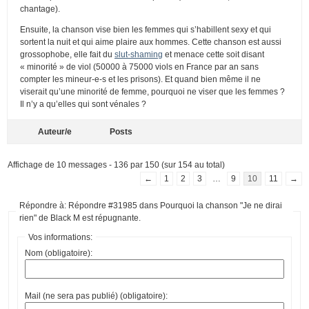
chantage).
Ensuite, la chanson vise bien les femmes qui s’habillent sexy et qui
sortent la nuit et qui aime plaire aux hommes. Cette chanson est aussi
grossophobe, elle fait du
slut-shaming
et menace cette soit disant
« minorité » de viol (50000 à 75000 viols en France par an sans
compter les mineur-e-s et les prisons). Et quand bien même il ne
viserait qu’une minorité de femme, pourquoi ne viser que les femmes ?
Il n’y a qu’elles qui sont vénales ?
Auteur/e
Posts
Affichage de 10 messages - 136 par 150 (sur 154 au total)
←
1
2
3
…
9
10
11
→
Répondre à: Répondre #31985 dans Pourquoi la chanson "Je ne dirai
rien" de Black M est répugnante.
Vos informations:
Nom (obligatoire):
Mail (ne sera pas publié) (obligatoire):