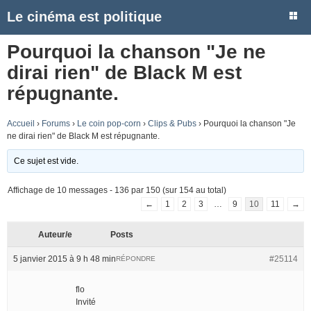
Le cinéma est politique
Pourquoi la chanson "Je ne
dirai rien" de Black M est
répugnante.
Accueil
›
Forums
›
Le coin pop-corn
›
Clips & Pubs
›
Pourquoi la chanson "Je
ne dirai rien" de Black M est répugnante.
Ce sujet est vide.
Affichage de 10 messages - 136 par 150 (sur 154 au total)
←
1
2
3
…
9
10
11
→
Auteur/e
Posts
5 janvier 2015 à 9 h 48 min
#25114
RÉPONDRE
flo
Invité