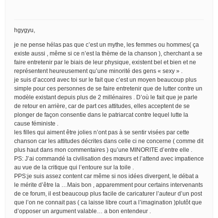
hgygyu,
je ne pense hélas pas que c’est un mythe, les femmes ou hommes( ça
existe aussi , même si ce n’est la thème de la chanson ), cherchant a se
faire entretenir par le biais de leur physique, existent bel et bien et ne
représentent heureusement qu’une minorité des gens « sexy » .
je suis d’accord avec toi sur le fait que c’est un moyen beaucoup plus
simple pour ces personnes de se faire entretenir que de lutter contre un
modèle existant depuis plus de 2 millénaires . D’où le fait que je parle
de retour en arrière, car de part ces attitudes, elles acceptent de se
plonger de façon consentie dans le patriarcat contre lequel lutte la
cause féministe .
les filles qui aiment être jolies n’ont pas à se sentir visées par cette
chanson car les attitudes décrites dans celle ci ne concerne ( comme dit
plus haut dans mon commentaires ) qu’une MINORITE d’entre elle .
PS: J’ai commandé la civilisation des mœurs et l’attend avec impatience
au vue de la critique qui l’entoure sur la toile .
PPS:je suis assez content car même si nos idées divergent, le débat a
le mérite d’être la …Mais bon , apparemment pour certains intervenants
de ce forum, il est beaucoup plus facile de caricaturer l’auteur d’un post
que l’on ne connait pas ( ca laisse libre court a l’imagination )plutôt que
d’opposer un argument valable… a bon entendeur .