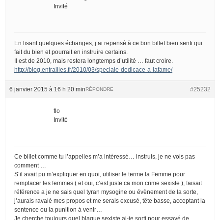
Invité
En lisant quelques échanges, j’ai repensé à ce bon billet bien senti qui
fait du bien et pourrait en instruire certains.
Il est de 2010, mais restera longtemps d’utilité … faut croire.
http://blog.entrailles.fr/2010/03/speciale-dedicace-a-lafame/
6 janvier 2015 à 16 h 20 min
#25232
RÉPONDRE
flo
Invité
Ce billet comme tu l’appelles m’a intéressé… instruis, je ne vois pas
comment …
S’il avait pu m’expliquer en quoi, utiliser le terme la Femme pour
remplacer les femmes ( et oui, c’est juste ca mon crime sexiste ), faisait
référence a je ne sais quel tyran mysogine ou évènement de la sorte,
j’aurais ravalé mes propos et me serais excusé, tête basse, acceptant la
sentence ou la punition à venir…
Je cherche toujours quel blague sexiste ai-je sorti pour essayé de