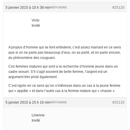
5 janvier 2015 à 10 h 38 min
#25120
RÉPONDRE
Victo
Invité
A propos d’homme qui se font entretenir, c’est assez marrant en ce sens
que si on ne parle pas beaucoup d’eux, on as parlé, et on parle encore,
du phénomène des couguars.
Ces femmes matures qui sont a la recherche d’homme jeune dans un
cadre sexuel. S’il s’agit souvent de belle femme, l’argent est un
argument très prisé également.
C’est rigolo en ce sens qu’on s’intéresse dans un cas à la jeune femme
qui « appâte » et dans l’autre cas à la femme mature qui « chasse ».
5 janvier 2015 à 15 h 16 min
#25133
RÉPONDRE
Lirienne
Invité