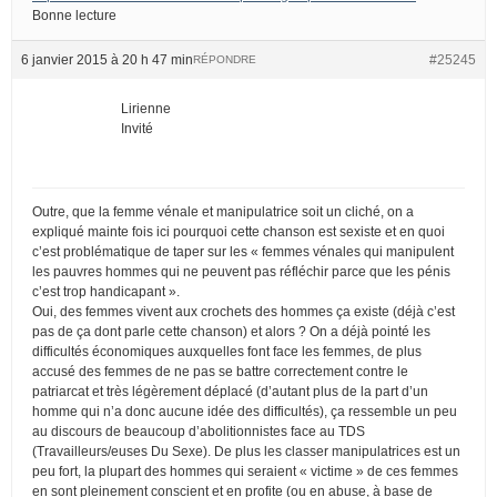
Bonne lecture
6 janvier 2015 à 20 h 47 min
#25245
RÉPONDRE
Lirienne
Invité
Outre, que la femme vénale et manipulatrice soit un cliché, on a
expliqué mainte fois ici pourquoi cette chanson est sexiste et en quoi
c’est problématique de taper sur les « femmes vénales qui manipulent
les pauvres hommes qui ne peuvent pas réfléchir parce que les pénis
c’est trop handicapant ».
Oui, des femmes vivent aux crochets des hommes ça existe (déjà c’est
pas de ça dont parle cette chanson) et alors ? On a déjà pointé les
difficultés économiques auxquelles font face les femmes, de plus
accusé des femmes de ne pas se battre correctement contre le
patriarcat et très légèrement déplacé (d’autant plus de la part d’un
homme qui n’a donc aucune idée des difficultés), ça ressemble un peu
au discours de beaucoup d’abolitionnistes face au TDS
(Travailleurs/euses Du Sexe). De plus les classer manipulatrices est un
peu fort, la plupart des hommes qui seraient « victime » de ces femmes
en sont pleinement conscient et en profite (ou en abuse, à base de