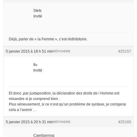
Sfefs
Invité
Déjà, parler de « la Femme », c’est rédhibitoire.
5 janvier 2015 à 18 h 51 min
#25157
RÉPONDRE
flo
Invité
Et donc ,par juxtaposition, la déclaration des droits de l Homme est
misandre si je comprend bien .
Plus sérieusement, si ce n’est qu’un problème de syntaxe, je corrigerai
cela a l’avenir …
5 janvier 2015 à 20 h 31 min
#25165
RÉPONDRE
Caerbannog