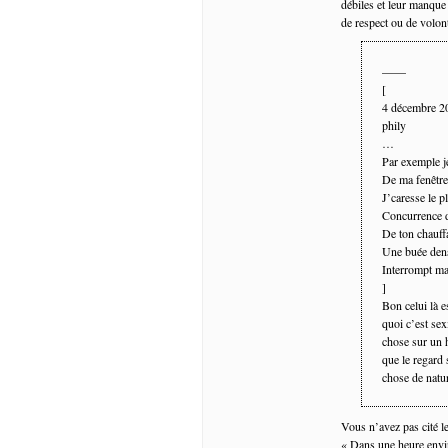
débiles et leur manque
de respect ou de volont
——
[
4 décembre 
phily
…
Par exemple j
De ma fenêtre
J’caresse le p
Concurrence 
De ton chauff
Une buée den
Interrompt ma
]
Bon celui là e
quoi c’est sex
chose sur un h
que le regard 
chose de natur
Vous n’avez pas cité l
« Dans une heure envir