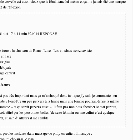
 de cervelle est aussi vieux que le féminisme lui-même et ça n’a jamais été une marque
é de réflexion.
2014 at 17 h 11 min #24014 RÉPONSE
e trouve la chanson de Renan Luce , Les voisines assez sexiste:
 en face
lexiglas
déloyale
age central
se
 transe
st pas très important mais ça m’a choqué donc tant que j’y suis je commente : en
iste ? Peut-être un peu pervers à la limite mais une femme pourrait écrire la même
omme – et ça serait pervers aussi -. Il faut pas non plus chercher le mal partout,
soit attiré par les personnes belles (de sexe féminin ou masculin) c’est quelque
el, et sain d’ailleurs il me semble.
es paroles incluses dans message de phily en entier, il manque :
on, tu choisiras le jean