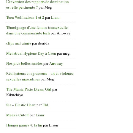
L’inversion des rapports de domination
est-elle pertinente ?
par
Meg
Teen Wolf, saison 1 et 2
par
Liam
Témoignage d'une femme transexuelle
dans une communauté tech
par
Arroway
clips mal-aimés
par
derrida
Menstrual Hygiene Day à Caen
par
meg
Nos plus belles années
par
Arroway
Réalisateurs et agresseurs – art et violence
sexuelles masculines
par
Meg
The Manic Pixie Dream Girl
par
Kikuchiyo
Sia – Elastic Heart
par
Eld
Meek's Cutoff
par
Liam
Hunger games 4: la fin
par
Lison