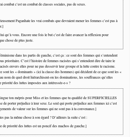
rai combat c’est un combat de classes sociales, pas de sexes.
ieusement Paganhate les vrai combats que devraient mener les femmes c’est pas à
r.]
 lui qu’à vous. Encore une fois le but c’est de faire avancer la réflexion pour
que chose de plus juste.
 féminisme dans les partis de gauche, c’est ça : ce sont des femmes qui s’entendent
as prioritaire. C’est l’histoire de femmes racisées qui s’entendent dire de taire le
isés envers elles pour ne pas desservir leur groupe et la lutte contre le racisme.
ce sont les « dominants » (ici la classe des hommes) qui décident de ce que sont les «
au nom de quel droit hiérarchisent-on les dominations, les souffrances qu’elles
e priorité des luttes imposées aux intéressée-e-s ?
dingue ton mépris pour Miss et les femmes que tu qualifié de SUPERFICIELLES
se de porter préjudice à leur sexe. Le seul qui porte préjudice aux femmes ici c’est
ugements de valeur sur les femmes qui ne sont pas à ta convenance.]
tes pas la même chose à son égard ? D’ailleurs la suite c’est :
e de priorité des luttes est un poncif des machos de gauche.]