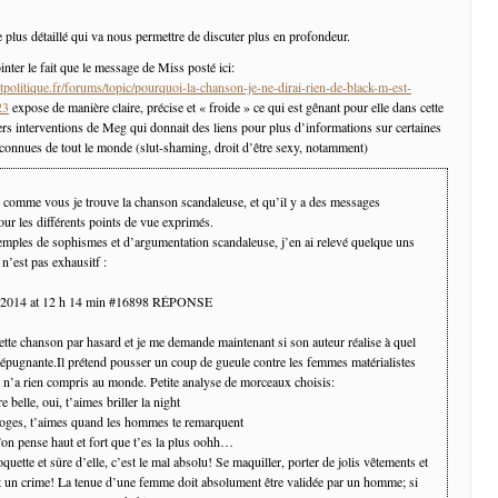
plus détaillé qui va nous permettre de discuter plus en profondeur.
nter le fait que le message de Miss posté ici:
politique.fr/forums/topic/pourquoi-la-chanson-je-ne-dirai-rien-de-black-m-est-
23
expose de manière claire, précise et « froide » ce qui est gênant pour elle dans cette
ers interventions de Meg qui donnait des liens pour plus d’informations sur certaines
connues de tout le monde (slut-shaming, droit d’être sexy, notamment)
e comme vous je trouve la chanson scandaleuse, et qu’il y a des messages
our les différents points de vue exprimés.
mples de sophismes et d’argumentation scandaleuse, j’en ai relevé quelque uns
 n’est pas exhausitf :
 2014 at 12 h 14 min #16898 RÉPONSE
ette chanson par hasard et je me demande maintenant si son auteur réalise à quel
 répugnante.Il prétend pousser un coup de gueule contre les femmes matérialistes
il n’a rien compris au monde. Petite analyse de morceaux choisis:
e belle, oui, t’aimes briller la night
loges, t’aimes quand les hommes te remarquent
’on pense haut et fort que t’es la plus oohh…
ette et sûre d’elle, c’est le mal absolu! Se maquiller, porter de jolis vêtements et
st un crime! La tenue d’une femme doit absolument être validée par un homme; si