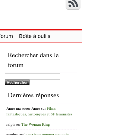
Forum
Boîte à outils
Rechercher dans le
forum
Dernières réponses
Anne ma soeur Anne
sur
Films
fantastiques, historiques et SF féministes
ralph
sur
The Woman King
exodus
sur
le sexisme comme strategie