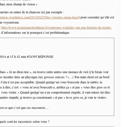
r dans mon champ de vision »
es paroles en entier de la chanson (ici par exemple :
gemusic.wordpress.com/2012/02/25/les-voisines-renan-luce/
) pour constater qu’elle est
au voyeurisme.
 :
http://www.lecinemaestpolitique.fr/someones-watching-me-une-histoire-de-points-
 d’informations sur le pourquoi c’est problématique.
 2014 at 15 h 42 min #24395 RÉPONSE
ans « Je ne dirai rien », on trouve entre autres une menace de viol (j’te ferais voir
des insultes liées au physique (tes grosses cuisses ? (…) Ton mini short est au bord
). Cela n’est pas acceptable. Quand quelqu’un vous bouscule dans le métro, la
e à dire, c’est: « vous m’avez bousculé-e, arrêtez ça » et pas « vous êtes gros-se et
s vous violer. » Quand quelqu’un a un comportement stupide, il vaut mieux lui dire:
anière stupide, je trouve ça consternant » et pas « tu es gros-se, je vais te violer«
st-ce que c’est que ces raccourcis…
uels sont les raccourcis selon vous ?