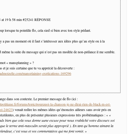
15 at 19 h 58 min #25241 RÉPONSE
p lorsque tu pointille flo, cela sied si bien avec ton style pédant.
’y a pas un moment où il faut s’intéresser aux idées plus qu’au style ou à la
d même la suite du message qui n’est pas un modèle de non-pédance il me semble.
 mot « mansplanning » ?
s et je suis certaine que tu va apprécié la découverte :
admoizelle.com/mansplaining-explications-169296
hange dans son contexte. Le premier message de flo (ici :
politique.fr/forums/topic/pourquoi-la-chanson-je-ne-dirai-rien-de-black-m-est-
ost-24623
) venait redire les mêmes idées qu’énoncées ailleurs sans avoir pris en
écédentes, en plus de présenter plusieurs expressions très problématiques : «
«
ds bien que cela vous donne uune excuse pour nous rrabâché votre discours soi
n que le terme anti-masculin serait plus approprié ). En tant qu’homme aimant la
lendeur, c’est vous et vos commentaires qui me font vomir.
»