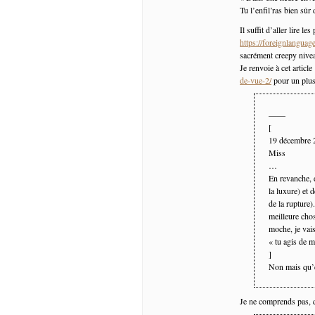
Tu l’enfil’ras bien sû
Il suffit d’aller lire l
https://foreignlangua
sacrément creepy nive
Je renvoie à cet article
de-vue-2/
pour un plus
——
[
19 décembre
Miss
…
En revanche, d
la luxure) et 
de la rupture
meilleure chos
moche, je vai
« tu agis de m
]
Non mais qu’e
Je ne comprends pas, q