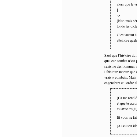
alors que le v
]
->
[Non mais sér
toi de les dicte
C’est autant à
atteindre quel
Sauf que l’histoire du
que leur combat n’est p
sexisme des hommes rac
L’histoire montre que 
vrais » combats. Mais 
engendrent et l’ordre d
[Ca me rend 
et que tu accu
toi avec tes j
Et vous ne fai
[Aussi ton idé