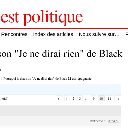
est politique
Rencontres
Index des articles
Nous suivre sur…
on "Je ne dirai rien" de Black
.
s
›
Pourquoi la chanson "Je ne dirai rien" de Black M est répugnante.
 total)
←
1
2
3
…
9
10
11
→
#26478
RÉPONDRE