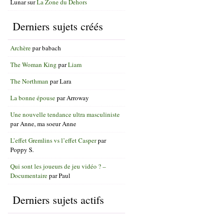
Lunar
sur
La Zone du Dehors
Derniers sujets créés
Archère
par
babach
The Woman King
par
Liam
The Northman
par
Lara
La bonne épouse
par
Arroway
Une nouvelle tendance ultra masculiniste
par
Anne, ma soeur Anne
L’effet Gremlins vs l’effet Casper
par
Poppy S.
Qui sont les joueurs de jeu vidéo ? –
Documentaire
par
Paul
Derniers sujets actifs