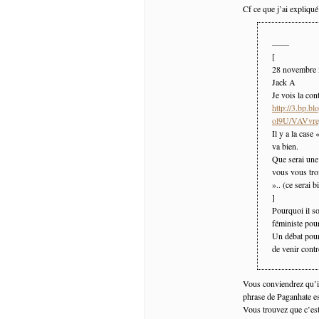
Cf ce que j’ai expliqué
——
[
28 novembre
Jack A
Je vois la con
http://3.bp.b
ol9U/VAVvr
Il y a la case
va bien.
Que serai une
vous vous trom
».. (ce serai b
]
Pourquoi il so
féministe pour
Un débat pour 
de venir contr
Vous conviendrez qu’il
phrase de Paganhate e
Vous trouvez que c’est