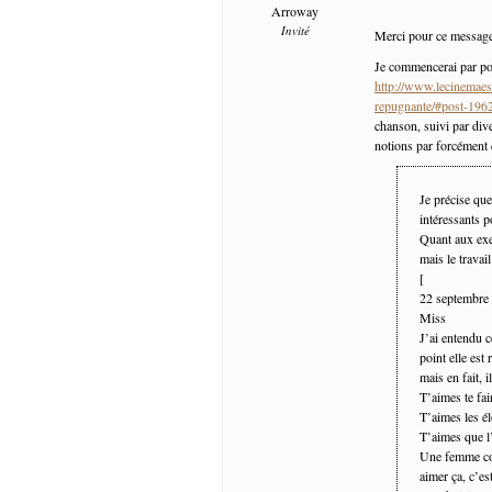
Arroway
Invité
Merci pour ce message 
Je commencerai par poi
http://www.lecinemaest
repugnante/#post-196
chanson, suivi par div
notions par forcément 
Je précise qu
intéressants p
Quant aux exe
mais le travail
[
22 septembre
Miss
J’ai entendu c
point elle est
mais en fait, 
T’aimes te fair
T’aimes les é
T’aimes que l
Une femme coqu
aimer ça, c’e