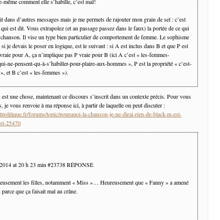
lle-même comment elle s’habille, c’est mal!
it dans d’autres messages mais je me permets de rajouter mon grain de sel : c’est
 qui est dit. Vous extrapolez (et au passage passez dans le faux) la portée de ce qui
la chanson. Il vise un type bien particulier de comportement de femme. Le sophisme
i, si je devais le poser en logique, est le suivant : si A est inclus dans B et que P est
 vraie pour A, ça n’implique pas P vraie pour B (ici A c’est « les-femmes-
qui-ne-pensent-qu-à-s’habiller-pour-plaire-aux-hommes », P est la propriété « c’est-
», et B c’est « les-femmes »).
 est une chose, maintenant ce discours s’inscrit dans un contexte précis. Pour vous
, je vous renvoie à ma réponse ici, à partir de laquelle on peut discuter :
politique.fr/forums/topic/pourquoi-la-chanson-je-ne-dirai-rien-de-black-m-est-
ost-25470
 2014 at 20 h 23 min #23738 RÉPONSE
ieusement les filles, notamment « Miss »… Heureusement que « Fanny » a amené
n parce que ça faisait mal au crâne.