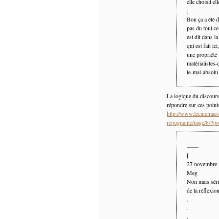
elle choisit e
]
Bon ça a été d
pas du tout ce
est dit dans 
qui est fait ic
une propriété
matérialistes-
le-mal-absolu 
La logique du discours
répondre sur ces points
http://www.lecinemaest
repugnante/page/8/#p
——
[
27 novembre
Meg
Non mais sér
de la réflexio
.
.
.