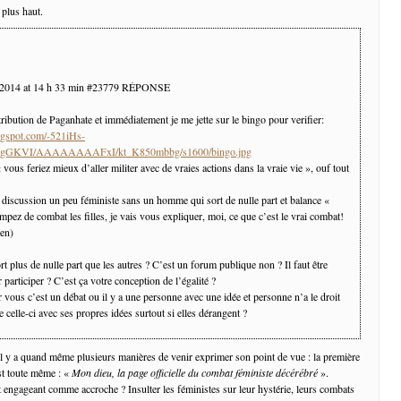
 plus haut.
 2014 at 14 h 33 min #23779 RÉPONSE
tribution de Paganhate et immédiatement je me jette sur le bingo pour verifier:
logspot.com/-521iHs-
egGKVI/AAAAAAAAFxI/kt_K850mbbg/s1600/bingo.jpg
 « vous feriez mieux d’aller militer avec de vraies actions dans la vraie vie », ouf tout
 discussion un peu féministe sans un homme qui sort de nulle part et balance «
pez de combat les filles, je vais vous expliquer, moi, ce que c’est le vrai combat!
ien)
rt plus de nulle part que les autres ? C’est un forum publique non ? Il faut être
 participer ? C’est ça votre conception de l’égalité ?
vous c’est un débat ou il y a une personne avec une idée et personne n’a le droit
e celle-ci avec ses propres idées surtout si elles dérangent ?
 y a quand même plusieurs manières de venir exprimer son point de vue : la première
st toute même : «
Mon dieu, la page officielle du combat féministe décérébré
».
 engageant comme accroche ? Insulter les féministes sur leur hystérie, leurs combats