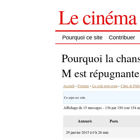
Le cinéma 
Pourquoi ce site
Contribuer
Pourquoi la chans
M est répugnante
Accueil
›
Forums
›
Le coin pop-corn
›
Clips & Pub
Ce sujet est vide.
Affichage de 15 messages - 136 par 150 (sur 154 au
Auteur/e
Posts
29 janvier 2015 à 0 h 26 min