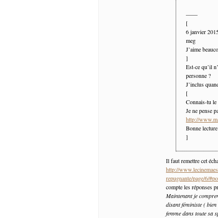
——
[
6 janvier 20
meg
J’aime beaucou
]
Est-ce qu’il n
personne ?
J’inclus quan
[
Connais-tu le
Je ne pense pa
http://www.m
Bonne lecture
]
Il faut remettre cet éc
http://www.lecinemaest
repugnante/page/6/#p
compte les réponses pr
Maintenant je compren
disant féministe ( bie
femme dans toute sa sp