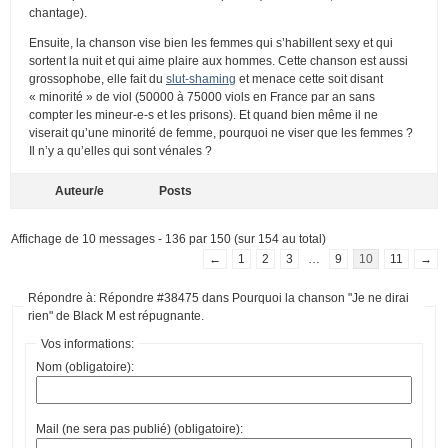
chantage).
Ensuite, la chanson vise bien les femmes qui s’habillent sexy et qui
sortent la nuit et qui aime plaire aux hommes. Cette chanson est aussi
grossophobe, elle fait du
slut-shaming
et menace cette soit disant
« minorité » de viol (50000 à 75000 viols en France par an sans
compter les mineur-e-s et les prisons). Et quand bien même il ne
viserait qu’une minorité de femme, pourquoi ne viser que les femmes ?
Il n’y a qu’elles qui sont vénales ?
Auteur/e
Posts
Affichage de 10 messages - 136 par 150 (sur 154 au total)
←
1
2
3
…
9
10
11
→
Répondre à: Répondre #38475 dans Pourquoi la chanson "Je ne dirai
rien" de Black M est répugnante.
Vos informations:
Nom (obligatoire):
Mail (ne sera pas publié) (obligatoire):