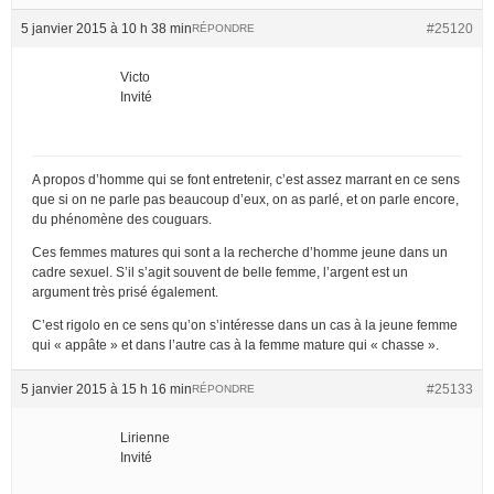
5 janvier 2015 à 10 h 38 min
#25120
RÉPONDRE
Victo
Invité
A propos d’homme qui se font entretenir, c’est assez marrant en ce sens
que si on ne parle pas beaucoup d’eux, on as parlé, et on parle encore,
du phénomène des couguars.
Ces femmes matures qui sont a la recherche d’homme jeune dans un
cadre sexuel. S’il s’agit souvent de belle femme, l’argent est un
argument très prisé également.
C’est rigolo en ce sens qu’on s’intéresse dans un cas à la jeune femme
qui « appâte » et dans l’autre cas à la femme mature qui « chasse ».
5 janvier 2015 à 15 h 16 min
#25133
RÉPONDRE
Lirienne
Invité