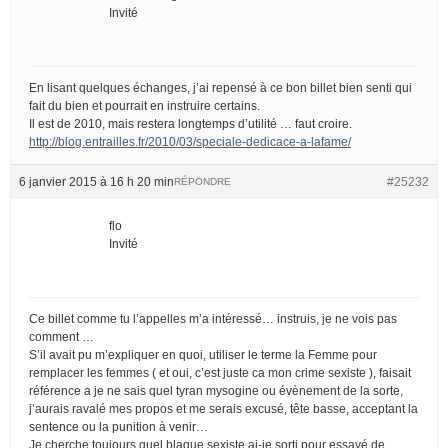
Invité
En lisant quelques échanges, j’ai repensé à ce bon billet bien senti qui
fait du bien et pourrait en instruire certains.
Il est de 2010, mais restera longtemps d’utilité … faut croire.
http://blog.entrailles.fr/2010/03/speciale-dedicace-a-lafame/
6 janvier 2015 à 16 h 20 min
#25232
RÉPONDRE
flo
Invité
Ce billet comme tu l’appelles m’a intéressé… instruis, je ne vois pas
comment …
S’il avait pu m’expliquer en quoi, utiliser le terme la Femme pour
remplacer les femmes ( et oui, c’est juste ca mon crime sexiste ), faisait
référence a je ne sais quel tyran mysogine ou évènement de la sorte,
j’aurais ravalé mes propos et me serais excusé, tête basse, acceptant la
sentence ou la punition à venir…
Je cherche toujours quel blague sexiste ai-je sorti pour essayé de