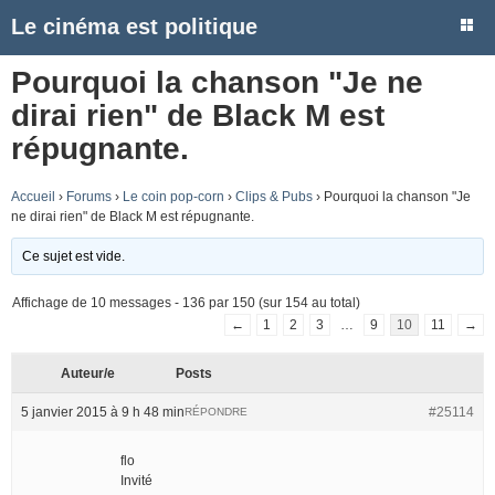
Le cinéma est politique
Pourquoi la chanson "Je ne
dirai rien" de Black M est
répugnante.
Accueil
›
Forums
›
Le coin pop-corn
›
Clips & Pubs
›
Pourquoi la chanson "Je
ne dirai rien" de Black M est répugnante.
Ce sujet est vide.
Affichage de 10 messages - 136 par 150 (sur 154 au total)
←
1
2
3
…
9
10
11
→
Auteur/e
Posts
5 janvier 2015 à 9 h 48 min
#25114
RÉPONDRE
flo
Invité