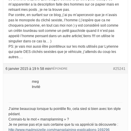
m’apparenter a la description faite des hommes sur ce papier mais en
relisant mes posts , je ne la trouve pas.
Par contre, en surfant sur ce blog, j’ai pu m’apercevoir que je n’avais
pas le monopole du cliché sexiste, l’homme ( j’espère que ca ne
choquera personne, en tout cas moi non ) y est considéré soit comme
un crétin lourdeau soit comme un petit gauchiste quand il n’est pas
appelé l’homme pensant dans un autre article( tiens !!!! on utilise le
singulier dans ce cas la… )
PS: je vais moi aussi être pointilleux sur les mots utilisés par Lyrienne
qui parle DES clichés sexistes que je véhicule, j’attends du coup les
autres….
6 janvier 2015 à 19 h 58 min
#25241
RÉPONDRE
meg
Invité
J’aime beaucoup lorsque tu pointille flo, cela sied si bien avec ton style
pédant.
Connais-tu le mot « mansplanning » ?
Je ne pense pas et je suis certaine que tu va apprécié la découverte :
http://www.madmoizelle.com/mansplaining-explications-169296