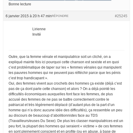
Bonne lecture
6 janvier 2015 à 20 h 47 min
#25245
RÉPONDRE
Lirienne
Invité
Outre, que la femme vénale et manipulatrice soit un cliché, on a
expliqué mainte fois ici pourquoi cette chanson est sexiste et en quoi
c’est problématique de taper sur les « femmes vénales qui manipulent
les pauvres hommes qui ne peuvent pas réfléchir parce que les pénis
c’est trop handicapant ».
Oui, des femmes vivent aux crochets des hommes ça existe (déjà c’est
pas de ça dont parle cette chanson) et alors ? On a déjà pointé les
difficultés économiques auxquelles font face les femmes, de plus
accusé des femmes de ne pas se battre correctement contre le
patriarcat et très légèrement déplacé (d’autant plus de la part d’un
homme qui n’a donc aucune idée des difficultés), ça ressemble un peu
au discours de beaucoup d’abolitionnistes face au TDS
(Travailleurs/euses Du Sexe). De plus les classer manipulatrices est un
peu fort, la plupart des hommes qui seraient « victime » de ces femmes
en sont pleinement conscient et en profite (ou en abuse, à base de