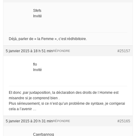
Sfefs
Invité
Déjà, parler de « la Femme », c’est rédhibitoire.
5 janvier 2015 à 18 h 51 min
#25157
RÉPONDRE
flo
Invité
Et donc ,par juxtaposition, la déclaration des droits de l Homme est
misandre si je comprend bien .
Plus sérieusement, si ce n’est qu’un problème de syntaxe, je corrigerai
cela a l’avenir …
5 janvier 2015 à 20 h 31 min
#25165
RÉPONDRE
Caerbannog