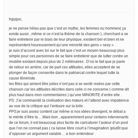
hgygyu,
je ne pense hélas pas que c’est un mythe, les femmes ou hommes( ça
existe aussi , même si ce n’est la thème de la chanson ), cherchant a se
faire entretenir par le biais de leur physique, existent bel et bien et ne
représentent heureusement qu’une minorité des gens « sexy » .
je suis d’accord avec toi sur le fait que c’est un moyen beaucoup plus
simple pour ces personnes de se faire entretenir que de lutter contre un
modèle existant depuis plus de 2 millénaires . D’où le fait que je parle
de retour en arrière, car de part ces attitudes, elles acceptent de se
plonger de façon consentie dans le patriarcat contre lequel lutte la
cause féministe .
les filles qui aiment être jolies n’ont pas à se sentir visées par cette
chanson car les attitudes décrites dans celle ci ne concerne ( comme dit
plus haut dans mon commentaires ) qu’une MINORITE d’entre elle .
PS: J’ai commandé la civilisation des mœurs et l’attend avec impatience
au vue de la critique qui l’entoure sur la toile .
PPS:je suis assez content car même si nos idées divergent, le débat a
le mérite d’être la …Mais bon , apparemment pour certains intervenants
de ce forum, il est beaucoup plus facile de caricaturer l’auteur d’un post
que l’on ne connait pas ( ca laisse libre court a l’imagination )plutôt que
d’opposer un argument valable… a bon entendeur .