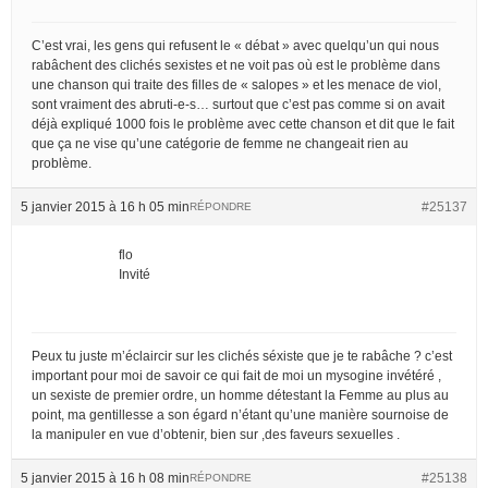
C’est vrai, les gens qui refusent le « débat » avec quelqu’un qui nous
rabâchent des clichés sexistes et ne voit pas où est le problème dans
une chanson qui traite des filles de « salopes » et les menace de viol,
sont vraiment des abruti-e-s… surtout que c’est pas comme si on avait
déjà expliqué 1000 fois le problème avec cette chanson et dit que le fait
que ça ne vise qu’une catégorie de femme ne changeait rien au
problème.
5 janvier 2015 à 16 h 05 min
#25137
RÉPONDRE
flo
Invité
Peux tu juste m’éclaircir sur les clichés séxiste que je te rabâche ? c’est
important pour moi de savoir ce qui fait de moi un mysogine invétéré ,
un sexiste de premier ordre, un homme détestant la Femme au plus au
point, ma gentillesse a son égard n’étant qu’une manière sournoise de
la manipuler en vue d’obtenir, bien sur ,des faveurs sexuelles .
5 janvier 2015 à 16 h 08 min
#25138
RÉPONDRE