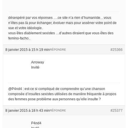
désespéré par vos réponses ….ce site n’a rien d’humaniste…vous
n’êtes pas là pour échanger, évoluer mais pour asséner votre point de
vue et votre idéologie.
vous êtes diablement sexistes …d’autres diraient que vous êtes des
femino-facho..
8 janvier 2015 à 15 h 19 min
#25366
RÉPONDRE
Arroway
Invité
@P4nd4 : est-ce si compliqué de comprendre qu’une chanson
composée d’insultes sexistes utilisées de manière fréquente à propos
des femmes pose problème aux personnes qu’elle insulte ?
8 janvier 2015 à 18 h 43 min
#25377
RÉPONDRE
P4nd4