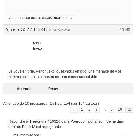
voila c’est ce que je disais oparu merci
9 janvier 2015 à 11 h 01 min
#25445
RÉPONDRE
Miss
Invité
Je vous en prie, P4nd4, expliquez-nous en quoi une menace de viol
comme celle de la chanson est une chose acceptable.
Auteur/e
Posts
Affichage de 10 messages - 151 par 154 (sur 154 au total)
←
1
2
3
…
9
10
11
Répondre à: Répondre #19320 dans Pourquoi la chanson "Je ne dirai
rien" de Black M est répugnante.
Vos informations: