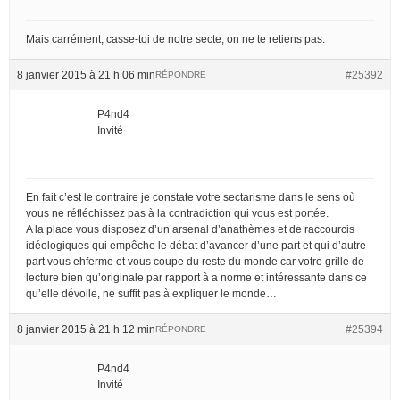
Mais carrément, casse-toi de notre secte, on ne te retiens pas.
8 janvier 2015 à 21 h 06 min
#25392
RÉPONDRE
P4nd4
Invité
En fait c’est le contraire je constate votre sectarisme dans le sens où
vous ne réfléchissez pas à la contradiction qui vous est portée.
A la place vous disposez d’un arsenal d’anathèmes et de raccourcis
idéologiques qui empêche le débat d’avancer d’une part et qui d’autre
part vous ehferme et vous coupe du reste du monde car votre grille de
lecture bien qu’originale par rapport à a norme et intéressante dans ce
qu’elle dévoile, ne suffit pas à expliquer le monde…
8 janvier 2015 à 21 h 12 min
#25394
RÉPONDRE
P4nd4
Invité