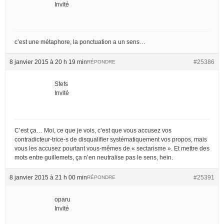
Invité
c’est une métaphore, la ponctuation a un sens…
8 janvier 2015 à 20 h 19 min
#25386
RÉPONDRE
Sfefs
Invité
C’est ça… Moi, ce que je vois, c’est que vous accusez vos
contradicteur-trice-s de disqualifier systématiquement vos propos, mais
vous les accusez pourtant vous-mêmes de « sectarisme ». Et mettre des
mots entre guillemets, ça n’en neutralise pas le sens, hein.
8 janvier 2015 à 21 h 00 min
#25391
RÉPONDRE
oparu
Invité