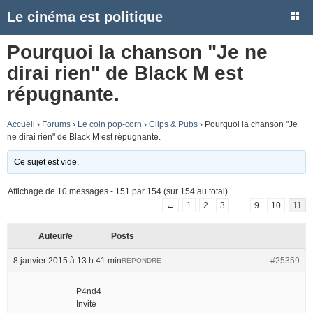
Le cinéma est politique
Pourquoi la chanson "Je ne
dirai rien" de Black M est
répugnante.
Accueil
›
Forums
›
Le coin pop-corn
›
Clips & Pubs
›
Pourquoi la chanson "Je
ne dirai rien" de Black M est répugnante.
Ce sujet est vide.
Affichage de 10 messages - 151 par 154 (sur 154 au total)
←
1
2
3
…
9
10
11
Auteur/e
Posts
8 janvier 2015 à 13 h 41 min
#25359
RÉPONDRE
P4nd4
Invité