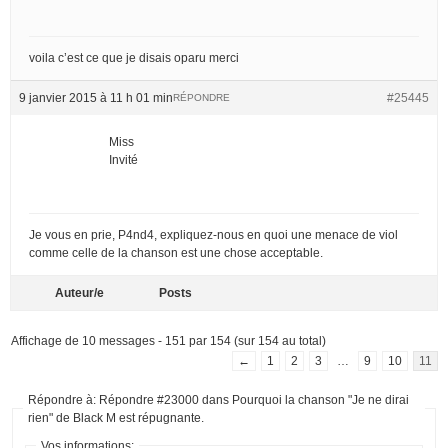
voila c’est ce que je disais oparu merci
9 janvier 2015 à 11 h 01 min
#25445
RÉPONDRE
Miss
Invité
Je vous en prie, P4nd4, expliquez-nous en quoi une menace de viol
comme celle de la chanson est une chose acceptable.
Auteur/e
Posts
Affichage de 10 messages - 151 par 154 (sur 154 au total)
←
1
2
3
…
9
10
11
Répondre à: Répondre #23000 dans Pourquoi la chanson "Je ne dirai
rien" de Black M est répugnante.
Vos informations: