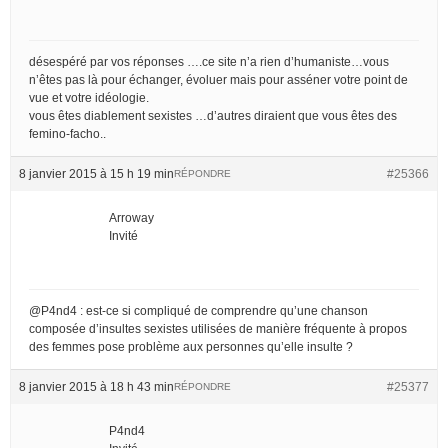
désespéré par vos réponses ….ce site n’a rien d’humaniste…vous
n’êtes pas là pour échanger, évoluer mais pour asséner votre point de
vue et votre idéologie.
vous êtes diablement sexistes …d’autres diraient que vous êtes des
femino-facho..
8 janvier 2015 à 15 h 19 min
#25366
RÉPONDRE
Arroway
Invité
@P4nd4 : est-ce si compliqué de comprendre qu’une chanson
composée d’insultes sexistes utilisées de manière fréquente à propos
des femmes pose problème aux personnes qu’elle insulte ?
8 janvier 2015 à 18 h 43 min
#25377
RÉPONDRE
P4nd4