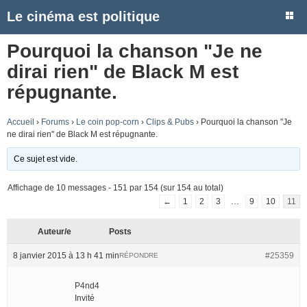
Le cinéma est politique
Pourquoi la chanson "Je ne
dirai rien" de Black M est
répugnante.
Accueil
›
Forums
›
Le coin pop-corn
›
Clips & Pubs
›
Pourquoi la chanson "Je
ne dirai rien" de Black M est répugnante.
Ce sujet est vide.
Affichage de 10 messages - 151 par 154 (sur 154 au total)
←
1
2
3
…
9
10
11
Auteur/e
Posts
8 janvier 2015 à 13 h 41 min
#25359
RÉPONDRE
P4nd4
Invité