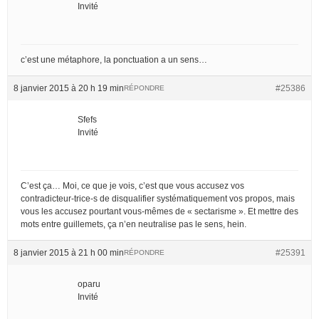
Invité
c’est une métaphore, la ponctuation a un sens…
8 janvier 2015 à 20 h 19 min
#25386
RÉPONDRE
Sfefs
Invité
C’est ça… Moi, ce que je vois, c’est que vous accusez vos
contradicteur-trice-s de disqualifier systématiquement vos propos, mais
vous les accusez pourtant vous-mêmes de « sectarisme ». Et mettre des
mots entre guillemets, ça n’en neutralise pas le sens, hein.
8 janvier 2015 à 21 h 00 min
#25391
RÉPONDRE
oparu
Invité