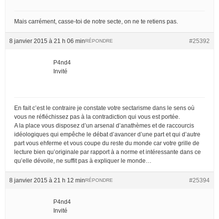
Mais carrément, casse-toi de notre secte, on ne te retiens pas.
8 janvier 2015 à 21 h 06 min
#25392
RÉPONDRE
P4nd4
Invité
En fait c’est le contraire je constate votre sectarisme dans le sens où
vous ne réfléchissez pas à la contradiction qui vous est portée.
A la place vous disposez d’un arsenal d’anathèmes et de raccourcis
idéologiques qui empêche le débat d’avancer d’une part et qui d’autre
part vous ehferme et vous coupe du reste du monde car votre grille de
lecture bien qu’originale par rapport à a norme et intéressante dans ce
qu’elle dévoile, ne suffit pas à expliquer le monde…
8 janvier 2015 à 21 h 12 min
#25394
RÉPONDRE
P4nd4
Invité