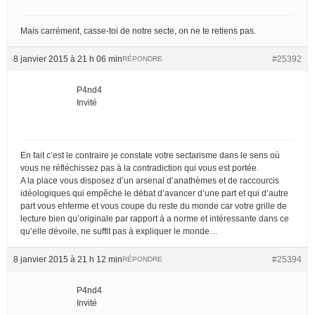
Mais carrément, casse-toi de notre secte, on ne te retiens pas.
8 janvier 2015 à 21 h 06 min
#25392
RÉPONDRE
P4nd4
Invité
En fait c’est le contraire je constate votre sectarisme dans le sens où
vous ne réfléchissez pas à la contradiction qui vous est portée.
A la place vous disposez d’un arsenal d’anathèmes et de raccourcis
idéologiques qui empêche le débat d’avancer d’une part et qui d’autre
part vous ehferme et vous coupe du reste du monde car votre grille de
lecture bien qu’originale par rapport à a norme et intéressante dans ce
qu’elle dévoile, ne suffit pas à expliquer le monde…
8 janvier 2015 à 21 h 12 min
#25394
RÉPONDRE
P4nd4
Invité