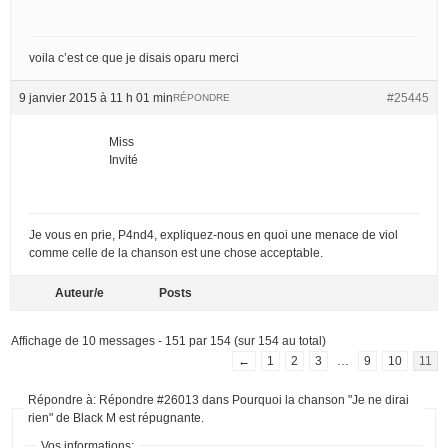
voila c’est ce que je disais oparu merci
9 janvier 2015 à 11 h 01 min
#25445
RÉPONDRE
Miss
Invité
Je vous en prie, P4nd4, expliquez-nous en quoi une menace de viol
comme celle de la chanson est une chose acceptable.
Auteur/e
Posts
Affichage de 10 messages - 151 par 154 (sur 154 au total)
←
1
2
3
…
9
10
11
Répondre à: Répondre #26013 dans Pourquoi la chanson "Je ne dirai
rien" de Black M est répugnante.
Vos informations: