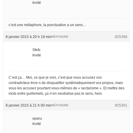
Invité
c’est une métaphore, la ponctuation a un sens…
8 janvier 2015 à 20 h 19 min
#25386
RÉPONDRE
Sfefs
Invité
C’est ça… Moi, ce que je vois, c’est que vous accusez vos
contradicteur-trice-s de disqualifier systématiquement vos propos, mais
vous les accusez pourtant vous-mêmes de « sectarisme ». Et mettre des
mots entre guillemets, ça n’en neutralise pas le sens, hein.
8 janvier 2015 à 21 h 00 min
#25391
RÉPONDRE
oparu
Invité