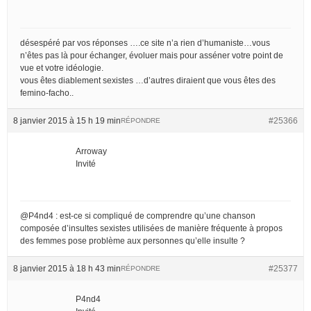
désespéré par vos réponses ….ce site n’a rien d’humaniste…vous
n’êtes pas là pour échanger, évoluer mais pour asséner votre point de
vue et votre idéologie.
vous êtes diablement sexistes …d’autres diraient que vous êtes des
femino-facho..
8 janvier 2015 à 15 h 19 min
#25366
RÉPONDRE
Arroway
Invité
@P4nd4 : est-ce si compliqué de comprendre qu’une chanson
composée d’insultes sexistes utilisées de manière fréquente à propos
des femmes pose problème aux personnes qu’elle insulte ?
8 janvier 2015 à 18 h 43 min
#25377
RÉPONDRE
P4nd4