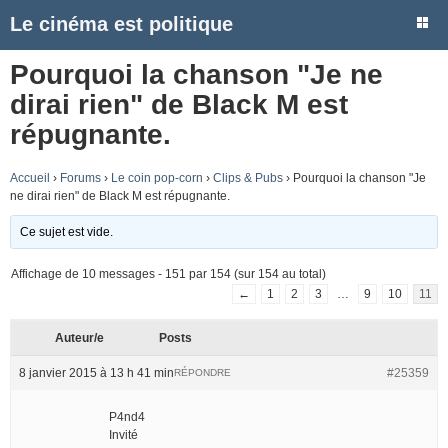
Le cinéma est politique
Pourquoi la chanson "Je ne
dirai rien" de Black M est
répugnante.
Accueil
›
Forums
›
Le coin pop-corn
›
Clips & Pubs
›
Pourquoi la chanson "Je
ne dirai rien" de Black M est répugnante.
Ce sujet est vide.
Affichage de 10 messages - 151 par 154 (sur 154 au total)
←
1
2
3
…
9
10
11
Auteur/e
Posts
8 janvier 2015 à 13 h 41 min
#25359
RÉPONDRE
P4nd4
Invité