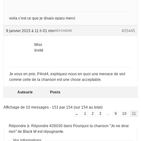
voila c’est ce que je disais oparu merci
9 janvier 2015 à 11 h 01 min
#25445
RÉPONDRE
Miss
Invité
Je vous en prie, P4nd4, expliquez-nous en quoi une menace de viol
comme celle de la chanson est une chose acceptable.
Auteur/e
Posts
Affichage de 10 messages - 151 par 154 (sur 154 au total)
←
1
2
3
…
9
10
11
Répondre à: Répondre #26030 dans Pourquoi la chanson "Je ne dirai
rien" de Black M est répugnante.
Vos informations: