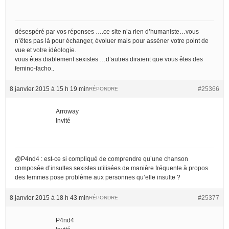
désespéré par vos réponses ….ce site n’a rien d’humaniste…vous
n’êtes pas là pour échanger, évoluer mais pour asséner votre point de
vue et votre idéologie.
vous êtes diablement sexistes …d’autres diraient que vous êtes des
femino-facho..
8 janvier 2015 à 15 h 19 min
#25366
RÉPONDRE
Arroway
Invité
@P4nd4 : est-ce si compliqué de comprendre qu’une chanson
composée d’insultes sexistes utilisées de manière fréquente à propos
des femmes pose problème aux personnes qu’elle insulte ?
8 janvier 2015 à 18 h 43 min
#25377
RÉPONDRE
P4nd4