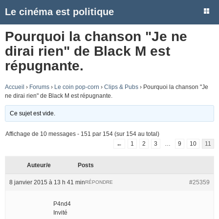
Le cinéma est politique
Pourquoi la chanson "Je ne
dirai rien" de Black M est
répugnante.
Accueil
›
Forums
›
Le coin pop-corn
›
Clips & Pubs
›
Pourquoi la chanson "Je
ne dirai rien" de Black M est répugnante.
Ce sujet est vide.
Affichage de 10 messages - 151 par 154 (sur 154 au total)
←
1
2
3
…
9
10
11
Auteur/e
Posts
8 janvier 2015 à 13 h 41 min
#25359
RÉPONDRE
P4nd4
Invité