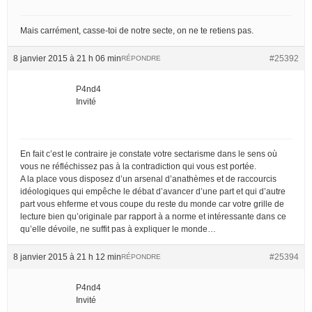
Mais carrément, casse-toi de notre secte, on ne te retiens pas.
8 janvier 2015 à 21 h 06 min
#25392
RÉPONDRE
P4nd4
Invité
En fait c’est le contraire je constate votre sectarisme dans le sens où
vous ne réfléchissez pas à la contradiction qui vous est portée.
A la place vous disposez d’un arsenal d’anathèmes et de raccourcis
idéologiques qui empêche le débat d’avancer d’une part et qui d’autre
part vous ehferme et vous coupe du reste du monde car votre grille de
lecture bien qu’originale par rapport à a norme et intéressante dans ce
qu’elle dévoile, ne suffit pas à expliquer le monde…
8 janvier 2015 à 21 h 12 min
#25394
RÉPONDRE
P4nd4
Invité