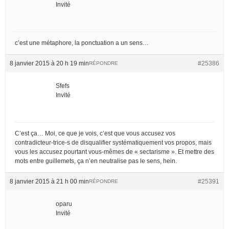
Invité
c’est une métaphore, la ponctuation a un sens…
8 janvier 2015 à 20 h 19 min
#25386
RÉPONDRE
Sfefs
Invité
C’est ça… Moi, ce que je vois, c’est que vous accusez vos
contradicteur-trice-s de disqualifier systématiquement vos propos, mais
vous les accusez pourtant vous-mêmes de « sectarisme ». Et mettre des
mots entre guillemets, ça n’en neutralise pas le sens, hein.
8 janvier 2015 à 21 h 00 min
#25391
RÉPONDRE
oparu
Invité