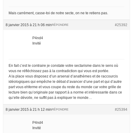
Mais carrément, casse-toi de notre secte, on ne te retiens pas.
8 janvier 2015 à 21 h 06 min
#25392
RÉPONDRE
P4nd4
Invité
En fait c’est le contraire je constate votre sectarisme dans le sens où
vous ne réfléchissez pas à la contradiction qui vous est portée.
A la place vous disposez d’un arsenal d’anathèmes et de raccourcis
idéologiques qui empêche le débat d’avancer d’une part et qui d’autre
part vous ehferme et vous coupe du reste du monde car votre grille de
lecture bien qu’originale par rapport à a norme et intéressante dans ce
qu’elle dévoile, ne suffit pas à expliquer le monde…
8 janvier 2015 à 21 h 12 min
#25394
RÉPONDRE
P4nd4
Invité