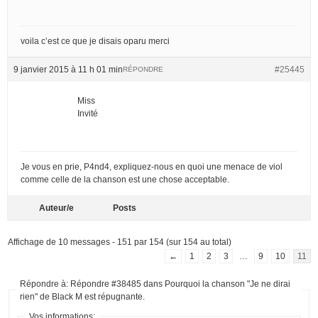
voila c’est ce que je disais oparu merci
9 janvier 2015 à 11 h 01 min
#25445
RÉPONDRE
Miss
Invité
Je vous en prie, P4nd4, expliquez-nous en quoi une menace de viol
comme celle de la chanson est une chose acceptable.
Auteur/e
Posts
Affichage de 10 messages - 151 par 154 (sur 154 au total)
←
1
2
3
…
9
10
11
Répondre à: Répondre #38485 dans Pourquoi la chanson "Je ne dirai
rien" de Black M est répugnante.
Vos informations: