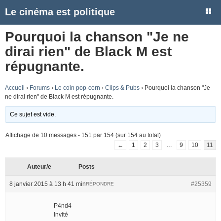
Le cinéma est politique
Pourquoi la chanson "Je ne
dirai rien" de Black M est
répugnante.
Accueil
›
Forums
›
Le coin pop-corn
›
Clips & Pubs
›
Pourquoi la chanson "Je
ne dirai rien" de Black M est répugnante.
Ce sujet est vide.
Affichage de 10 messages - 151 par 154 (sur 154 au total)
←
1
2
3
…
9
10
11
Auteur/e
Posts
8 janvier 2015 à 13 h 41 min
#25359
RÉPONDRE
P4nd4
Invité