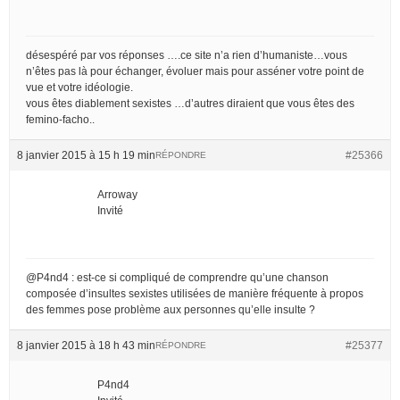
désespéré par vos réponses ….ce site n’a rien d’humaniste…vous
n’êtes pas là pour échanger, évoluer mais pour asséner votre point de
vue et votre idéologie.
vous êtes diablement sexistes …d’autres diraient que vous êtes des
femino-facho..
8 janvier 2015 à 15 h 19 min
#25366
RÉPONDRE
Arroway
Invité
@P4nd4 : est-ce si compliqué de comprendre qu’une chanson
composée d’insultes sexistes utilisées de manière fréquente à propos
des femmes pose problème aux personnes qu’elle insulte ?
8 janvier 2015 à 18 h 43 min
#25377
RÉPONDRE
P4nd4