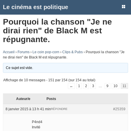
Le cinéma est politique
Pourquoi la chanson "Je ne
dirai rien" de Black M est
répugnante.
Accueil
›
Forums
›
Le coin pop-corn
›
Clips & Pubs
›
Pourquoi la chanson "Je
ne dirai rien" de Black M est répugnante.
Ce sujet est vide.
Affichage de 10 messages - 151 par 154 (sur 154 au total)
←
1
2
3
…
9
10
11
Auteur/e
Posts
8 janvier 2015 à 13 h 41 min
#25359
RÉPONDRE
P4nd4
Invité