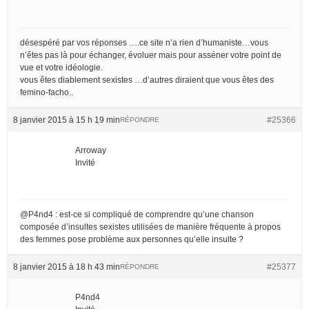
désespéré par vos réponses ….ce site n’a rien d’humaniste…vous
n’êtes pas là pour échanger, évoluer mais pour asséner votre point de
vue et votre idéologie.
vous êtes diablement sexistes …d’autres diraient que vous êtes des
femino-facho..
8 janvier 2015 à 15 h 19 min
#25366
RÉPONDRE
Arroway
Invité
@P4nd4 : est-ce si compliqué de comprendre qu’une chanson
composée d’insultes sexistes utilisées de manière fréquente à propos
des femmes pose problème aux personnes qu’elle insulte ?
8 janvier 2015 à 18 h 43 min
#25377
RÉPONDRE
P4nd4