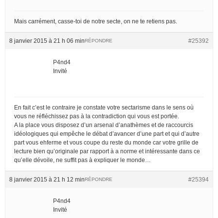
Mais carrément, casse-toi de notre secte, on ne te retiens pas.
8 janvier 2015 à 21 h 06 min
#25392
RÉPONDRE
P4nd4
Invité
En fait c’est le contraire je constate votre sectarisme dans le sens où
vous ne réfléchissez pas à la contradiction qui vous est portée.
A la place vous disposez d’un arsenal d’anathèmes et de raccourcis
idéologiques qui empêche le débat d’avancer d’une part et qui d’autre
part vous ehferme et vous coupe du reste du monde car votre grille de
lecture bien qu’originale par rapport à a norme et intéressante dans ce
qu’elle dévoile, ne suffit pas à expliquer le monde…
8 janvier 2015 à 21 h 12 min
#25394
RÉPONDRE
P4nd4
Invité