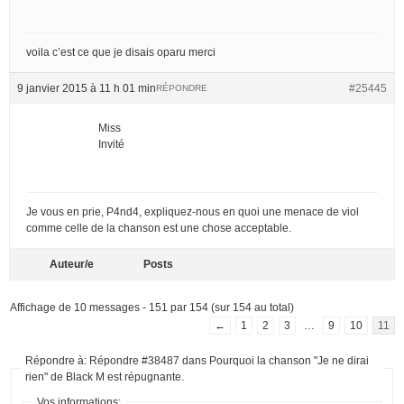
voila c’est ce que je disais oparu merci
9 janvier 2015 à 11 h 01 min
#25445
RÉPONDRE
Miss
Invité
Je vous en prie, P4nd4, expliquez-nous en quoi une menace de viol
comme celle de la chanson est une chose acceptable.
Auteur/e
Posts
Affichage de 10 messages - 151 par 154 (sur 154 au total)
←
1
2
3
…
9
10
11
Répondre à: Répondre #38487 dans Pourquoi la chanson "Je ne dirai
rien" de Black M est répugnante.
Vos informations: