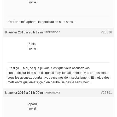
Invité
c’est une métaphore, la ponctuation a un sens…
8 janvier 2015 à 20 h 19 min
#25386
RÉPONDRE
Sfefs
Invité
C’est ça… Moi, ce que je vois, c’est que vous accusez vos
contradicteur-trice-s de disqualifier systématiquement vos propos, mais
vous les accusez pourtant vous-mêmes de « sectarisme ». Et mettre des
mots entre guillemets, ça n’en neutralise pas le sens, hein.
8 janvier 2015 à 21 h 00 min
#25391
RÉPONDRE
oparu
Invité