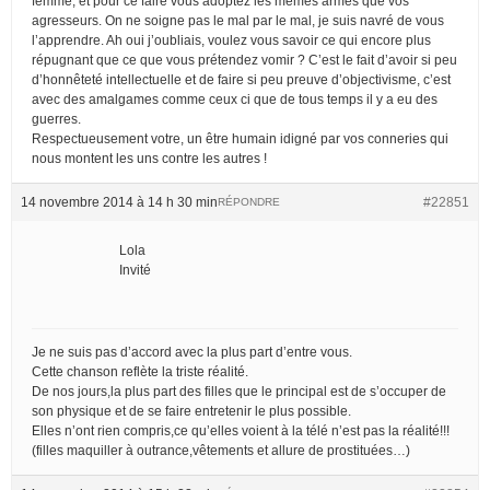
femme, et pour ce faire vous adoptez les mêmes armes que vos
agresseurs. On ne soigne pas le mal par le mal, je suis navré de vous
l’apprendre. Ah oui j’oubliais, voulez vous savoir ce qui encore plus
répugnant que ce que vous prétendez vomir ? C’est le fait d’avoir si peu
d’honnêteté intellectuelle et de faire si peu preuve d’objectivisme, c’est
avec des amalgames comme ceux ci que de tous temps il y a eu des
guerres.
Respectueusement votre, un être humain idigné par vos conneries qui
nous montent les uns contre les autres !
14 novembre 2014 à 14 h 30 min
#22851
RÉPONDRE
Lola
Invité
Je ne suis pas d’accord avec la plus part d’entre vous.
Cette chanson reflète la triste réalité.
De nos jours,la plus part des filles que le principal est de s’occuper de
son physique et de se faire entretenir le plus possible.
Elles n’ont rien compris,ce qu’elles voient à la télé n’est pas la réalité!!!
(filles maquiller à outrance,vêtements et allure de prostituées…)