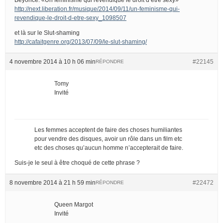
http://next.liberation.fr/musique/2014/09/11/un-feminisme-qui-
revendique-le-droit-d-etre-sexy_1098507
et là sur le Slut-shaming
http://cafaitgenre.org/2013/07/09/le-slut-shaming/
4 novembre 2014 à 10 h 06 min
#22145
RÉPONDRE
Tomy
Invité
Les femmes acceptent de faire des choses humiliantes
pour vendre des disques, avoir un rôle dans un film etc
etc des choses qu’aucun homme n’accepterait de faire.
Suis-je le seul à être choqué de cette phrase ?
8 novembre 2014 à 21 h 59 min
#22472
RÉPONDRE
Queen Margot
Invité