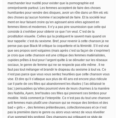
marchander leur nudité pour exister que la pornographie est
omniprésente partout. Les femmes acceptent de faire des choses
humiliantes pour vendre des disques, avoir un rôle dans un film etc etc
des choses qu’aucun homme n’accepterait de faire. Et la société leur
ment en leur faisant croire qu’en agissant ainsi elles agissent en
femmes libres et modernes. Il n’y a pas pire soumission que celle qui
consiste à s’exhiber pour obtenir ce que l’on veut. C’est de la
prostitution visuelle. Celles qui la pratiquent le savent mais quand on
leur rappelle: c’est du sexisme. Bref, pour revenir à cette chanson je ne
pense pas que Black M critique la coquetterie et la féminité. S’il est vrai
que ses propos sont vulgaires (mais après c’est sa façon de s’exprimer)
je crois que cette chanson est une critique des femmes matérialistes,
cupides prêtes à tout pour l’argent quitte à se dénuder sur les réseaux
sociaux, le genre de femme qui ne se respecte pas elle même . Il ne
faut pas tout mélanger et brandir le drapeau du sexisme à tout va. Ce
n’est pas parce que vous vous sentez heurtées que cette chanson vous
vise. Et dire qu’il s’attaque aux plus de 40 ans est encore plus ridicule
car il parle de ces filles qui abandonnent les études ( t’as délaissé le
bac ) persuadées qu’elles pourront vivre de leurs charmes à la manière
des Nabilla, Ayem, bref toutes ces filles qui prennent ces bimbos pour
modèle. Voilà comment je l’interprète. Ce n’est pas du tout une chanson
anti femmes mais plutôt une chanson qui se moque des bimbos et des
bad « girls « , des femmes prétentieuses, collectionneuses et ce n’est
pas la première dans le genre ou alors vous venez de vous réveiller
d’un sommeil très profond. Des chansons qui critiquent ce style de