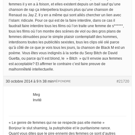
femmes il y en a à foison, et elles existent depuis un bail sauf qu’une
chanson de rap ça interpellera toujours plus qu’une chanson de
Renaud ou Jay Z. Il y en a même qui sont allés chercher un lien avec
l’islam: ridicule. Pour ce qui est de la faire interdire, dans ce cas il
faudrait faire interdire tous les films où l’on traite une femme de s******,
tous les films où l’on montre des scènes de viol ou des gros plans de
femmes dénudées pour le simple plaisir contemplatif des hommes,
interdisons toutes les publicités sexistes, tous les clips olé olé parce
qu’à côté de ce que je vois tous les jours, la chanson de Black M est un
poème. Vous êtes vous indignés à la sortie du Sexy Bitch de David
Guetta, ou parce qu’il est blond, le » Bitch » qu’il envoie aux femmes
est acceptable? Et affirmer le contraire c’est faire preuve de
malhonnêteté intellectuelle.
30 octobre 2014 à 9 h 38 min
#21720
RÉPONDRE
Meg
Invité
« Le genre de femmes qui ne se respecte pas elle meme »
Bonjour le slut shaming, la putophobie et le puritanisme rance.
Quant vous dites que le pire ennemi des femmes ce sont d’autres