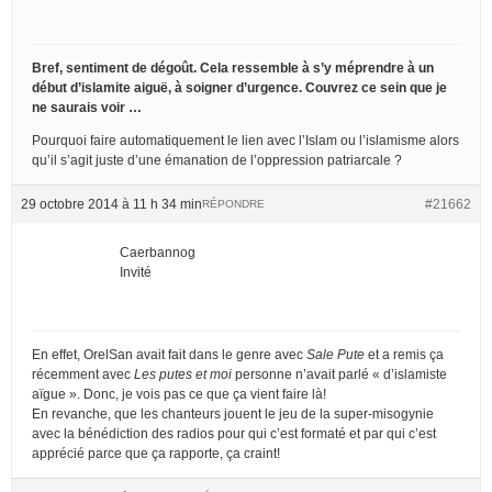
Bref, sentiment de dégoût. Cela ressemble à s’y méprendre à un
début d’islamite aiguë, à soigner d’urgence. Couvrez ce sein que je
ne saurais voir …
Pourquoi faire automatiquement le lien avec l’Islam ou l’islamisme alors
qu’il s’agit juste d’une émanation de l’oppression patriarcale ?
29 octobre 2014 à 11 h 34 min
#21662
RÉPONDRE
Caerbannog
Invité
En effet, OrelSan avait fait dans le genre avec
Sale Pute
et a remis ça
récemment avec
Les putes et moi
personne n’avait parlé « d’islamiste
aïgue ». Donc, je vois pas ce que ça vient faire là!
En revanche, que les chanteurs jouent le jeu de la super-misogynie
avec la bénédiction des radios pour qui c’est formaté et par qui c’est
apprécié parce que ça rapporte, ça craint!