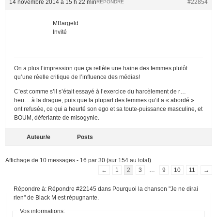
14 novembre 2014 à 15 h 22 min
#22854
RÉPONDRE
MBargeld
Invité
On a plus l’impression que ça reflète une haine des femmes plutôt
qu’une réelle critique de l’influence des médias!
C’est comme s’il s’était essayé à l’exercice du harcèlement de r…
heu… à la drague, puis que la plupart des femmes qu’il a « abordé »
ont refusée, ce qui a heurté son ego et sa toute-puissance masculine, et
BOUM, déferlante de misogynie.
Auteur/e
Posts
Affichage de 10 messages - 16 par 30 (sur 154 au total)
←
1
2
3
…
9
10
11
→
Répondre à: Répondre #22145 dans Pourquoi la chanson "Je ne dirai
rien" de Black M est répugnante.
Vos informations: