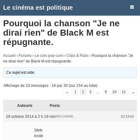
Le cinéma est politique
Pourquoi la chanson "Je ne
dirai rien" de Black M est
répugnante.
Accueil
›
Forums
›
Le coin pop-corn
›
Clips & Pubs
›
Pourquoi la chanson "Je
ne dirai rien" de Black M est répugnante.
Ce sujet est vide.
Affichage de 10 messages - 16 par 30 (sur 154 au total)
←
1
2
3
…
9
10
11
→
Auteur/e
Posts
29 octobre 2014 à 2 h 19 min
#21640
RÉPONDRE
Sfefs
Invité