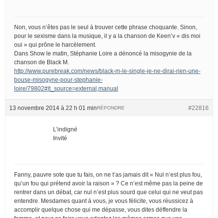
Non, vous n’êtes pas le seul à trouver cette phrase choquante. Sinon,
pour le sexisme dans la musique, il y a la chanson de Keen’v « dis moi
oui » qui prône le harcèlement.
Dans Show le matin, Stéphanie Loire a dénoncé la misogynie de la
chanson de Black M.
http://www.purebreak.com/news/black-m-le-single-je-ne-dirai-rien-une-
bouse-misogyne-pour-stephanie-
loire/79802#lt_source=external,manual
13 novembre 2014 à 22 h 01 min
#22816
RÉPONDRE
L’indigné
Invité
Fanny, pauvre sote que tu fais, on ne t’as jamais dit « Nul n’est plus fou,
qu’un fou qui prétend avoir la raison » ? Ce n’est même pas la peine de
rentrer dans un débat, car nul n’est plus sourd que celui qui ne veut pas
entendre. Mesdames quant à vous, je vous félicite, vous réussicez à
accomplir quelque chose qui me dépasse, vous dites déffendre la