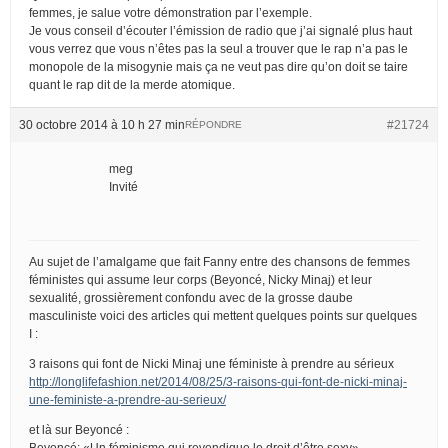
femmes, je salue votre démonstration par l’exemple.
Je vous conseil d’écouter l’émission de radio que j’ai signalé plus haut
vous verrez que vous n’êtes pas la seul a trouver que le rap n’a pas le
monopole de la misogynie mais ça ne veut pas dire qu’on doit se taire
quant le rap dit de la merde atomique.
30 octobre 2014 à 10 h 27 min
#21724
RÉPONDRE
meg
Invité
Au sujet de l’amalgame que fait Fanny entre des chansons de femmes
féministes qui assume leur corps (Beyoncé, Nicky Minaj) et leur
sexualité, grossièrement confondu avec de la grosse daube
masculiniste voici des articles qui mettent quelques points sur quelques
I :
3 raisons qui font de Nicki Minaj une féministe à prendre au sérieux
http://longlifefashion.net/2014/08/25/3-raisons-qui-font-de-nicki-minaj-
une-feministe-a-prendre-au-serieux/
et là sur Beyoncé :
Beyoncé: «Un féminisme qui revendique le droit d’être sexy»