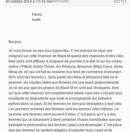
30 octobre 2014 à 7 h 41 min
#21715
RÉPONDRE
Fanny
Invité
Bonjour,
Je vous trouve un peu tous hypocrites. C’est marrant de vous voir
indignés sur cette chanson de Black M quand des chansons et des clips
bien pires sont diffusés à longueur de journée à la télé et sur les ondes
radios ( Pitbull, Robin Thicke, les Rihanna, Beyoncé, Miley Cyrus, Nicky
Minaj etc etc qui ont fait du sexisme leur fond de commerce et pourtant
90% sont des femmes ). Sans parler des films et émissions télé où le
sexisme, les insultes faites aux femmes ont une place prépondérante.
Je ne dis pas que les propos de Black M ne sont pas choquants, bien
sur que cette chanson est complètement débile mais elle n’est pas plus
insultante ou dégradante que toute la pornographie qui pullulent
partout dans ce pays. Et les femmes ne sont pas étrangères à tout cela.
Les premiers ennemis des femmes sont les femmes elles-mêmes. Le
sexisme anti femmes vient souvent d’elles. C’est parce qu’il y a des
femmes qui se rabaissent à faire certaines choses humiliantes que par
exemple le phénomène des femmes objet s’est développé. C’est parce
que des femmes se sentent obligées d’exploiter leurs corps et de