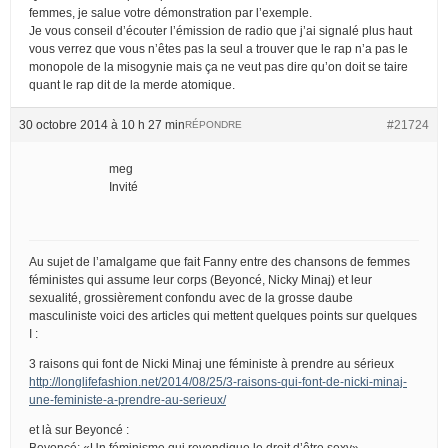
femmes, je salue votre démonstration par l’exemple.
Je vous conseil d’écouter l’émission de radio que j’ai signalé plus haut
vous verrez que vous n’êtes pas la seul a trouver que le rap n’a pas le
monopole de la misogynie mais ça ne veut pas dire qu’on doit se taire
quant le rap dit de la merde atomique.
30 octobre 2014 à 10 h 27 min
#21724
RÉPONDRE
meg
Invité
Au sujet de l’amalgame que fait Fanny entre des chansons de femmes
féministes qui assume leur corps (Beyoncé, Nicky Minaj) et leur
sexualité, grossièrement confondu avec de la grosse daube
masculiniste voici des articles qui mettent quelques points sur quelques
I :
3 raisons qui font de Nicki Minaj une féministe à prendre au sérieux
http://longlifefashion.net/2014/08/25/3-raisons-qui-font-de-nicki-minaj-
une-feministe-a-prendre-au-serieux/
et là sur Beyoncé :
Beyoncé: «Un féminisme qui revendique le droit d’être sexy»