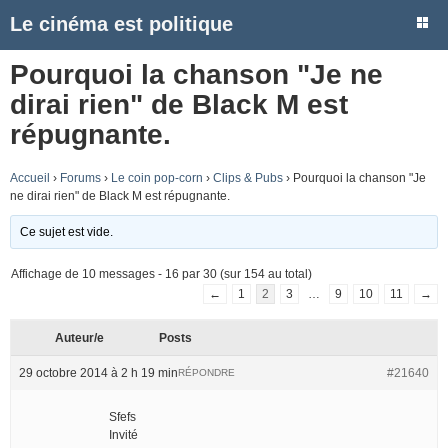
Le cinéma est politique
Pourquoi la chanson "Je ne
dirai rien" de Black M est
répugnante.
Accueil
›
Forums
›
Le coin pop-corn
›
Clips & Pubs
›
Pourquoi la chanson "Je
ne dirai rien" de Black M est répugnante.
Ce sujet est vide.
Affichage de 10 messages - 16 par 30 (sur 154 au total)
←
1
2
3
…
9
10
11
→
Auteur/e
Posts
29 octobre 2014 à 2 h 19 min
#21640
RÉPONDRE
Sfefs
Invité