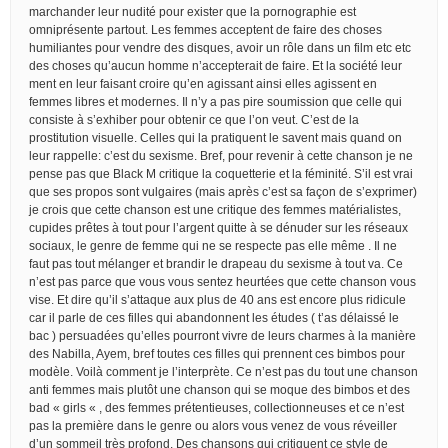
marchander leur nudité pour exister que la pornographie est
omniprésente partout. Les femmes acceptent de faire des choses
humiliantes pour vendre des disques, avoir un rôle dans un film etc etc
des choses qu’aucun homme n’accepterait de faire. Et la société leur
ment en leur faisant croire qu’en agissant ainsi elles agissent en
femmes libres et modernes. Il n’y a pas pire soumission que celle qui
consiste à s’exhiber pour obtenir ce que l’on veut. C’est de la
prostitution visuelle. Celles qui la pratiquent le savent mais quand on
leur rappelle: c’est du sexisme. Bref, pour revenir à cette chanson je ne
pense pas que Black M critique la coquetterie et la féminité. S’il est vrai
que ses propos sont vulgaires (mais après c’est sa façon de s’exprimer)
je crois que cette chanson est une critique des femmes matérialistes,
cupides prêtes à tout pour l’argent quitte à se dénuder sur les réseaux
sociaux, le genre de femme qui ne se respecte pas elle même . Il ne
faut pas tout mélanger et brandir le drapeau du sexisme à tout va. Ce
n’est pas parce que vous vous sentez heurtées que cette chanson vous
vise. Et dire qu’il s’attaque aux plus de 40 ans est encore plus ridicule
car il parle de ces filles qui abandonnent les études ( t’as délaissé le
bac ) persuadées qu’elles pourront vivre de leurs charmes à la manière
des Nabilla, Ayem, bref toutes ces filles qui prennent ces bimbos pour
modèle. Voilà comment je l’interprète. Ce n’est pas du tout une chanson
anti femmes mais plutôt une chanson qui se moque des bimbos et des
bad « girls « , des femmes prétentieuses, collectionneuses et ce n’est
pas la première dans le genre ou alors vous venez de vous réveiller
d’un sommeil très profond. Des chansons qui critiquent ce style de