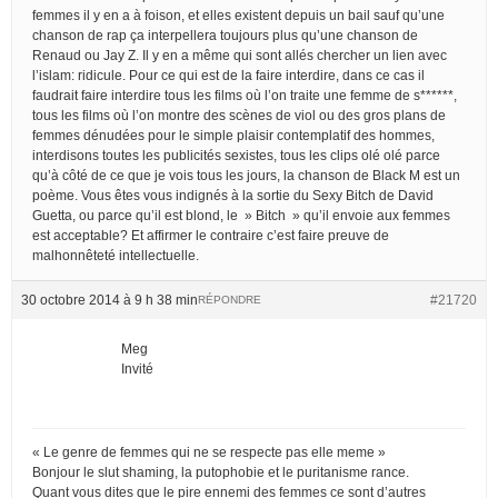
femmes il y en a à foison, et elles existent depuis un bail sauf qu’une
chanson de rap ça interpellera toujours plus qu’une chanson de
Renaud ou Jay Z. Il y en a même qui sont allés chercher un lien avec
l’islam: ridicule. Pour ce qui est de la faire interdire, dans ce cas il
faudrait faire interdire tous les films où l’on traite une femme de s******,
tous les films où l’on montre des scènes de viol ou des gros plans de
femmes dénudées pour le simple plaisir contemplatif des hommes,
interdisons toutes les publicités sexistes, tous les clips olé olé parce
qu’à côté de ce que je vois tous les jours, la chanson de Black M est un
poème. Vous êtes vous indignés à la sortie du Sexy Bitch de David
Guetta, ou parce qu’il est blond, le » Bitch » qu’il envoie aux femmes
est acceptable? Et affirmer le contraire c’est faire preuve de
malhonnêteté intellectuelle.
30 octobre 2014 à 9 h 38 min
#21720
RÉPONDRE
Meg
Invité
« Le genre de femmes qui ne se respecte pas elle meme »
Bonjour le slut shaming, la putophobie et le puritanisme rance.
Quant vous dites que le pire ennemi des femmes ce sont d’autres