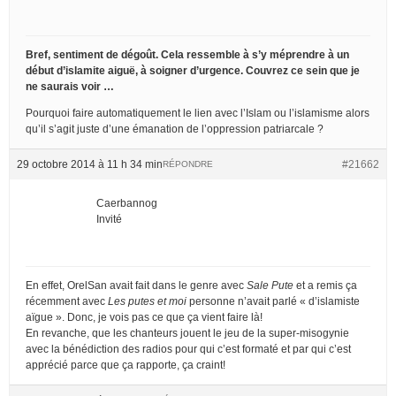
Bref, sentiment de dégoût. Cela ressemble à s’y méprendre à un
début d’islamite aiguë, à soigner d’urgence. Couvrez ce sein que je
ne saurais voir …
Pourquoi faire automatiquement le lien avec l’Islam ou l’islamisme alors
qu’il s’agit juste d’une émanation de l’oppression patriarcale ?
29 octobre 2014 à 11 h 34 min
#21662
RÉPONDRE
Caerbannog
Invité
En effet, OrelSan avait fait dans le genre avec
Sale Pute
et a remis ça
récemment avec
Les putes et moi
personne n’avait parlé « d’islamiste
aïgue ». Donc, je vois pas ce que ça vient faire là!
En revanche, que les chanteurs jouent le jeu de la super-misogynie
avec la bénédiction des radios pour qui c’est formaté et par qui c’est
apprécié parce que ça rapporte, ça craint!