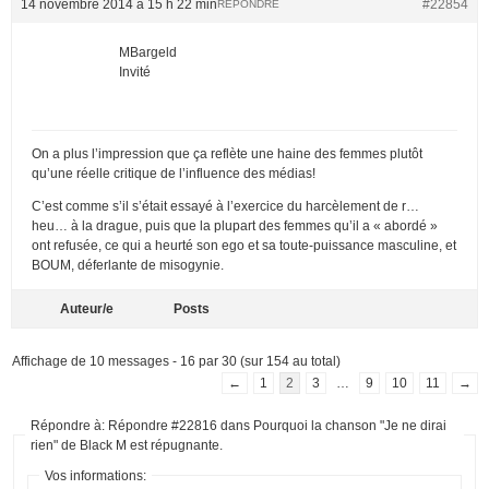
14 novembre 2014 à 15 h 22 min
#22854
RÉPONDRE
MBargeld
Invité
On a plus l’impression que ça reflète une haine des femmes plutôt
qu’une réelle critique de l’influence des médias!
C’est comme s’il s’était essayé à l’exercice du harcèlement de r…
heu… à la drague, puis que la plupart des femmes qu’il a « abordé »
ont refusée, ce qui a heurté son ego et sa toute-puissance masculine, et
BOUM, déferlante de misogynie.
Auteur/e
Posts
Affichage de 10 messages - 16 par 30 (sur 154 au total)
←
1
2
3
…
9
10
11
→
Répondre à: Répondre #22816 dans Pourquoi la chanson "Je ne dirai
rien" de Black M est répugnante.
Vos informations: