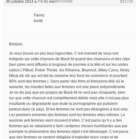
30 octobre 2014 à 7 h 41 min
#21715
RÉPONDRE
Fanny
Invité
Bonjour,
Je vous trouve un peu tous hypocrites. C’est marrant de vous voir
indignés sur cette chanson de Black M quand des chansons et des clips
bien pires sont diffusés à longueur de journée à la télé et sur les ondes
radios ( Pitbull, Robin Thicke, les Rihanna, Beyoncé, Miley Cyrus, Nicky
Minaj etc etc qui ont fait du sexisme leur fond de commerce et pourtant
90% sont des femmes ). Sans parler des films et émissions télé où le
sexisme, les insultes faites aux femmes ont une place prépondérante.
Je ne dis pas que les propos de Black M ne sont pas choquants, bien
sur que cette chanson est complètement débile mais elle n’est pas plus
insultante ou dégradante que toute la pornographie qui pullulent
partout dans ce pays. Et les femmes ne sont pas étrangères à tout cela.
Les premiers ennemis des femmes sont les femmes elles-mêmes. Le
sexisme anti femmes vient souvent d’elles. C’est parce qu’il y a des
femmes qui se rabaissent à faire certaines choses humiliantes que par
exemple le phénomène des femmes objet s’est développé. C’est parce
que des femmes se sentent obligées d’exploiter leurs corps et de