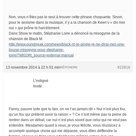
Non, vous n’êtes pas le seul à trouver cette phrase choquante. Sinon,
pour le sexisme dans la musique, il y a la chanson de Keen’v « dis moi
oui » qui prône le harcèlement.
Dans Show le matin, Stéphanie Loire a dénoncé la misogynie de la
chanson de Black M.
http://www.purebreak.com/news/black-m-le-single-je-ne-dirai-rien-une-
bouse-misogyne-pour-stephanie-
loire/79802#lt_source=external,manual
13 novembre 2014 à 22 h 01 min
#22816
RÉPONDRE
L’indigné
Invité
Fanny, pauvre sote que tu fais, on ne t’as jamais dit « Nul n’est plus fou,
qu’un fou qui prétend avoir la raison » ? Ce n’est même pas la peine de
rentrer dans un débat, car nul n’est plus sourd que celui qui ne veut pas
entendre. Mesdames quant à vous, je vous félicite, vous réussicez à
accomplir quelque chose qui me dépasse, vous dites déffendre la