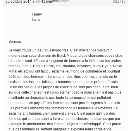
30 octobre 2014 à 7 h 41 min
#21715
RÉPONDRE
Fanny
Invité
Bonjour,
Je vous trouve un peu tous hypocrites. C’est marrant de vous voir
indignés sur cette chanson de Black M quand des chansons et des clips
bien pires sont diffusés à longueur de journée à la télé et sur les ondes
radios ( Pitbull, Robin Thicke, les Rihanna, Beyoncé, Miley Cyrus, Nicky
Minaj etc etc qui ont fait du sexisme leur fond de commerce et pourtant
90% sont des femmes ). Sans parler des films et émissions télé où le
sexisme, les insultes faites aux femmes ont une place prépondérante.
Je ne dis pas que les propos de Black M ne sont pas choquants, bien
sur que cette chanson est complètement débile mais elle n’est pas plus
insultante ou dégradante que toute la pornographie qui pullulent
partout dans ce pays. Et les femmes ne sont pas étrangères à tout cela.
Les premiers ennemis des femmes sont les femmes elles-mêmes. Le
sexisme anti femmes vient souvent d’elles. C’est parce qu’il y a des
femmes qui se rabaissent à faire certaines choses humiliantes que par
exemple le phénomène des femmes objet s’est développé. C’est parce
que des femmes se sentent obligées d’exploiter leurs corps et de