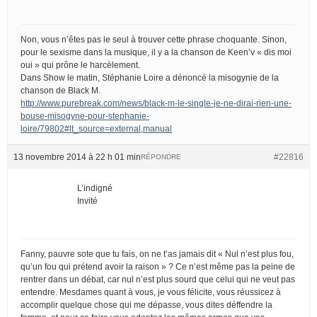
Non, vous n’êtes pas le seul à trouver cette phrase choquante. Sinon,
pour le sexisme dans la musique, il y a la chanson de Keen’v « dis moi
oui » qui prône le harcèlement.
Dans Show le matin, Stéphanie Loire a dénoncé la misogynie de la
chanson de Black M.
http://www.purebreak.com/news/black-m-le-single-je-ne-dirai-rien-une-
bouse-misogyne-pour-stephanie-
loire/79802#lt_source=external,manual
13 novembre 2014 à 22 h 01 min
#22816
RÉPONDRE
L’indigné
Invité
Fanny, pauvre sote que tu fais, on ne t’as jamais dit « Nul n’est plus fou,
qu’un fou qui prétend avoir la raison » ? Ce n’est même pas la peine de
rentrer dans un débat, car nul n’est plus sourd que celui qui ne veut pas
entendre. Mesdames quant à vous, je vous félicite, vous réussicez à
accomplir quelque chose qui me dépasse, vous dites déffendre la