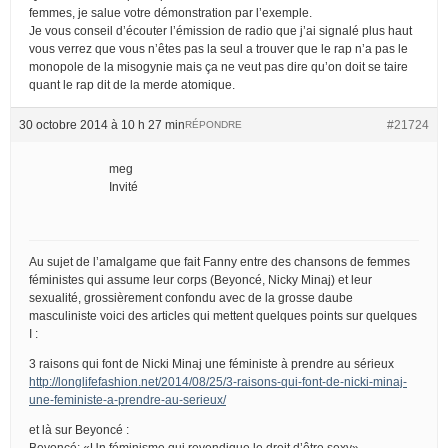
femmes, je salue votre démonstration par l’exemple.
Je vous conseil d’écouter l’émission de radio que j’ai signalé plus haut
vous verrez que vous n’êtes pas la seul a trouver que le rap n’a pas le
monopole de la misogynie mais ça ne veut pas dire qu’on doit se taire
quant le rap dit de la merde atomique.
30 octobre 2014 à 10 h 27 min
#21724
RÉPONDRE
meg
Invité
Au sujet de l’amalgame que fait Fanny entre des chansons de femmes
féministes qui assume leur corps (Beyoncé, Nicky Minaj) et leur
sexualité, grossièrement confondu avec de la grosse daube
masculiniste voici des articles qui mettent quelques points sur quelques
I :
3 raisons qui font de Nicki Minaj une féministe à prendre au sérieux
http://longlifefashion.net/2014/08/25/3-raisons-qui-font-de-nicki-minaj-
une-feministe-a-prendre-au-serieux/
et là sur Beyoncé :
Beyoncé: «Un féminisme qui revendique le droit d’être sexy»