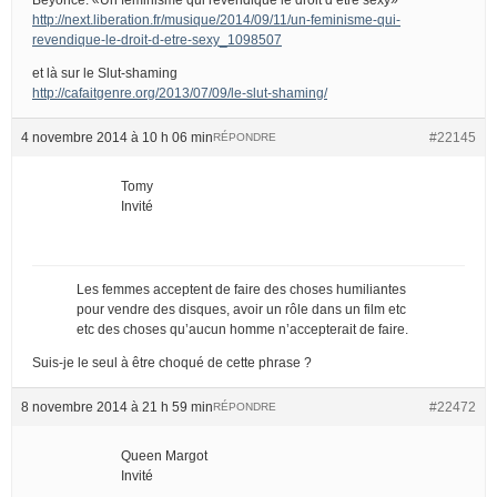
http://next.liberation.fr/musique/2014/09/11/un-feminisme-qui-
revendique-le-droit-d-etre-sexy_1098507
et là sur le Slut-shaming
http://cafaitgenre.org/2013/07/09/le-slut-shaming/
4 novembre 2014 à 10 h 06 min
#22145
RÉPONDRE
Tomy
Invité
Les femmes acceptent de faire des choses humiliantes
pour vendre des disques, avoir un rôle dans un film etc
etc des choses qu’aucun homme n’accepterait de faire.
Suis-je le seul à être choqué de cette phrase ?
8 novembre 2014 à 21 h 59 min
#22472
RÉPONDRE
Queen Margot
Invité