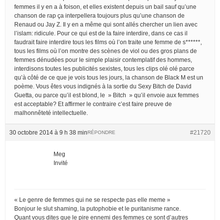
femmes il y en a à foison, et elles existent depuis un bail sauf qu’une
chanson de rap ça interpellera toujours plus qu’une chanson de
Renaud ou Jay Z. Il y en a même qui sont allés chercher un lien avec
l’islam: ridicule. Pour ce qui est de la faire interdire, dans ce cas il
faudrait faire interdire tous les films où l’on traite une femme de s******,
tous les films où l’on montre des scènes de viol ou des gros plans de
femmes dénudées pour le simple plaisir contemplatif des hommes,
interdisons toutes les publicités sexistes, tous les clips olé olé parce
qu’à côté de ce que je vois tous les jours, la chanson de Black M est un
poème. Vous êtes vous indignés à la sortie du Sexy Bitch de David
Guetta, ou parce qu’il est blond, le » Bitch » qu’il envoie aux femmes
est acceptable? Et affirmer le contraire c’est faire preuve de
malhonnêteté intellectuelle.
30 octobre 2014 à 9 h 38 min
#21720
RÉPONDRE
Meg
Invité
« Le genre de femmes qui ne se respecte pas elle meme »
Bonjour le slut shaming, la putophobie et le puritanisme rance.
Quant vous dites que le pire ennemi des femmes ce sont d’autres