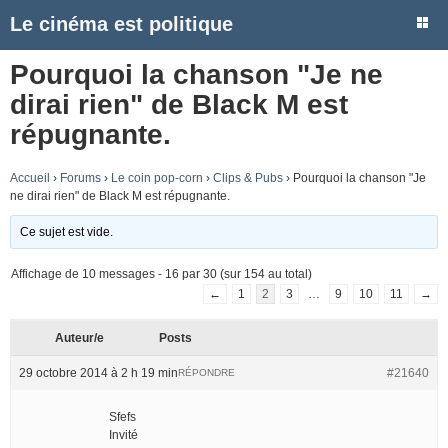
Le cinéma est politique
Pourquoi la chanson "Je ne
dirai rien" de Black M est
répugnante.
Accueil
›
Forums
›
Le coin pop-corn
›
Clips & Pubs
›
Pourquoi la chanson "Je
ne dirai rien" de Black M est répugnante.
Ce sujet est vide.
Affichage de 10 messages - 16 par 30 (sur 154 au total)
←
1
2
3
…
9
10
11
→
Auteur/e
Posts
29 octobre 2014 à 2 h 19 min
#21640
RÉPONDRE
Sfefs
Invité