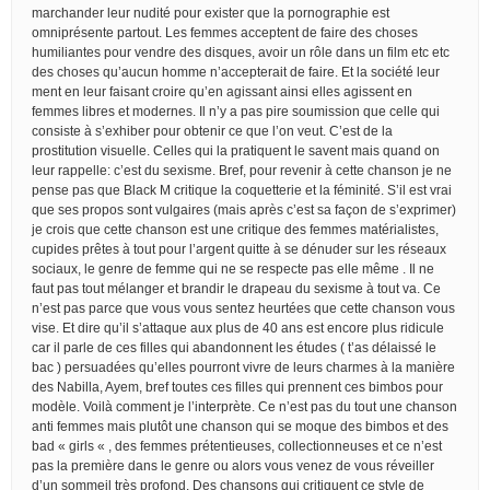
marchander leur nudité pour exister que la pornographie est
omniprésente partout. Les femmes acceptent de faire des choses
humiliantes pour vendre des disques, avoir un rôle dans un film etc etc
des choses qu’aucun homme n’accepterait de faire. Et la société leur
ment en leur faisant croire qu’en agissant ainsi elles agissent en
femmes libres et modernes. Il n’y a pas pire soumission que celle qui
consiste à s’exhiber pour obtenir ce que l’on veut. C’est de la
prostitution visuelle. Celles qui la pratiquent le savent mais quand on
leur rappelle: c’est du sexisme. Bref, pour revenir à cette chanson je ne
pense pas que Black M critique la coquetterie et la féminité. S’il est vrai
que ses propos sont vulgaires (mais après c’est sa façon de s’exprimer)
je crois que cette chanson est une critique des femmes matérialistes,
cupides prêtes à tout pour l’argent quitte à se dénuder sur les réseaux
sociaux, le genre de femme qui ne se respecte pas elle même . Il ne
faut pas tout mélanger et brandir le drapeau du sexisme à tout va. Ce
n’est pas parce que vous vous sentez heurtées que cette chanson vous
vise. Et dire qu’il s’attaque aux plus de 40 ans est encore plus ridicule
car il parle de ces filles qui abandonnent les études ( t’as délaissé le
bac ) persuadées qu’elles pourront vivre de leurs charmes à la manière
des Nabilla, Ayem, bref toutes ces filles qui prennent ces bimbos pour
modèle. Voilà comment je l’interprète. Ce n’est pas du tout une chanson
anti femmes mais plutôt une chanson qui se moque des bimbos et des
bad « girls « , des femmes prétentieuses, collectionneuses et ce n’est
pas la première dans le genre ou alors vous venez de vous réveiller
d’un sommeil très profond. Des chansons qui critiquent ce style de