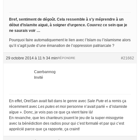
Bref, sentiment de dégoût. Cela ressemble à s’y méprendre à un
début d’islamite aiguë, à soigner d’urgence. Couvrez ce sein que je
ne saurais voir …
Pourquoi faire automatiquement le lien avec l’Islam ou l’islamisme alors
qu’il s’agit juste d’une émanation de l’oppression patriarcale ?
29 octobre 2014 à 11 h 34 min
#21662
RÉPONDRE
Caerbannog
Invité
En effet, OrelSan avait fait dans le genre avec
Sale Pute
et a remis ça
récemment avec
Les putes et moi
personne n’avait parlé « d’islamiste
aïgue ». Donc, je vois pas ce que ça vient faire là!
En revanche, que les chanteurs jouent le jeu de la super-misogynie
avec la bénédiction des radios pour qui c’est formaté et par qui c’est
apprécié parce que ça rapporte, ça craint!