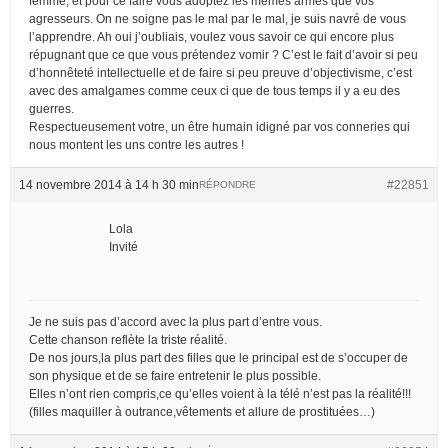
femme, et pour ce faire vous adoptez les mêmes armes que vos
agresseurs. On ne soigne pas le mal par le mal, je suis navré de vous
l’apprendre. Ah oui j’oubliais, voulez vous savoir ce qui encore plus
répugnant que ce que vous prétendez vomir ? C’est le fait d’avoir si peu
d’honnêteté intellectuelle et de faire si peu preuve d’objectivisme, c’est
avec des amalgames comme ceux ci que de tous temps il y a eu des
guerres.
Respectueusement votre, un être humain idigné par vos conneries qui
nous montent les uns contre les autres !
14 novembre 2014 à 14 h 30 min
#22851
RÉPONDRE
Lola
Invité
Je ne suis pas d’accord avec la plus part d’entre vous.
Cette chanson reflète la triste réalité.
De nos jours,la plus part des filles que le principal est de s’occuper de
son physique et de se faire entretenir le plus possible.
Elles n’ont rien compris,ce qu’elles voient à la télé n’est pas la réalité!!!
(filles maquiller à outrance,vêtements et allure de prostituées…)