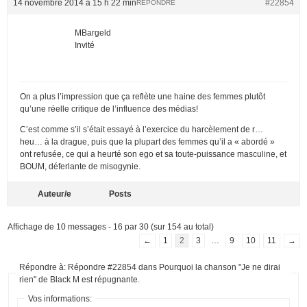
14 novembre 2014 à 15 h 22 min
#22854
RÉPONDRE
MBargeld
Invité
On a plus l’impression que ça reflète une haine des femmes plutôt
qu’une réelle critique de l’influence des médias!
C’est comme s’il s’était essayé à l’exercice du harcèlement de r…
heu… à la drague, puis que la plupart des femmes qu’il a « abordé »
ont refusée, ce qui a heurté son ego et sa toute-puissance masculine, et
BOUM, déferlante de misogynie.
Auteur/e
Posts
Affichage de 10 messages - 16 par 30 (sur 154 au total)
←
1
2
3
…
9
10
11
→
Répondre à: Répondre #22854 dans Pourquoi la chanson "Je ne dirai
rien" de Black M est répugnante.
Vos informations: