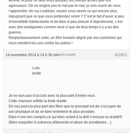
femme, et pour ce faire vous adoptez les mêmes armes que vos
agresseurs. On ne soigne pas le mal par le mal, je suis navré de vous
l’apprendre. Ah oui j’oubliais, voulez vous savoir ce qui encore plus
répugnant que ce que vous prétendez vomir ? C’est le fait d’avoir si peu
d’honnêteté intellectuelle et de faire si peu preuve d’objectivisme, c’est
avec des amalgames comme ceux ci que de tous temps il y a eu des
guerres.
Respectueusement votre, un être humain idigné par vos conneries qui
nous montent les uns contre les autres !
14 novembre 2014 à 14 h 30 min
#22851
RÉPONDRE
Lola
Invité
Je ne suis pas d’accord avec la plus part d’entre vous.
Cette chanson reflète la triste réalité.
De nos jours,la plus part des filles que le principal est de s’occuper de
son physique et de se faire entretenir le plus possible.
Elles n’ont rien compris,ce qu’elles voient à la télé n’est pas la réalité!!!
(filles maquiller à outrance,vêtements et allure de prostituées…)