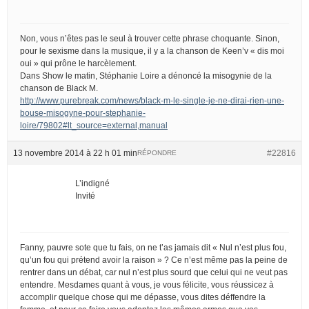
Non, vous n’êtes pas le seul à trouver cette phrase choquante. Sinon,
pour le sexisme dans la musique, il y a la chanson de Keen’v « dis moi
oui » qui prône le harcèlement.
Dans Show le matin, Stéphanie Loire a dénoncé la misogynie de la
chanson de Black M.
http://www.purebreak.com/news/black-m-le-single-je-ne-dirai-rien-une-
bouse-misogyne-pour-stephanie-
loire/79802#lt_source=external,manual
13 novembre 2014 à 22 h 01 min
#22816
RÉPONDRE
L’indigné
Invité
Fanny, pauvre sote que tu fais, on ne t’as jamais dit « Nul n’est plus fou,
qu’un fou qui prétend avoir la raison » ? Ce n’est même pas la peine de
rentrer dans un débat, car nul n’est plus sourd que celui qui ne veut pas
entendre. Mesdames quant à vous, je vous félicite, vous réussicez à
accomplir quelque chose qui me dépasse, vous dites déffendre la