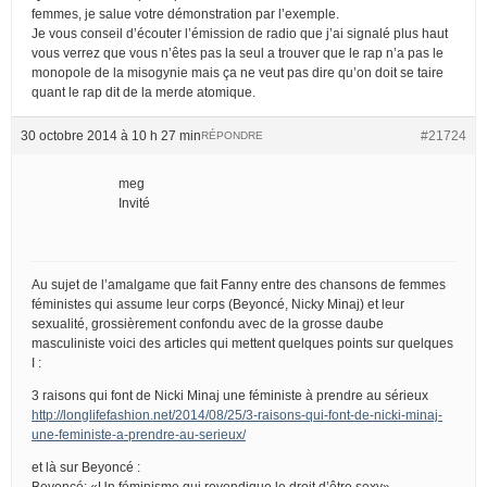
femmes, je salue votre démonstration par l’exemple.
Je vous conseil d’écouter l’émission de radio que j’ai signalé plus haut
vous verrez que vous n’êtes pas la seul a trouver que le rap n’a pas le
monopole de la misogynie mais ça ne veut pas dire qu’on doit se taire
quant le rap dit de la merde atomique.
30 octobre 2014 à 10 h 27 min
#21724
RÉPONDRE
meg
Invité
Au sujet de l’amalgame que fait Fanny entre des chansons de femmes
féministes qui assume leur corps (Beyoncé, Nicky Minaj) et leur
sexualité, grossièrement confondu avec de la grosse daube
masculiniste voici des articles qui mettent quelques points sur quelques
I :
3 raisons qui font de Nicki Minaj une féministe à prendre au sérieux
http://longlifefashion.net/2014/08/25/3-raisons-qui-font-de-nicki-minaj-
une-feministe-a-prendre-au-serieux/
et là sur Beyoncé :
Beyoncé: «Un féminisme qui revendique le droit d’être sexy»