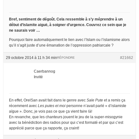
Bref, sentiment de dégoût. Cela ressemble à s’y méprendre à un
début d’islamite aiguë, à soigner d’urgence. Couvrez ce sein que je
ne saurais voir …
Pourquoi faire automatiquement le lien avec l’Islam ou l’islamisme alors
qu’il s’agit juste d’une émanation de l’oppression patriarcale ?
29 octobre 2014 à 11 h 34 min
#21662
RÉPONDRE
Caerbannog
Invité
En effet, OrelSan avait fait dans le genre avec
Sale Pute
et a remis ça
récemment avec
Les putes et moi
personne n’avait parlé « d’islamiste
aïgue ». Donc, je vois pas ce que ça vient faire là!
En revanche, que les chanteurs jouent le jeu de la super-misogynie
avec la bénédiction des radios pour qui c’est formaté et par qui c’est
apprécié parce que ça rapporte, ça craint!