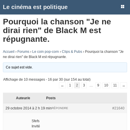
Le cinéma est politique
Pourquoi la chanson "Je ne
dirai rien" de Black M est
répugnante.
Accueil
›
Forums
›
Le coin pop-corn
›
Clips & Pubs
›
Pourquoi la chanson "Je
ne dirai rien" de Black M est répugnante.
Ce sujet est vide.
Affichage de 10 messages - 16 par 30 (sur 154 au total)
←
1
2
3
…
9
10
11
→
Auteur/e
Posts
29 octobre 2014 à 2 h 19 min
#21640
RÉPONDRE
Sfefs
Invité