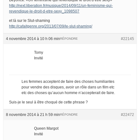
http://next.liberation.fr/musique/2014/09/11/un-feminisme-qui-
revendique-le-droit-d-etre-sexy_1098507
et là sur le Slut-shaming
http://cafaitgenre.org/2013/07/09/le-slut-shaming/
4 novembre 2014 à 10 h 06 min
#22145
RÉPONDRE
Tomy
Invité
Les femmes acceptent de faire des choses humiliantes
pour vendre des disques, avoir un rôle dans un film etc
etc des choses qu’aucun homme n’accepterait de faire.
Suis-je le seul à être choqué de cette phrase ?
8 novembre 2014 à 21 h 59 min
#22472
RÉPONDRE
Queen Margot
Invité