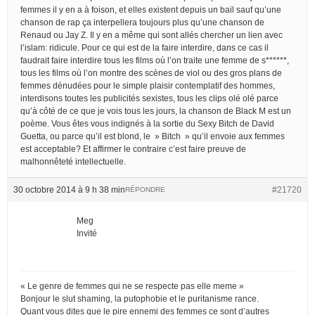
femmes il y en a à foison, et elles existent depuis un bail sauf qu’une
chanson de rap ça interpellera toujours plus qu’une chanson de
Renaud ou Jay Z. Il y en a même qui sont allés chercher un lien avec
l’islam: ridicule. Pour ce qui est de la faire interdire, dans ce cas il
faudrait faire interdire tous les films où l’on traite une femme de s******,
tous les films où l’on montre des scènes de viol ou des gros plans de
femmes dénudées pour le simple plaisir contemplatif des hommes,
interdisons toutes les publicités sexistes, tous les clips olé olé parce
qu’à côté de ce que je vois tous les jours, la chanson de Black M est un
poème. Vous êtes vous indignés à la sortie du Sexy Bitch de David
Guetta, ou parce qu’il est blond, le » Bitch » qu’il envoie aux femmes
est acceptable? Et affirmer le contraire c’est faire preuve de
malhonnêteté intellectuelle.
30 octobre 2014 à 9 h 38 min
#21720
RÉPONDRE
Meg
Invité
« Le genre de femmes qui ne se respecte pas elle meme »
Bonjour le slut shaming, la putophobie et le puritanisme rance.
Quant vous dites que le pire ennemi des femmes ce sont d’autres