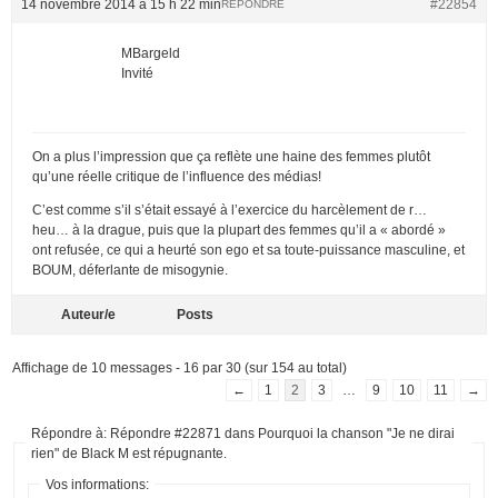
14 novembre 2014 à 15 h 22 min
#22854
RÉPONDRE
MBargeld
Invité
On a plus l’impression que ça reflète une haine des femmes plutôt
qu’une réelle critique de l’influence des médias!
C’est comme s’il s’était essayé à l’exercice du harcèlement de r…
heu… à la drague, puis que la plupart des femmes qu’il a « abordé »
ont refusée, ce qui a heurté son ego et sa toute-puissance masculine, et
BOUM, déferlante de misogynie.
Auteur/e
Posts
Affichage de 10 messages - 16 par 30 (sur 154 au total)
←
1
2
3
…
9
10
11
→
Répondre à: Répondre #22871 dans Pourquoi la chanson "Je ne dirai
rien" de Black M est répugnante.
Vos informations: