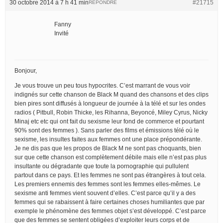
30 octobre 2014 à 7 h 41 min
#21715
RÉPONDRE
Fanny
Invité
Bonjour,
Je vous trouve un peu tous hypocrites. C’est marrant de vous voir
indignés sur cette chanson de Black M quand des chansons et des clips
bien pires sont diffusés à longueur de journée à la télé et sur les ondes
radios ( Pitbull, Robin Thicke, les Rihanna, Beyoncé, Miley Cyrus, Nicky
Minaj etc etc qui ont fait du sexisme leur fond de commerce et pourtant
90% sont des femmes ). Sans parler des films et émissions télé où le
sexisme, les insultes faites aux femmes ont une place prépondérante.
Je ne dis pas que les propos de Black M ne sont pas choquants, bien
sur que cette chanson est complètement débile mais elle n’est pas plus
insultante ou dégradante que toute la pornographie qui pullulent
partout dans ce pays. Et les femmes ne sont pas étrangères à tout cela.
Les premiers ennemis des femmes sont les femmes elles-mêmes. Le
sexisme anti femmes vient souvent d’elles. C’est parce qu’il y a des
femmes qui se rabaissent à faire certaines choses humiliantes que par
exemple le phénomène des femmes objet s’est développé. C’est parce
que des femmes se sentent obligées d’exploiter leurs corps et de