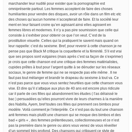
marchander leur nudité pour exister que la pornographie est
omniprésente partout. Les femmes acceptent de faire des choses
humiliantes pour vendre des disques, avoir un rôle dans un film etc etc
des choses qu’aucun homme n’accepterait de faire. Et la société leur
ment en leur faisant croire qu’en agissant ainsi elles agissent en
femmes libres et modernes. Il n’y a pas pire soumission que celle qui
consiste à s’exhiber pour obtenir ce que l’on veut. C’est de la
prostitution visuelle. Celles qui la pratiquent le savent mais quand on
leur rappelle: c’est du sexisme. Bref, pour revenir à cette chanson je ne
pense pas que Black M critique la coquetterie et la féminité. S’il est vrai
que ses propos sont vulgaires (mais après c’est sa façon de s’exprimer)
je crois que cette chanson est une critique des femmes matérialistes,
cupides prêtes à tout pour l’argent quitte à se dénuder sur les réseaux
sociaux, le genre de femme qui ne se respecte pas elle même . Il ne
faut pas tout mélanger et brandir le drapeau du sexisme à tout va. Ce
n’est pas parce que vous vous sentez heurtées que cette chanson vous
vise. Et dire qu’il s’attaque aux plus de 40 ans est encore plus ridicule
car il parle de ces filles qui abandonnent les études ( t’as délaissé le
bac ) persuadées qu’elles pourront vivre de leurs charmes à la manière
des Nabilla, Ayem, bref toutes ces filles qui prennent ces bimbos pour
modèle. Voilà comment je l’interprète. Ce n’est pas du tout une chanson
anti femmes mais plutôt une chanson qui se moque des bimbos et des
bad « girls « , des femmes prétentieuses, collectionneuses et ce n’est
pas la première dans le genre ou alors vous venez de vous réveiller
d’un sommeil très profond. Des chansons qui critiquent ce style de