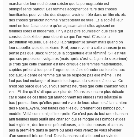
marchander leur nudité pour exister que la pornographie est
omniprésente partout. Les femmes acceptent de faire des choses
humiliantes pour vendre des disques, avoir un rôle dans un film etc etc
des choses qu’aucun homme n’accepterait de faire. Et la société leur
ment en leur faisant croire qu’en agissant ainsi elles agissent en
femmes libres et modernes. Il n’y a pas pire soumission que celle qui
consiste à s’exhiber pour obtenir ce que l’on veut. C’est de la
prostitution visuelle. Celles qui la pratiquent le savent mais quand on
leur rappelle: c’est du sexisme. Bref, pour revenir à cette chanson je ne
pense pas que Black M critique la coquetterie et la féminité. S’il est vrai
que ses propos sont vulgaires (mais après c’est sa façon de s’exprimer)
je crois que cette chanson est une critique des femmes matérialistes,
cupides prêtes à tout pour l’argent quitte à se dénuder sur les réseaux
sociaux, le genre de femme qui ne se respecte pas elle même . Il ne
faut pas tout mélanger et brandir le drapeau du sexisme à tout va. Ce
n’est pas parce que vous vous sentez heurtées que cette chanson vous
vise. Et dire qu’il s’attaque aux plus de 40 ans est encore plus ridicule
car il parle de ces filles qui abandonnent les études ( t’as délaissé le
bac ) persuadées qu’elles pourront vivre de leurs charmes à la manière
des Nabilla, Ayem, bref toutes ces filles qui prennent ces bimbos pour
modèle. Voilà comment je l’interprète. Ce n’est pas du tout une chanson
anti femmes mais plutôt une chanson qui se moque des bimbos et des
bad « girls « , des femmes prétentieuses, collectionneuses et ce n’est
pas la première dans le genre ou alors vous venez de vous réveiller
d’un sommeil très profond. Des chansons qui critiquent ce style de