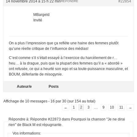
14 novembre 2014 à 15 h 22 min
#22854
RÉPONDRE
MBargeld
Invité
On a plus l’impression que ça reflète une haine des femmes plutôt
qu’une réelle critique de l’influence des médias!
C’est comme s’il s’était essayé à l’exercice du harcèlement de r…
heu… à la drague, puis que la plupart des femmes qu’il a « abordé »
ont refusée, ce qui a heurté son ego et sa toute-puissance masculine, et
BOUM, déferlante de misogynie.
Auteur/e
Posts
Affichage de 10 messages - 16 par 30 (sur 154 au total)
←
1
2
3
…
9
10
11
→
Répondre à: Répondre #22873 dans Pourquoi la chanson "Je ne dirai
rien" de Black M est répugnante.
Vos informations: