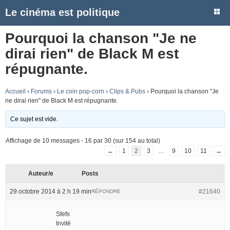
Le cinéma est politique
Pourquoi la chanson "Je ne
dirai rien" de Black M est
répugnante.
Accueil
›
Forums
›
Le coin pop-corn
›
Clips & Pubs
›
Pourquoi la chanson "Je
ne dirai rien" de Black M est répugnante.
Ce sujet est vide.
Affichage de 10 messages - 16 par 30 (sur 154 au total)
←
1
2
3
…
9
10
11
→
Auteur/e
Posts
29 octobre 2014 à 2 h 19 min
#21640
RÉPONDRE
Sfefs
Invité