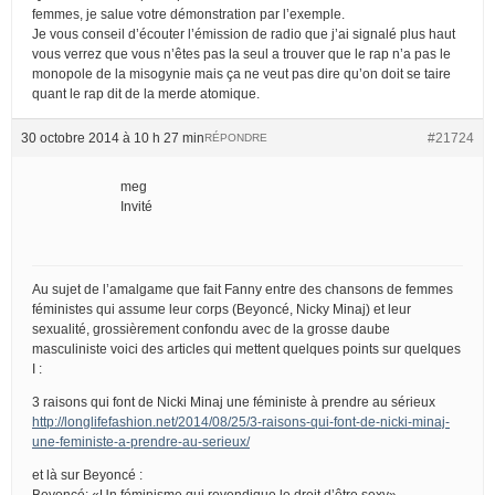
femmes, je salue votre démonstration par l’exemple.
Je vous conseil d’écouter l’émission de radio que j’ai signalé plus haut
vous verrez que vous n’êtes pas la seul a trouver que le rap n’a pas le
monopole de la misogynie mais ça ne veut pas dire qu’on doit se taire
quant le rap dit de la merde atomique.
30 octobre 2014 à 10 h 27 min
#21724
RÉPONDRE
meg
Invité
Au sujet de l’amalgame que fait Fanny entre des chansons de femmes
féministes qui assume leur corps (Beyoncé, Nicky Minaj) et leur
sexualité, grossièrement confondu avec de la grosse daube
masculiniste voici des articles qui mettent quelques points sur quelques
I :
3 raisons qui font de Nicki Minaj une féministe à prendre au sérieux
http://longlifefashion.net/2014/08/25/3-raisons-qui-font-de-nicki-minaj-
une-feministe-a-prendre-au-serieux/
et là sur Beyoncé :
Beyoncé: «Un féminisme qui revendique le droit d’être sexy»