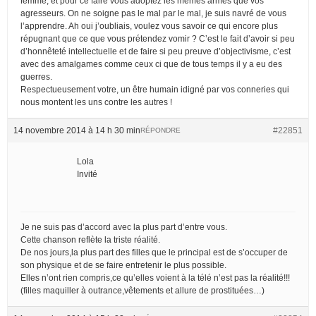
femme, et pour ce faire vous adoptez les mêmes armes que vos
agresseurs. On ne soigne pas le mal par le mal, je suis navré de vous
l’apprendre. Ah oui j’oubliais, voulez vous savoir ce qui encore plus
répugnant que ce que vous prétendez vomir ? C’est le fait d’avoir si peu
d’honnêteté intellectuelle et de faire si peu preuve d’objectivisme, c’est
avec des amalgames comme ceux ci que de tous temps il y a eu des
guerres.
Respectueusement votre, un être humain idigné par vos conneries qui
nous montent les uns contre les autres !
14 novembre 2014 à 14 h 30 min
#22851
RÉPONDRE
Lola
Invité
Je ne suis pas d’accord avec la plus part d’entre vous.
Cette chanson reflète la triste réalité.
De nos jours,la plus part des filles que le principal est de s’occuper de
son physique et de se faire entretenir le plus possible.
Elles n’ont rien compris,ce qu’elles voient à la télé n’est pas la réalité!!!
(filles maquiller à outrance,vêtements et allure de prostituées…)