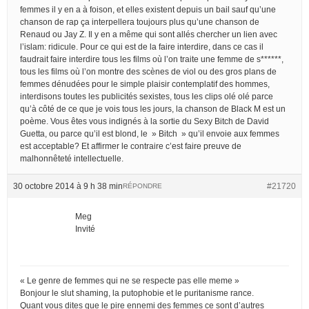
femmes il y en a à foison, et elles existent depuis un bail sauf qu’une
chanson de rap ça interpellera toujours plus qu’une chanson de
Renaud ou Jay Z. Il y en a même qui sont allés chercher un lien avec
l’islam: ridicule. Pour ce qui est de la faire interdire, dans ce cas il
faudrait faire interdire tous les films où l’on traite une femme de s******,
tous les films où l’on montre des scènes de viol ou des gros plans de
femmes dénudées pour le simple plaisir contemplatif des hommes,
interdisons toutes les publicités sexistes, tous les clips olé olé parce
qu’à côté de ce que je vois tous les jours, la chanson de Black M est un
poème. Vous êtes vous indignés à la sortie du Sexy Bitch de David
Guetta, ou parce qu’il est blond, le » Bitch » qu’il envoie aux femmes
est acceptable? Et affirmer le contraire c’est faire preuve de
malhonnêteté intellectuelle.
30 octobre 2014 à 9 h 38 min
#21720
RÉPONDRE
Meg
Invité
« Le genre de femmes qui ne se respecte pas elle meme »
Bonjour le slut shaming, la putophobie et le puritanisme rance.
Quant vous dites que le pire ennemi des femmes ce sont d’autres