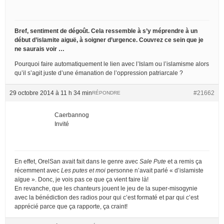
Bref, sentiment de dégoût. Cela ressemble à s’y méprendre à un
début d’islamite aiguë, à soigner d’urgence. Couvrez ce sein que je
ne saurais voir …
Pourquoi faire automatiquement le lien avec l’Islam ou l’islamisme alors
qu’il s’agit juste d’une émanation de l’oppression patriarcale ?
29 octobre 2014 à 11 h 34 min
#21662
RÉPONDRE
Caerbannog
Invité
En effet, OrelSan avait fait dans le genre avec
Sale Pute
et a remis ça
récemment avec
Les putes et moi
personne n’avait parlé « d’islamiste
aïgue ». Donc, je vois pas ce que ça vient faire là!
En revanche, que les chanteurs jouent le jeu de la super-misogynie
avec la bénédiction des radios pour qui c’est formaté et par qui c’est
apprécié parce que ça rapporte, ça craint!