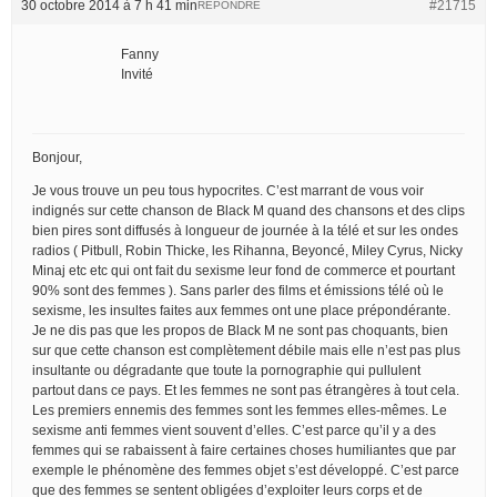
30 octobre 2014 à 7 h 41 min
#21715
RÉPONDRE
Fanny
Invité
Bonjour,
Je vous trouve un peu tous hypocrites. C’est marrant de vous voir
indignés sur cette chanson de Black M quand des chansons et des clips
bien pires sont diffusés à longueur de journée à la télé et sur les ondes
radios ( Pitbull, Robin Thicke, les Rihanna, Beyoncé, Miley Cyrus, Nicky
Minaj etc etc qui ont fait du sexisme leur fond de commerce et pourtant
90% sont des femmes ). Sans parler des films et émissions télé où le
sexisme, les insultes faites aux femmes ont une place prépondérante.
Je ne dis pas que les propos de Black M ne sont pas choquants, bien
sur que cette chanson est complètement débile mais elle n’est pas plus
insultante ou dégradante que toute la pornographie qui pullulent
partout dans ce pays. Et les femmes ne sont pas étrangères à tout cela.
Les premiers ennemis des femmes sont les femmes elles-mêmes. Le
sexisme anti femmes vient souvent d’elles. C’est parce qu’il y a des
femmes qui se rabaissent à faire certaines choses humiliantes que par
exemple le phénomène des femmes objet s’est développé. C’est parce
que des femmes se sentent obligées d’exploiter leurs corps et de