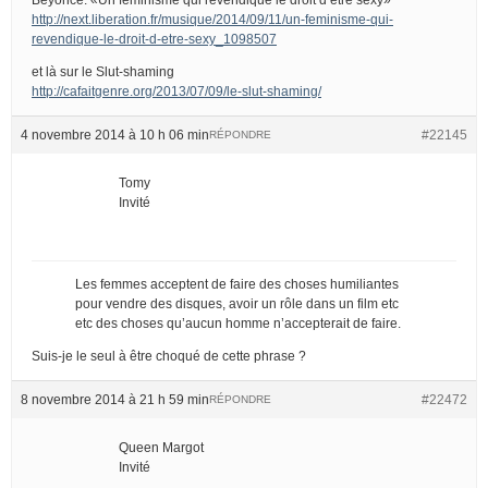
http://next.liberation.fr/musique/2014/09/11/un-feminisme-qui-
revendique-le-droit-d-etre-sexy_1098507
et là sur le Slut-shaming
http://cafaitgenre.org/2013/07/09/le-slut-shaming/
4 novembre 2014 à 10 h 06 min
#22145
RÉPONDRE
Tomy
Invité
Les femmes acceptent de faire des choses humiliantes
pour vendre des disques, avoir un rôle dans un film etc
etc des choses qu’aucun homme n’accepterait de faire.
Suis-je le seul à être choqué de cette phrase ?
8 novembre 2014 à 21 h 59 min
#22472
RÉPONDRE
Queen Margot
Invité