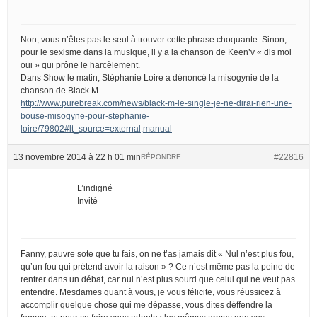
Non, vous n’êtes pas le seul à trouver cette phrase choquante. Sinon,
pour le sexisme dans la musique, il y a la chanson de Keen’v « dis moi
oui » qui prône le harcèlement.
Dans Show le matin, Stéphanie Loire a dénoncé la misogynie de la
chanson de Black M.
http://www.purebreak.com/news/black-m-le-single-je-ne-dirai-rien-une-
bouse-misogyne-pour-stephanie-
loire/79802#lt_source=external,manual
13 novembre 2014 à 22 h 01 min
#22816
RÉPONDRE
L’indigné
Invité
Fanny, pauvre sote que tu fais, on ne t’as jamais dit « Nul n’est plus fou,
qu’un fou qui prétend avoir la raison » ? Ce n’est même pas la peine de
rentrer dans un débat, car nul n’est plus sourd que celui qui ne veut pas
entendre. Mesdames quant à vous, je vous félicite, vous réussicez à
accomplir quelque chose qui me dépasse, vous dites déffendre la