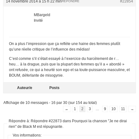
14 novembre 2014 à 15 h 22 min
#22854
RÉPONDRE
MBargeld
Invité
On a plus l’impression que ça reflète une haine des femmes plutôt
qu’une réelle critique de l’influence des médias!
C’est comme s’il s’était essayé à l’exercice du harcèlement de r…
heu… à la drague, puis que la plupart des femmes qu’il a « abordé »
ont refusée, ce qui a heurté son ego et sa toute-puissance masculine, et
BOUM, déferlante de misogynie.
Auteur/e
Posts
Affichage de 10 messages - 16 par 30 (sur 154 au total)
←
1
2
3
…
9
10
11
→
Répondre à: Répondre #22873 dans Pourquoi la chanson "Je ne dirai
rien" de Black M est répugnante.
Vos informations: