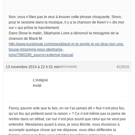
Non, vous n’êtes pas le seul à trouver cette phrase choquante. Sinon,
pour le sexisme dans la musique, il y a la chanson de Keen’v « dis moi
oui » qui prône le harcèlement.
Dans Show le matin, Stéphanie Loire a dénoncé la misogynie de la
chanson de Black M.
http://www.purebreak.com/news/black-m-le-single-je-ne-dirai-rien-une-
bouse-misogyne-pour-stephanie-
loire/79802#lt_source=external,manual
13 novembre 2014 à 22 h 01 min
#22816
RÉPONDRE
L’indigné
Invité
Fanny, pauvre sote que tu fais, on ne t’as jamais dit « Nul n’est plus fou,
qu’un fou qui prétend avoir la raison » ? Ce n’est même pas la peine de
rentrer dans un débat, car nul n’est plus sourd que celui qui ne veut pas
entendre. Mesdames quant à vous, je vous félicite, vous réussicez à
accomplir quelque chose qui me dépasse, vous dites déffendre la