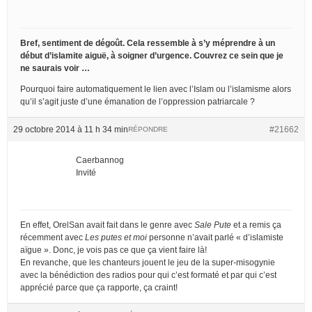
Bref, sentiment de dégoût. Cela ressemble à s’y méprendre à un
début d’islamite aiguë, à soigner d’urgence. Couvrez ce sein que je
ne saurais voir …
Pourquoi faire automatiquement le lien avec l’Islam ou l’islamisme alors
qu’il s’agit juste d’une émanation de l’oppression patriarcale ?
29 octobre 2014 à 11 h 34 min
#21662
RÉPONDRE
Caerbannog
Invité
En effet, OrelSan avait fait dans le genre avec
Sale Pute
et a remis ça
récemment avec
Les putes et moi
personne n’avait parlé « d’islamiste
aïgue ». Donc, je vois pas ce que ça vient faire là!
En revanche, que les chanteurs jouent le jeu de la super-misogynie
avec la bénédiction des radios pour qui c’est formaté et par qui c’est
apprécié parce que ça rapporte, ça craint!