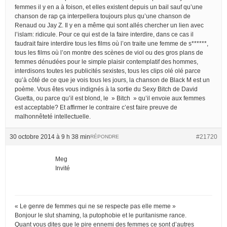
femmes il y en a à foison, et elles existent depuis un bail sauf qu’une
chanson de rap ça interpellera toujours plus qu’une chanson de
Renaud ou Jay Z. Il y en a même qui sont allés chercher un lien avec
l’islam: ridicule. Pour ce qui est de la faire interdire, dans ce cas il
faudrait faire interdire tous les films où l’on traite une femme de s******,
tous les films où l’on montre des scènes de viol ou des gros plans de
femmes dénudées pour le simple plaisir contemplatif des hommes,
interdisons toutes les publicités sexistes, tous les clips olé olé parce
qu’à côté de ce que je vois tous les jours, la chanson de Black M est un
poème. Vous êtes vous indignés à la sortie du Sexy Bitch de David
Guetta, ou parce qu’il est blond, le » Bitch » qu’il envoie aux femmes
est acceptable? Et affirmer le contraire c’est faire preuve de
malhonnêteté intellectuelle.
30 octobre 2014 à 9 h 38 min
#21720
RÉPONDRE
Meg
Invité
« Le genre de femmes qui ne se respecte pas elle meme »
Bonjour le slut shaming, la putophobie et le puritanisme rance.
Quant vous dites que le pire ennemi des femmes ce sont d’autres