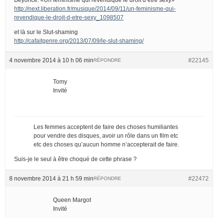
http://next.liberation.fr/musique/2014/09/11/un-feminisme-qui-
revendique-le-droit-d-etre-sexy_1098507
et là sur le Slut-shaming
http://cafaitgenre.org/2013/07/09/le-slut-shaming/
4 novembre 2014 à 10 h 06 min
#22145
RÉPONDRE
Tomy
Invité
Les femmes acceptent de faire des choses humiliantes
pour vendre des disques, avoir un rôle dans un film etc
etc des choses qu’aucun homme n’accepterait de faire.
Suis-je le seul à être choqué de cette phrase ?
8 novembre 2014 à 21 h 59 min
#22472
RÉPONDRE
Queen Margot
Invité