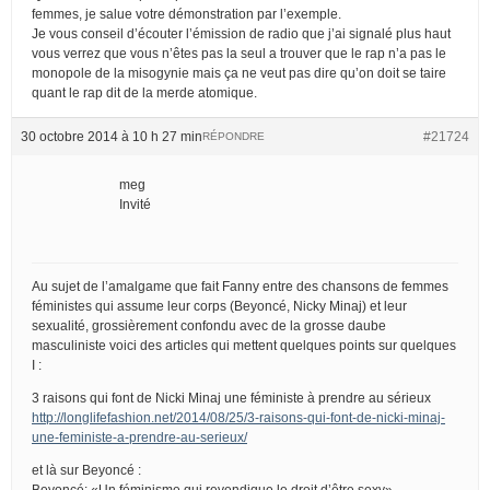
femmes, je salue votre démonstration par l’exemple.
Je vous conseil d’écouter l’émission de radio que j’ai signalé plus haut
vous verrez que vous n’êtes pas la seul a trouver que le rap n’a pas le
monopole de la misogynie mais ça ne veut pas dire qu’on doit se taire
quant le rap dit de la merde atomique.
30 octobre 2014 à 10 h 27 min
#21724
RÉPONDRE
meg
Invité
Au sujet de l’amalgame que fait Fanny entre des chansons de femmes
féministes qui assume leur corps (Beyoncé, Nicky Minaj) et leur
sexualité, grossièrement confondu avec de la grosse daube
masculiniste voici des articles qui mettent quelques points sur quelques
I :
3 raisons qui font de Nicki Minaj une féministe à prendre au sérieux
http://longlifefashion.net/2014/08/25/3-raisons-qui-font-de-nicki-minaj-
une-feministe-a-prendre-au-serieux/
et là sur Beyoncé :
Beyoncé: «Un féminisme qui revendique le droit d’être sexy»