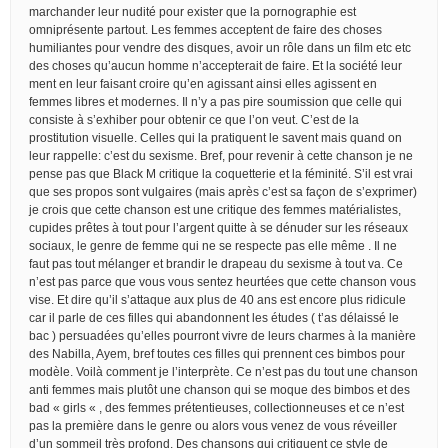
marchander leur nudité pour exister que la pornographie est
omniprésente partout. Les femmes acceptent de faire des choses
humiliantes pour vendre des disques, avoir un rôle dans un film etc etc
des choses qu’aucun homme n’accepterait de faire. Et la société leur
ment en leur faisant croire qu’en agissant ainsi elles agissent en
femmes libres et modernes. Il n’y a pas pire soumission que celle qui
consiste à s’exhiber pour obtenir ce que l’on veut. C’est de la
prostitution visuelle. Celles qui la pratiquent le savent mais quand on
leur rappelle: c’est du sexisme. Bref, pour revenir à cette chanson je ne
pense pas que Black M critique la coquetterie et la féminité. S’il est vrai
que ses propos sont vulgaires (mais après c’est sa façon de s’exprimer)
je crois que cette chanson est une critique des femmes matérialistes,
cupides prêtes à tout pour l’argent quitte à se dénuder sur les réseaux
sociaux, le genre de femme qui ne se respecte pas elle même . Il ne
faut pas tout mélanger et brandir le drapeau du sexisme à tout va. Ce
n’est pas parce que vous vous sentez heurtées que cette chanson vous
vise. Et dire qu’il s’attaque aux plus de 40 ans est encore plus ridicule
car il parle de ces filles qui abandonnent les études ( t’as délaissé le
bac ) persuadées qu’elles pourront vivre de leurs charmes à la manière
des Nabilla, Ayem, bref toutes ces filles qui prennent ces bimbos pour
modèle. Voilà comment je l’interprète. Ce n’est pas du tout une chanson
anti femmes mais plutôt une chanson qui se moque des bimbos et des
bad « girls « , des femmes prétentieuses, collectionneuses et ce n’est
pas la première dans le genre ou alors vous venez de vous réveiller
d’un sommeil très profond. Des chansons qui critiquent ce style de