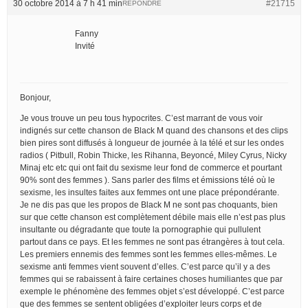
30 octobre 2014 à 7 h 41 min
#21715
RÉPONDRE
Fanny
Invité
Bonjour,
Je vous trouve un peu tous hypocrites. C’est marrant de vous voir
indignés sur cette chanson de Black M quand des chansons et des clips
bien pires sont diffusés à longueur de journée à la télé et sur les ondes
radios ( Pitbull, Robin Thicke, les Rihanna, Beyoncé, Miley Cyrus, Nicky
Minaj etc etc qui ont fait du sexisme leur fond de commerce et pourtant
90% sont des femmes ). Sans parler des films et émissions télé où le
sexisme, les insultes faites aux femmes ont une place prépondérante.
Je ne dis pas que les propos de Black M ne sont pas choquants, bien
sur que cette chanson est complètement débile mais elle n’est pas plus
insultante ou dégradante que toute la pornographie qui pullulent
partout dans ce pays. Et les femmes ne sont pas étrangères à tout cela.
Les premiers ennemis des femmes sont les femmes elles-mêmes. Le
sexisme anti femmes vient souvent d’elles. C’est parce qu’il y a des
femmes qui se rabaissent à faire certaines choses humiliantes que par
exemple le phénomène des femmes objet s’est développé. C’est parce
que des femmes se sentent obligées d’exploiter leurs corps et de