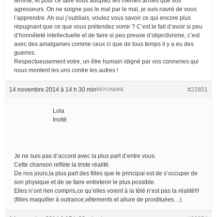
femme, et pour ce faire vous adoptez les mêmes armes que vos
agresseurs. On ne soigne pas le mal par le mal, je suis navré de vous
l’apprendre. Ah oui j’oubliais, voulez vous savoir ce qui encore plus
répugnant que ce que vous prétendez vomir ? C’est le fait d’avoir si peu
d’honnêteté intellectuelle et de faire si peu preuve d’objectivisme, c’est
avec des amalgames comme ceux ci que de tous temps il y a eu des
guerres.
Respectueusement votre, un être humain idigné par vos conneries qui
nous montent les uns contre les autres !
14 novembre 2014 à 14 h 30 min
#22851
RÉPONDRE
Lola
Invité
Je ne suis pas d’accord avec la plus part d’entre vous.
Cette chanson reflète la triste réalité.
De nos jours,la plus part des filles que le principal est de s’occuper de
son physique et de se faire entretenir le plus possible.
Elles n’ont rien compris,ce qu’elles voient à la télé n’est pas la réalité!!!
(filles maquiller à outrance,vêtements et allure de prostituées…)