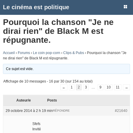
Le cinéma est politique
Pourquoi la chanson "Je ne
dirai rien" de Black M est
répugnante.
Accueil
›
Forums
›
Le coin pop-corn
›
Clips & Pubs
›
Pourquoi la chanson "Je
ne dirai rien" de Black M est répugnante.
Ce sujet est vide.
Affichage de 10 messages - 16 par 30 (sur 154 au total)
←
1
2
3
…
9
10
11
→
Auteur/e
Posts
29 octobre 2014 à 2 h 19 min
#21640
RÉPONDRE
Sfefs
Invité